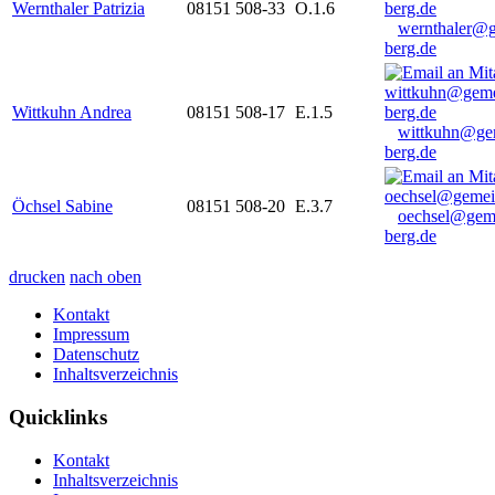
Wernthaler Patrizia
08151 508-33
O.1.6
wernthaler@
berg.de
Wittkuhn Andrea
08151 508-17
E.1.5
wittkuhn@ge
berg.de
Öchsel Sabine
08151 508-20
E.3.7
oechsel@gem
berg.de
drucken
nach oben
Kontakt
Impressum
Datenschutz
Inhaltsverzeichnis
Quicklinks
Kontakt
Inhaltsverzeichnis