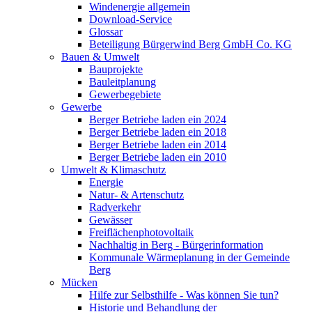
Windenergie allgemein
Download-Service
Glossar
Beteiligung Bürgerwind Berg GmbH Co. KG
Bauen & Umwelt
Bauprojekte
Bauleitplanung
Gewerbegebiete
Gewerbe
Berger Betriebe laden ein 2024
Berger Betriebe laden ein 2018
Berger Betriebe laden ein 2014
Berger Betriebe laden ein 2010
Umwelt & Klimaschutz
Energie
Natur- & Artenschutz
Radverkehr
Gewässer
Freiflächenphotovoltaik
Nachhaltig in Berg - Bürgerinformation
Kommunale Wärmeplanung in der Gemeinde
Berg
Mücken
Hilfe zur Selbsthilfe - Was können Sie tun?
Historie und Behandlung der