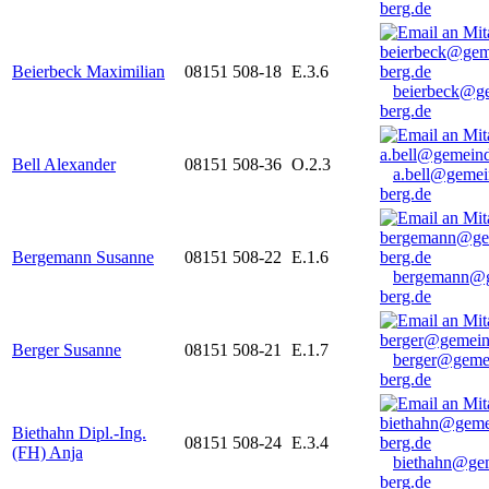
berg.de
Beierbeck Maximilian
08151 508-18
E.3.6
beierbeck@g
berg.de
Bell Alexander
08151 508-36
O.2.3
a.bell@gemei
berg.de
Bergemann Susanne
08151 508-22
E.1.6
bergemann@g
berg.de
Berger Susanne
08151 508-21
E.1.7
berger@geme
berg.de
Biethahn Dipl.-Ing.
08151 508-24
E.3.4
(FH) Anja
biethahn@ge
berg.de