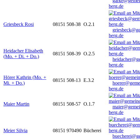
garke@gemei
berg.de
Griesbeck Rosi
08151 508-38
O.2.1
griesbeck@g
berg.de
Heidacher Elisabeth
08151 508-39
O.2.5
(Mo. + Di. + Do.)
heidacher@g
berg.de
Hörer Kathrin (Mo. +
08151 508-13
E.3.2
Mi. + Do.)
hoerer@geme
berg.de
Maier Martin
08151 508-57
O.1.7
maier@gemei
berg.de
Meier Silvia
08151 970490
Bücherei
buecherei@g