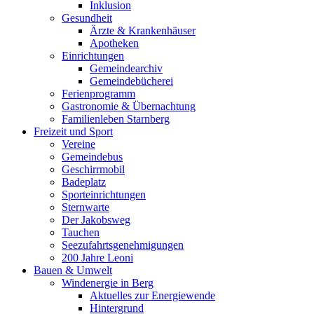
Inklusion
Gesundheit
Ärzte & Krankenhäuser
Apotheken
Einrichtungen
Gemeindearchiv
Gemeindebücherei
Ferienprogramm
Gastronomie & Übernachtung
Familienleben Starnberg
Freizeit und Sport
Vereine
Gemeindebus
Geschirrmobil
Badeplatz
Sporteinrichtungen
Sternwarte
Der Jakobsweg
Tauchen
Seezufahrtsgenehmigungen
200 Jahre Leoni
Bauen & Umwelt
Windenergie in Berg
Aktuelles zur Energiewende
Hintergrund