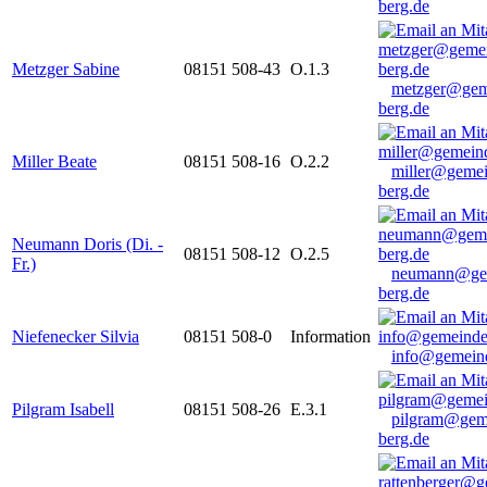
berg.de
Metzger Sabine
08151 508-43
O.1.3
metzger@gem
berg.de
Miller Beate
08151 508-16
O.2.2
miller@gemei
berg.de
Neumann Doris (Di. -
08151 508-12
O.2.5
Fr.)
neumann@ge
berg.de
Niefenecker Silvia
08151 508-0
Information
info@gemeind
Pilgram Isabell
08151 508-26
E.3.1
pilgram@gem
berg.de