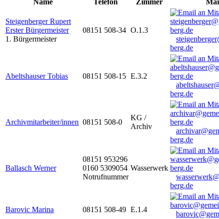
Name
Telefon
Zimmer
Mai
Steigenberger Rupert
Erster Bürgermeister
08151 508-34
O.1.3
1. Bürgermeister
steigenberge
berg.de
Abeltshauser Tobias
08151 508-15
E.3.2
abeltshauser
berg.de
KG /
Archivmitarbeiter/innen
08151 508-0
Archiv
archivar@gem
berg.de
08151 953296
Ballasch Werner
0160 5309054
Wasserwerk
Notrufnummer
wasserwerk@
berg.de
Barovic Marina
08151 508-49
E.1.4
barovic@gem