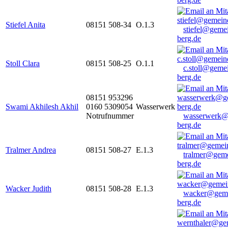
Stiefel Anita
08151 508-34
O.1.3
stiefel@geme
berg.de
Stoll Clara
08151 508-25
O.1.1
c.stoll@geme
berg.de
08151 953296
Swami Akhilesh Akhil
0160 5309054
Wasserwerk
Notrufnummer
wasserwerk@
berg.de
Tralmer Andrea
08151 508-27
E.1.3
tralmer@gem
berg.de
Wacker Judith
08151 508-28
E.1.3
wacker@geme
berg.de