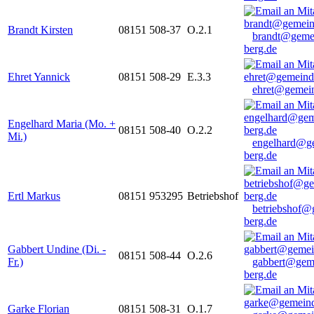
Brandt Kirsten
08151 508-37
O.2.1
brandt@geme
berg.de
Ehret Yannick
08151 508-29
E.3.3
ehret@gemein
Engelhard Maria (Mo. +
08151 508-40
O.2.2
Mi.)
engelhard@g
berg.de
Ertl Markus
08151 953295
Betriebshof
betriebshof@
berg.de
Gabbert Undine (Di. -
08151 508-44
O.2.6
Fr.)
gabbert@gem
berg.de
Garke Florian
08151 508-31
O.1.7