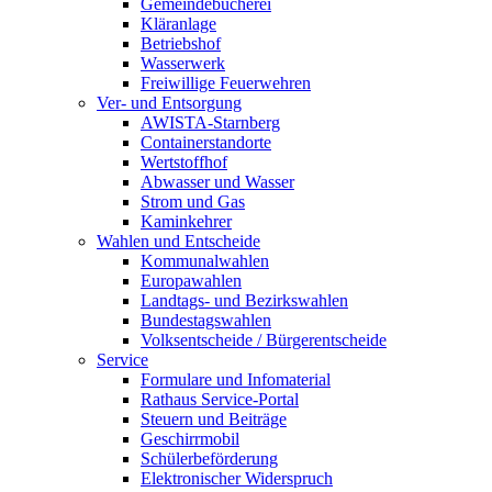
Gemeindebücherei
Kläranlage
Betriebshof
Wasserwerk
Freiwillige Feuerwehren
Ver- und Entsorgung
AWISTA-Starnberg
Containerstandorte
Wertstoffhof
Abwasser und Wasser
Strom und Gas
Kaminkehrer
Wahlen und Entscheide
Kommunalwahlen
Europawahlen
Landtags- und Bezirkswahlen
Bundestagswahlen
Volksentscheide / Bürgerentscheide
Service
Formulare und Infomaterial
Rathaus Service-Portal
Steuern und Beiträge
Geschirrmobil
Schülerbeförderung
Elektronischer Widerspruch