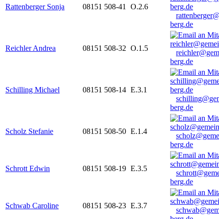
Rattenberger Sonja
08151 508-41
O.2.6
rattenberger
berg.de
Reichler Andrea
08151 508-32
O.1.5
reichler@gem
berg.de
Schilling Michael
08151 508-14
E.3.1
schilling@ge
berg.de
Scholz Stefanie
08151 508-50
E.1.4
scholz@geme
berg.de
Schrott Edwin
08151 508-19
E.3.5
schrott@geme
berg.de
Schwab Caroline
08151 508-23
E.3.7
schwab@gem
berg.de