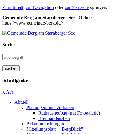
Zum Inhalt
,
zur Navigation
oder
zur Startseite
springen.
Gemeinde Berg am Starnberger See
| Online:
https://www.gemeinde-berg.de//
Suche
suchen
Schriftgröße
A
A
A
Aktuell
Planungen und Vorhaben
Rathausneubau (mit Fotogalerie)
Breitbandausbau
Bekanntmachungen
Mitteilungsblatt - "BergBlick"