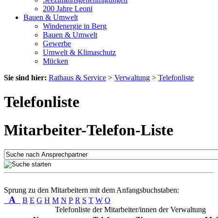
200 Jahre Leoni
Bauen & Umwelt
Windenergie in Berg
Bauen & Umwelt
Gewerbe
Umwelt & Klimaschutz
Mücken
Sie sind hier:
Rathaus & Service
>
Verwaltung
>
Telefonliste
Telefonliste
Mitarbeiter-Telefon-Liste
Sprung zu den Mitarbeitern mit dem Anfangsbuchstaben:
A
B
E
G
H
M
N
P
R
S
T
W
O
Telefonliste der Mitarbeiter/innen der Verwaltung