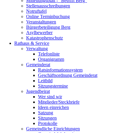
Mitteilungsblatt - "Betrifft Berg"
Stellenausschreibungen
Notruftafel
Online Terminbuchung
Veranstaltungen
Bürgerbeteiligung Berg
Asylbewerber
Katastrophenschutz
Rathaus & Service
Verwaltung
Telefonliste
Organigramm
Gemeinderat
Ratsinformationssystem
Geschäftsordnung Gemeinderat
Leitbild
Sitzungstermine
Jugendbeirat
Wer sind wir
Mitglieder/Steckbriefe
Ideen einreichen
Satzung
Sitzungen
Protokolle
Gemeindliche Einrichtungen