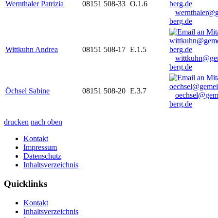
Wernthaler Patrizia
08151 508-33
O.1.6
wernthaler@
berg.de
Wittkuhn Andrea
08151 508-17
E.1.5
wittkuhn@ge
berg.de
Öchsel Sabine
08151 508-20
E.3.7
oechsel@gem
berg.de
drucken
nach oben
Kontakt
Impressum
Datenschutz
Inhaltsverzeichnis
Quicklinks
Kontakt
Inhaltsverzeichnis