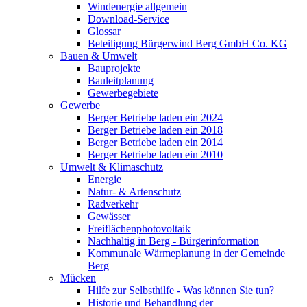
Windenergie allgemein
Download-Service
Glossar
Beteiligung Bürgerwind Berg GmbH Co. KG
Bauen & Umwelt
Bauprojekte
Bauleitplanung
Gewerbegebiete
Gewerbe
Berger Betriebe laden ein 2024
Berger Betriebe laden ein 2018
Berger Betriebe laden ein 2014
Berger Betriebe laden ein 2010
Umwelt & Klimaschutz
Energie
Natur- & Artenschutz
Radverkehr
Gewässer
Freiflächenphotovoltaik
Nachhaltig in Berg - Bürgerinformation
Kommunale Wärmeplanung in der Gemeinde
Berg
Mücken
Hilfe zur Selbsthilfe - Was können Sie tun?
Historie und Behandlung der