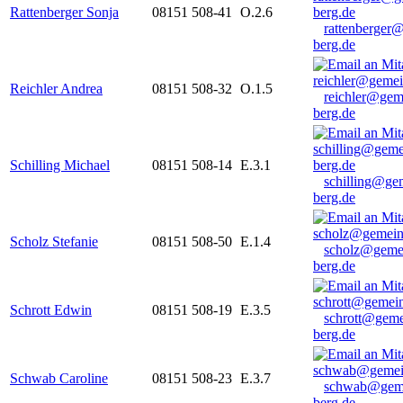
Rattenberger Sonja
08151 508-41
O.2.6
rattenberger
berg.de
Reichler Andrea
08151 508-32
O.1.5
reichler@gem
berg.de
Schilling Michael
08151 508-14
E.3.1
schilling@ge
berg.de
Scholz Stefanie
08151 508-50
E.1.4
scholz@geme
berg.de
Schrott Edwin
08151 508-19
E.3.5
schrott@geme
berg.de
Schwab Caroline
08151 508-23
E.3.7
schwab@gem
berg.de