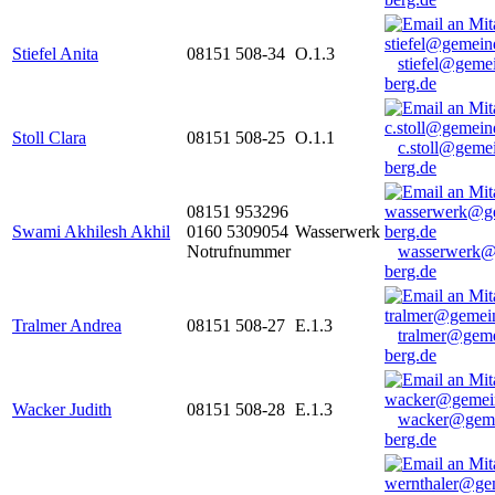
Stiefel Anita
08151 508-34
O.1.3
stiefel@geme
berg.de
Stoll Clara
08151 508-25
O.1.1
c.stoll@geme
berg.de
08151 953296
Swami Akhilesh Akhil
0160 5309054
Wasserwerk
Notrufnummer
wasserwerk@
berg.de
Tralmer Andrea
08151 508-27
E.1.3
tralmer@gem
berg.de
Wacker Judith
08151 508-28
E.1.3
wacker@geme
berg.de