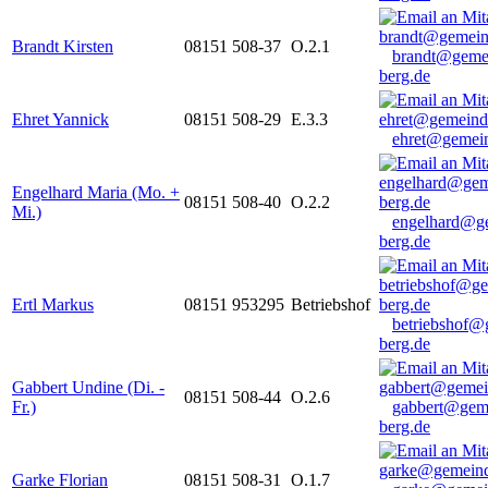
Brandt Kirsten
08151 508-37
O.2.1
brandt@geme
berg.de
Ehret Yannick
08151 508-29
E.3.3
ehret@gemein
Engelhard Maria (Mo. +
08151 508-40
O.2.2
Mi.)
engelhard@g
berg.de
Ertl Markus
08151 953295
Betriebshof
betriebshof@
berg.de
Gabbert Undine (Di. -
08151 508-44
O.2.6
Fr.)
gabbert@gem
berg.de
Garke Florian
08151 508-31
O.1.7