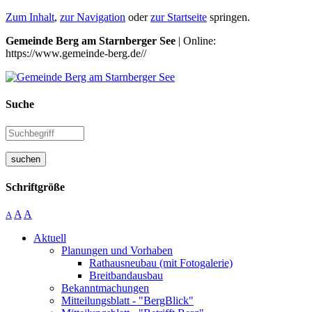
Zum Inhalt
,
zur Navigation
oder
zur Startseite
springen.
Gemeinde Berg am Starnberger See
| Online:
https://www.gemeinde-berg.de//
Suche
suchen
Schriftgröße
A
A
A
Aktuell
Planungen und Vorhaben
Rathausneubau (mit Fotogalerie)
Breitbandausbau
Bekanntmachungen
Mitteilungsblatt - "BergBlick"