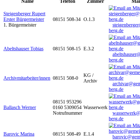
Name
Telefon
Zimmer
Mai
Steigenberger Rupert
Erster Bürgermeister
08151 508-34
O.1.3
1. Bürgermeister
steigenberge
berg.de
Abeltshauser Tobias
08151 508-15
E.3.2
abeltshauser
berg.de
KG /
Archivmitarbeiter/innen
08151 508-0
Archiv
archivar@gem
berg.de
08151 953296
Ballasch Werner
0160 5309054
Wasserwerk
Notrufnummer
wasserwerk@
berg.de
Barovic Marina
08151 508-49
E.1.4
barovic@gem