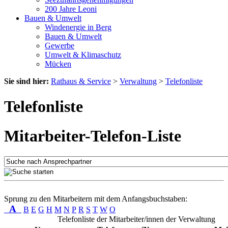
200 Jahre Leoni
Bauen & Umwelt
Windenergie in Berg
Bauen & Umwelt
Gewerbe
Umwelt & Klimaschutz
Mücken
Sie sind hier:
Rathaus & Service
>
Verwaltung
>
Telefonliste
Telefonliste
Mitarbeiter-Telefon-Liste
Sprung zu den Mitarbeitern mit dem Anfangsbuchstaben:
A
B
E
G
H
M
N
P
R
S
T
W
O
Telefonliste der Mitarbeiter/innen der Verwaltung