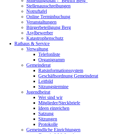
Mitteilungsblatt - "Betrifft Berg"
Stellenausschreibungen
Notruftafel
Online Terminbuchung
Veranstaltungen
Bürgerbeteiligung Berg
Asylbewerber
Katastrophenschutz
Rathaus & Service
Verwaltung
Telefonliste
Organigramm
Gemeinderat
Ratsinformationssystem
Geschäftsordnung Gemeinderat
Leitbild
Sitzungstermine
Jugendbeirat
Wer sind wir
Mitglieder/Steckbriefe
Ideen einreichen
Satzung
Sitzungen
Protokolle
Gemeindliche Einrichtungen