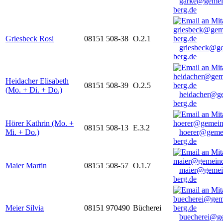
garke@gemei
berg.de
Griesbeck Rosi
08151 508-38
O.2.1
griesbeck@g
berg.de
Heidacher Elisabeth
08151 508-39
O.2.5
(Mo. + Di. + Do.)
heidacher@g
berg.de
Hörer Kathrin (Mo. +
08151 508-13
E.3.2
Mi. + Do.)
hoerer@geme
berg.de
Maier Martin
08151 508-57
O.1.7
maier@gemei
berg.de
Meier Silvia
08151 970490
Bücherei
buecherei@g