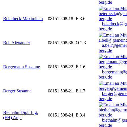
berg.de
Beierbeck Maximilian
08151 508-18
E.3.6
beierbeck@g
berg.de
Bell Alexander
08151 508-36
O.2.3
a.bell@gemei
berg.de
Bergemann Susanne
08151 508-22
E.1.6
bergemann@g
berg.de
Berger Susanne
08151 508-21
E.1.7
berger@geme
berg.de
Biethahn Dipl.-Ing.
08151 508-24
E.3.4
(FH) Anja
biethahn@ge
berg.de