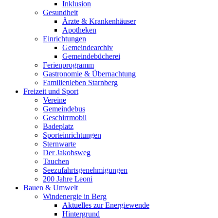
Inklusion
Gesundheit
Ärzte & Krankenhäuser
Apotheken
Einrichtungen
Gemeindearchiv
Gemeindebücherei
Ferienprogramm
Gastronomie & Übernachtung
Familienleben Starnberg
Freizeit und Sport
Vereine
Gemeindebus
Geschirrmobil
Badeplatz
Sporteinrichtungen
Sternwarte
Der Jakobsweg
Tauchen
Seezufahrtsgenehmigungen
200 Jahre Leoni
Bauen & Umwelt
Windenergie in Berg
Aktuelles zur Energiewende
Hintergrund