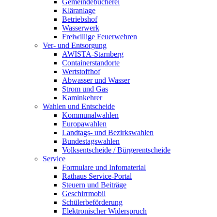
Gemeindebücherei
Kläranlage
Betriebshof
Wasserwerk
Freiwillige Feuerwehren
Ver- und Entsorgung
AWISTA-Starnberg
Containerstandorte
Wertstoffhof
Abwasser und Wasser
Strom und Gas
Kaminkehrer
Wahlen und Entscheide
Kommunalwahlen
Europawahlen
Landtags- und Bezirkswahlen
Bundestagswahlen
Volksentscheide / Bürgerentscheide
Service
Formulare und Infomaterial
Rathaus Service-Portal
Steuern und Beiträge
Geschirrmobil
Schülerbeförderung
Elektronischer Widerspruch