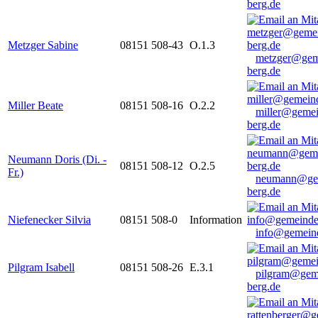
berg.de
Metzger Sabine
08151 508-43
O.1.3
metzger@gem
berg.de
Miller Beate
08151 508-16
O.2.2
miller@gemei
berg.de
Neumann Doris (Di. -
08151 508-12
O.2.5
Fr.)
neumann@ge
berg.de
Niefenecker Silvia
08151 508-0
Information
info@gemeind
Pilgram Isabell
08151 508-26
E.3.1
pilgram@gem
berg.de