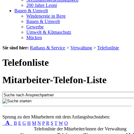
200 Jahre Leoni
Bauen & Umwelt
Windenergie in Berg
Bauen & Umwelt
Gewerbe
Umwelt & Klimaschutz
Mücken
Sie sind hier:
Rathaus & Service
>
Verwaltung
>
Telefonliste
Telefonliste
Mitarbeiter-Telefon-Liste
Sprung zu den Mitarbeitern mit dem Anfangsbuchstaben:
A
B
E
G
H
M
N
P
R
S
T
W
O
Telefonliste der Mitarbeiter/innen der Verwaltung