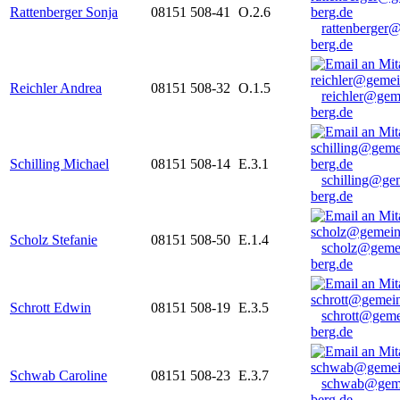
Rattenberger Sonja
08151 508-41
O.2.6
rattenberger
berg.de
Reichler Andrea
08151 508-32
O.1.5
reichler@gem
berg.de
Schilling Michael
08151 508-14
E.3.1
schilling@ge
berg.de
Scholz Stefanie
08151 508-50
E.1.4
scholz@geme
berg.de
Schrott Edwin
08151 508-19
E.3.5
schrott@geme
berg.de
Schwab Caroline
08151 508-23
E.3.7
schwab@gem
berg.de