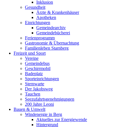
Inklusion
Gesundheit
Ärzte & Krankenhäuser
Apotheken
Einrichtungen
Gemeindearchiv
Gemeindebücherei
Ferienprogramm
Gastronomie & Übernachtung
Familienleben Starnberg
Freizeit und Sport
Vereine
Gemeindebus
Geschirrmobil
Badeplatz
Sporteinrichtungen
Sternwarte
Der Jakobsweg
Tauchen
Seezufahrtsgenehmigungen
200 Jahre Leoni
Bauen & Umwelt
Windenergie in Berg
Aktuelles zur Energiewende
Hintergrund