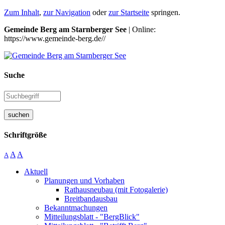
Zum Inhalt
,
zur Navigation
oder
zur Startseite
springen.
Gemeinde Berg am Starnberger See
| Online:
https://www.gemeinde-berg.de//
Suche
suchen
Schriftgröße
A
A
A
Aktuell
Planungen und Vorhaben
Rathausneubau (mit Fotogalerie)
Breitbandausbau
Bekanntmachungen
Mitteilungsblatt - "BergBlick"