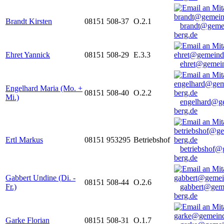
Brandt Kirsten
08151 508-37
O.2.1
brandt@geme
berg.de
Ehret Yannick
08151 508-29
E.3.3
ehret@gemein
Engelhard Maria (Mo. +
08151 508-40
O.2.2
Mi.)
engelhard@g
berg.de
Ertl Markus
08151 953295
Betriebshof
betriebshof@
berg.de
Gabbert Undine (Di. -
08151 508-44
O.2.6
Fr.)
gabbert@gem
berg.de
Garke Florian
08151 508-31
O.1.7