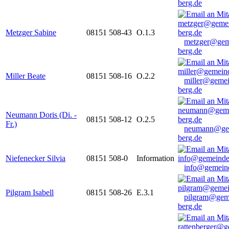
berg.de
Metzger Sabine
08151 508-43
O.1.3
metzger@gem
berg.de
Miller Beate
08151 508-16
O.2.2
miller@gemei
berg.de
Neumann Doris (Di. -
08151 508-12
O.2.5
Fr.)
neumann@ge
berg.de
Niefenecker Silvia
08151 508-0
Information
info@gemeind
Pilgram Isabell
08151 508-26
E.3.1
pilgram@gem
berg.de