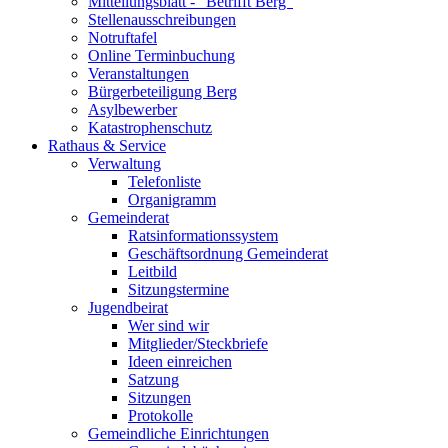
Mitteilungsblatt - "Betrifft Berg"
Stellenausschreibungen
Notruftafel
Online Terminbuchung
Veranstaltungen
Bürgerbeteiligung Berg
Asylbewerber
Katastrophenschutz
Rathaus & Service
Verwaltung
Telefonliste
Organigramm
Gemeinderat
Ratsinformationssystem
Geschäftsordnung Gemeinderat
Leitbild
Sitzungstermine
Jugendbeirat
Wer sind wir
Mitglieder/Steckbriefe
Ideen einreichen
Satzung
Sitzungen
Protokolle
Gemeindliche Einrichtungen