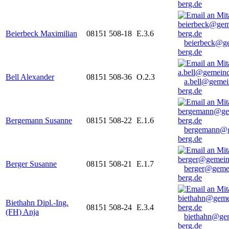
berg.de
Beierbeck Maximilian
08151 508-18
E.3.6
beierbeck@g
berg.de
Bell Alexander
08151 508-36
O.2.3
a.bell@gemei
berg.de
Bergemann Susanne
08151 508-22
E.1.6
bergemann@g
berg.de
Berger Susanne
08151 508-21
E.1.7
berger@geme
berg.de
Biethahn Dipl.-Ing.
08151 508-24
E.3.4
(FH) Anja
biethahn@ge
berg.de