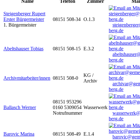
Name
Telefon
Zimmer
Mai
Steigenberger Rupert
Erster Bürgermeister
08151 508-34
O.1.3
1. Bürgermeister
steigenberge
berg.de
Abeltshauser Tobias
08151 508-15
E.3.2
abeltshauser
berg.de
KG /
Archivmitarbeiter/innen
08151 508-0
Archiv
archivar@gem
berg.de
08151 953296
Ballasch Werner
0160 5309054
Wasserwerk
Notrufnummer
wasserwerk@
berg.de
Barovic Marina
08151 508-49
E.1.4
barovic@gem