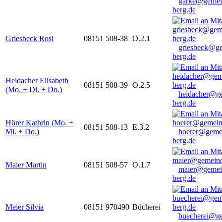
garke@gemei
berg.de
Griesbeck Rosi
08151 508-38
O.2.1
griesbeck@g
berg.de
Heidacher Elisabeth
08151 508-39
O.2.5
(Mo. + Di. + Do.)
heidacher@g
berg.de
Hörer Kathrin (Mo. +
08151 508-13
E.3.2
Mi. + Do.)
hoerer@geme
berg.de
Maier Martin
08151 508-57
O.1.7
maier@gemei
berg.de
Meier Silvia
08151 970490
Bücherei
buecherei@g