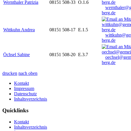
Wernthaler Patrizia
08151 508-33
O.1.6
wernthaler@
berg.de
Wittkuhn Andrea
08151 508-17
E.1.5
wittkuhn@ge
berg.de
Öchsel Sabine
08151 508-20
E.3.7
oechsel@gem
berg.de
drucken
nach oben
Kontakt
Impressum
Datenschutz
Inhaltsverzeichnis
Quicklinks
Kontakt
Inhaltsverzeichnis