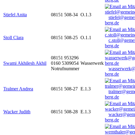
Stiefel Anita
08151 508-34
O.1.3
stiefel@geme
berg.de
Stoll Clara
08151 508-25
O.1.1
c.stoll@geme
berg.de
08151 953296
Swami Akhilesh Akhil
0160 5309054
Wasserwerk
Notrufnummer
wasserwerk@
berg.de
Tralmer Andrea
08151 508-27
E.1.3
tralmer@gem
berg.de
Wacker Judith
08151 508-28
E.1.3
wacker@geme
berg.de