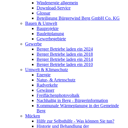
Windenergie allgemein
Download-Service
Glossar
Beteiligung Bürgerwind Berg GmbH Co. KG
Bauen & Umwelt
Bauprojekte
Bauleitplanung
Gewerbegebiete
Gewerbe
Berger Betriebe laden ein 2024
Berger Betriebe laden ein 2018
Berger Betriebe laden ein 2014
Berger Betriebe laden ein 2010
Umwelt & Klimaschutz
Energie
Natur- & Artenschutz
Radverkehr
Gewässer
Freiflächenphotovoltaik
Nachhaltig in Berg - Bürgerinformation
Kommunale Wärmeplanung in der Gemeinde
Berg
Mücken
Hilfe zur Selbsthilfe - Was können Sie tun?
Historie und Behandlung der