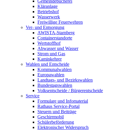
Gemeindebücherei
Kläranlage
Betriebshof
Wasserwerk
Freiwillige Feuerwehren
Ver- und Entsorgung
AWISTA-Starnberg
Containerstandorte
Wertstoffhof
Abwasser und Wasser
Strom und Gas
Kaminkehrer
Wahlen und Entscheide
Kommunalwahlen
Europawahlen
Landtags- und Bezirkswahlen
Bundestagswahlen
Volksentscheide / Bürgerentscheide
Service
Formulare und Infomaterial
Rathaus Service-Portal
Steuern und Beiträge
Geschirrmobil
Schülerbeförderung
Elektronischer Widerspruch