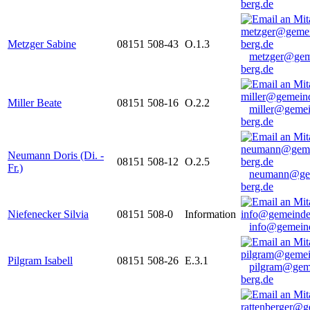
berg.de
Metzger Sabine
08151 508-43
O.1.3
metzger@gem
berg.de
Miller Beate
08151 508-16
O.2.2
miller@gemei
berg.de
Neumann Doris (Di. -
08151 508-12
O.2.5
Fr.)
neumann@ge
berg.de
Niefenecker Silvia
08151 508-0
Information
info@gemeind
Pilgram Isabell
08151 508-26
E.3.1
pilgram@gem
berg.de