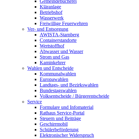
Gemeindebücherei
Kläranlage
Betriebshof
Wasserwerk
Freiwillige Feuerwehren
Ver- und Entsorgung
AWISTA-Starnberg
Containerstandorte
Wertstoffhof
Abwasser und Wasser
Strom und Gas
Kaminkehrer
Wahlen und Entscheide
Kommunalwahlen
Europawahlen
Landtags- und Bezirkswahlen
Bundestagswahlen
Volksentscheide / Bürgerentscheide
Service
Formulare und Infomaterial
Rathaus Service-Portal
Steuern und Beiträge
Geschirrmobil
Schülerbeförderung
Elektronischer Widerspruch