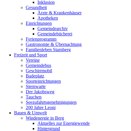
Inklusion
Gesundheit
Ärzte & Krankenhäuser
Apotheken
Einrichtungen
Gemeindearchiv
Gemeindebücherei
Ferienprogramm
Gastronomie & Übernachtung
Familienleben Starnberg
Freizeit und Sport
Vereine
Gemeindebus
Geschirrmobil
Badeplatz
Sporteinrichtungen
Sternwarte
Der Jakobsweg
Tauchen
Seezufahrtsgenehmigungen
200 Jahre Leoni
Bauen & Umwelt
Windenergie in Berg
Aktuelles zur Energiewende
Hintergrund