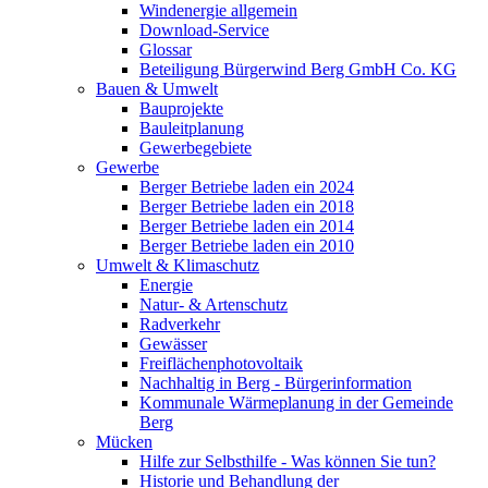
Windenergie allgemein
Download-Service
Glossar
Beteiligung Bürgerwind Berg GmbH Co. KG
Bauen & Umwelt
Bauprojekte
Bauleitplanung
Gewerbegebiete
Gewerbe
Berger Betriebe laden ein 2024
Berger Betriebe laden ein 2018
Berger Betriebe laden ein 2014
Berger Betriebe laden ein 2010
Umwelt & Klimaschutz
Energie
Natur- & Artenschutz
Radverkehr
Gewässer
Freiflächenphotovoltaik
Nachhaltig in Berg - Bürgerinformation
Kommunale Wärmeplanung in der Gemeinde
Berg
Mücken
Hilfe zur Selbsthilfe - Was können Sie tun?
Historie und Behandlung der