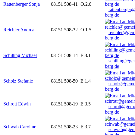
Rattenberger Sonja
08151 508-41
O.2.6
rattenberger
berg.de
Reichler Andrea
08151 508-32
O.1.5
reichler@gem
berg.de
Schilling Michael
08151 508-14
E.3.1
schilling@ge
berg.de
Scholz Stefanie
08151 508-50
E.1.4
scholz@geme
berg.de
Schrott Edwin
08151 508-19
E.3.5
schrott@geme
berg.de
Schwab Caroline
08151 508-23
E.3.7
schwab@gem
berg.de