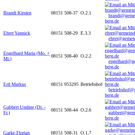
Brandt Kirsten
08151 508-37
O.2.1
brandt@geme
berg.de
Ehret Yannick
08151 508-29
E.3.3
ehret@gemein
Engelhard Maria (Mo. +
08151 508-40
O.2.2
Mi.)
engelhard@g
berg.de
Ertl Markus
08151 953295
Betriebshof
betriebshof@
berg.de
Gabbert Undine (Di. -
08151 508-44
O.2.6
Fr.)
gabbert@gem
berg.de
Garke Florian
08151 508-31
O.1.7