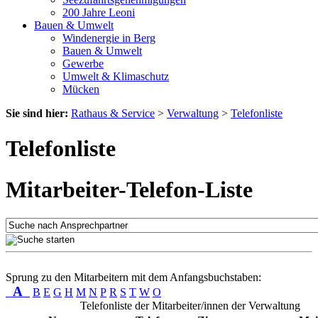
200 Jahre Leoni
Bauen & Umwelt
Windenergie in Berg
Bauen & Umwelt
Gewerbe
Umwelt & Klimaschutz
Mücken
Sie sind hier:
Rathaus & Service
>
Verwaltung
>
Telefonliste
Telefonliste
Mitarbeiter-Telefon-Liste
Sprung zu den Mitarbeitern mit dem Anfangsbuchstaben:
A
B
E
G
H
M
N
P
R
S
T
W
O
Telefonliste der Mitarbeiter/innen der Verwaltung