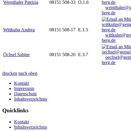
Wernthaler Patrizia
08151 508-33
O.1.6
wernthaler@
berg.de
Wittkuhn Andrea
08151 508-17
E.1.5
wittkuhn@ge
berg.de
Öchsel Sabine
08151 508-20
E.3.7
oechsel@gem
berg.de
drucken
nach oben
Kontakt
Impressum
Datenschutz
Inhaltsverzeichnis
Quicklinks
Kontakt
Inhaltsverzeichnis