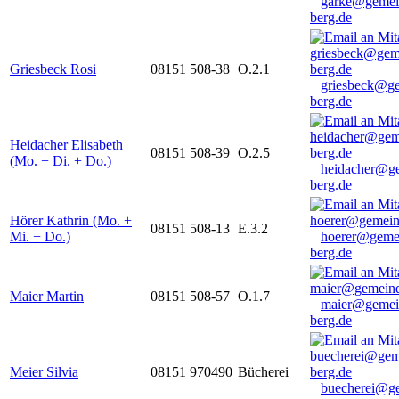
garke@gemei
berg.de
Griesbeck Rosi
08151 508-38
O.2.1
griesbeck@g
berg.de
Heidacher Elisabeth
08151 508-39
O.2.5
(Mo. + Di. + Do.)
heidacher@g
berg.de
Hörer Kathrin (Mo. +
08151 508-13
E.3.2
Mi. + Do.)
hoerer@geme
berg.de
Maier Martin
08151 508-57
O.1.7
maier@gemei
berg.de
Meier Silvia
08151 970490
Bücherei
buecherei@g