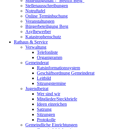
Mitteilungsblatt - "Betrifft Berg"
Stellenausschreibungen
Notruftafel
Online Terminbuchung
Veranstaltungen
Bürgerbeteiligung Berg
Asylbewerber
Katastrophenschutz
Rathaus & Service
Verwaltung
Telefonliste
Organigramm
Gemeinderat
Ratsinformationssystem
Geschäftsordnung Gemeinderat
Leitbild
Sitzungstermine
Jugendbeirat
Wer sind wir
Mitglieder/Steckbriefe
Ideen einreichen
Satzung
Sitzungen
Protokolle
Gemeindliche Einrichtungen