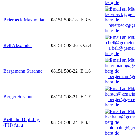
berg.de
Beierbeck Maximilian
08151 508-18
E.3.6
beierbeck@g
berg.de
Bell Alexander
08151 508-36
O.2.3
a.bell@gemei
berg.de
Bergemann Susanne
08151 508-22
E.1.6
bergemann@g
berg.de
Berger Susanne
08151 508-21
E.1.7
berger@geme
berg.de
Biethahn Dipl.-Ing.
08151 508-24
E.3.4
(FH) Anja
biethahn@ge
berg.de