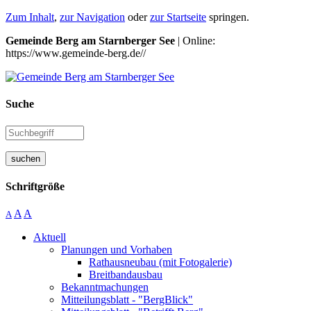
Zum Inhalt
,
zur Navigation
oder
zur Startseite
springen.
Gemeinde Berg am Starnberger See
| Online:
https://www.gemeinde-berg.de//
Suche
suchen
Schriftgröße
A
A
A
Aktuell
Planungen und Vorhaben
Rathausneubau (mit Fotogalerie)
Breitbandausbau
Bekanntmachungen
Mitteilungsblatt - "BergBlick"