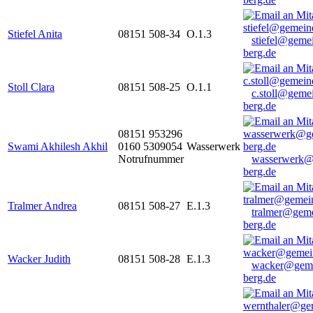
Stiefel Anita
08151 508-34
O.1.3
stiefel@geme
berg.de
Stoll Clara
08151 508-25
O.1.1
c.stoll@geme
berg.de
08151 953296
Swami Akhilesh Akhil
0160 5309054
Wasserwerk
Notrufnummer
wasserwerk@
berg.de
Tralmer Andrea
08151 508-27
E.1.3
tralmer@gem
berg.de
Wacker Judith
08151 508-28
E.1.3
wacker@geme
berg.de