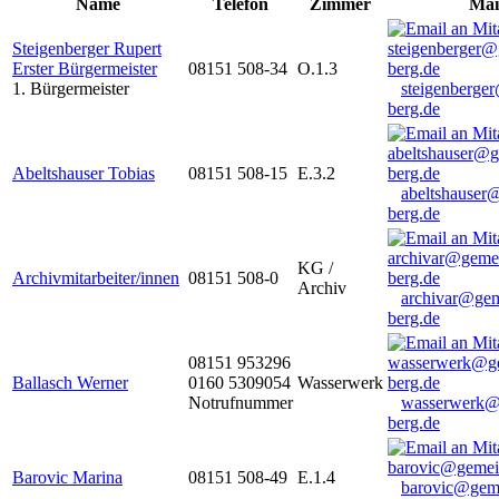
Name
Telefon
Zimmer
Mai
Steigenberger Rupert
Erster Bürgermeister
08151 508-34
O.1.3
1. Bürgermeister
steigenberge
berg.de
Abeltshauser Tobias
08151 508-15
E.3.2
abeltshauser
berg.de
KG /
Archivmitarbeiter/innen
08151 508-0
Archiv
archivar@gem
berg.de
08151 953296
Ballasch Werner
0160 5309054
Wasserwerk
Notrufnummer
wasserwerk@
berg.de
Barovic Marina
08151 508-49
E.1.4
barovic@gem