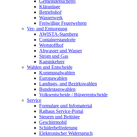
Gemeindebücherei
Kläranlage
Betriebshof
Wasserwerk
Freiwillige Feuerwehren
Ver- und Entsorgung
AWISTA-Starnberg
Containerstandorte
Wertstoffhof
Abwasser und Wasser
Strom und Gas
Kaminkehrer
Wahlen und Entscheide
Kommunalwahlen
Europawahlen
Landtags- und Bezirkswahlen
Bundestagswahlen
Volksentscheide / Bürgerentscheide
Service
Formulare und Infomaterial
Rathaus Service-Portal
Steuern und Beiträge
Geschirrmobil
Schülerbeförderung
Elektronischer Widerspruch