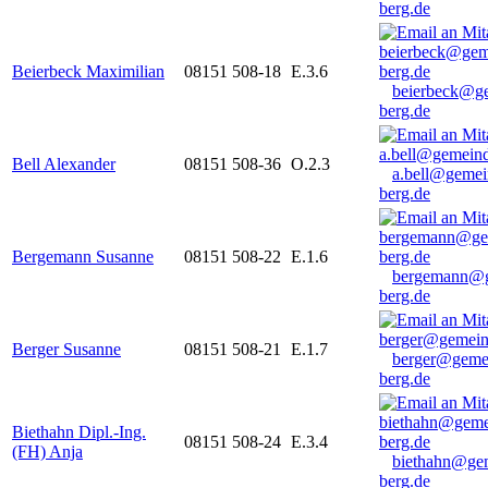
berg.de
Beierbeck Maximilian
08151 508-18
E.3.6
beierbeck@g
berg.de
Bell Alexander
08151 508-36
O.2.3
a.bell@gemei
berg.de
Bergemann Susanne
08151 508-22
E.1.6
bergemann@g
berg.de
Berger Susanne
08151 508-21
E.1.7
berger@geme
berg.de
Biethahn Dipl.-Ing.
08151 508-24
E.3.4
(FH) Anja
biethahn@ge
berg.de