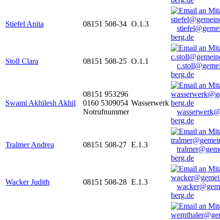
Stiefel Anita
08151 508-34
O.1.3
stiefel@geme
berg.de
Stoll Clara
08151 508-25
O.1.1
c.stoll@geme
berg.de
08151 953296
Swami Akhilesh Akhil
0160 5309054
Wasserwerk
Notrufnummer
wasserwerk@
berg.de
Tralmer Andrea
08151 508-27
E.1.3
tralmer@gem
berg.de
Wacker Judith
08151 508-28
E.1.3
wacker@geme
berg.de