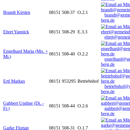
Brandt Kirsten
08151 508-37
O.2.1
brandt@geme
berg.de
Ehret Yannick
08151 508-29
E.3.3
ehret@gemein
Engelhard Maria (Mo. +
08151 508-40
O.2.2
Mi.)
engelhard@g
berg.de
Ertl Markus
08151 953295
Betriebshof
betriebshof@
berg.de
Gabbert Undine (Di. -
08151 508-44
O.2.6
Fr.)
gabbert@gem
berg.de
Garke Florian
08151 508-31
O.1.7