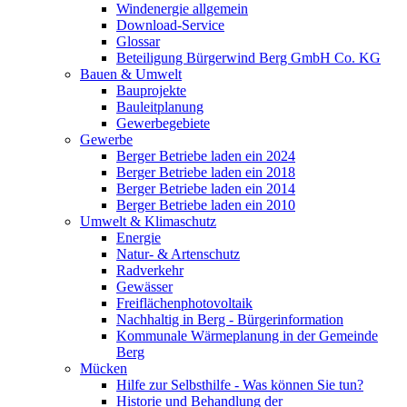
Windenergie allgemein
Download-Service
Glossar
Beteiligung Bürgerwind Berg GmbH Co. KG
Bauen & Umwelt
Bauprojekte
Bauleitplanung
Gewerbegebiete
Gewerbe
Berger Betriebe laden ein 2024
Berger Betriebe laden ein 2018
Berger Betriebe laden ein 2014
Berger Betriebe laden ein 2010
Umwelt & Klimaschutz
Energie
Natur- & Artenschutz
Radverkehr
Gewässer
Freiflächenphotovoltaik
Nachhaltig in Berg - Bürgerinformation
Kommunale Wärmeplanung in der Gemeinde
Berg
Mücken
Hilfe zur Selbsthilfe - Was können Sie tun?
Historie und Behandlung der