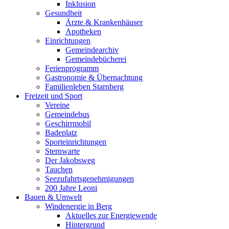
Inklusion
Gesundheit
Ärzte & Krankenhäuser
Apotheken
Einrichtungen
Gemeindearchiv
Gemeindebücherei
Ferienprogramm
Gastronomie & Übernachtung
Familienleben Starnberg
Freizeit und Sport
Vereine
Gemeindebus
Geschirrmobil
Badeplatz
Sporteinrichtungen
Sternwarte
Der Jakobsweg
Tauchen
Seezufahrtsgenehmigungen
200 Jahre Leoni
Bauen & Umwelt
Windenergie in Berg
Aktuelles zur Energiewende
Hintergrund