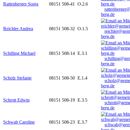
Rattenberger Sonja
08151 508-41
O.2.6
rattenberger
berg.de
Reichler Andrea
08151 508-32
O.1.5
reichler@gem
berg.de
Schilling Michael
08151 508-14
E.3.1
schilling@ge
berg.de
Scholz Stefanie
08151 508-50
E.1.4
scholz@geme
berg.de
Schrott Edwin
08151 508-19
E.3.5
schrott@geme
berg.de
Schwab Caroline
08151 508-23
E.3.7
schwab@gem
berg.de