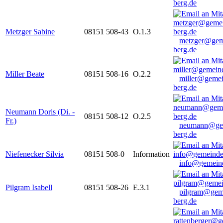
berg.de
Metzger Sabine
08151 508-43
O.1.3
metzger@gem
berg.de
Miller Beate
08151 508-16
O.2.2
miller@gemei
berg.de
Neumann Doris (Di. -
08151 508-12
O.2.5
Fr.)
neumann@ge
berg.de
Niefenecker Silvia
08151 508-0
Information
info@gemeind
Pilgram Isabell
08151 508-26
E.3.1
pilgram@gem
berg.de