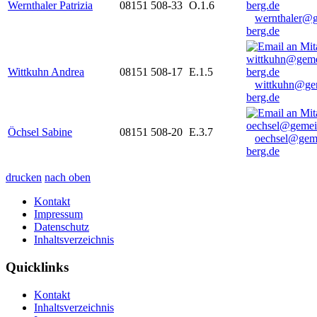
Wernthaler Patrizia
08151 508-33
O.1.6
wernthaler@
berg.de
Wittkuhn Andrea
08151 508-17
E.1.5
wittkuhn@ge
berg.de
Öchsel Sabine
08151 508-20
E.3.7
oechsel@gem
berg.de
drucken
nach oben
Kontakt
Impressum
Datenschutz
Inhaltsverzeichnis
Quicklinks
Kontakt
Inhaltsverzeichnis