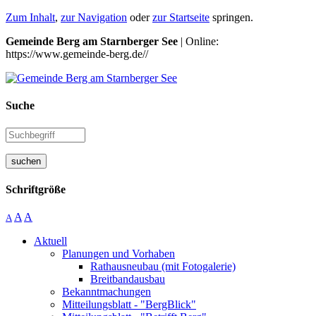
Zum Inhalt
,
zur Navigation
oder
zur Startseite
springen.
Gemeinde Berg am Starnberger See
| Online:
https://www.gemeinde-berg.de//
Suche
suchen
Schriftgröße
A
A
A
Aktuell
Planungen und Vorhaben
Rathausneubau (mit Fotogalerie)
Breitbandausbau
Bekanntmachungen
Mitteilungsblatt - "BergBlick"