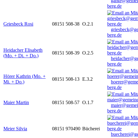
garke@gemei
berg.de
Griesbeck Rosi
08151 508-38
O.2.1
griesbeck@g
berg.de
Heidacher Elisabeth
08151 508-39
O.2.5
(Mo. + Di. + Do.)
heidacher@g
berg.de
Hörer Kathrin (Mo. +
08151 508-13
E.3.2
Mi. + Do.)
hoerer@geme
berg.de
Maier Martin
08151 508-57
O.1.7
maier@gemei
berg.de
Meier Silvia
08151 970490
Bücherei
buecherei@g