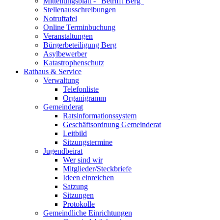
Mitteilungsblatt - "Betrifft Berg"
Stellenausschreibungen
Notruftafel
Online Terminbuchung
Veranstaltungen
Bürgerbeteiligung Berg
Asylbewerber
Katastrophenschutz
Rathaus & Service
Verwaltung
Telefonliste
Organigramm
Gemeinderat
Ratsinformationssystem
Geschäftsordnung Gemeinderat
Leitbild
Sitzungstermine
Jugendbeirat
Wer sind wir
Mitglieder/Steckbriefe
Ideen einreichen
Satzung
Sitzungen
Protokolle
Gemeindliche Einrichtungen