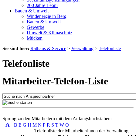
200 Jahre Leoni
Bauen & Umwelt
Windenergie in Berg
Bauen & Umwelt
Gewerbe
Umwelt & Klimaschutz
Mücken
Sie sind hier:
Rathaus & Service
>
Verwaltung
>
Telefonliste
Telefonliste
Mitarbeiter-Telefon-Liste
Sprung zu den Mitarbeitern mit dem Anfangsbuchstaben:
A
B
E
G
H
M
N
P
R
S
T
W
O
Telefonliste der Mitarbeiter/innen der Verwaltung