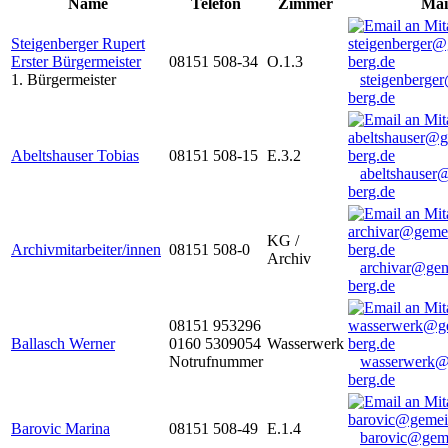
Name
Telefon
Zimmer
Mai
Steigenberger Rupert
Erster Bürgermeister
08151 508-34
O.1.3
1. Bürgermeister
steigenberge
berg.de
Abeltshauser Tobias
08151 508-15
E.3.2
abeltshauser
berg.de
KG /
Archivmitarbeiter/innen
08151 508-0
Archiv
archivar@gem
berg.de
08151 953296
Ballasch Werner
0160 5309054
Wasserwerk
Notrufnummer
wasserwerk@
berg.de
Barovic Marina
08151 508-49
E.1.4
barovic@gem