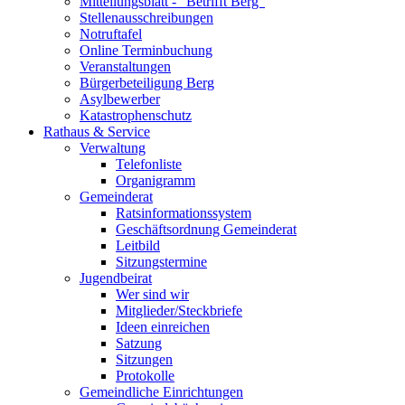
Mitteilungsblatt - "Betrifft Berg"
Stellenausschreibungen
Notruftafel
Online Terminbuchung
Veranstaltungen
Bürgerbeteiligung Berg
Asylbewerber
Katastrophenschutz
Rathaus & Service
Verwaltung
Telefonliste
Organigramm
Gemeinderat
Ratsinformationssystem
Geschäftsordnung Gemeinderat
Leitbild
Sitzungstermine
Jugendbeirat
Wer sind wir
Mitglieder/Steckbriefe
Ideen einreichen
Satzung
Sitzungen
Protokolle
Gemeindliche Einrichtungen