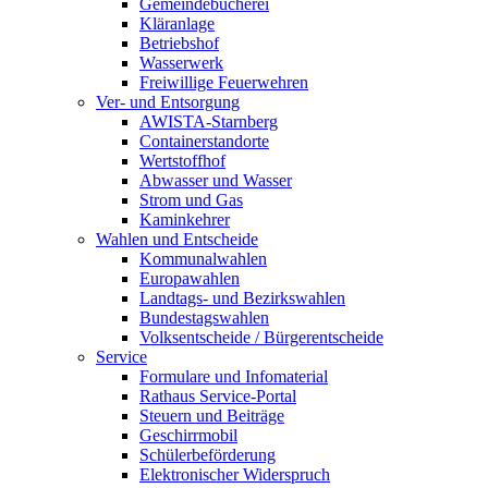
Gemeindebücherei
Kläranlage
Betriebshof
Wasserwerk
Freiwillige Feuerwehren
Ver- und Entsorgung
AWISTA-Starnberg
Containerstandorte
Wertstoffhof
Abwasser und Wasser
Strom und Gas
Kaminkehrer
Wahlen und Entscheide
Kommunalwahlen
Europawahlen
Landtags- und Bezirkswahlen
Bundestagswahlen
Volksentscheide / Bürgerentscheide
Service
Formulare und Infomaterial
Rathaus Service-Portal
Steuern und Beiträge
Geschirrmobil
Schülerbeförderung
Elektronischer Widerspruch