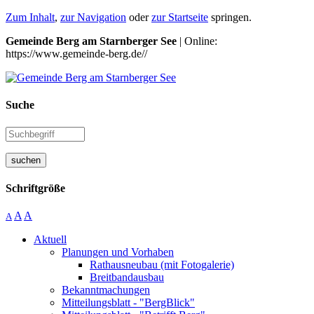
Zum Inhalt
,
zur Navigation
oder
zur Startseite
springen.
Gemeinde Berg am Starnberger See
| Online:
https://www.gemeinde-berg.de//
Suche
suchen
Schriftgröße
A
A
A
Aktuell
Planungen und Vorhaben
Rathausneubau (mit Fotogalerie)
Breitbandausbau
Bekanntmachungen
Mitteilungsblatt - "BergBlick"