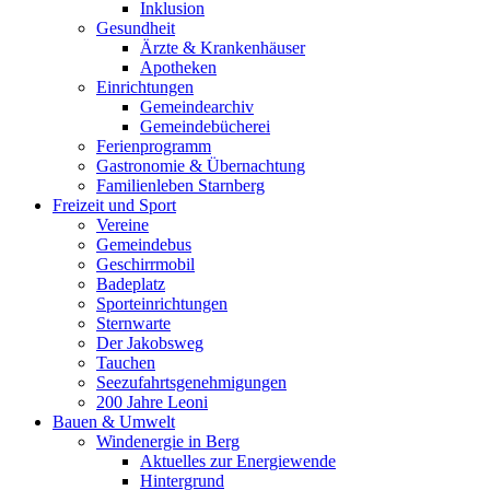
Inklusion
Gesundheit
Ärzte & Krankenhäuser
Apotheken
Einrichtungen
Gemeindearchiv
Gemeindebücherei
Ferienprogramm
Gastronomie & Übernachtung
Familienleben Starnberg
Freizeit und Sport
Vereine
Gemeindebus
Geschirrmobil
Badeplatz
Sporteinrichtungen
Sternwarte
Der Jakobsweg
Tauchen
Seezufahrtsgenehmigungen
200 Jahre Leoni
Bauen & Umwelt
Windenergie in Berg
Aktuelles zur Energiewende
Hintergrund