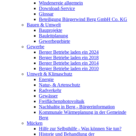
Windenergie allgemein
Download-Service
Glossar
Beteiligung Bürgerwind Berg GmbH Co. KG
Bauen & Umwelt
Bauprojekte
Bauleitplanung
Gewerbegebiete
Gewerbe
Berger Betriebe laden ein 2024
Berger Betriebe laden ein 2018
Berger Betriebe laden ein 2014
Berger Betriebe laden ein 2010
Umwelt & Klimaschutz
Energie
Natur- & Artenschutz
Radverkehr
Gewässer
Freiflächenphotovoltaik
Nachhaltig in Berg - Bürgerinformation
Kommunale Wärmeplanung in der Gemeinde
Berg
Mücken
Hilfe zur Selbsthilfe - Was können Sie tun?
Historie und Behandlung der