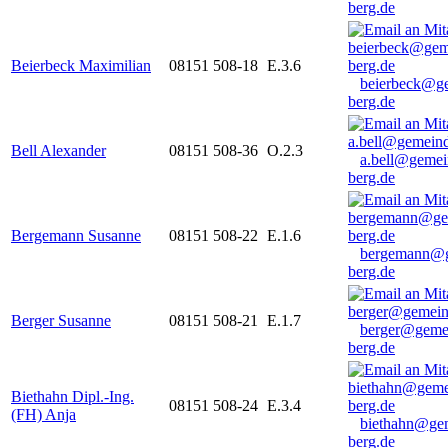
berg.de
Beierbeck Maximilian
08151 508-18
E.3.6
beierbeck@g
berg.de
Bell Alexander
08151 508-36
O.2.3
a.bell@gemei
berg.de
Bergemann Susanne
08151 508-22
E.1.6
bergemann@g
berg.de
Berger Susanne
08151 508-21
E.1.7
berger@geme
berg.de
Biethahn Dipl.-Ing.
08151 508-24
E.3.4
(FH) Anja
biethahn@ge
berg.de