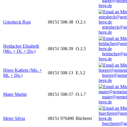
garke@gemei
berg.de
Griesbeck Rosi
08151 508-38
O.2.1
griesbeck@g
berg.de
Heidacher Elisabeth
08151 508-39
O.2.5
(Mo. + Di. + Do.)
heidacher@g
berg.de
Hörer Kathrin (Mo. +
08151 508-13
E.3.2
Mi. + Do.)
hoerer@geme
berg.de
Maier Martin
08151 508-57
O.1.7
maier@gemei
berg.de
Meier Silvia
08151 970490
Bücherei
buecherei@g