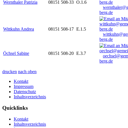
Wernthaler Patrizia
08151 508-33
O.1.6
wernthaler@
berg.de
Wittkuhn Andrea
08151 508-17
E.1.5
wittkuhn@ge
berg.de
Öchsel Sabine
08151 508-20
E.3.7
oechsel@gem
berg.de
drucken
nach oben
Kontakt
Impressum
Datenschutz
Inhaltsverzeichnis
Quicklinks
Kontakt
Inhaltsverzeichnis