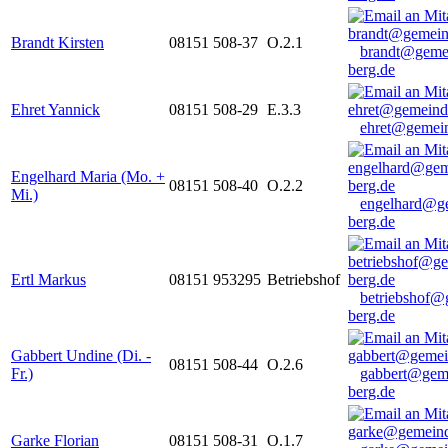
Brandt Kirsten
08151 508-37
O.2.1
brandt@geme
berg.de
Ehret Yannick
08151 508-29
E.3.3
ehret@gemein
Engelhard Maria (Mo. +
08151 508-40
O.2.2
Mi.)
engelhard@g
berg.de
Ertl Markus
08151 953295
Betriebshof
betriebshof@
berg.de
Gabbert Undine (Di. -
08151 508-44
O.2.6
Fr.)
gabbert@gem
berg.de
Garke Florian
08151 508-31
O.1.7