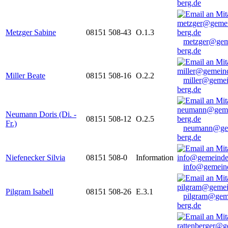
berg.de
Metzger Sabine
08151 508-43
O.1.3
metzger@gem
berg.de
Miller Beate
08151 508-16
O.2.2
miller@gemei
berg.de
Neumann Doris (Di. -
08151 508-12
O.2.5
Fr.)
neumann@ge
berg.de
Niefenecker Silvia
08151 508-0
Information
info@gemeind
Pilgram Isabell
08151 508-26
E.3.1
pilgram@gem
berg.de