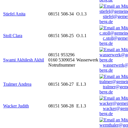
Stiefel Anita
08151 508-34
O.1.3
stiefel@geme
berg.de
Stoll Clara
08151 508-25
O.1.1
c.stoll@geme
berg.de
08151 953296
Swami Akhilesh Akhil
0160 5309054
Wasserwerk
Notrufnummer
wasserwerk@
berg.de
Tralmer Andrea
08151 508-27
E.1.3
tralmer@gem
berg.de
Wacker Judith
08151 508-28
E.1.3
wacker@geme
berg.de