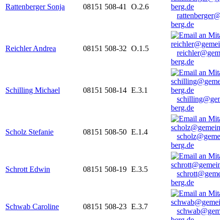
Rattenberger Sonja
08151 508-41
O.2.6
rattenberger
berg.de
Reichler Andrea
08151 508-32
O.1.5
reichler@gem
berg.de
Schilling Michael
08151 508-14
E.3.1
schilling@ge
berg.de
Scholz Stefanie
08151 508-50
E.1.4
scholz@geme
berg.de
Schrott Edwin
08151 508-19
E.3.5
schrott@geme
berg.de
Schwab Caroline
08151 508-23
E.3.7
schwab@gem
berg.de