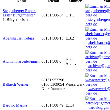
Name
Telefon
Zimmer
Mai
Steigenberger Rupert
Erster Bürgermeister
08151 508-34
O.1.3
1. Bürgermeister
steigenberge
berg.de
Abeltshauser Tobias
08151 508-15
E.3.2
abeltshauser
berg.de
KG /
Archivmitarbeiter/innen
08151 508-0
Archiv
archivar@gem
berg.de
08151 953296
Ballasch Werner
0160 5309054
Wasserwerk
Notrufnummer
wasserwerk@
berg.de
Barovic Marina
08151 508-49
E.1.4
barovic@gem