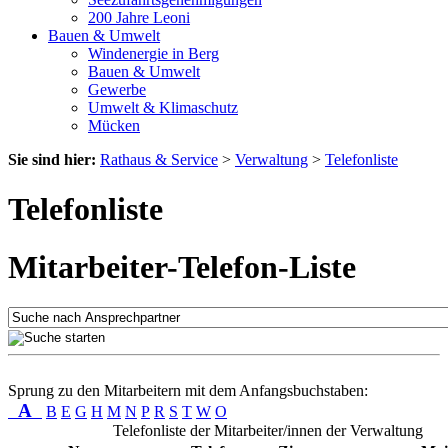
200 Jahre Leoni
Bauen & Umwelt
Windenergie in Berg
Bauen & Umwelt
Gewerbe
Umwelt & Klimaschutz
Mücken
Sie sind hier:
Rathaus & Service
>
Verwaltung
>
Telefonliste
Telefonliste
Mitarbeiter-Telefon-Liste
Sprung zu den Mitarbeitern mit dem Anfangsbuchstaben:
A
B
E
G
H
M
N
P
R
S
T
W
O
Telefonliste der Mitarbeiter/innen der Verwaltung