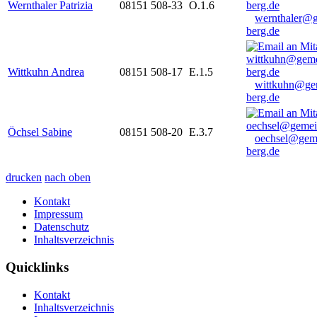
Wernthaler Patrizia
08151 508-33
O.1.6
wernthaler@
berg.de
Wittkuhn Andrea
08151 508-17
E.1.5
wittkuhn@ge
berg.de
Öchsel Sabine
08151 508-20
E.3.7
oechsel@gem
berg.de
drucken
nach oben
Kontakt
Impressum
Datenschutz
Inhaltsverzeichnis
Quicklinks
Kontakt
Inhaltsverzeichnis