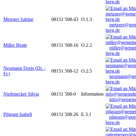
berg.de
Metzger Sabine
08151 508-43
O.1.3
metzger@gem
berg.de
Miller Beate
08151 508-16
O.2.2
miller@gemei
berg.de
Neumann Doris (Di. -
08151 508-12
O.2.5
Fr.)
neumann@ge
berg.de
Niefenecker Silvia
08151 508-0
Information
info@gemeind
Pilgram Isabell
08151 508-26
E.3.1
pilgram@gem
berg.de