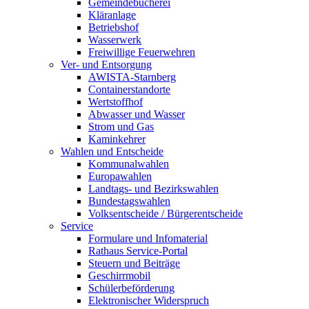
Gemeindebücherei
Kläranlage
Betriebshof
Wasserwerk
Freiwillige Feuerwehren
Ver- und Entsorgung
AWISTA-Starnberg
Containerstandorte
Wertstoffhof
Abwasser und Wasser
Strom und Gas
Kaminkehrer
Wahlen und Entscheide
Kommunalwahlen
Europawahlen
Landtags- und Bezirkswahlen
Bundestagswahlen
Volksentscheide / Bürgerentscheide
Service
Formulare und Infomaterial
Rathaus Service-Portal
Steuern und Beiträge
Geschirrmobil
Schülerbeförderung
Elektronischer Widerspruch