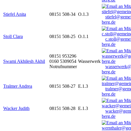
Stiefel Anita
08151 508-34
O.1.3
stiefel@geme
berg.de
Stoll Clara
08151 508-25
O.1.1
c.stoll@geme
berg.de
08151 953296
Swami Akhilesh Akhil
0160 5309054
Wasserwerk
Notrufnummer
wasserwerk@
berg.de
Tralmer Andrea
08151 508-27
E.1.3
tralmer@gem
berg.de
Wacker Judith
08151 508-28
E.1.3
wacker@geme
berg.de