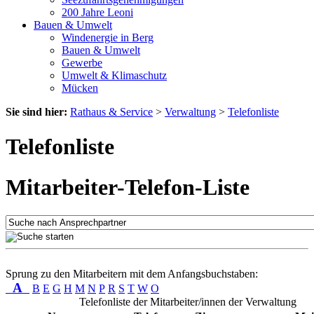
200 Jahre Leoni
Bauen & Umwelt
Windenergie in Berg
Bauen & Umwelt
Gewerbe
Umwelt & Klimaschutz
Mücken
Sie sind hier:
Rathaus & Service
>
Verwaltung
>
Telefonliste
Telefonliste
Mitarbeiter-Telefon-Liste
Sprung zu den Mitarbeitern mit dem Anfangsbuchstaben:
A
B
E
G
H
M
N
P
R
S
T
W
O
Telefonliste der Mitarbeiter/innen der Verwaltung