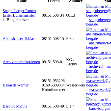
Name
Telefon
Zimmer
Mai
Steigenberger Rupert
Erster Bürgermeister
08151 508-34
O.1.3
1. Bürgermeister
steigenberge
berg.de
Abeltshauser Tobias
08151 508-15
E.3.2
abeltshauser
berg.de
KG /
Archivmitarbeiter/innen
08151 508-0
Archiv
archivar@gem
berg.de
08151 953296
Ballasch Werner
0160 5309054
Wasserwerk
Notrufnummer
wasserwerk@
berg.de
Barovic Marina
08151 508-49
E.1.4
barovic@gem