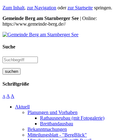
Zum Inhalt
,
zur Navigation
oder
zur Startseite
springen.
Gemeinde Berg am Starnberger See
| Online:
https://www.gemeinde-berg.de//
Suche
suchen
Schriftgröße
A
A
A
Aktuell
Planungen und Vorhaben
Rathausneubau (mit Fotogalerie)
Breitbandausbau
Bekanntmachungen
Mitteilungsblatt - "BergBlick"