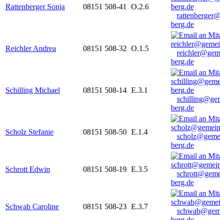
Rattenberger Sonja
08151 508-41
O.2.6
rattenberger
berg.de
Reichler Andrea
08151 508-32
O.1.5
reichler@gem
berg.de
Schilling Michael
08151 508-14
E.3.1
schilling@ge
berg.de
Scholz Stefanie
08151 508-50
E.1.4
scholz@geme
berg.de
Schrott Edwin
08151 508-19
E.3.5
schrott@geme
berg.de
Schwab Caroline
08151 508-23
E.3.7
schwab@gem
berg.de