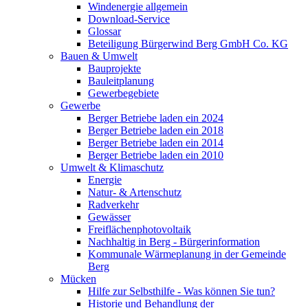
Windenergie allgemein
Download-Service
Glossar
Beteiligung Bürgerwind Berg GmbH Co. KG
Bauen & Umwelt
Bauprojekte
Bauleitplanung
Gewerbegebiete
Gewerbe
Berger Betriebe laden ein 2024
Berger Betriebe laden ein 2018
Berger Betriebe laden ein 2014
Berger Betriebe laden ein 2010
Umwelt & Klimaschutz
Energie
Natur- & Artenschutz
Radverkehr
Gewässer
Freiflächenphotovoltaik
Nachhaltig in Berg - Bürgerinformation
Kommunale Wärmeplanung in der Gemeinde
Berg
Mücken
Hilfe zur Selbsthilfe - Was können Sie tun?
Historie und Behandlung der