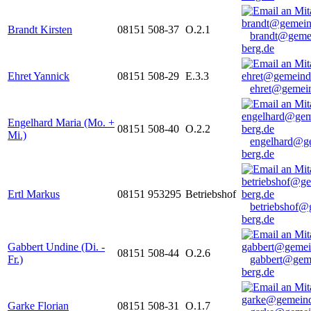
Brandt Kirsten
08151 508-37
O.2.1
brandt@geme
berg.de
Ehret Yannick
08151 508-29
E.3.3
ehret@gemein
Engelhard Maria (Mo. +
08151 508-40
O.2.2
Mi.)
engelhard@g
berg.de
Ertl Markus
08151 953295
Betriebshof
betriebshof@
berg.de
Gabbert Undine (Di. -
08151 508-44
O.2.6
Fr.)
gabbert@gem
berg.de
Garke Florian
08151 508-31
O.1.7