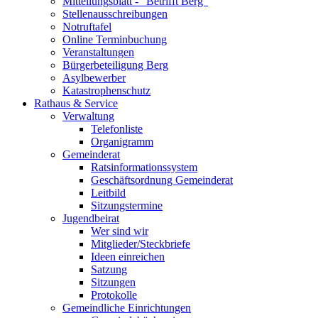
Mitteilungsblatt - "Betrifft Berg"
Stellenausschreibungen
Notruftafel
Online Terminbuchung
Veranstaltungen
Bürgerbeteiligung Berg
Asylbewerber
Katastrophenschutz
Rathaus & Service
Verwaltung
Telefonliste
Organigramm
Gemeinderat
Ratsinformationssystem
Geschäftsordnung Gemeinderat
Leitbild
Sitzungstermine
Jugendbeirat
Wer sind wir
Mitglieder/Steckbriefe
Ideen einreichen
Satzung
Sitzungen
Protokolle
Gemeindliche Einrichtungen