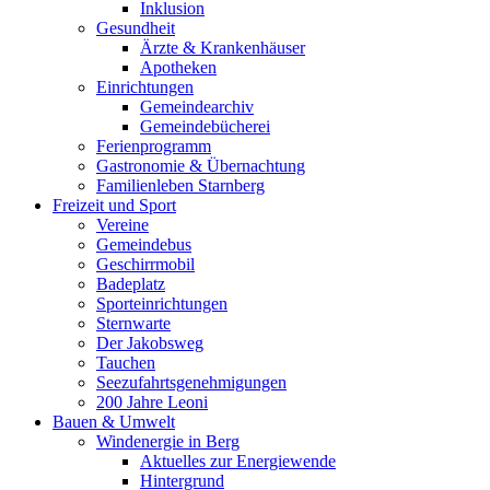
Inklusion
Gesundheit
Ärzte & Krankenhäuser
Apotheken
Einrichtungen
Gemeindearchiv
Gemeindebücherei
Ferienprogramm
Gastronomie & Übernachtung
Familienleben Starnberg
Freizeit und Sport
Vereine
Gemeindebus
Geschirrmobil
Badeplatz
Sporteinrichtungen
Sternwarte
Der Jakobsweg
Tauchen
Seezufahrtsgenehmigungen
200 Jahre Leoni
Bauen & Umwelt
Windenergie in Berg
Aktuelles zur Energiewende
Hintergrund