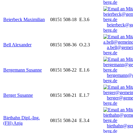
berg.de
Beierbeck Maximilian
08151 508-18
E.3.6
beierbeck@g
berg.de
Bell Alexander
08151 508-36
O.2.3
a.bell@gemei
berg.de
Bergemann Susanne
08151 508-22
E.1.6
bergemann@g
berg.de
Berger Susanne
08151 508-21
E.1.7
berger@geme
berg.de
Biethahn Dipl.-Ing.
08151 508-24
E.3.4
(FH) Anja
biethahn@ge
berg.de