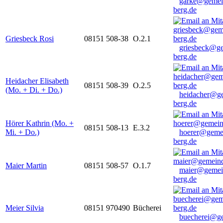
garke@gemei
berg.de
Griesbeck Rosi
08151 508-38
O.2.1
griesbeck@g
berg.de
Heidacher Elisabeth
08151 508-39
O.2.5
(Mo. + Di. + Do.)
heidacher@g
berg.de
Hörer Kathrin (Mo. +
08151 508-13
E.3.2
Mi. + Do.)
hoerer@geme
berg.de
Maier Martin
08151 508-57
O.1.7
maier@gemei
berg.de
Meier Silvia
08151 970490
Bücherei
buecherei@g