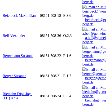
berg.de
Beierbeck Maximilian
08151 508-18
E.3.6
beierbeck@g
berg.de
Bell Alexander
08151 508-36
O.2.3
a.bell@gemei
berg.de
Bergemann Susanne
08151 508-22
E.1.6
bergemann@g
berg.de
Berger Susanne
08151 508-21
E.1.7
berger@geme
berg.de
Biethahn Dipl.-Ing.
08151 508-24
E.3.4
(FH) Anja
biethahn@ge
berg.de