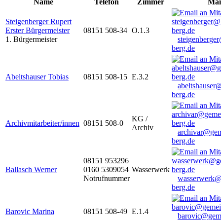
Name
Telefon
Zimmer
Mai
Steigenberger Rupert
Erster Bürgermeister
08151 508-34
O.1.3
1. Bürgermeister
steigenberge
berg.de
Abeltshauser Tobias
08151 508-15
E.3.2
abeltshauser
berg.de
KG /
Archivmitarbeiter/innen
08151 508-0
Archiv
archivar@gem
berg.de
08151 953296
Ballasch Werner
0160 5309054
Wasserwerk
Notrufnummer
wasserwerk@
berg.de
Barovic Marina
08151 508-49
E.1.4
barovic@gem