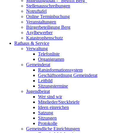
Mitteilungsblatt - "Betrifft Berg"
Stellenausschreibungen
Notruftafel
Online Terminbuchung
Veranstaltungen
Bürgerbeteiligung Berg
Asylbewerber
Katastrophenschutz
Rathaus & Service
Verwaltung
Telefonliste
Organigramm
Gemeinderat
Ratsinformationssystem
Geschäftsordnung Gemeinderat
Leitbild
Sitzungstermine
Jugendbeirat
Wer sind wir
Mitglieder/Steckbriefe
Ideen einreichen
Satzung
Sitzungen
Protokolle
Gemeindliche Einrichtungen