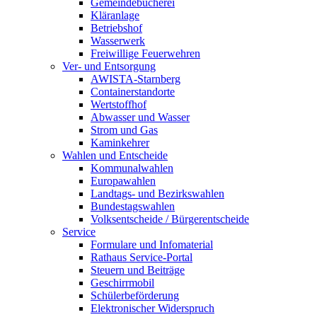
Gemeindebücherei
Kläranlage
Betriebshof
Wasserwerk
Freiwillige Feuerwehren
Ver- und Entsorgung
AWISTA-Starnberg
Containerstandorte
Wertstoffhof
Abwasser und Wasser
Strom und Gas
Kaminkehrer
Wahlen und Entscheide
Kommunalwahlen
Europawahlen
Landtags- und Bezirkswahlen
Bundestagswahlen
Volksentscheide / Bürgerentscheide
Service
Formulare und Infomaterial
Rathaus Service-Portal
Steuern und Beiträge
Geschirrmobil
Schülerbeförderung
Elektronischer Widerspruch