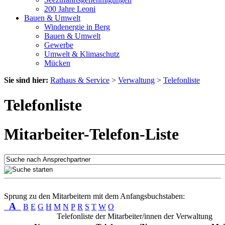
200 Jahre Leoni
Bauen & Umwelt
Windenergie in Berg
Bauen & Umwelt
Gewerbe
Umwelt & Klimaschutz
Mücken
Sie sind hier:
Rathaus & Service
>
Verwaltung
>
Telefonliste
Telefonliste
Mitarbeiter-Telefon-Liste
Sprung zu den Mitarbeitern mit dem Anfangsbuchstaben:
A
B
E
G
H
M
N
P
R
S
T
W
O
Telefonliste der Mitarbeiter/innen der Verwaltung