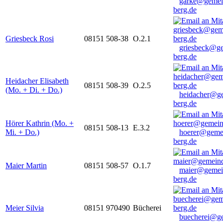
garke@gemei
berg.de
Griesbeck Rosi
08151 508-38
O.2.1
griesbeck@g
berg.de
Heidacher Elisabeth
08151 508-39
O.2.5
(Mo. + Di. + Do.)
heidacher@g
berg.de
Hörer Kathrin (Mo. +
08151 508-13
E.3.2
Mi. + Do.)
hoerer@geme
berg.de
Maier Martin
08151 508-57
O.1.7
maier@gemei
berg.de
Meier Silvia
08151 970490
Bücherei
buecherei@g