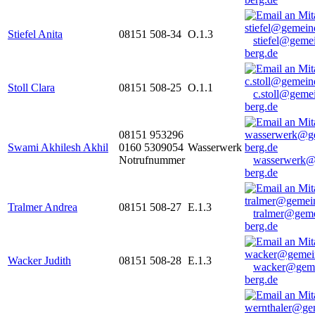
Stiefel Anita
08151 508-34
O.1.3
stiefel@geme
berg.de
Stoll Clara
08151 508-25
O.1.1
c.stoll@geme
berg.de
08151 953296
Swami Akhilesh Akhil
0160 5309054
Wasserwerk
Notrufnummer
wasserwerk@
berg.de
Tralmer Andrea
08151 508-27
E.1.3
tralmer@gem
berg.de
Wacker Judith
08151 508-28
E.1.3
wacker@geme
berg.de