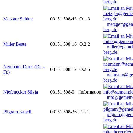
berg.de
Metzger Sabine
08151 508-43
O.1.3
metzger@gem
berg.de
Miller Beate
08151 508-16
O.2.2
miller@gemei
berg.de
Neumann Doris (Di. -
08151 508-12
O.2.5
Fr.)
neumann@ge
berg.de
Niefenecker Silvia
08151 508-0
Information
info@gemeind
Pilgram Isabell
08151 508-26
E.3.1
pilgram@gem
berg.de