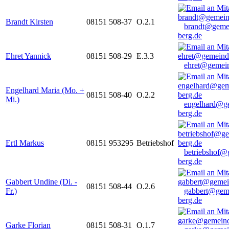
Brandt Kirsten
08151 508-37
O.2.1
brandt@geme
berg.de
Ehret Yannick
08151 508-29
E.3.3
ehret@gemein
Engelhard Maria (Mo. +
08151 508-40
O.2.2
Mi.)
engelhard@g
berg.de
Ertl Markus
08151 953295
Betriebshof
betriebshof@
berg.de
Gabbert Undine (Di. -
08151 508-44
O.2.6
Fr.)
gabbert@gem
berg.de
Garke Florian
08151 508-31
O.1.7