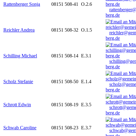
Rattenberger Sonja
08151 508-41
O.2.6
rattenberger
berg.de
Reichler Andrea
08151 508-32
O.1.5
reichler@gem
berg.de
Schilling Michael
08151 508-14
E.3.1
schilling@ge
berg.de
Scholz Stefanie
08151 508-50
E.1.4
scholz@geme
berg.de
Schrott Edwin
08151 508-19
E.3.5
schrott@geme
berg.de
Schwab Caroline
08151 508-23
E.3.7
schwab@gem
berg.de