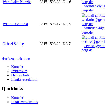
Wernthaler Patrizia
08151 508-33
O.1.6
wernthaler@
berg.de
Wittkuhn Andrea
08151 508-17
E.1.5
wittkuhn@ge
berg.de
Öchsel Sabine
08151 508-20
E.3.7
oechsel@gem
berg.de
drucken
nach oben
Kontakt
Impressum
Datenschutz
Inhaltsverzeichnis
Quicklinks
Kontakt
Inhaltsverzeichnis