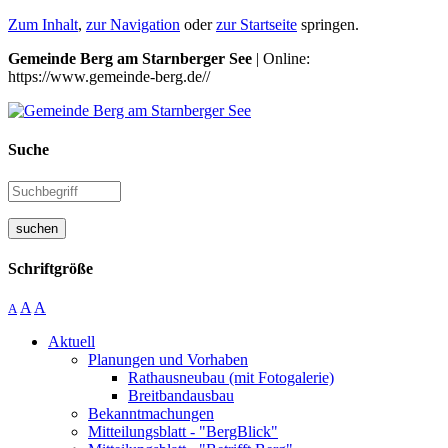
Zum Inhalt
,
zur Navigation
oder
zur Startseite
springen.
Gemeinde Berg am Starnberger See
| Online:
https://www.gemeinde-berg.de//
Suche
suchen
Schriftgröße
A
A
A
Aktuell
Planungen und Vorhaben
Rathausneubau (mit Fotogalerie)
Breitbandausbau
Bekanntmachungen
Mitteilungsblatt - "BergBlick"