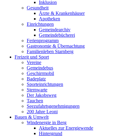
Inklusion
Gesundheit
Ärzte & Krankenhäuser
Apotheken
Einrichtungen
Gemeindearchiv
Gemeindebücherei
Ferienprogramm
Gastronomie & Übernachtung
Familienleben Starnberg
Freizeit und Sport
Vereine
Gemeindebus
Geschirrmobil
Badeplatz
Sporteinrichtungen
Sternwarte
Der Jakobsweg
Tauchen
Seezufahrtsgenehmigungen
200 Jahre Leoni
Bauen & Umwelt
Windenergie in Berg
Aktuelles zur Energiewende
Hintergrund