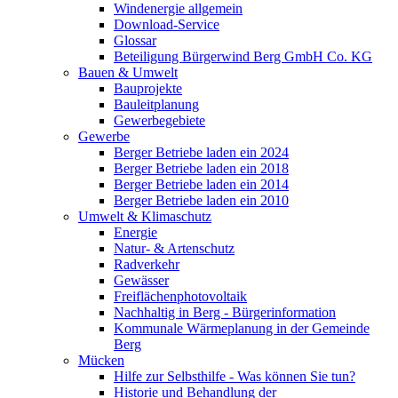
Windenergie allgemein
Download-Service
Glossar
Beteiligung Bürgerwind Berg GmbH Co. KG
Bauen & Umwelt
Bauprojekte
Bauleitplanung
Gewerbegebiete
Gewerbe
Berger Betriebe laden ein 2024
Berger Betriebe laden ein 2018
Berger Betriebe laden ein 2014
Berger Betriebe laden ein 2010
Umwelt & Klimaschutz
Energie
Natur- & Artenschutz
Radverkehr
Gewässer
Freiflächenphotovoltaik
Nachhaltig in Berg - Bürgerinformation
Kommunale Wärmeplanung in der Gemeinde
Berg
Mücken
Hilfe zur Selbsthilfe - Was können Sie tun?
Historie und Behandlung der