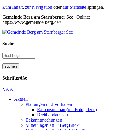
Zum Inhalt
,
zur Navigation
oder
zur Startseite
springen.
Gemeinde Berg am Starnberger See
| Online:
https://www.gemeinde-berg.de//
Suche
suchen
Schriftgröße
A
A
A
Aktuell
Planungen und Vorhaben
Rathausneubau (mit Fotogalerie)
Breitbandausbau
Bekanntmachungen
Mitteilungsblatt - "BergBlick"