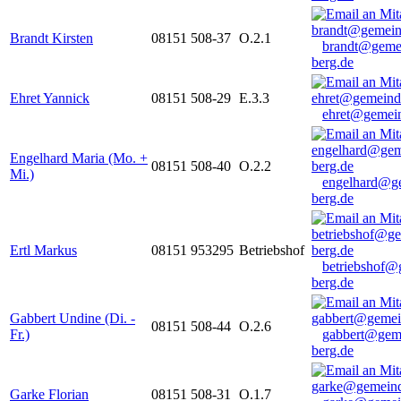
Brandt Kirsten
08151 508-37
O.2.1
brandt@geme
berg.de
Ehret Yannick
08151 508-29
E.3.3
ehret@gemein
Engelhard Maria (Mo. +
08151 508-40
O.2.2
Mi.)
engelhard@g
berg.de
Ertl Markus
08151 953295
Betriebshof
betriebshof@
berg.de
Gabbert Undine (Di. -
08151 508-44
O.2.6
Fr.)
gabbert@gem
berg.de
Garke Florian
08151 508-31
O.1.7