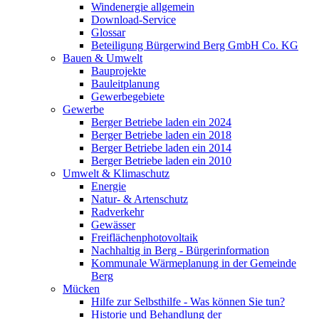
Windenergie allgemein
Download-Service
Glossar
Beteiligung Bürgerwind Berg GmbH Co. KG
Bauen & Umwelt
Bauprojekte
Bauleitplanung
Gewerbegebiete
Gewerbe
Berger Betriebe laden ein 2024
Berger Betriebe laden ein 2018
Berger Betriebe laden ein 2014
Berger Betriebe laden ein 2010
Umwelt & Klimaschutz
Energie
Natur- & Artenschutz
Radverkehr
Gewässer
Freiflächenphotovoltaik
Nachhaltig in Berg - Bürgerinformation
Kommunale Wärmeplanung in der Gemeinde
Berg
Mücken
Hilfe zur Selbsthilfe - Was können Sie tun?
Historie und Behandlung der