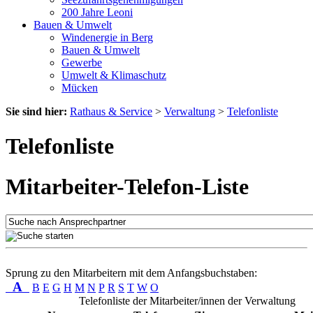
200 Jahre Leoni
Bauen & Umwelt
Windenergie in Berg
Bauen & Umwelt
Gewerbe
Umwelt & Klimaschutz
Mücken
Sie sind hier:
Rathaus & Service
>
Verwaltung
>
Telefonliste
Telefonliste
Mitarbeiter-Telefon-Liste
Sprung zu den Mitarbeitern mit dem Anfangsbuchstaben:
A
B
E
G
H
M
N
P
R
S
T
W
O
Telefonliste der Mitarbeiter/innen der Verwaltung