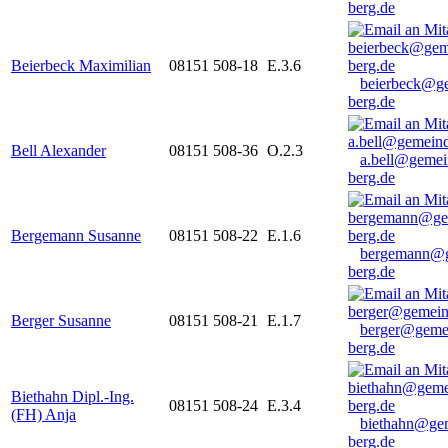
berg.de
Beierbeck Maximilian
08151 508-18
E.3.6
beierbeck@g
berg.de
Bell Alexander
08151 508-36
O.2.3
a.bell@gemei
berg.de
Bergemann Susanne
08151 508-22
E.1.6
bergemann@g
berg.de
Berger Susanne
08151 508-21
E.1.7
berger@geme
berg.de
Biethahn Dipl.-Ing.
08151 508-24
E.3.4
(FH) Anja
biethahn@ge
berg.de