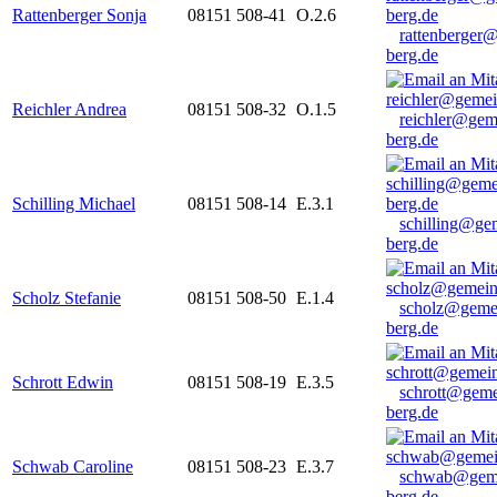
Rattenberger Sonja
08151 508-41
O.2.6
rattenberger
berg.de
Reichler Andrea
08151 508-32
O.1.5
reichler@gem
berg.de
Schilling Michael
08151 508-14
E.3.1
schilling@ge
berg.de
Scholz Stefanie
08151 508-50
E.1.4
scholz@geme
berg.de
Schrott Edwin
08151 508-19
E.3.5
schrott@geme
berg.de
Schwab Caroline
08151 508-23
E.3.7
schwab@gem
berg.de