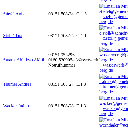
Stiefel Anita
08151 508-34
O.1.3
stiefel@geme
berg.de
Stoll Clara
08151 508-25
O.1.1
c.stoll@geme
berg.de
08151 953296
Swami Akhilesh Akhil
0160 5309054
Wasserwerk
Notrufnummer
wasserwerk@
berg.de
Tralmer Andrea
08151 508-27
E.1.3
tralmer@gem
berg.de
Wacker Judith
08151 508-28
E.1.3
wacker@geme
berg.de