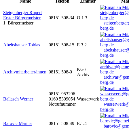
Name
Telefon
Zimmer
Mai
Steigenberger Rupert
Erster Bürgermeister
08151 508-34
O.1.3
1. Bürgermeister
steigenberge
berg.de
Abeltshauser Tobias
08151 508-15
E.3.2
abeltshauser
berg.de
KG /
Archivmitarbeiter/innen
08151 508-0
Archiv
archivar@gem
berg.de
08151 953296
Ballasch Werner
0160 5309054
Wasserwerk
Notrufnummer
wasserwerk@
berg.de
Barovic Marina
08151 508-49
E.1.4
barovic@gem