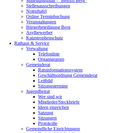
Mitteilungsblatt - "Betrifft Berg"
Stellenausschreibungen
Notruftafel
Online Terminbuchung
Veranstaltungen
Bürgerbeteiligung Berg
Asylbewerber
Katastrophenschutz
Rathaus & Service
Verwaltung
Telefonliste
Organigramm
Gemeinderat
Ratsinformationssystem
Geschäftsordnung Gemeinderat
Leitbild
Sitzungstermine
Jugendbeirat
Wer sind wir
Mitglieder/Steckbriefe
Ideen einreichen
Satzung
Sitzungen
Protokolle
Gemeindliche Einrichtungen