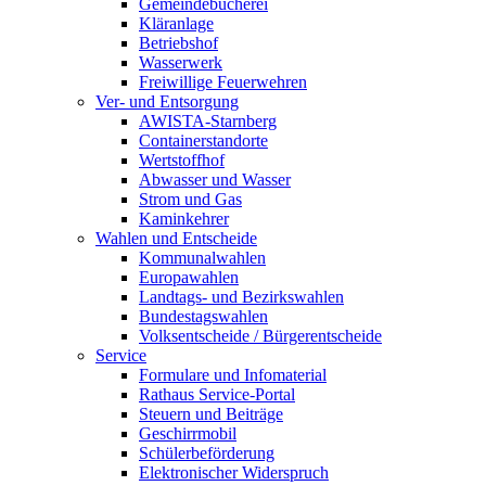
Gemeindebücherei
Kläranlage
Betriebshof
Wasserwerk
Freiwillige Feuerwehren
Ver- und Entsorgung
AWISTA-Starnberg
Containerstandorte
Wertstoffhof
Abwasser und Wasser
Strom und Gas
Kaminkehrer
Wahlen und Entscheide
Kommunalwahlen
Europawahlen
Landtags- und Bezirkswahlen
Bundestagswahlen
Volksentscheide / Bürgerentscheide
Service
Formulare und Infomaterial
Rathaus Service-Portal
Steuern und Beiträge
Geschirrmobil
Schülerbeförderung
Elektronischer Widerspruch