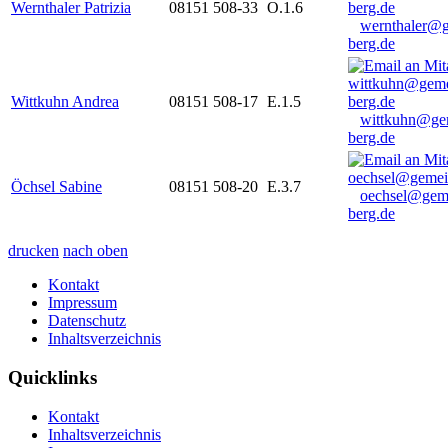
Wernthaler Patrizia
08151 508-33
O.1.6
wernthaler@
berg.de
Wittkuhn Andrea
08151 508-17
E.1.5
wittkuhn@ge
berg.de
Öchsel Sabine
08151 508-20
E.3.7
oechsel@gem
berg.de
drucken
nach oben
Kontakt
Impressum
Datenschutz
Inhaltsverzeichnis
Quicklinks
Kontakt
Inhaltsverzeichnis