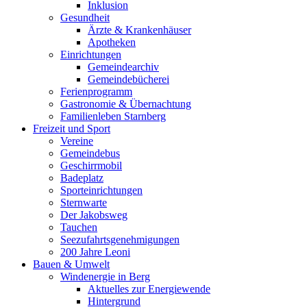
Inklusion
Gesundheit
Ärzte & Krankenhäuser
Apotheken
Einrichtungen
Gemeindearchiv
Gemeindebücherei
Ferienprogramm
Gastronomie & Übernachtung
Familienleben Starnberg
Freizeit und Sport
Vereine
Gemeindebus
Geschirrmobil
Badeplatz
Sporteinrichtungen
Sternwarte
Der Jakobsweg
Tauchen
Seezufahrtsgenehmigungen
200 Jahre Leoni
Bauen & Umwelt
Windenergie in Berg
Aktuelles zur Energiewende
Hintergrund