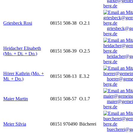
garke@gemei
berg.de
Griesbeck Rosi
08151 508-38
O.2.1
griesbeck@g
berg.de
Heidacher Elisabeth
08151 508-39
O.2.5
(Mo. + Di. + Do.)
heidacher@g
berg.de
Hörer Kathrin (Mo. +
08151 508-13
E.3.2
Mi. + Do.)
hoerer@geme
berg.de
Maier Martin
08151 508-57
O.1.7
maier@gemei
berg.de
Meier Silvia
08151 970490
Bücherei
buecherei@g