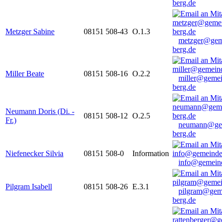
berg.de
Metzger Sabine
08151 508-43
O.1.3
metzger@gem
berg.de
Miller Beate
08151 508-16
O.2.2
miller@gemei
berg.de
Neumann Doris (Di. -
08151 508-12
O.2.5
Fr.)
neumann@ge
berg.de
Niefenecker Silvia
08151 508-0
Information
info@gemeind
Pilgram Isabell
08151 508-26
E.3.1
pilgram@gem
berg.de