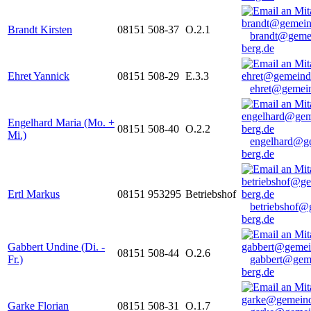
Brandt Kirsten
08151 508-37
O.2.1
brandt@geme
berg.de
Ehret Yannick
08151 508-29
E.3.3
ehret@gemein
Engelhard Maria (Mo. +
08151 508-40
O.2.2
Mi.)
engelhard@g
berg.de
Ertl Markus
08151 953295
Betriebshof
betriebshof@
berg.de
Gabbert Undine (Di. -
08151 508-44
O.2.6
Fr.)
gabbert@gem
berg.de
Garke Florian
08151 508-31
O.1.7