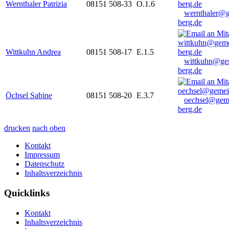
Wernthaler Patrizia
08151 508-33
O.1.6
wernthaler@
berg.de
Wittkuhn Andrea
08151 508-17
E.1.5
wittkuhn@ge
berg.de
Öchsel Sabine
08151 508-20
E.3.7
oechsel@gem
berg.de
drucken
nach oben
Kontakt
Impressum
Datenschutz
Inhaltsverzeichnis
Quicklinks
Kontakt
Inhaltsverzeichnis