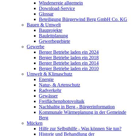
Windenergie allgemein
Download-Service
Glossar
Beteiligung Bürgerwind Berg GmbH Co. KG
Bauen & Umwelt
Bauprojekte
Bauleitplanung
Gewerbegebiete
Gewerbe
Berger Betriebe laden ein 2024
Berger Betriebe laden ein 2018
Berger Betriebe laden ein 2014
Berger Betriebe laden ein 2010
Umwelt & Klimaschutz
Energie
Natur- & Artenschutz
Radverkehr
Gewässer
Freiflächenphotovoltaik
Nachhaltig in Berg - Bürgerinformation
Kommunale Wärmeplanung in der Gemeinde
Berg
Mücken
Hilfe zur Selbsthilfe - Was können Sie tun?
Historie und Behandlung der