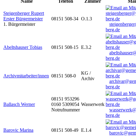
Name
Telefon
Zimmer
Mai
Steigenberger Rupert
Erster Bürgermeister
08151 508-34
O.1.3
1. Bürgermeister
steigenberge
berg.de
Abeltshauser Tobias
08151 508-15
E.3.2
abeltshauser
berg.de
KG /
Archivmitarbeiter/innen
08151 508-0
Archiv
archivar@gem
berg.de
08151 953296
Ballasch Werner
0160 5309054
Wasserwerk
Notrufnummer
wasserwerk@
berg.de
Barovic Marina
08151 508-49
E.1.4
barovic@gem