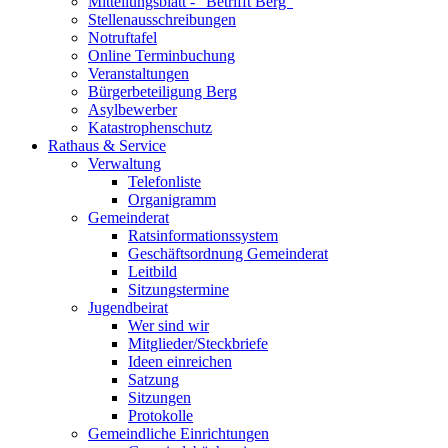
Mitteilungsblatt - "Betrifft Berg"
Stellenausschreibungen
Notruftafel
Online Terminbuchung
Veranstaltungen
Bürgerbeteiligung Berg
Asylbewerber
Katastrophenschutz
Rathaus & Service
Verwaltung
Telefonliste
Organigramm
Gemeinderat
Ratsinformationssystem
Geschäftsordnung Gemeinderat
Leitbild
Sitzungstermine
Jugendbeirat
Wer sind wir
Mitglieder/Steckbriefe
Ideen einreichen
Satzung
Sitzungen
Protokolle
Gemeindliche Einrichtungen