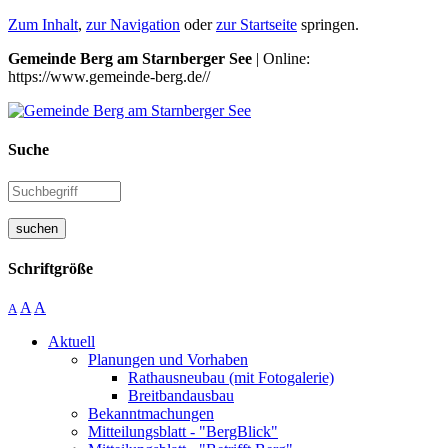
Zum Inhalt
,
zur Navigation
oder
zur Startseite
springen.
Gemeinde Berg am Starnberger See
| Online:
https://www.gemeinde-berg.de//
Suche
suchen
Schriftgröße
A
A
A
Aktuell
Planungen und Vorhaben
Rathausneubau (mit Fotogalerie)
Breitbandausbau
Bekanntmachungen
Mitteilungsblatt - "BergBlick"