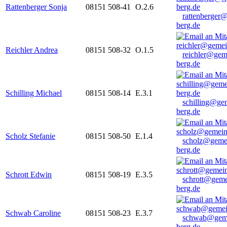
Rattenberger Sonja
08151 508-41
O.2.6
rattenberger
berg.de
Reichler Andrea
08151 508-32
O.1.5
reichler@gem
berg.de
Schilling Michael
08151 508-14
E.3.1
schilling@ge
berg.de
Scholz Stefanie
08151 508-50
E.1.4
scholz@geme
berg.de
Schrott Edwin
08151 508-19
E.3.5
schrott@geme
berg.de
Schwab Caroline
08151 508-23
E.3.7
schwab@gem
berg.de