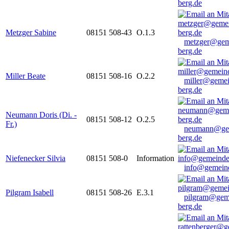
berg.de
Metzger Sabine
08151 508-43
O.1.3
metzger@gem
berg.de
Miller Beate
08151 508-16
O.2.2
miller@gemei
berg.de
Neumann Doris (Di. -
08151 508-12
O.2.5
Fr.)
neumann@ge
berg.de
Niefenecker Silvia
08151 508-0
Information
info@gemeind
Pilgram Isabell
08151 508-26
E.3.1
pilgram@gem
berg.de