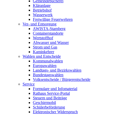
Gemeindebücherei
Kläranlage
Betriebshof
Wasserwerk
Freiwillige Feuerwehren
Ver- und Entsorgung
AWISTA-Starnberg
Containerstandorte
Wertstoffhof
Abwasser und Wasser
Strom und Gas
Kaminkehrer
Wahlen und Entscheide
Kommunalwahlen
Europawahlen
Landtags- und Bezirkswahlen
Bundestagswahlen
Volksentscheide / Bürgerentscheide
Service
Formulare und Infomaterial
Rathaus Service-Portal
Steuern und Beiträge
Geschirrmobil
Schülerbeförderung
Elektronischer Widerspruch