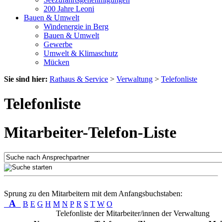
200 Jahre Leoni
Bauen & Umwelt
Windenergie in Berg
Bauen & Umwelt
Gewerbe
Umwelt & Klimaschutz
Mücken
Sie sind hier:
Rathaus & Service
>
Verwaltung
>
Telefonliste
Telefonliste
Mitarbeiter-Telefon-Liste
Sprung zu den Mitarbeitern mit dem Anfangsbuchstaben:
A
B
E
G
H
M
N
P
R
S
T
W
O
Telefonliste der Mitarbeiter/innen der Verwaltung