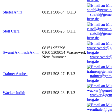
Stiefel Anita
08151 508-34
O.1.3
stiefel@geme
berg.de
Stoll Clara
08151 508-25
O.1.1
c.stoll@geme
berg.de
08151 953296
Swami Akhilesh Akhil
0160 5309054
Wasserwerk
Notrufnummer
wasserwerk@
berg.de
Tralmer Andrea
08151 508-27
E.1.3
tralmer@gem
berg.de
Wacker Judith
08151 508-28
E.1.3
wacker@geme
berg.de