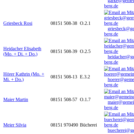
garke@gemei
berg.de
Griesbeck Rosi
08151 508-38
O.2.1
griesbeck@g
berg.de
Heidacher Elisabeth
08151 508-39
O.2.5
(Mo. + Di. + Do.)
heidacher@g
berg.de
Hörer Kathrin (Mo. +
08151 508-13
E.3.2
Mi. + Do.)
hoerer@geme
berg.de
Maier Martin
08151 508-57
O.1.7
maier@gemei
berg.de
Meier Silvia
08151 970490
Bücherei
buecherei@g