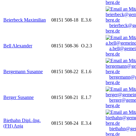
berg.de
Beierbeck Maximilian
08151 508-18
E.3.6
beierbeck@g
berg.de
Bell Alexander
08151 508-36
O.2.3
a.bell@gemei
berg.de
Bergemann Susanne
08151 508-22
E.1.6
bergemann@g
berg.de
Berger Susanne
08151 508-21
E.1.7
berger@geme
berg.de
Biethahn Dipl.-Ing.
08151 508-24
E.3.4
(FH) Anja
biethahn@ge
berg.de