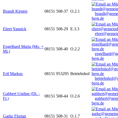
Brandt Kirsten
08151 508-37
O.2.1
brandt@geme
berg.de
Ehret Yannick
08151 508-29
E.3.3
ehret@gemein
Engelhard Maria (Mo. +
08151 508-40
O.2.2
Mi.)
engelhard@g
berg.de
Ertl Markus
08151 953295
Betriebshof
betriebshof@
berg.de
Gabbert Undine (Di. -
08151 508-44
O.2.6
Fr.)
gabbert@gem
berg.de
Garke Florian
08151 508-31
O.1.7