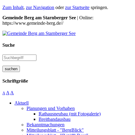
Zum Inhalt
,
zur Navigation
oder
zur Startseite
springen.
Gemeinde Berg am Starnberger See
| Online:
https://www.gemeinde-berg.de//
Suche
suchen
Schriftgröße
A
A
A
Aktuell
Planungen und Vorhaben
Rathausneubau (mit Fotogalerie)
Breitbandausbau
Bekanntmachungen
Mitteilungsblatt - "BergBlick"