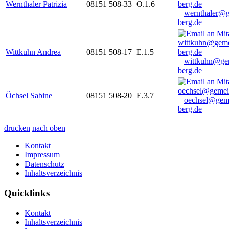
Wernthaler Patrizia
08151 508-33
O.1.6
wernthaler@
berg.de
Wittkuhn Andrea
08151 508-17
E.1.5
wittkuhn@ge
berg.de
Öchsel Sabine
08151 508-20
E.3.7
oechsel@gem
berg.de
drucken
nach oben
Kontakt
Impressum
Datenschutz
Inhaltsverzeichnis
Quicklinks
Kontakt
Inhaltsverzeichnis