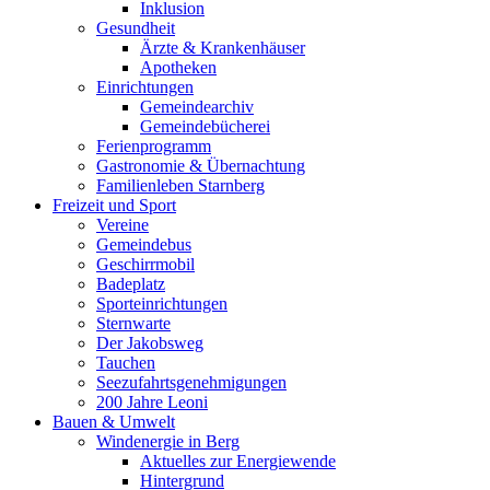
Inklusion
Gesundheit
Ärzte & Krankenhäuser
Apotheken
Einrichtungen
Gemeindearchiv
Gemeindebücherei
Ferienprogramm
Gastronomie & Übernachtung
Familienleben Starnberg
Freizeit und Sport
Vereine
Gemeindebus
Geschirrmobil
Badeplatz
Sporteinrichtungen
Sternwarte
Der Jakobsweg
Tauchen
Seezufahrtsgenehmigungen
200 Jahre Leoni
Bauen & Umwelt
Windenergie in Berg
Aktuelles zur Energiewende
Hintergrund