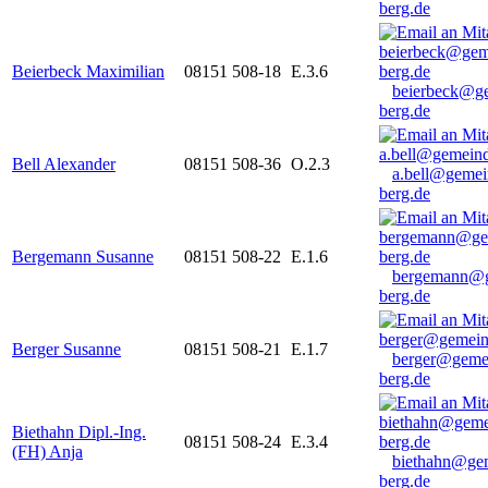
berg.de
Beierbeck Maximilian
08151 508-18
E.3.6
beierbeck@g
berg.de
Bell Alexander
08151 508-36
O.2.3
a.bell@gemei
berg.de
Bergemann Susanne
08151 508-22
E.1.6
bergemann@g
berg.de
Berger Susanne
08151 508-21
E.1.7
berger@geme
berg.de
Biethahn Dipl.-Ing.
08151 508-24
E.3.4
(FH) Anja
biethahn@ge
berg.de