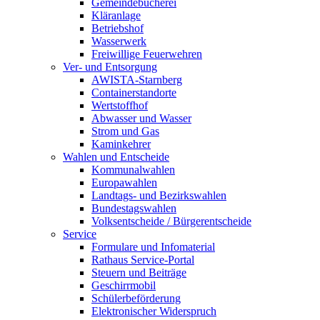
Gemeindebücherei
Kläranlage
Betriebshof
Wasserwerk
Freiwillige Feuerwehren
Ver- und Entsorgung
AWISTA-Starnberg
Containerstandorte
Wertstoffhof
Abwasser und Wasser
Strom und Gas
Kaminkehrer
Wahlen und Entscheide
Kommunalwahlen
Europawahlen
Landtags- und Bezirkswahlen
Bundestagswahlen
Volksentscheide / Bürgerentscheide
Service
Formulare und Infomaterial
Rathaus Service-Portal
Steuern und Beiträge
Geschirrmobil
Schülerbeförderung
Elektronischer Widerspruch