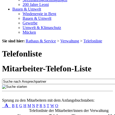
200 Jahre Leoni
Bauen & Umwelt
Windenergie in Berg
Bauen & Umwelt
Gewerbe
Umwelt & Klimaschutz
Mücken
Sie sind hier:
Rathaus & Service
>
Verwaltung
>
Telefonliste
Telefonliste
Mitarbeiter-Telefon-Liste
Sprung zu den Mitarbeitern mit dem Anfangsbuchstaben:
A
B
E
G
H
M
N
P
R
S
T
W
O
Telefonliste der Mitarbeiter/innen der Verwaltung