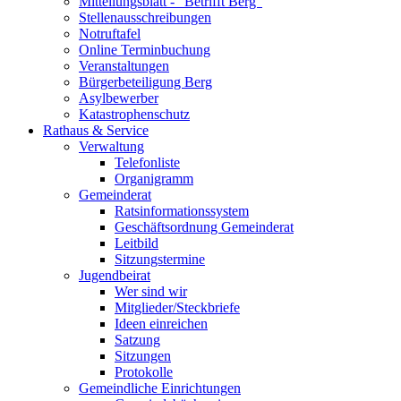
Mitteilungsblatt - "Betrifft Berg"
Stellenausschreibungen
Notruftafel
Online Terminbuchung
Veranstaltungen
Bürgerbeteiligung Berg
Asylbewerber
Katastrophenschutz
Rathaus & Service
Verwaltung
Telefonliste
Organigramm
Gemeinderat
Ratsinformationssystem
Geschäftsordnung Gemeinderat
Leitbild
Sitzungstermine
Jugendbeirat
Wer sind wir
Mitglieder/Steckbriefe
Ideen einreichen
Satzung
Sitzungen
Protokolle
Gemeindliche Einrichtungen