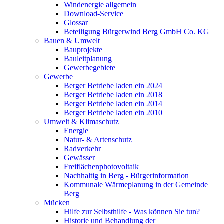
Windenergie allgemein
Download-Service
Glossar
Beteiligung Bürgerwind Berg GmbH Co. KG
Bauen & Umwelt
Bauprojekte
Bauleitplanung
Gewerbegebiete
Gewerbe
Berger Betriebe laden ein 2024
Berger Betriebe laden ein 2018
Berger Betriebe laden ein 2014
Berger Betriebe laden ein 2010
Umwelt & Klimaschutz
Energie
Natur- & Artenschutz
Radverkehr
Gewässer
Freiflächenphotovoltaik
Nachhaltig in Berg - Bürgerinformation
Kommunale Wärmeplanung in der Gemeinde
Berg
Mücken
Hilfe zur Selbsthilfe - Was können Sie tun?
Historie und Behandlung der