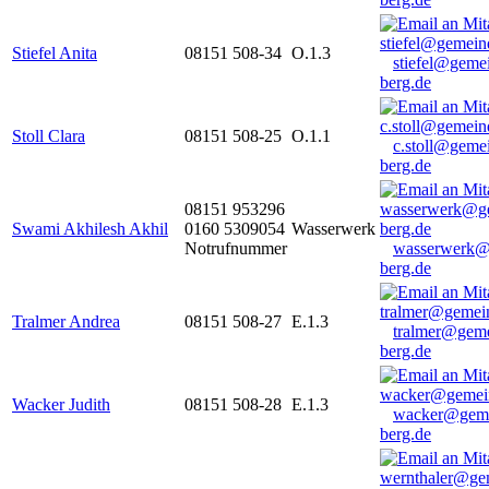
Stiefel Anita
08151 508-34
O.1.3
stiefel@geme
berg.de
Stoll Clara
08151 508-25
O.1.1
c.stoll@geme
berg.de
08151 953296
Swami Akhilesh Akhil
0160 5309054
Wasserwerk
Notrufnummer
wasserwerk@
berg.de
Tralmer Andrea
08151 508-27
E.1.3
tralmer@gem
berg.de
Wacker Judith
08151 508-28
E.1.3
wacker@geme
berg.de