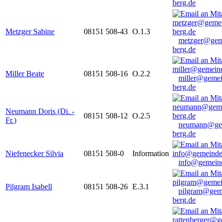
berg.de
Metzger Sabine
08151 508-43
O.1.3
metzger@gem
berg.de
Miller Beate
08151 508-16
O.2.2
miller@gemei
berg.de
Neumann Doris (Di. -
08151 508-12
O.2.5
Fr.)
neumann@ge
berg.de
Niefenecker Silvia
08151 508-0
Information
info@gemeind
Pilgram Isabell
08151 508-26
E.3.1
pilgram@gem
berg.de