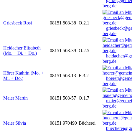
garke@gemei
berg.de
Griesbeck Rosi
08151 508-38
O.2.1
griesbeck@g
berg.de
Heidacher Elisabeth
08151 508-39
O.2.5
(Mo. + Di. + Do.)
heidacher@g
berg.de
Hörer Kathrin (Mo. +
08151 508-13
E.3.2
Mi. + Do.)
hoerer@geme
berg.de
Maier Martin
08151 508-57
O.1.7
maier@gemei
berg.de
Meier Silvia
08151 970490
Bücherei
buecherei@g