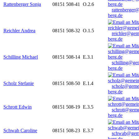
Rattenberger Sonja
08151 508-41
O.2.6
rattenberger
berg.de
Reichler Andrea
08151 508-32
O.1.5
reichler@gem
berg.de
Schilling Michael
08151 508-14
E.3.1
schilling@ge
berg.de
Scholz Stefanie
08151 508-50
E.1.4
scholz@geme
berg.de
Schrott Edwin
08151 508-19
E.3.5
schrott@geme
berg.de
Schwab Caroline
08151 508-23
E.3.7
schwab@gem
berg.de