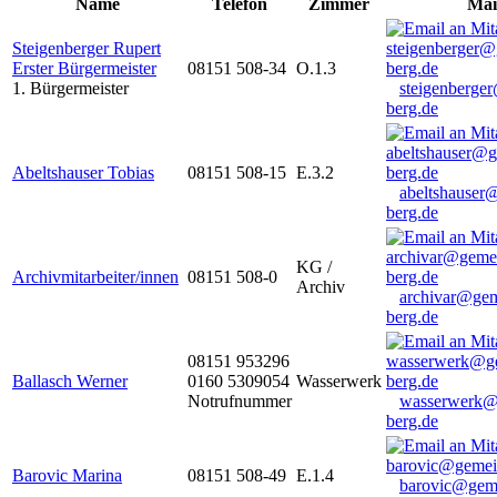
Name
Telefon
Zimmer
Mai
Steigenberger Rupert
Erster Bürgermeister
08151 508-34
O.1.3
1. Bürgermeister
steigenberge
berg.de
Abeltshauser Tobias
08151 508-15
E.3.2
abeltshauser
berg.de
KG /
Archivmitarbeiter/innen
08151 508-0
Archiv
archivar@gem
berg.de
08151 953296
Ballasch Werner
0160 5309054
Wasserwerk
Notrufnummer
wasserwerk@
berg.de
Barovic Marina
08151 508-49
E.1.4
barovic@gem