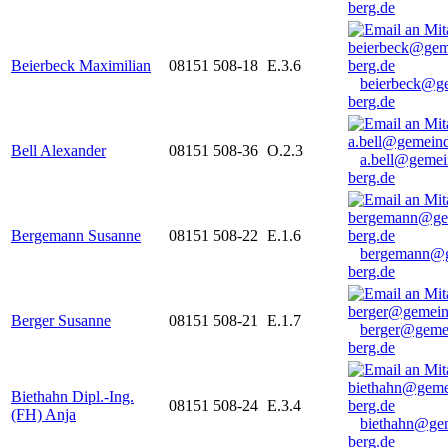
berg.de
Beierbeck Maximilian
08151 508-18
E.3.6
beierbeck@g
berg.de
Bell Alexander
08151 508-36
O.2.3
a.bell@gemei
berg.de
Bergemann Susanne
08151 508-22
E.1.6
bergemann@g
berg.de
Berger Susanne
08151 508-21
E.1.7
berger@geme
berg.de
Biethahn Dipl.-Ing.
08151 508-24
E.3.4
(FH) Anja
biethahn@ge
berg.de