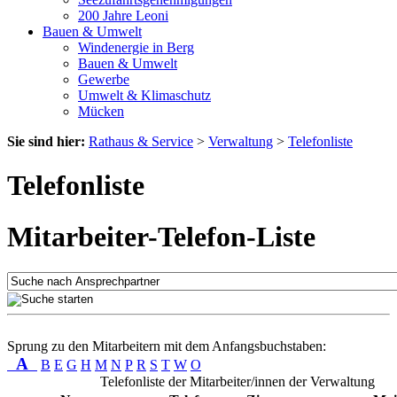
200 Jahre Leoni
Bauen & Umwelt
Windenergie in Berg
Bauen & Umwelt
Gewerbe
Umwelt & Klimaschutz
Mücken
Sie sind hier:
Rathaus & Service
>
Verwaltung
>
Telefonliste
Telefonliste
Mitarbeiter-Telefon-Liste
Sprung zu den Mitarbeitern mit dem Anfangsbuchstaben:
A
B
E
G
H
M
N
P
R
S
T
W
O
Telefonliste der Mitarbeiter/innen der Verwaltung