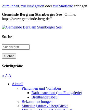
Zum Inhalt
,
zur Navigation
oder
zur Startseite
springen.
Gemeinde Berg am Starnberger See
| Online:
https://www.gemeinde-berg.de//
Suche
suchen
Schriftgröße
A
A
A
Aktuell
Planungen und Vorhaben
Rathausneubau (mit Fotogalerie)
Breitbandausbau
Bekanntmachungen
Mitteilungsblatt - "BergBlick"