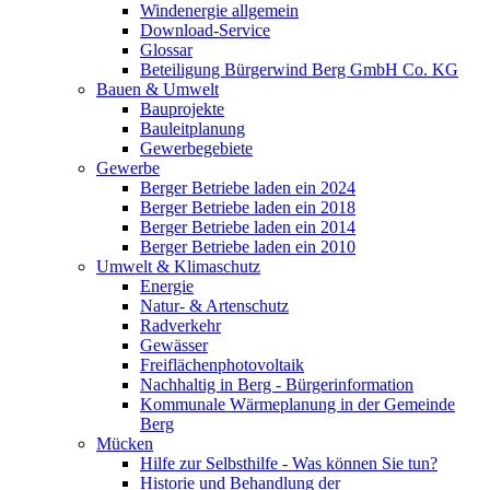
Windenergie allgemein
Download-Service
Glossar
Beteiligung Bürgerwind Berg GmbH Co. KG
Bauen & Umwelt
Bauprojekte
Bauleitplanung
Gewerbegebiete
Gewerbe
Berger Betriebe laden ein 2024
Berger Betriebe laden ein 2018
Berger Betriebe laden ein 2014
Berger Betriebe laden ein 2010
Umwelt & Klimaschutz
Energie
Natur- & Artenschutz
Radverkehr
Gewässer
Freiflächenphotovoltaik
Nachhaltig in Berg - Bürgerinformation
Kommunale Wärmeplanung in der Gemeinde
Berg
Mücken
Hilfe zur Selbsthilfe - Was können Sie tun?
Historie und Behandlung der