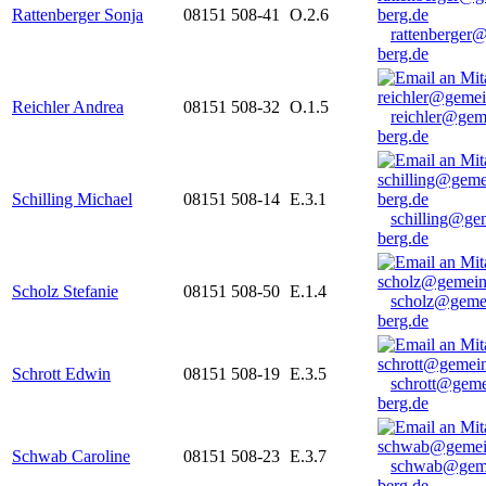
Rattenberger Sonja
08151 508-41
O.2.6
rattenberger
berg.de
Reichler Andrea
08151 508-32
O.1.5
reichler@gem
berg.de
Schilling Michael
08151 508-14
E.3.1
schilling@ge
berg.de
Scholz Stefanie
08151 508-50
E.1.4
scholz@geme
berg.de
Schrott Edwin
08151 508-19
E.3.5
schrott@geme
berg.de
Schwab Caroline
08151 508-23
E.3.7
schwab@gem
berg.de