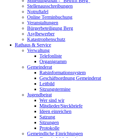
Mitteilungsblatt - "Betrifft Berg"
Stellenausschreibungen
Notruftafel
Online Terminbuchung
Veranstaltungen
Bürgerbeteiligung Berg
Asylbewerber
Katastrophenschutz
Rathaus & Service
Verwaltung
Telefonliste
Organigramm
Gemeinderat
Ratsinformationssystem
Geschäftsordnung Gemeinderat
Leitbild
Sitzungstermine
Jugendbeirat
Wer sind wir
Mitglieder/Steckbriefe
Ideen einreichen
Satzung
Sitzungen
Protokolle
Gemeindliche Einrichtungen