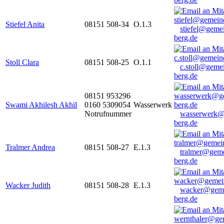
Stiefel Anita
08151 508-34
O.1.3
stiefel@geme
berg.de
Stoll Clara
08151 508-25
O.1.1
c.stoll@geme
berg.de
08151 953296
Swami Akhilesh Akhil
0160 5309054
Wasserwerk
Notrufnummer
wasserwerk@
berg.de
Tralmer Andrea
08151 508-27
E.1.3
tralmer@gem
berg.de
Wacker Judith
08151 508-28
E.1.3
wacker@geme
berg.de