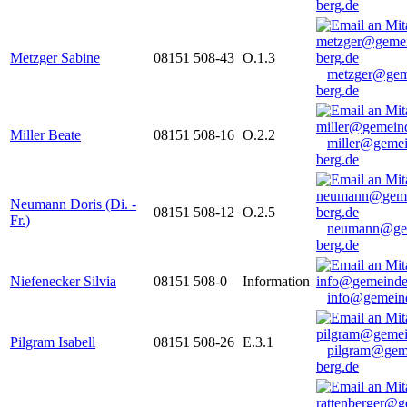
berg.de
Metzger Sabine
08151 508-43
O.1.3
metzger@gem
berg.de
Miller Beate
08151 508-16
O.2.2
miller@gemei
berg.de
Neumann Doris (Di. -
08151 508-12
O.2.5
Fr.)
neumann@ge
berg.de
Niefenecker Silvia
08151 508-0
Information
info@gemeind
Pilgram Isabell
08151 508-26
E.3.1
pilgram@gem
berg.de