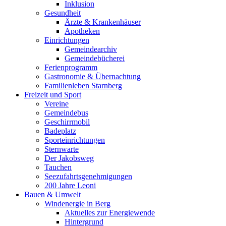
Inklusion
Gesundheit
Ärzte & Krankenhäuser
Apotheken
Einrichtungen
Gemeindearchiv
Gemeindebücherei
Ferienprogramm
Gastronomie & Übernachtung
Familienleben Starnberg
Freizeit und Sport
Vereine
Gemeindebus
Geschirrmobil
Badeplatz
Sporteinrichtungen
Sternwarte
Der Jakobsweg
Tauchen
Seezufahrtsgenehmigungen
200 Jahre Leoni
Bauen & Umwelt
Windenergie in Berg
Aktuelles zur Energiewende
Hintergrund