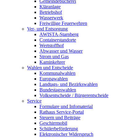
Gemeindebücherei
Kläranlage
Betriebshof
Wasserwerk
Freiwillige Feuerwehren
Ver- und Entsorgung
AWISTA-Starnberg
Containerstandorte
Wertstoffhof
Abwasser und Wasser
Strom und Gas
Kaminkehrer
Wahlen und Entscheide
Kommunalwahlen
Europawahlen
Landtags- und Bezirkswahlen
Bundestagswahlen
Volksentscheide / Bürgerentscheide
Service
Formulare und Infomaterial
Rathaus Service-Portal
Steuern und Beiträge
Geschirrmobil
Schülerbeförderung
Elektronischer Widerspruch