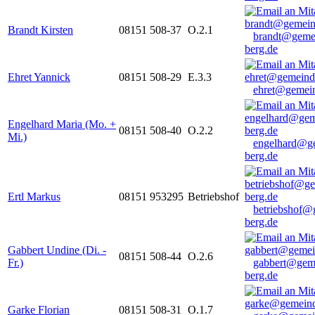
Brandt Kirsten
08151 508-37
O.2.1
brandt@geme
berg.de
Ehret Yannick
08151 508-29
E.3.3
ehret@gemein
Engelhard Maria (Mo. +
08151 508-40
O.2.2
Mi.)
engelhard@g
berg.de
Ertl Markus
08151 953295
Betriebshof
betriebshof@
berg.de
Gabbert Undine (Di. -
08151 508-44
O.2.6
Fr.)
gabbert@gem
berg.de
Garke Florian
08151 508-31
O.1.7