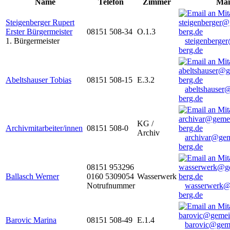
Name
Telefon
Zimmer
Mai
Steigenberger Rupert
Erster Bürgermeister
08151 508-34
O.1.3
1. Bürgermeister
steigenberge
berg.de
Abeltshauser Tobias
08151 508-15
E.3.2
abeltshauser
berg.de
KG /
Archivmitarbeiter/innen
08151 508-0
Archiv
archivar@gem
berg.de
08151 953296
Ballasch Werner
0160 5309054
Wasserwerk
Notrufnummer
wasserwerk@
berg.de
Barovic Marina
08151 508-49
E.1.4
barovic@gem