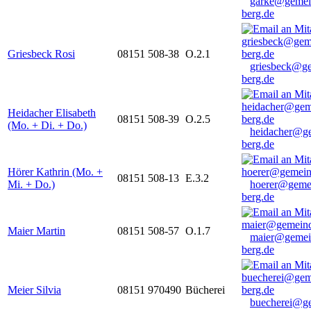
garke@gemei
berg.de
Griesbeck Rosi
08151 508-38
O.2.1
griesbeck@g
berg.de
Heidacher Elisabeth
08151 508-39
O.2.5
(Mo. + Di. + Do.)
heidacher@g
berg.de
Hörer Kathrin (Mo. +
08151 508-13
E.3.2
Mi. + Do.)
hoerer@geme
berg.de
Maier Martin
08151 508-57
O.1.7
maier@gemei
berg.de
Meier Silvia
08151 970490
Bücherei
buecherei@g