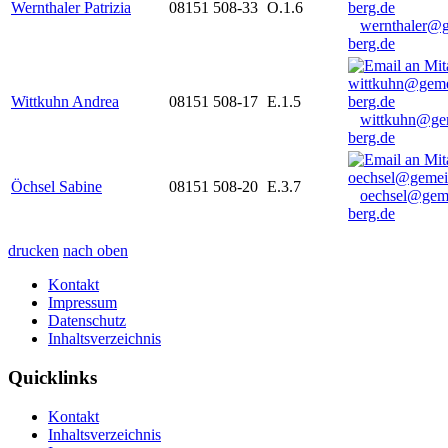
Wernthaler Patrizia
08151 508-33
O.1.6
wernthaler@
berg.de
Wittkuhn Andrea
08151 508-17
E.1.5
wittkuhn@ge
berg.de
Öchsel Sabine
08151 508-20
E.3.7
oechsel@gem
berg.de
drucken
nach oben
Kontakt
Impressum
Datenschutz
Inhaltsverzeichnis
Quicklinks
Kontakt
Inhaltsverzeichnis