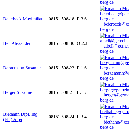
berg.de
Beierbeck Maximilian
08151 508-18
E.3.6
beierbeck@g
berg.de
Bell Alexander
08151 508-36
O.2.3
a.bell@gemei
berg.de
Bergemann Susanne
08151 508-22
E.1.6
bergemann@g
berg.de
Berger Susanne
08151 508-21
E.1.7
berger@geme
berg.de
Biethahn Dipl.-Ing.
08151 508-24
E.3.4
(FH) Anja
biethahn@ge
berg.de