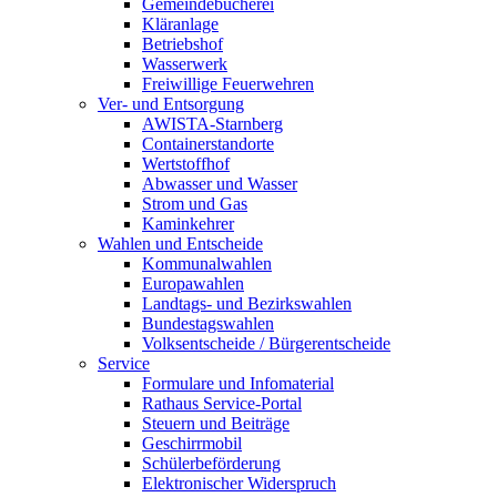
Gemeindebücherei
Kläranlage
Betriebshof
Wasserwerk
Freiwillige Feuerwehren
Ver- und Entsorgung
AWISTA-Starnberg
Containerstandorte
Wertstoffhof
Abwasser und Wasser
Strom und Gas
Kaminkehrer
Wahlen und Entscheide
Kommunalwahlen
Europawahlen
Landtags- und Bezirkswahlen
Bundestagswahlen
Volksentscheide / Bürgerentscheide
Service
Formulare und Infomaterial
Rathaus Service-Portal
Steuern und Beiträge
Geschirrmobil
Schülerbeförderung
Elektronischer Widerspruch