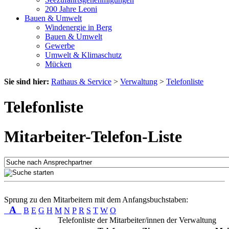
200 Jahre Leoni
Bauen & Umwelt
Windenergie in Berg
Bauen & Umwelt
Gewerbe
Umwelt & Klimaschutz
Mücken
Sie sind hier:
Rathaus & Service
>
Verwaltung
>
Telefonliste
Telefonliste
Mitarbeiter-Telefon-Liste
Sprung zu den Mitarbeitern mit dem Anfangsbuchstaben:
A
B
E
G
H
M
N
P
R
S
T
W
O
Telefonliste der Mitarbeiter/innen der Verwaltung