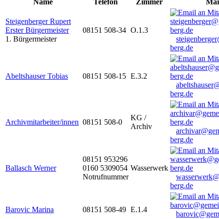
Name
Telefon
Zimmer
Mai
Steigenberger Rupert
Erster Bürgermeister
08151 508-34
O.1.3
1. Bürgermeister
steigenberge
berg.de
Abeltshauser Tobias
08151 508-15
E.3.2
abeltshauser
berg.de
KG /
Archivmitarbeiter/innen
08151 508-0
Archiv
archivar@gem
berg.de
08151 953296
Ballasch Werner
0160 5309054
Wasserwerk
Notrufnummer
wasserwerk@
berg.de
Barovic Marina
08151 508-49
E.1.4
barovic@gem