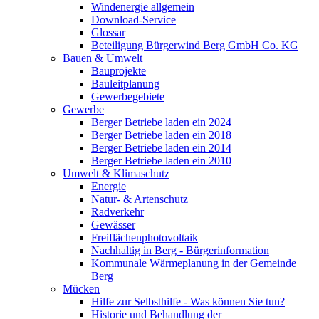
Windenergie allgemein
Download-Service
Glossar
Beteiligung Bürgerwind Berg GmbH Co. KG
Bauen & Umwelt
Bauprojekte
Bauleitplanung
Gewerbegebiete
Gewerbe
Berger Betriebe laden ein 2024
Berger Betriebe laden ein 2018
Berger Betriebe laden ein 2014
Berger Betriebe laden ein 2010
Umwelt & Klimaschutz
Energie
Natur- & Artenschutz
Radverkehr
Gewässer
Freiflächenphotovoltaik
Nachhaltig in Berg - Bürgerinformation
Kommunale Wärmeplanung in der Gemeinde
Berg
Mücken
Hilfe zur Selbsthilfe - Was können Sie tun?
Historie und Behandlung der