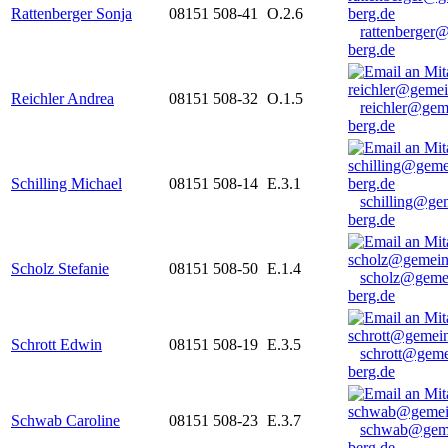
Rattenberger Sonja
08151 508-41
O.2.6
rattenberger
berg.de
Reichler Andrea
08151 508-32
O.1.5
reichler@gem
berg.de
Schilling Michael
08151 508-14
E.3.1
schilling@ge
berg.de
Scholz Stefanie
08151 508-50
E.1.4
scholz@geme
berg.de
Schrott Edwin
08151 508-19
E.3.5
schrott@geme
berg.de
Schwab Caroline
08151 508-23
E.3.7
schwab@gem
berg.de