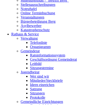
Mitteilungsblatt - "Betrifft Berg"
Stellenausschreibungen
Notruftafel
Online Terminbuchung
Veranstaltungen
Bürgerbeteiligung Berg
Asylbewerber
Katastrophenschutz
Rathaus & Service
Verwaltung
Telefonliste
Organigramm
Gemeinderat
Ratsinformationssystem
Geschäftsordnung Gemeinderat
Leitbild
Sitzungstermine
Jugendbeirat
Wer sind wir
Mitglieder/Steckbriefe
Ideen einreichen
Satzung
Sitzungen
Protokolle
Gemeindliche Einrichtungen