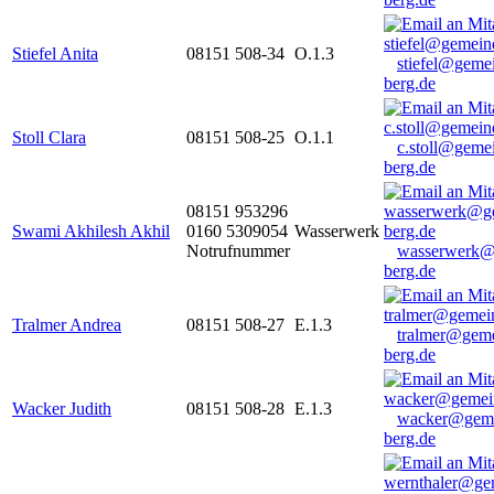
Stiefel Anita
08151 508-34
O.1.3
stiefel@geme
berg.de
Stoll Clara
08151 508-25
O.1.1
c.stoll@geme
berg.de
08151 953296
Swami Akhilesh Akhil
0160 5309054
Wasserwerk
Notrufnummer
wasserwerk@
berg.de
Tralmer Andrea
08151 508-27
E.1.3
tralmer@gem
berg.de
Wacker Judith
08151 508-28
E.1.3
wacker@geme
berg.de