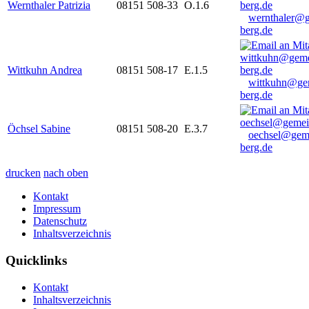
Wernthaler Patrizia
08151 508-33
O.1.6
wernthaler@
berg.de
Wittkuhn Andrea
08151 508-17
E.1.5
wittkuhn@ge
berg.de
Öchsel Sabine
08151 508-20
E.3.7
oechsel@gem
berg.de
drucken
nach oben
Kontakt
Impressum
Datenschutz
Inhaltsverzeichnis
Quicklinks
Kontakt
Inhaltsverzeichnis