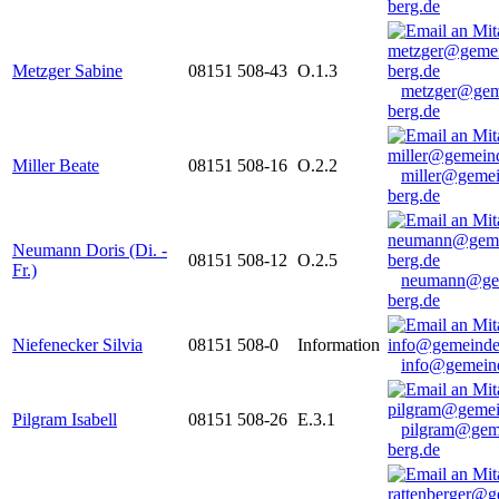
berg.de
Metzger Sabine
08151 508-43
O.1.3
metzger@gem
berg.de
Miller Beate
08151 508-16
O.2.2
miller@gemei
berg.de
Neumann Doris (Di. -
08151 508-12
O.2.5
Fr.)
neumann@ge
berg.de
Niefenecker Silvia
08151 508-0
Information
info@gemeind
Pilgram Isabell
08151 508-26
E.3.1
pilgram@gem
berg.de