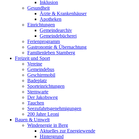
Inklusion
Gesundheit
Ärzte & Krankenhäuser
Apotheken
Einrichtungen
Gemeindearchiv
Gemeindebücherei
Ferienprogramm
Gastronomie & Übernachtung
Familienleben Starnberg
Freizeit und Sport
Vereine
Gemeindebus
Geschirrmobil
Badeplatz
Sporteinrichtungen
Sternwarte
Der Jakobsweg
Tauchen
Seezufahrtsgenehmigungen
200 Jahre Leoni
Bauen & Umwelt
Windenergie in Berg
Aktuelles zur Energiewende
Hintergrund