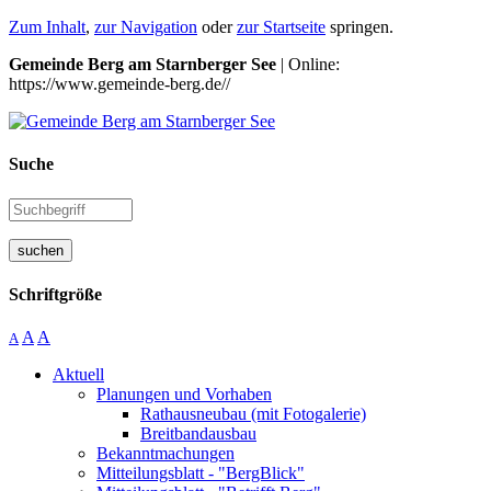
Zum Inhalt
,
zur Navigation
oder
zur Startseite
springen.
Gemeinde Berg am Starnberger See
| Online:
https://www.gemeinde-berg.de//
Suche
suchen
Schriftgröße
A
A
A
Aktuell
Planungen und Vorhaben
Rathausneubau (mit Fotogalerie)
Breitbandausbau
Bekanntmachungen
Mitteilungsblatt - "BergBlick"