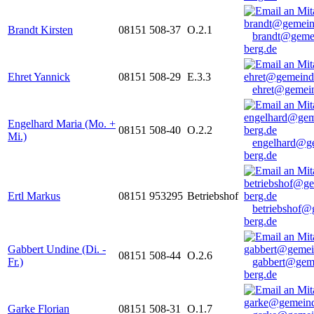
Brandt Kirsten
08151 508-37
O.2.1
brandt@geme
berg.de
Ehret Yannick
08151 508-29
E.3.3
ehret@gemein
Engelhard Maria (Mo. +
08151 508-40
O.2.2
Mi.)
engelhard@g
berg.de
Ertl Markus
08151 953295
Betriebshof
betriebshof@
berg.de
Gabbert Undine (Di. -
08151 508-44
O.2.6
Fr.)
gabbert@gem
berg.de
Garke Florian
08151 508-31
O.1.7