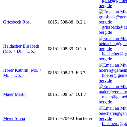
garke@gemei
berg.de
Griesbeck Rosi
08151 508-38
O.2.1
griesbeck@g
berg.de
Heidacher Elisabeth
08151 508-39
O.2.5
(Mo. + Di. + Do.)
heidacher@g
berg.de
Hörer Kathrin (Mo. +
08151 508-13
E.3.2
Mi. + Do.)
hoerer@geme
berg.de
Maier Martin
08151 508-57
O.1.7
maier@gemei
berg.de
Meier Silvia
08151 970490
Bücherei
buecherei@g