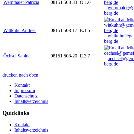
Wernthaler Patrizia
08151 508-33
O.1.6
wernthaler@
berg.de
Wittkuhn Andrea
08151 508-17
E.1.5
wittkuhn@ge
berg.de
Öchsel Sabine
08151 508-20
E.3.7
oechsel@gem
berg.de
drucken
nach oben
Kontakt
Impressum
Datenschutz
Inhaltsverzeichnis
Quicklinks
Kontakt
Inhaltsverzeichnis