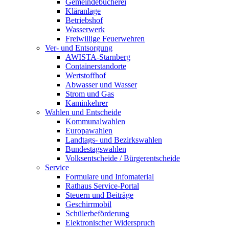
Gemeindebücherei
Kläranlage
Betriebshof
Wasserwerk
Freiwillige Feuerwehren
Ver- und Entsorgung
AWISTA-Starnberg
Containerstandorte
Wertstoffhof
Abwasser und Wasser
Strom und Gas
Kaminkehrer
Wahlen und Entscheide
Kommunalwahlen
Europawahlen
Landtags- und Bezirkswahlen
Bundestagswahlen
Volksentscheide / Bürgerentscheide
Service
Formulare und Infomaterial
Rathaus Service-Portal
Steuern und Beiträge
Geschirrmobil
Schülerbeförderung
Elektronischer Widerspruch