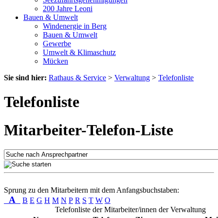
200 Jahre Leoni
Bauen & Umwelt
Windenergie in Berg
Bauen & Umwelt
Gewerbe
Umwelt & Klimaschutz
Mücken
Sie sind hier:
Rathaus & Service
>
Verwaltung
>
Telefonliste
Telefonliste
Mitarbeiter-Telefon-Liste
Sprung zu den Mitarbeitern mit dem Anfangsbuchstaben:
A
B
E
G
H
M
N
P
R
S
T
W
O
Telefonliste der Mitarbeiter/innen der Verwaltung