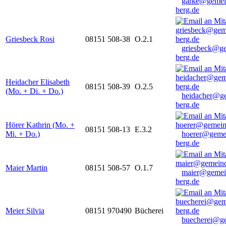
garke@gemei
berg.de
Griesbeck Rosi
08151 508-38
O.2.1
griesbeck@g
berg.de
Heidacher Elisabeth
08151 508-39
O.2.5
(Mo. + Di. + Do.)
heidacher@g
berg.de
Hörer Kathrin (Mo. +
08151 508-13
E.3.2
Mi. + Do.)
hoerer@geme
berg.de
Maier Martin
08151 508-57
O.1.7
maier@gemei
berg.de
Meier Silvia
08151 970490
Bücherei
buecherei@g