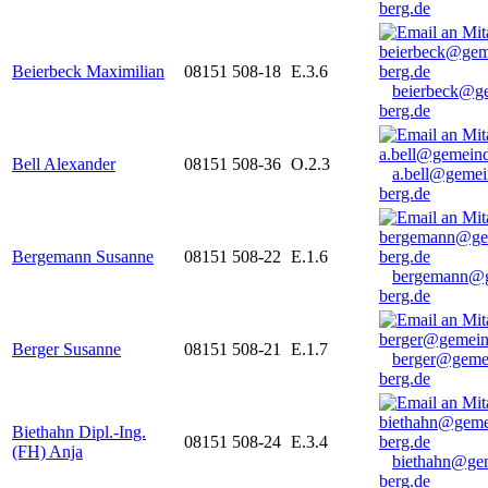
berg.de
Beierbeck Maximilian
08151 508-18
E.3.6
beierbeck@g
berg.de
Bell Alexander
08151 508-36
O.2.3
a.bell@gemei
berg.de
Bergemann Susanne
08151 508-22
E.1.6
bergemann@g
berg.de
Berger Susanne
08151 508-21
E.1.7
berger@geme
berg.de
Biethahn Dipl.-Ing.
08151 508-24
E.3.4
(FH) Anja
biethahn@ge
berg.de