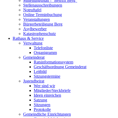
Mitteilungsblatt - "Betrifft Berg"
Stellenausschreibungen
Notruftafel
Online Terminbuchung
Veranstaltungen
Bürgerbeteiligung Berg
Asylbewerber
Katastrophenschutz
Rathaus & Service
Verwaltung
Telefonliste
Organigramm
Gemeinderat
Ratsinformationssystem
Geschäftsordnung Gemeinderat
Leitbild
Sitzungstermine
Jugendbeirat
Wer sind wir
Mitglieder/Steckbriefe
Ideen einreichen
Satzung
Sitzungen
Protokolle
Gemeindliche Einrichtungen