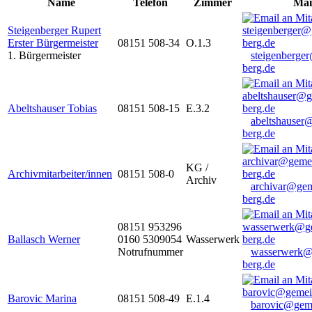
Name
Telefon
Zimmer
Mai
Steigenberger Rupert
Erster Bürgermeister
08151 508-34
O.1.3
1. Bürgermeister
steigenberge
berg.de
Abeltshauser Tobias
08151 508-15
E.3.2
abeltshauser
berg.de
KG /
Archivmitarbeiter/innen
08151 508-0
Archiv
archivar@gem
berg.de
08151 953296
Ballasch Werner
0160 5309054
Wasserwerk
Notrufnummer
wasserwerk@
berg.de
Barovic Marina
08151 508-49
E.1.4
barovic@gem