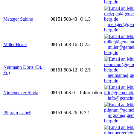
berg.de
Metzger Sabine
08151 508-43
O.1.3
metzger@gem
berg.de
Miller Beate
08151 508-16
O.2.2
miller@gemei
berg.de
Neumann Doris (Di. -
08151 508-12
O.2.5
Fr.)
neumann@ge
berg.de
Niefenecker Silvia
08151 508-0
Information
info@gemeind
Pilgram Isabell
08151 508-26
E.3.1
pilgram@gem
berg.de