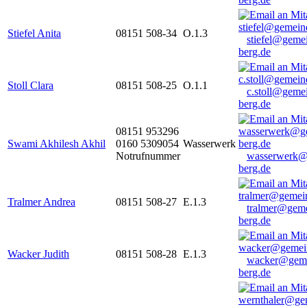
Stiefel Anita
08151 508-34
O.1.3
stiefel@geme
berg.de
Stoll Clara
08151 508-25
O.1.1
c.stoll@geme
berg.de
08151 953296
Swami Akhilesh Akhil
0160 5309054
Wasserwerk
Notrufnummer
wasserwerk@
berg.de
Tralmer Andrea
08151 508-27
E.1.3
tralmer@gem
berg.de
Wacker Judith
08151 508-28
E.1.3
wacker@geme
berg.de