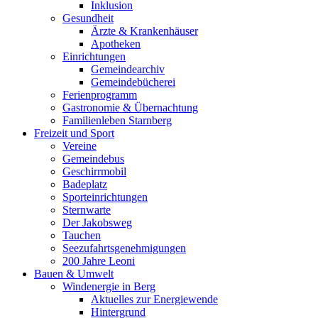
Inklusion
Gesundheit
Ärzte & Krankenhäuser
Apotheken
Einrichtungen
Gemeindearchiv
Gemeindebücherei
Ferienprogramm
Gastronomie & Übernachtung
Familienleben Starnberg
Freizeit und Sport
Vereine
Gemeindebus
Geschirrmobil
Badeplatz
Sporteinrichtungen
Sternwarte
Der Jakobsweg
Tauchen
Seezufahrtsgenehmigungen
200 Jahre Leoni
Bauen & Umwelt
Windenergie in Berg
Aktuelles zur Energiewende
Hintergrund