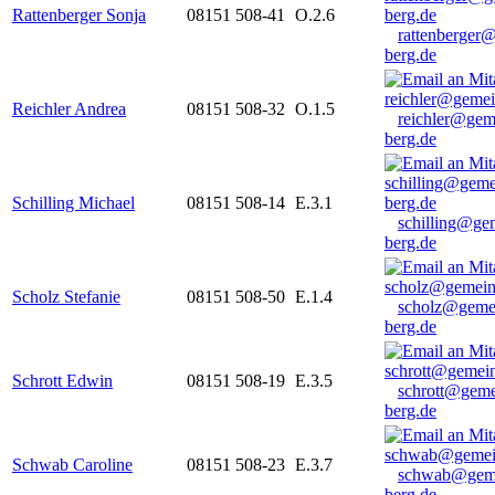
Rattenberger Sonja
08151 508-41
O.2.6
rattenberger
berg.de
Reichler Andrea
08151 508-32
O.1.5
reichler@gem
berg.de
Schilling Michael
08151 508-14
E.3.1
schilling@ge
berg.de
Scholz Stefanie
08151 508-50
E.1.4
scholz@geme
berg.de
Schrott Edwin
08151 508-19
E.3.5
schrott@geme
berg.de
Schwab Caroline
08151 508-23
E.3.7
schwab@gem
berg.de