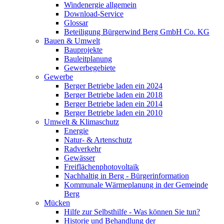
Windenergie allgemein
Download-Service
Glossar
Beteiligung Bürgerwind Berg GmbH Co. KG
Bauen & Umwelt
Bauprojekte
Bauleitplanung
Gewerbegebiete
Gewerbe
Berger Betriebe laden ein 2024
Berger Betriebe laden ein 2018
Berger Betriebe laden ein 2014
Berger Betriebe laden ein 2010
Umwelt & Klimaschutz
Energie
Natur- & Artenschutz
Radverkehr
Gewässer
Freiflächenphotovoltaik
Nachhaltig in Berg - Bürgerinformation
Kommunale Wärmeplanung in der Gemeinde
Berg
Mücken
Hilfe zur Selbsthilfe - Was können Sie tun?
Historie und Behandlung der