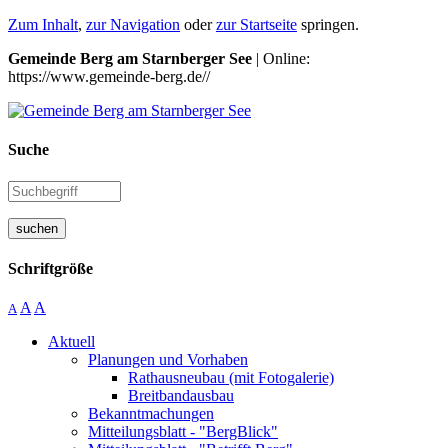
Zum Inhalt
,
zur Navigation
oder
zur Startseite
springen.
Gemeinde Berg am Starnberger See
| Online:
https://www.gemeinde-berg.de//
Suche
suchen
Schriftgröße
A
A
A
Aktuell
Planungen und Vorhaben
Rathausneubau (mit Fotogalerie)
Breitbandausbau
Bekanntmachungen
Mitteilungsblatt - "BergBlick"