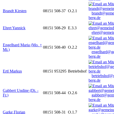
Brandt Kirsten
08151 508-37
O.2.1
brandt@geme
berg.de
Ehret Yannick
08151 508-29
E.3.3
ehret@gemein
Engelhard Maria (Mo. +
08151 508-40
O.2.2
Mi.)
engelhard@g
berg.de
Ertl Markus
08151 953295
Betriebshof
betriebshof@
berg.de
Gabbert Undine (Di. -
08151 508-44
O.2.6
Fr.)
gabbert@gem
berg.de
Garke Florian
08151 508-31
O.1.7