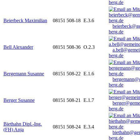
berg.de
Beierbeck Maximilian
08151 508-18
E.3.6
beierbeck@g
berg.de
Bell Alexander
08151 508-36
O.2.3
a.bell@gemei
berg.de
Bergemann Susanne
08151 508-22
E.1.6
bergemann@g
berg.de
Berger Susanne
08151 508-21
E.1.7
berger@geme
berg.de
Biethahn Dipl.-Ing.
08151 508-24
E.3.4
(FH) Anja
biethahn@ge
berg.de