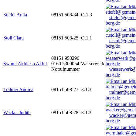
Stiefel Anita
08151 508-34
O.1.3
stiefel@geme
berg.de
Stoll Clara
08151 508-25
O.1.1
c.stoll@geme
berg.de
08151 953296
Swami Akhilesh Akhil
0160 5309054
Wasserwerk
Notrufnummer
wasserwerk@
berg.de
Tralmer Andrea
08151 508-27
E.1.3
tralmer@gem
berg.de
Wacker Judith
08151 508-28
E.1.3
wacker@geme
berg.de