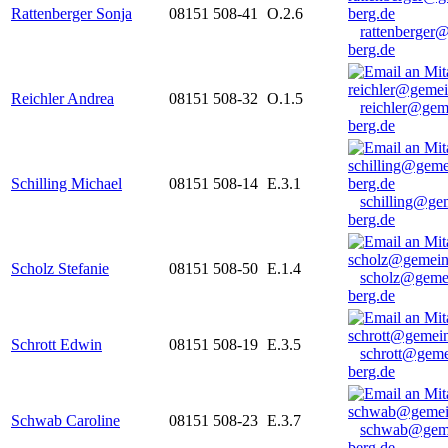
Rattenberger Sonja
08151 508-41
O.2.6
rattenberger
berg.de
Reichler Andrea
08151 508-32
O.1.5
reichler@gem
berg.de
Schilling Michael
08151 508-14
E.3.1
schilling@ge
berg.de
Scholz Stefanie
08151 508-50
E.1.4
scholz@geme
berg.de
Schrott Edwin
08151 508-19
E.3.5
schrott@geme
berg.de
Schwab Caroline
08151 508-23
E.3.7
schwab@gem
berg.de