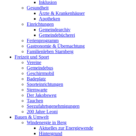
Inklusion
Gesundheit
Ärzte & Krankenhäuser
Apotheken
Einrichtungen
Gemeindearchiv
Gemeindebücherei
Ferienprogramm
Gastronomie & Übernachtung
Familienleben Starnberg
Freizeit und Sport
Vereine
Gemeindebus
Geschirrmobil
Badeplatz
Sporteinrichtungen
Sternwarte
Der Jakobsweg
Tauchen
Seezufahrtsgenehmigungen
200 Jahre Leoni
Bauen & Umwelt
Windenergie in Berg
Aktuelles zur Energiewende
Hintergrund