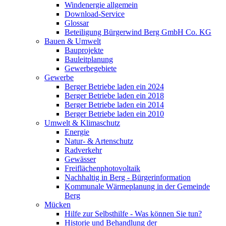
Windenergie allgemein
Download-Service
Glossar
Beteiligung Bürgerwind Berg GmbH Co. KG
Bauen & Umwelt
Bauprojekte
Bauleitplanung
Gewerbegebiete
Gewerbe
Berger Betriebe laden ein 2024
Berger Betriebe laden ein 2018
Berger Betriebe laden ein 2014
Berger Betriebe laden ein 2010
Umwelt & Klimaschutz
Energie
Natur- & Artenschutz
Radverkehr
Gewässer
Freiflächenphotovoltaik
Nachhaltig in Berg - Bürgerinformation
Kommunale Wärmeplanung in der Gemeinde
Berg
Mücken
Hilfe zur Selbsthilfe - Was können Sie tun?
Historie und Behandlung der