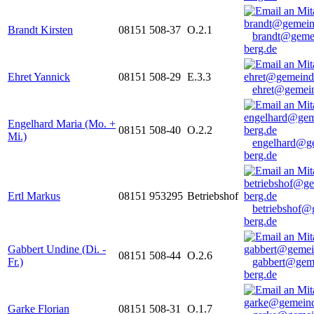
Brandt Kirsten
08151 508-37
O.2.1
brandt@geme
berg.de
Ehret Yannick
08151 508-29
E.3.3
ehret@gemein
Engelhard Maria (Mo. +
08151 508-40
O.2.2
Mi.)
engelhard@g
berg.de
Ertl Markus
08151 953295
Betriebshof
betriebshof@
berg.de
Gabbert Undine (Di. -
08151 508-44
O.2.6
Fr.)
gabbert@gem
berg.de
Garke Florian
08151 508-31
O.1.7