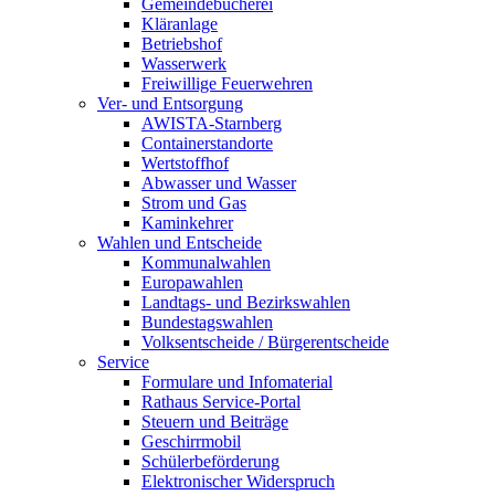
Gemeindebücherei
Kläranlage
Betriebshof
Wasserwerk
Freiwillige Feuerwehren
Ver- und Entsorgung
AWISTA-Starnberg
Containerstandorte
Wertstoffhof
Abwasser und Wasser
Strom und Gas
Kaminkehrer
Wahlen und Entscheide
Kommunalwahlen
Europawahlen
Landtags- und Bezirkswahlen
Bundestagswahlen
Volksentscheide / Bürgerentscheide
Service
Formulare und Infomaterial
Rathaus Service-Portal
Steuern und Beiträge
Geschirrmobil
Schülerbeförderung
Elektronischer Widerspruch