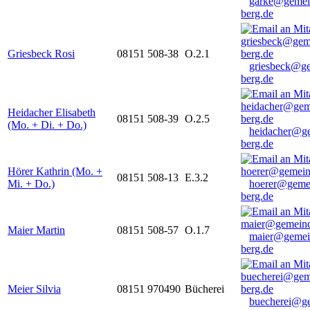
garke@gemei
berg.de
Griesbeck Rosi
08151 508-38
O.2.1
griesbeck@g
berg.de
Heidacher Elisabeth
08151 508-39
O.2.5
(Mo. + Di. + Do.)
heidacher@g
berg.de
Hörer Kathrin (Mo. +
08151 508-13
E.3.2
Mi. + Do.)
hoerer@geme
berg.de
Maier Martin
08151 508-57
O.1.7
maier@gemei
berg.de
Meier Silvia
08151 970490
Bücherei
buecherei@g