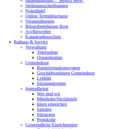
Mitteilungsblatt - "Betrifft Berg"
Stellenausschreibungen
Notruftafel
Online Terminbuchung
Veranstaltungen
Bürgerbeteiligung Berg
Asylbewerber
Katastrophenschutz
Rathaus & Service
Verwaltung
Telefonliste
Organigramm
Gemeinderat
Ratsinformationssystem
Geschäftsordnung Gemeinderat
Leitbild
Sitzungstermine
Jugendbeirat
Wer sind wir
Mitglieder/Steckbriefe
Ideen einreichen
Satzung
Sitzungen
Protokolle
Gemeindliche Einrichtungen