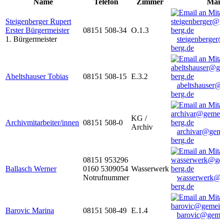
Name
Telefon
Zimmer
Mai
Steigenberger Rupert
Erster Bürgermeister
08151 508-34
O.1.3
1. Bürgermeister
steigenberge
berg.de
Abeltshauser Tobias
08151 508-15
E.3.2
abeltshauser
berg.de
KG /
Archivmitarbeiter/innen
08151 508-0
Archiv
archivar@gem
berg.de
08151 953296
Ballasch Werner
0160 5309054
Wasserwerk
Notrufnummer
wasserwerk@
berg.de
Barovic Marina
08151 508-49
E.1.4
barovic@gem