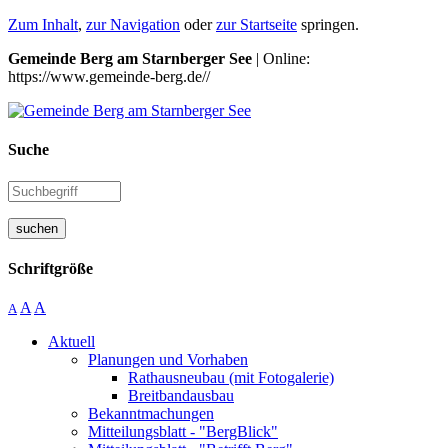
Zum Inhalt
,
zur Navigation
oder
zur Startseite
springen.
Gemeinde Berg am Starnberger See
| Online:
https://www.gemeinde-berg.de//
Suche
suchen
Schriftgröße
A
A
A
Aktuell
Planungen und Vorhaben
Rathausneubau (mit Fotogalerie)
Breitbandausbau
Bekanntmachungen
Mitteilungsblatt - "BergBlick"