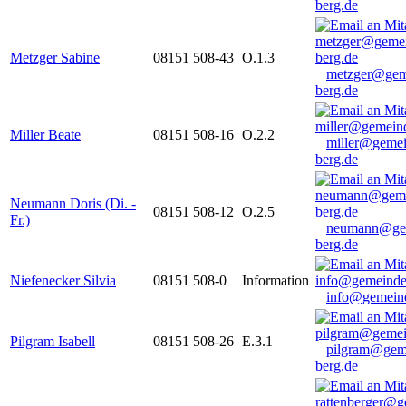
berg.de
Metzger Sabine
08151 508-43
O.1.3
metzger@gem
berg.de
Miller Beate
08151 508-16
O.2.2
miller@gemei
berg.de
Neumann Doris (Di. -
08151 508-12
O.2.5
Fr.)
neumann@ge
berg.de
Niefenecker Silvia
08151 508-0
Information
info@gemeind
Pilgram Isabell
08151 508-26
E.3.1
pilgram@gem
berg.de