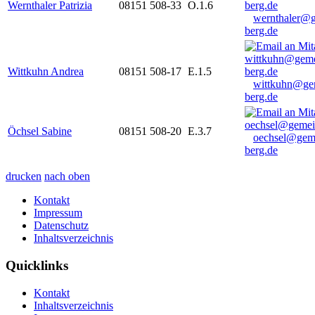
Wernthaler Patrizia
08151 508-33
O.1.6
wernthaler@
berg.de
Wittkuhn Andrea
08151 508-17
E.1.5
wittkuhn@ge
berg.de
Öchsel Sabine
08151 508-20
E.3.7
oechsel@gem
berg.de
drucken
nach oben
Kontakt
Impressum
Datenschutz
Inhaltsverzeichnis
Quicklinks
Kontakt
Inhaltsverzeichnis