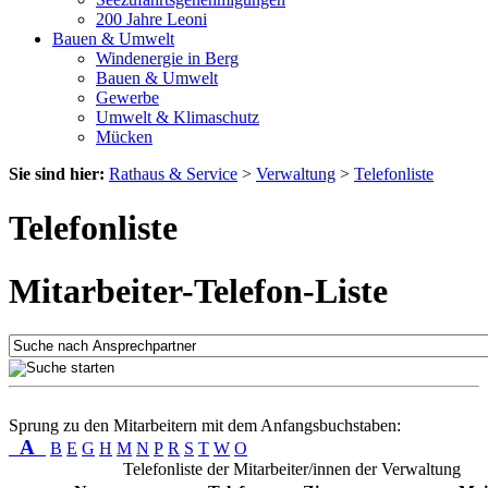
200 Jahre Leoni
Bauen & Umwelt
Windenergie in Berg
Bauen & Umwelt
Gewerbe
Umwelt & Klimaschutz
Mücken
Sie sind hier:
Rathaus & Service
>
Verwaltung
>
Telefonliste
Telefonliste
Mitarbeiter-Telefon-Liste
Sprung zu den Mitarbeitern mit dem Anfangsbuchstaben:
A
B
E
G
H
M
N
P
R
S
T
W
O
Telefonliste der Mitarbeiter/innen der Verwaltung