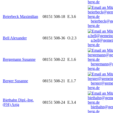
berg.de
Beierbeck Maximilian
08151 508-18
E.3.6
beierbeck@g
berg.de
Bell Alexander
08151 508-36
O.2.3
a.bell@gemei
berg.de
Bergemann Susanne
08151 508-22
E.1.6
bergemann@g
berg.de
Berger Susanne
08151 508-21
E.1.7
berger@geme
berg.de
Biethahn Dipl.-Ing.
08151 508-24
E.3.4
(FH) Anja
biethahn@ge
berg.de