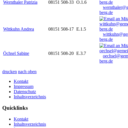
Wernthaler Patrizia
08151 508-33
O.1.6
wernthaler@
berg.de
Wittkuhn Andrea
08151 508-17
E.1.5
wittkuhn@ge
berg.de
Öchsel Sabine
08151 508-20
E.3.7
oechsel@gem
berg.de
drucken
nach oben
Kontakt
Impressum
Datenschutz
Inhaltsverzeichnis
Quicklinks
Kontakt
Inhaltsverzeichnis