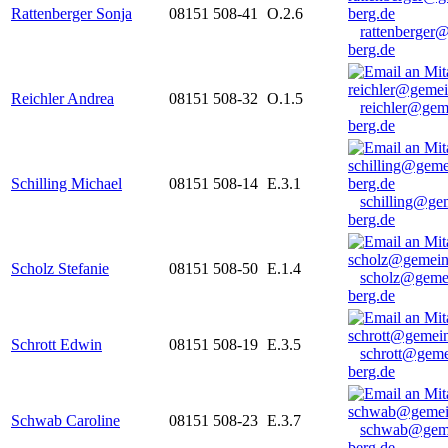
Rattenberger Sonja
08151 508-41
O.2.6
rattenberger
berg.de
Reichler Andrea
08151 508-32
O.1.5
reichler@gem
berg.de
Schilling Michael
08151 508-14
E.3.1
schilling@ge
berg.de
Scholz Stefanie
08151 508-50
E.1.4
scholz@geme
berg.de
Schrott Edwin
08151 508-19
E.3.5
schrott@geme
berg.de
Schwab Caroline
08151 508-23
E.3.7
schwab@gem
berg.de