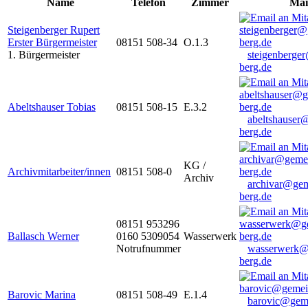
Name
Telefon
Zimmer
Mai
Steigenberger Rupert
Erster Bürgermeister
08151 508-34
O.1.3
1. Bürgermeister
steigenberge
berg.de
Abeltshauser Tobias
08151 508-15
E.3.2
abeltshauser
berg.de
KG /
Archivmitarbeiter/innen
08151 508-0
Archiv
archivar@gem
berg.de
08151 953296
Ballasch Werner
0160 5309054
Wasserwerk
Notrufnummer
wasserwerk@
berg.de
Barovic Marina
08151 508-49
E.1.4
barovic@gem