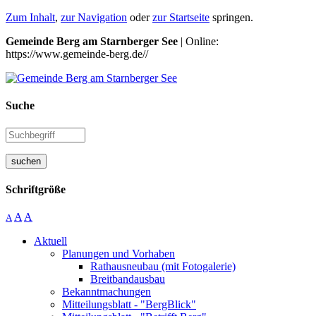
Zum Inhalt
,
zur Navigation
oder
zur Startseite
springen.
Gemeinde Berg am Starnberger See
| Online:
https://www.gemeinde-berg.de//
Suche
suchen
Schriftgröße
A
A
A
Aktuell
Planungen und Vorhaben
Rathausneubau (mit Fotogalerie)
Breitbandausbau
Bekanntmachungen
Mitteilungsblatt - "BergBlick"