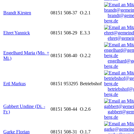
Brandt Kirsten
08151 508-37
O.2.1
brandt@geme
berg.de
Ehret Yannick
08151 508-29
E.3.3
ehret@gemein
Engelhard Maria (Mo. +
08151 508-40
O.2.2
Mi.)
engelhard@g
berg.de
Ertl Markus
08151 953295
Betriebshof
betriebshof@
berg.de
Gabbert Undine (Di. -
08151 508-44
O.2.6
Fr.)
gabbert@gem
berg.de
Garke Florian
08151 508-31
O.1.7