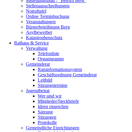
Mitteilungsblatt - "Betrifft Berg"
Stellenausschreibungen
Notruftafel
Online Terminbuchung
Veranstaltungen
Bürgerbeteiligung Berg
Asylbewerber
Katastrophenschutz
Rathaus & Service
Verwaltung
Telefonliste
Organigramm
Gemeinderat
Ratsinformationssystem
Geschäftsordnung Gemeinderat
Leitbild
Sitzungstermine
Jugendbeirat
Wer sind wir
Mitglieder/Steckbriefe
Ideen einreichen
Satzung
Sitzungen
Protokolle
Gemeindliche Einrichtungen