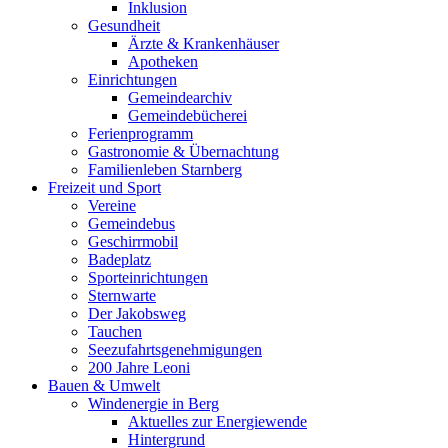
Inklusion
Gesundheit
Ärzte & Krankenhäuser
Apotheken
Einrichtungen
Gemeindearchiv
Gemeindebücherei
Ferienprogramm
Gastronomie & Übernachtung
Familienleben Starnberg
Freizeit und Sport
Vereine
Gemeindebus
Geschirrmobil
Badeplatz
Sporteinrichtungen
Sternwarte
Der Jakobsweg
Tauchen
Seezufahrtsgenehmigungen
200 Jahre Leoni
Bauen & Umwelt
Windenergie in Berg
Aktuelles zur Energiewende
Hintergrund