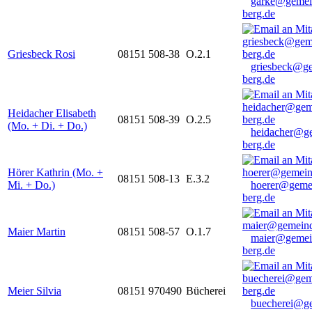
garke@gemei
berg.de
Griesbeck Rosi
08151 508-38
O.2.1
griesbeck@g
berg.de
Heidacher Elisabeth
08151 508-39
O.2.5
(Mo. + Di. + Do.)
heidacher@g
berg.de
Hörer Kathrin (Mo. +
08151 508-13
E.3.2
Mi. + Do.)
hoerer@geme
berg.de
Maier Martin
08151 508-57
O.1.7
maier@gemei
berg.de
Meier Silvia
08151 970490
Bücherei
buecherei@g