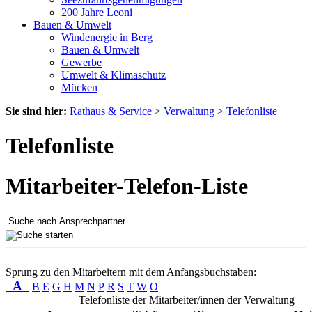
200 Jahre Leoni
Bauen & Umwelt
Windenergie in Berg
Bauen & Umwelt
Gewerbe
Umwelt & Klimaschutz
Mücken
Sie sind hier:
Rathaus & Service
>
Verwaltung
>
Telefonliste
Telefonliste
Mitarbeiter-Telefon-Liste
Sprung zu den Mitarbeitern mit dem Anfangsbuchstaben:
A
B
E
G
H
M
N
P
R
S
T
W
O
Telefonliste der Mitarbeiter/innen der Verwaltung