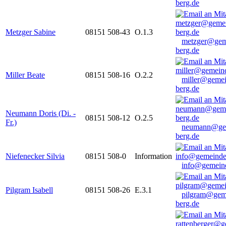
berg.de
Metzger Sabine
08151 508-43
O.1.3
metzger@gem
berg.de
Miller Beate
08151 508-16
O.2.2
miller@gemei
berg.de
Neumann Doris (Di. -
08151 508-12
O.2.5
Fr.)
neumann@ge
berg.de
Niefenecker Silvia
08151 508-0
Information
info@gemeind
Pilgram Isabell
08151 508-26
E.3.1
pilgram@gem
berg.de