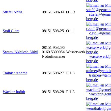
Stiefel Anita
08151 508-34
O.1.3
stiefel@geme
berg.de
Stoll Clara
08151 508-25
O.1.1
c.stoll@geme
berg.de
08151 953296
Swami Akhilesh Akhil
0160 5309054
Wasserwerk
Notrufnummer
wasserwerk@
berg.de
Tralmer Andrea
08151 508-27
E.1.3
tralmer@gem
berg.de
Wacker Judith
08151 508-28
E.1.3
wacker@geme
berg.de