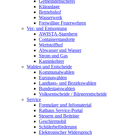
Gemeindebücherei
Kläranlage
Betriebshof
Wasserwerk
Freiwillige Feuerwehren
Ver- und Entsorgung
AWISTA-Starnberg
Containerstandorte
Wertstoffhof
Abwasser und Wasser
Strom und Gas
Kaminkehrer
Wahlen und Entscheide
Kommunalwahlen
Europawahlen
Landtags- und Bezirkswahlen
Bundestagswahlen
Volksentscheide / Bürgerentscheide
Service
Formulare und Infomaterial
Rathaus Service-Portal
Steuern und Beiträge
Geschirrmobil
Schülerbeförderung
Elektronischer Widerspruch