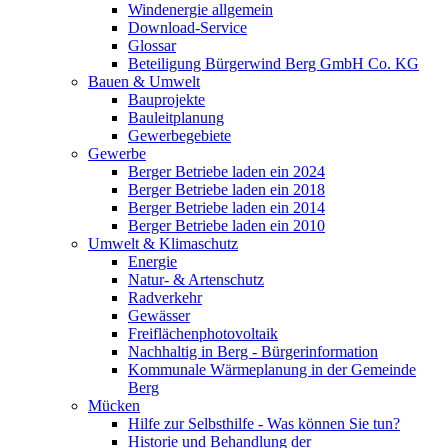
Windenergie allgemein
Download-Service
Glossar
Beteiligung Bürgerwind Berg GmbH Co. KG
Bauen & Umwelt
Bauprojekte
Bauleitplanung
Gewerbegebiete
Gewerbe
Berger Betriebe laden ein 2024
Berger Betriebe laden ein 2018
Berger Betriebe laden ein 2014
Berger Betriebe laden ein 2010
Umwelt & Klimaschutz
Energie
Natur- & Artenschutz
Radverkehr
Gewässer
Freiflächenphotovoltaik
Nachhaltig in Berg - Bürgerinformation
Kommunale Wärmeplanung in der Gemeinde
Berg
Mücken
Hilfe zur Selbsthilfe - Was können Sie tun?
Historie und Behandlung der