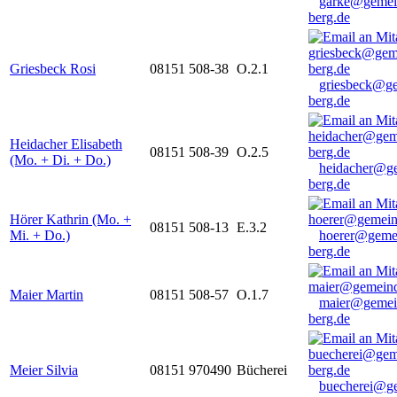
garke@gemei
berg.de
Griesbeck Rosi
08151 508-38
O.2.1
griesbeck@g
berg.de
Heidacher Elisabeth
08151 508-39
O.2.5
(Mo. + Di. + Do.)
heidacher@g
berg.de
Hörer Kathrin (Mo. +
08151 508-13
E.3.2
Mi. + Do.)
hoerer@geme
berg.de
Maier Martin
08151 508-57
O.1.7
maier@gemei
berg.de
Meier Silvia
08151 970490
Bücherei
buecherei@g