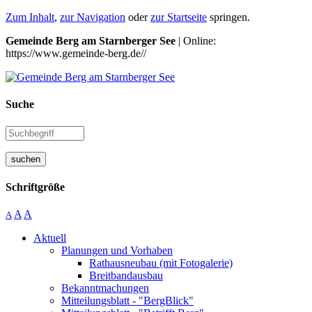
Zum Inhalt
,
zur Navigation
oder
zur Startseite
springen.
Gemeinde Berg am Starnberger See
| Online:
https://www.gemeinde-berg.de//
Suche
suchen
Schriftgröße
A
A
A
Aktuell
Planungen und Vorhaben
Rathausneubau (mit Fotogalerie)
Breitbandausbau
Bekanntmachungen
Mitteilungsblatt - "BergBlick"