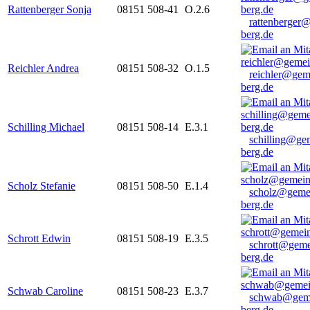
Rattenberger Sonja
08151 508-41
O.2.6
rattenberger
berg.de
Reichler Andrea
08151 508-32
O.1.5
reichler@gem
berg.de
Schilling Michael
08151 508-14
E.3.1
schilling@ge
berg.de
Scholz Stefanie
08151 508-50
E.1.4
scholz@geme
berg.de
Schrott Edwin
08151 508-19
E.3.5
schrott@geme
berg.de
Schwab Caroline
08151 508-23
E.3.7
schwab@gem
berg.de