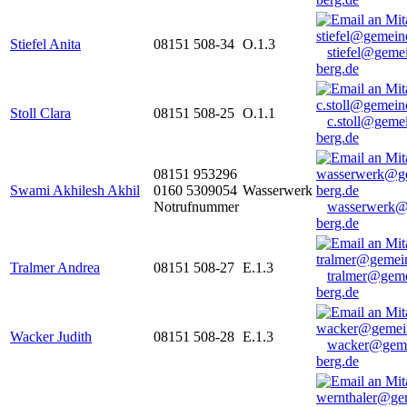
Stiefel Anita
08151 508-34
O.1.3
stiefel@geme
berg.de
Stoll Clara
08151 508-25
O.1.1
c.stoll@geme
berg.de
08151 953296
Swami Akhilesh Akhil
0160 5309054
Wasserwerk
Notrufnummer
wasserwerk@
berg.de
Tralmer Andrea
08151 508-27
E.1.3
tralmer@gem
berg.de
Wacker Judith
08151 508-28
E.1.3
wacker@geme
berg.de