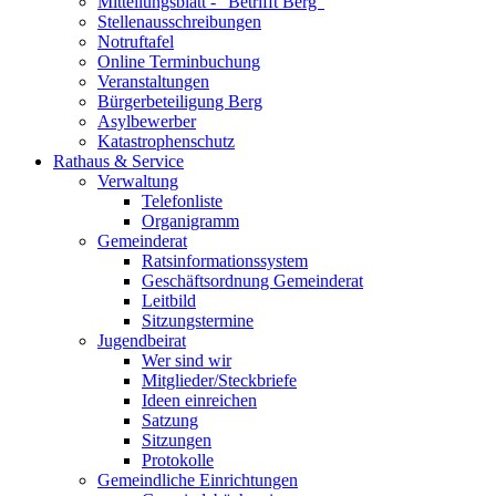
Mitteilungsblatt - "Betrifft Berg"
Stellenausschreibungen
Notruftafel
Online Terminbuchung
Veranstaltungen
Bürgerbeteiligung Berg
Asylbewerber
Katastrophenschutz
Rathaus & Service
Verwaltung
Telefonliste
Organigramm
Gemeinderat
Ratsinformationssystem
Geschäftsordnung Gemeinderat
Leitbild
Sitzungstermine
Jugendbeirat
Wer sind wir
Mitglieder/Steckbriefe
Ideen einreichen
Satzung
Sitzungen
Protokolle
Gemeindliche Einrichtungen