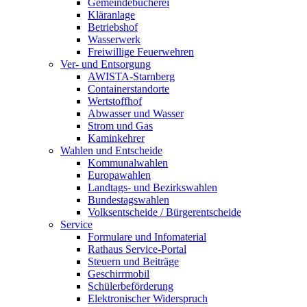
Gemeindebücherei
Kläranlage
Betriebshof
Wasserwerk
Freiwillige Feuerwehren
Ver- und Entsorgung
AWISTA-Starnberg
Containerstandorte
Wertstoffhof
Abwasser und Wasser
Strom und Gas
Kaminkehrer
Wahlen und Entscheide
Kommunalwahlen
Europawahlen
Landtags- und Bezirkswahlen
Bundestagswahlen
Volksentscheide / Bürgerentscheide
Service
Formulare und Infomaterial
Rathaus Service-Portal
Steuern und Beiträge
Geschirrmobil
Schülerbeförderung
Elektronischer Widerspruch