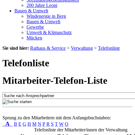
200 Jahre Leoni
Bauen & Umwelt
Windenergie in Berg
Bauen & Umwelt
Gewerbe
Umwelt & Klimaschutz
Mücken
Sie sind hier:
Rathaus & Service
>
Verwaltung
>
Telefonliste
Telefonliste
Mitarbeiter-Telefon-Liste
Sprung zu den Mitarbeitern mit dem Anfangsbuchstaben:
A
B
E
G
H
M
N
P
R
S
T
W
O
Telefonliste der Mitarbeiter/innen der Verwaltung