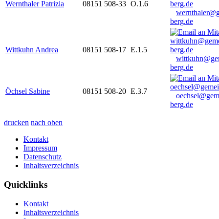
Wernthaler Patrizia
08151 508-33
O.1.6
wernthaler@
berg.de
Wittkuhn Andrea
08151 508-17
E.1.5
wittkuhn@ge
berg.de
Öchsel Sabine
08151 508-20
E.3.7
oechsel@gem
berg.de
drucken
nach oben
Kontakt
Impressum
Datenschutz
Inhaltsverzeichnis
Quicklinks
Kontakt
Inhaltsverzeichnis