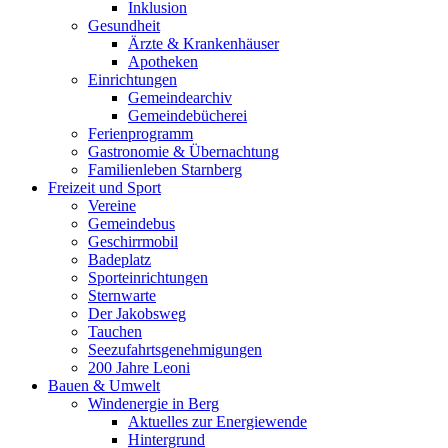
Inklusion
Gesundheit
Ärzte & Krankenhäuser
Apotheken
Einrichtungen
Gemeindearchiv
Gemeindebücherei
Ferienprogramm
Gastronomie & Übernachtung
Familienleben Starnberg
Freizeit und Sport
Vereine
Gemeindebus
Geschirrmobil
Badeplatz
Sporteinrichtungen
Sternwarte
Der Jakobsweg
Tauchen
Seezufahrtsgenehmigungen
200 Jahre Leoni
Bauen & Umwelt
Windenergie in Berg
Aktuelles zur Energiewende
Hintergrund