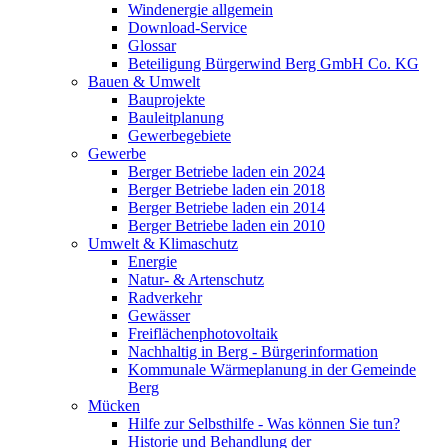
Windenergie allgemein
Download-Service
Glossar
Beteiligung Bürgerwind Berg GmbH Co. KG
Bauen & Umwelt
Bauprojekte
Bauleitplanung
Gewerbegebiete
Gewerbe
Berger Betriebe laden ein 2024
Berger Betriebe laden ein 2018
Berger Betriebe laden ein 2014
Berger Betriebe laden ein 2010
Umwelt & Klimaschutz
Energie
Natur- & Artenschutz
Radverkehr
Gewässer
Freiflächenphotovoltaik
Nachhaltig in Berg - Bürgerinformation
Kommunale Wärmeplanung in der Gemeinde
Berg
Mücken
Hilfe zur Selbsthilfe - Was können Sie tun?
Historie und Behandlung der