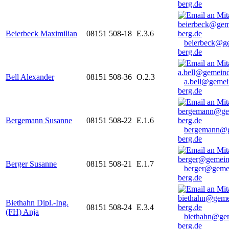
berg.de
Beierbeck Maximilian
08151 508-18
E.3.6
beierbeck@g
berg.de
Bell Alexander
08151 508-36
O.2.3
a.bell@gemei
berg.de
Bergemann Susanne
08151 508-22
E.1.6
bergemann@g
berg.de
Berger Susanne
08151 508-21
E.1.7
berger@geme
berg.de
Biethahn Dipl.-Ing.
08151 508-24
E.3.4
(FH) Anja
biethahn@ge
berg.de