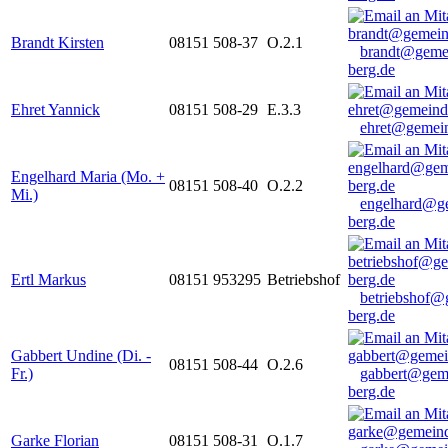
Brandt Kirsten
08151 508-37
O.2.1
brandt@geme
berg.de
Ehret Yannick
08151 508-29
E.3.3
ehret@gemein
Engelhard Maria (Mo. +
08151 508-40
O.2.2
Mi.)
engelhard@g
berg.de
Ertl Markus
08151 953295
Betriebshof
betriebshof@
berg.de
Gabbert Undine (Di. -
08151 508-44
O.2.6
Fr.)
gabbert@gem
berg.de
Garke Florian
08151 508-31
O.1.7