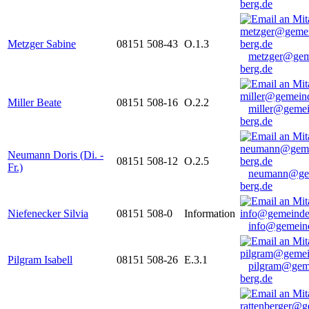
berg.de
Metzger Sabine
08151 508-43
O.1.3
metzger@gem
berg.de
Miller Beate
08151 508-16
O.2.2
miller@gemei
berg.de
Neumann Doris (Di. -
08151 508-12
O.2.5
Fr.)
neumann@ge
berg.de
Niefenecker Silvia
08151 508-0
Information
info@gemeind
Pilgram Isabell
08151 508-26
E.3.1
pilgram@gem
berg.de