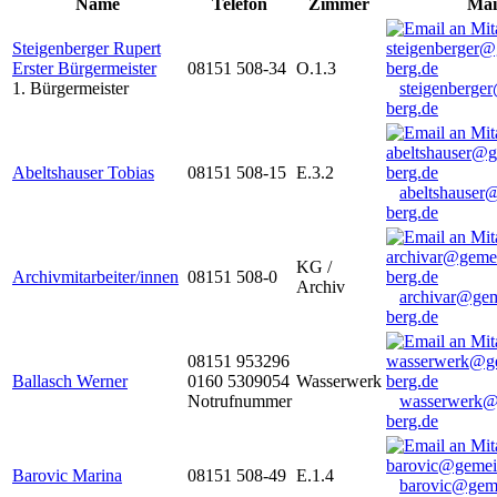
Name
Telefon
Zimmer
Mai
Steigenberger Rupert
Erster Bürgermeister
08151 508-34
O.1.3
1. Bürgermeister
steigenberge
berg.de
Abeltshauser Tobias
08151 508-15
E.3.2
abeltshauser
berg.de
KG /
Archivmitarbeiter/innen
08151 508-0
Archiv
archivar@gem
berg.de
08151 953296
Ballasch Werner
0160 5309054
Wasserwerk
Notrufnummer
wasserwerk@
berg.de
Barovic Marina
08151 508-49
E.1.4
barovic@gem