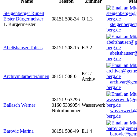
Name
Telefon
Zimmer
Mai
Steigenberger Rupert
Erster Bürgermeister
08151 508-34
O.1.3
1. Bürgermeister
steigenberge
berg.de
Abeltshauser Tobias
08151 508-15
E.3.2
abeltshauser
berg.de
KG /
Archivmitarbeiter/innen
08151 508-0
Archiv
archivar@gem
berg.de
08151 953296
Ballasch Werner
0160 5309054
Wasserwerk
Notrufnummer
wasserwerk@
berg.de
Barovic Marina
08151 508-49
E.1.4
barovic@gem