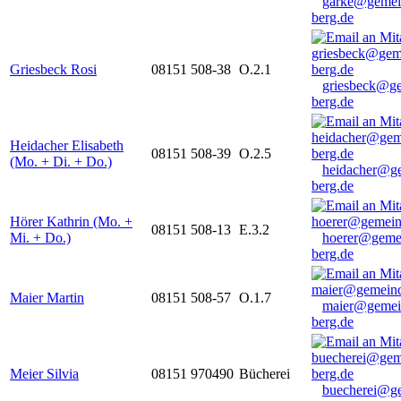
garke@gemei
berg.de
Griesbeck Rosi
08151 508-38
O.2.1
griesbeck@g
berg.de
Heidacher Elisabeth
08151 508-39
O.2.5
(Mo. + Di. + Do.)
heidacher@g
berg.de
Hörer Kathrin (Mo. +
08151 508-13
E.3.2
Mi. + Do.)
hoerer@geme
berg.de
Maier Martin
08151 508-57
O.1.7
maier@gemei
berg.de
Meier Silvia
08151 970490
Bücherei
buecherei@g