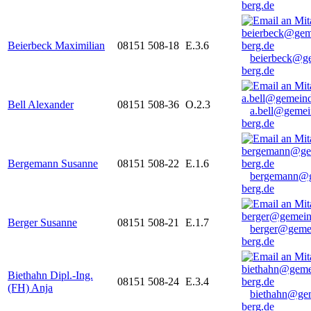
berg.de
Beierbeck Maximilian
08151 508-18
E.3.6
beierbeck@g
berg.de
Bell Alexander
08151 508-36
O.2.3
a.bell@gemei
berg.de
Bergemann Susanne
08151 508-22
E.1.6
bergemann@g
berg.de
Berger Susanne
08151 508-21
E.1.7
berger@geme
berg.de
Biethahn Dipl.-Ing.
08151 508-24
E.3.4
(FH) Anja
biethahn@ge
berg.de