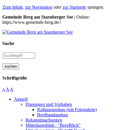
Zum Inhalt
,
zur Navigation
oder
zur Startseite
springen.
Gemeinde Berg am Starnberger See
| Online:
https://www.gemeinde-berg.de//
Suche
suchen
Schriftgröße
A
A
A
Aktuell
Planungen und Vorhaben
Rathausneubau (mit Fotogalerie)
Breitbandausbau
Bekanntmachungen
Mitteilungsblatt - "BergBlick"