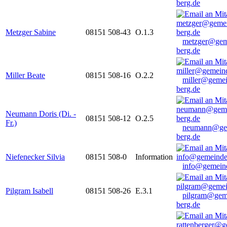
berg.de
Metzger Sabine
08151 508-43
O.1.3
metzger@gem
berg.de
Miller Beate
08151 508-16
O.2.2
miller@gemei
berg.de
Neumann Doris (Di. -
08151 508-12
O.2.5
Fr.)
neumann@ge
berg.de
Niefenecker Silvia
08151 508-0
Information
info@gemeind
Pilgram Isabell
08151 508-26
E.3.1
pilgram@gem
berg.de