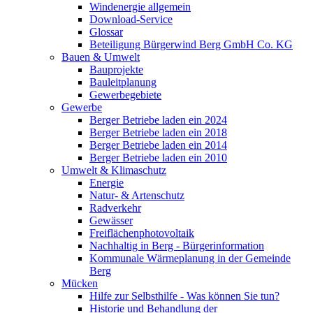
Windenergie allgemein
Download-Service
Glossar
Beteiligung Bürgerwind Berg GmbH Co. KG
Bauen & Umwelt
Bauprojekte
Bauleitplanung
Gewerbegebiete
Gewerbe
Berger Betriebe laden ein 2024
Berger Betriebe laden ein 2018
Berger Betriebe laden ein 2014
Berger Betriebe laden ein 2010
Umwelt & Klimaschutz
Energie
Natur- & Artenschutz
Radverkehr
Gewässer
Freiflächenphotovoltaik
Nachhaltig in Berg - Bürgerinformation
Kommunale Wärmeplanung in der Gemeinde
Berg
Mücken
Hilfe zur Selbsthilfe - Was können Sie tun?
Historie und Behandlung der