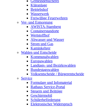
Gemeindebücherei
Kläranlage
Betriebshof
Wasserwerk
Freiwillige Feuerwehren
Ver- und Entsorgung
AWISTA-Starnberg
Containerstandorte
Wertstoffhof
Abwasser und Wasser
Strom und Gas
Kaminkehrer
Wahlen und Entscheide
Kommunalwahlen
Europawahlen
Landtags- und Bezirkswahlen
Bundestagswahlen
Volksentscheide / Bürgerentscheide
Service
Formulare und Infomaterial
Rathaus Service-Portal
Steuern und Beiträge
Geschirrmobil
Schülerbeförderung
Elektronischer Widerspruch