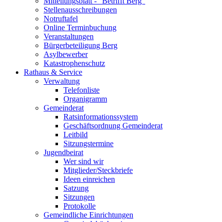
Mitteilungsblatt - "Betrifft Berg"
Stellenausschreibungen
Notruftafel
Online Terminbuchung
Veranstaltungen
Bürgerbeteiligung Berg
Asylbewerber
Katastrophenschutz
Rathaus & Service
Verwaltung
Telefonliste
Organigramm
Gemeinderat
Ratsinformationssystem
Geschäftsordnung Gemeinderat
Leitbild
Sitzungstermine
Jugendbeirat
Wer sind wir
Mitglieder/Steckbriefe
Ideen einreichen
Satzung
Sitzungen
Protokolle
Gemeindliche Einrichtungen