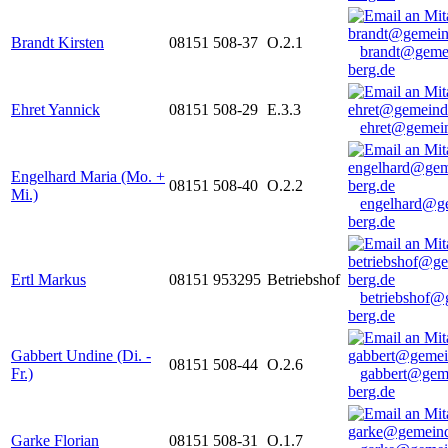
Brandt Kirsten
08151 508-37
O.2.1
brandt@geme
berg.de
Ehret Yannick
08151 508-29
E.3.3
ehret@gemein
Engelhard Maria (Mo. +
08151 508-40
O.2.2
Mi.)
engelhard@g
berg.de
Ertl Markus
08151 953295
Betriebshof
betriebshof@
berg.de
Gabbert Undine (Di. -
08151 508-44
O.2.6
Fr.)
gabbert@gem
berg.de
Garke Florian
08151 508-31
O.1.7