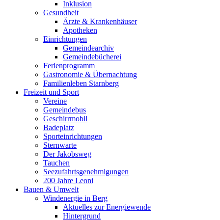
Inklusion
Gesundheit
Ärzte & Krankenhäuser
Apotheken
Einrichtungen
Gemeindearchiv
Gemeindebücherei
Ferienprogramm
Gastronomie & Übernachtung
Familienleben Starnberg
Freizeit und Sport
Vereine
Gemeindebus
Geschirrmobil
Badeplatz
Sporteinrichtungen
Sternwarte
Der Jakobsweg
Tauchen
Seezufahrtsgenehmigungen
200 Jahre Leoni
Bauen & Umwelt
Windenergie in Berg
Aktuelles zur Energiewende
Hintergrund