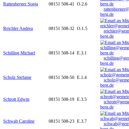
Rattenberger Sonja
08151 508-41
O.2.6
rattenberger
berg.de
Reichler Andrea
08151 508-32
O.1.5
reichler@gem
berg.de
Schilling Michael
08151 508-14
E.3.1
schilling@ge
berg.de
Scholz Stefanie
08151 508-50
E.1.4
scholz@geme
berg.de
Schrott Edwin
08151 508-19
E.3.5
schrott@geme
berg.de
Schwab Caroline
08151 508-23
E.3.7
schwab@gem
berg.de