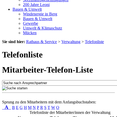
200 Jahre Leoni
Bauen & Umwelt
Windenergie in Berg
Bauen & Umwelt
Gewerbe
Umwelt & Klimaschutz
Mücken
Sie sind hier:
Rathaus & Service
>
Verwaltung
>
Telefonliste
Telefonliste
Mitarbeiter-Telefon-Liste
Sprung zu den Mitarbeitern mit dem Anfangsbuchstaben:
A
B
E
G
H
M
N
P
R
S
T
W
O
Telefonliste der Mitarbeiter/innen der Verwaltung