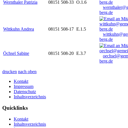
Wernthaler Patrizia
08151 508-33
O.1.6
wernthaler@
berg.de
Wittkuhn Andrea
08151 508-17
E.1.5
wittkuhn@ge
berg.de
Öchsel Sabine
08151 508-20
E.3.7
oechsel@gem
berg.de
drucken
nach oben
Kontakt
Impressum
Datenschutz
Inhaltsverzeichnis
Quicklinks
Kontakt
Inhaltsverzeichnis