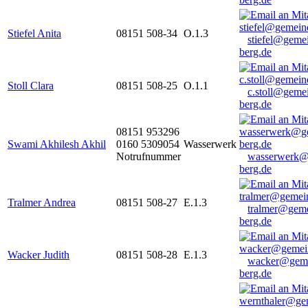
Stiefel Anita
08151 508-34
O.1.3
stiefel@geme
berg.de
Stoll Clara
08151 508-25
O.1.1
c.stoll@geme
berg.de
08151 953296
Swami Akhilesh Akhil
0160 5309054
Wasserwerk
Notrufnummer
wasserwerk@
berg.de
Tralmer Andrea
08151 508-27
E.1.3
tralmer@gem
berg.de
Wacker Judith
08151 508-28
E.1.3
wacker@geme
berg.de