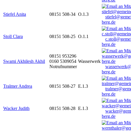
Stiefel Anita
08151 508-34
O.1.3
stiefel@geme
berg.de
Stoll Clara
08151 508-25
O.1.1
c.stoll@geme
berg.de
08151 953296
Swami Akhilesh Akhil
0160 5309054
Wasserwerk
Notrufnummer
wasserwerk@
berg.de
Tralmer Andrea
08151 508-27
E.1.3
tralmer@gem
berg.de
Wacker Judith
08151 508-28
E.1.3
wacker@geme
berg.de