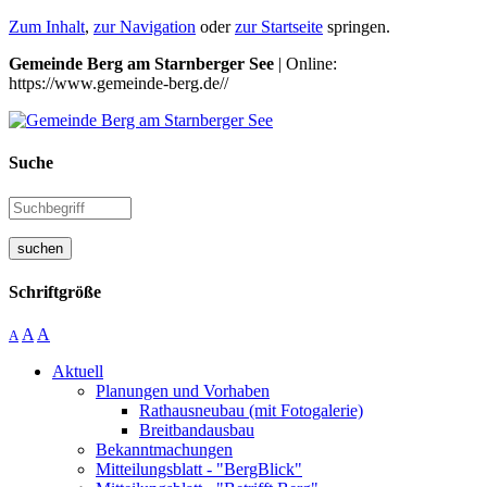
Zum Inhalt
,
zur Navigation
oder
zur Startseite
springen.
Gemeinde Berg am Starnberger See
| Online:
https://www.gemeinde-berg.de//
Suche
suchen
Schriftgröße
A
A
A
Aktuell
Planungen und Vorhaben
Rathausneubau (mit Fotogalerie)
Breitbandausbau
Bekanntmachungen
Mitteilungsblatt - "BergBlick"