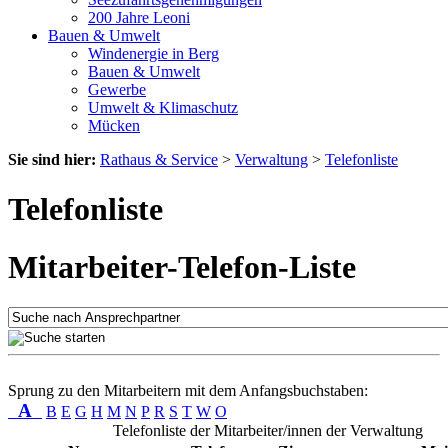
200 Jahre Leoni
Bauen & Umwelt
Windenergie in Berg
Bauen & Umwelt
Gewerbe
Umwelt & Klimaschutz
Mücken
Sie sind hier:
Rathaus & Service
>
Verwaltung
>
Telefonliste
Telefonliste
Mitarbeiter-Telefon-Liste
Sprung zu den Mitarbeitern mit dem Anfangsbuchstaben:
A
B
E
G
H
M
N
P
R
S
T
W
O
Telefonliste der Mitarbeiter/innen der Verwaltung