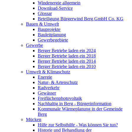
Windenergie allgemein
Download-Service
Glossar
Beteiligung Bürgerwind Berg GmbH Co. KG
Bauen & Umwelt
Bauprojekte
Bauleitplanung
Gewerbegebiete
Gewerbe
Berger Betriebe laden ein 2024
Berger Betriebe laden ein 2018
Berger Betriebe laden ein 2014
Berger Betriebe laden ein 2010
Umwelt & Klimaschutz
Energie
Natur- & Artenschutz
Radverkehr
Gewässer
Freiflächenphotovoltaik
Nachhaltig in Berg - Bürgerinformation
Kommunale Wärmeplanung in der Gemeinde
Berg
Mücken
Hilfe zur Selbsthilfe - Was können Sie tun?
Historie und Behandlung der