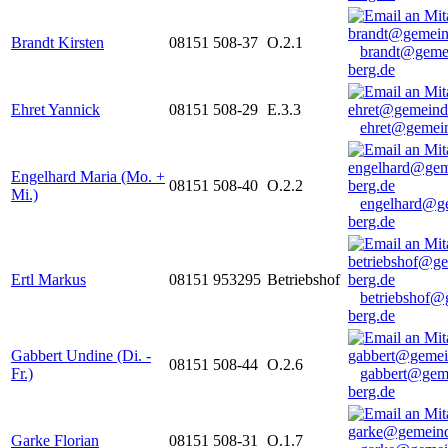
Brandt Kirsten
08151 508-37
O.2.1
brandt@geme
berg.de
Ehret Yannick
08151 508-29
E.3.3
ehret@gemein
Engelhard Maria (Mo. +
08151 508-40
O.2.2
Mi.)
engelhard@g
berg.de
Ertl Markus
08151 953295
Betriebshof
betriebshof@
berg.de
Gabbert Undine (Di. -
08151 508-44
O.2.6
Fr.)
gabbert@gem
berg.de
Garke Florian
08151 508-31
O.1.7