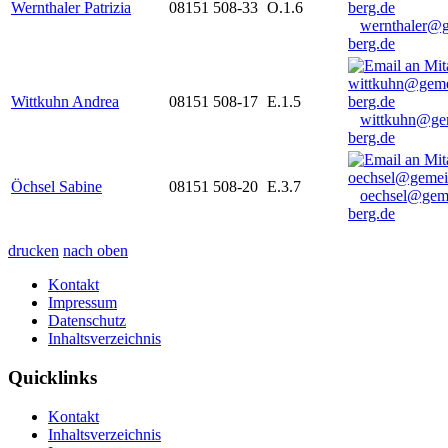
Wernthaler Patrizia
08151 508-33
O.1.6
wernthaler@
berg.de
Wittkuhn Andrea
08151 508-17
E.1.5
wittkuhn@ge
berg.de
Öchsel Sabine
08151 508-20
E.3.7
oechsel@gem
berg.de
drucken
nach oben
Kontakt
Impressum
Datenschutz
Inhaltsverzeichnis
Quicklinks
Kontakt
Inhaltsverzeichnis