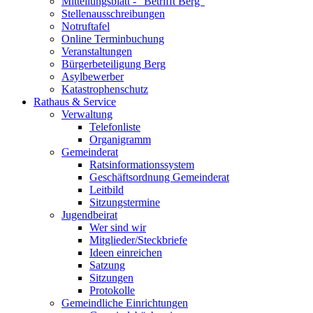
Mitteilungsblatt - "Betrifft Berg"
Stellenausschreibungen
Notruftafel
Online Terminbuchung
Veranstaltungen
Bürgerbeteiligung Berg
Asylbewerber
Katastrophenschutz
Rathaus & Service
Verwaltung
Telefonliste
Organigramm
Gemeinderat
Ratsinformationssystem
Geschäftsordnung Gemeinderat
Leitbild
Sitzungstermine
Jugendbeirat
Wer sind wir
Mitglieder/Steckbriefe
Ideen einreichen
Satzung
Sitzungen
Protokolle
Gemeindliche Einrichtungen