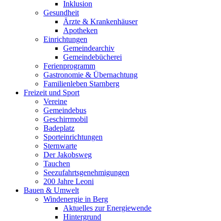
Inklusion
Gesundheit
Ärzte & Krankenhäuser
Apotheken
Einrichtungen
Gemeindearchiv
Gemeindebücherei
Ferienprogramm
Gastronomie & Übernachtung
Familienleben Starnberg
Freizeit und Sport
Vereine
Gemeindebus
Geschirrmobil
Badeplatz
Sporteinrichtungen
Sternwarte
Der Jakobsweg
Tauchen
Seezufahrtsgenehmigungen
200 Jahre Leoni
Bauen & Umwelt
Windenergie in Berg
Aktuelles zur Energiewende
Hintergrund