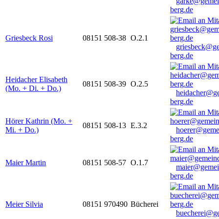
garke@gemei
berg.de
Griesbeck Rosi
08151 508-38
O.2.1
griesbeck@g
berg.de
Heidacher Elisabeth
08151 508-39
O.2.5
(Mo. + Di. + Do.)
heidacher@g
berg.de
Hörer Kathrin (Mo. +
08151 508-13
E.3.2
Mi. + Do.)
hoerer@geme
berg.de
Maier Martin
08151 508-57
O.1.7
maier@gemei
berg.de
Meier Silvia
08151 970490
Bücherei
buecherei@g