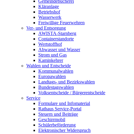
Gemeindebücherei
Kläranlage
Betriebshof
Wasserwerk
Freiwillige Feuerwehren
Ver- und Entsorgung
AWISTA-Starnberg
Containerstandorte
Wertstoffhof
Abwasser und Wasser
Strom und Gas
Kaminkehrer
Wahlen und Entscheide
Kommunalwahlen
Europawahlen
Landtags- und Bezirkswahlen
Bundestagswahlen
Volksentscheide / Bürgerentscheide
Service
Formulare und Infomaterial
Rathaus Service-Portal
Steuern und Beiträge
Geschirrmobil
Schülerbeförderung
Elektronischer Widerspruch