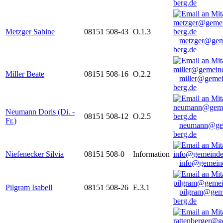
berg.de
Metzger Sabine
08151 508-43
O.1.3
metzger@gem
berg.de
Miller Beate
08151 508-16
O.2.2
miller@gemei
berg.de
Neumann Doris (Di. -
08151 508-12
O.2.5
Fr.)
neumann@ge
berg.de
Niefenecker Silvia
08151 508-0
Information
info@gemeind
Pilgram Isabell
08151 508-26
E.3.1
pilgram@gem
berg.de