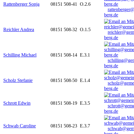
Rattenberger Sonja
08151 508-41
O.2.6
rattenberger
berg.de
Reichler Andrea
08151 508-32
O.1.5
reichler@gem
berg.de
Schilling Michael
08151 508-14
E.3.1
schilling@ge
berg.de
Scholz Stefanie
08151 508-50
E.1.4
scholz@geme
berg.de
Schrott Edwin
08151 508-19
E.3.5
schrott@geme
berg.de
Schwab Caroline
08151 508-23
E.3.7
schwab@gem
berg.de