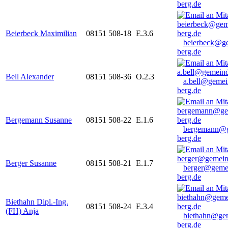
berg.de
Beierbeck Maximilian
08151 508-18
E.3.6
beierbeck@g
berg.de
Bell Alexander
08151 508-36
O.2.3
a.bell@gemei
berg.de
Bergemann Susanne
08151 508-22
E.1.6
bergemann@g
berg.de
Berger Susanne
08151 508-21
E.1.7
berger@geme
berg.de
Biethahn Dipl.-Ing.
08151 508-24
E.3.4
(FH) Anja
biethahn@ge
berg.de