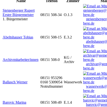
Name
Telefon
Zimmer
Mai
Steigenberger Rupert
Erster Bürgermeister
08151 508-34
O.1.3
1. Bürgermeister
steigenberge
berg.de
Abeltshauser Tobias
08151 508-15
E.3.2
abeltshauser
berg.de
KG /
Archivmitarbeiter/innen
08151 508-0
Archiv
archivar@gem
berg.de
08151 953296
Ballasch Werner
0160 5309054
Wasserwerk
Notrufnummer
wasserwerk@
berg.de
Barovic Marina
08151 508-49
E.1.4
barovic@gem