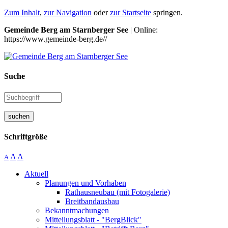
Zum Inhalt
,
zur Navigation
oder
zur Startseite
springen.
Gemeinde Berg am Starnberger See
| Online:
https://www.gemeinde-berg.de//
Suche
suchen
Schriftgröße
A
A
A
Aktuell
Planungen und Vorhaben
Rathausneubau (mit Fotogalerie)
Breitbandausbau
Bekanntmachungen
Mitteilungsblatt - "BergBlick"