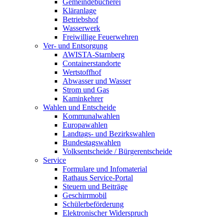
Gemeindebücherei
Kläranlage
Betriebshof
Wasserwerk
Freiwillige Feuerwehren
Ver- und Entsorgung
AWISTA-Starnberg
Containerstandorte
Wertstoffhof
Abwasser und Wasser
Strom und Gas
Kaminkehrer
Wahlen und Entscheide
Kommunalwahlen
Europawahlen
Landtags- und Bezirkswahlen
Bundestagswahlen
Volksentscheide / Bürgerentscheide
Service
Formulare und Infomaterial
Rathaus Service-Portal
Steuern und Beiträge
Geschirrmobil
Schülerbeförderung
Elektronischer Widerspruch