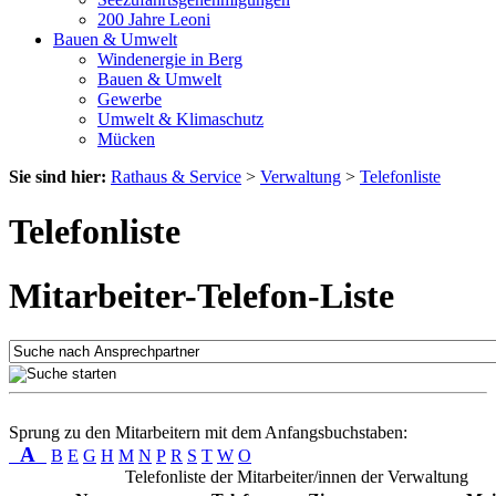
200 Jahre Leoni
Bauen & Umwelt
Windenergie in Berg
Bauen & Umwelt
Gewerbe
Umwelt & Klimaschutz
Mücken
Sie sind hier:
Rathaus & Service
>
Verwaltung
>
Telefonliste
Telefonliste
Mitarbeiter-Telefon-Liste
Sprung zu den Mitarbeitern mit dem Anfangsbuchstaben:
A
B
E
G
H
M
N
P
R
S
T
W
O
Telefonliste der Mitarbeiter/innen der Verwaltung