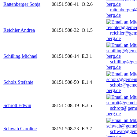
Rattenberger Sonja
08151 508-41
O.2.6
rattenberger
berg.de
Reichler Andrea
08151 508-32
O.1.5
reichler@gem
berg.de
Schilling Michael
08151 508-14
E.3.1
schilling@ge
berg.de
Scholz Stefanie
08151 508-50
E.1.4
scholz@geme
berg.de
Schrott Edwin
08151 508-19
E.3.5
schrott@geme
berg.de
Schwab Caroline
08151 508-23
E.3.7
schwab@gem
berg.de