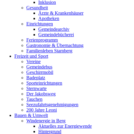
Inklusion
Gesundheit
Ärzte & Krankenhäuser
Apotheken
Einrichtungen
Gemeindearchiv
Gemeindebücherei
Ferienprogramm
Gastronomie & Übernachtung
Familienleben Starnberg
Freizeit und Sport
Vereine
Gemeindebus
Geschirrmobil
Badeplatz
Sporteinrichtungen
Sternwarte
Der Jakobsweg
Tauchen
Seezufahrtsgenehmigungen
200 Jahre Leoni
Bauen & Umwelt
Windenergie in Berg
Aktuelles zur Energiewende
Hintergrund