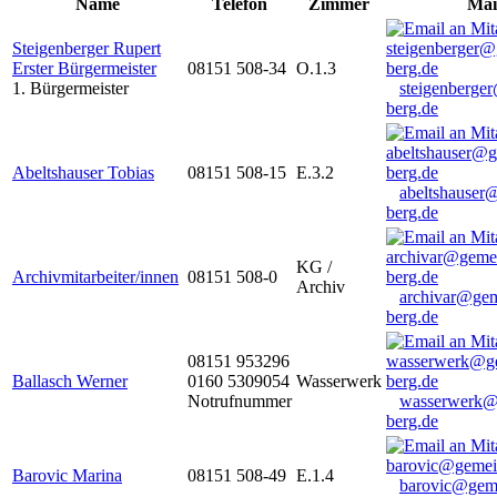
Name
Telefon
Zimmer
Mai
Steigenberger Rupert
Erster Bürgermeister
08151 508-34
O.1.3
1. Bürgermeister
steigenberge
berg.de
Abeltshauser Tobias
08151 508-15
E.3.2
abeltshauser
berg.de
KG /
Archivmitarbeiter/innen
08151 508-0
Archiv
archivar@gem
berg.de
08151 953296
Ballasch Werner
0160 5309054
Wasserwerk
Notrufnummer
wasserwerk@
berg.de
Barovic Marina
08151 508-49
E.1.4
barovic@gem