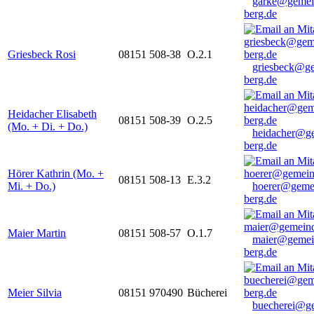
garke@gemei
berg.de
Griesbeck Rosi
08151 508-38
O.2.1
griesbeck@g
berg.de
Heidacher Elisabeth
08151 508-39
O.2.5
(Mo. + Di. + Do.)
heidacher@g
berg.de
Hörer Kathrin (Mo. +
08151 508-13
E.3.2
Mi. + Do.)
hoerer@geme
berg.de
Maier Martin
08151 508-57
O.1.7
maier@gemei
berg.de
Meier Silvia
08151 970490
Bücherei
buecherei@g