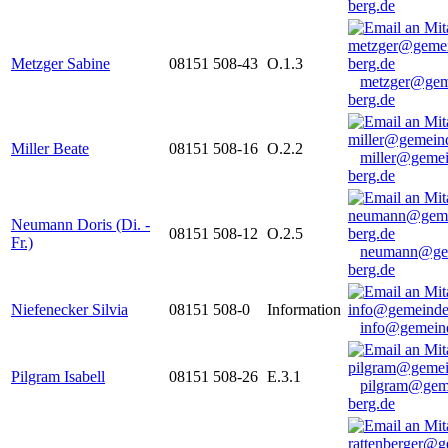
berg.de
Metzger Sabine
08151 508-43
O.1.3
metzger@gem
berg.de
Miller Beate
08151 508-16
O.2.2
miller@gemei
berg.de
Neumann Doris (Di. -
08151 508-12
O.2.5
Fr.)
neumann@ge
berg.de
Niefenecker Silvia
08151 508-0
Information
info@gemeind
Pilgram Isabell
08151 508-26
E.3.1
pilgram@gem
berg.de