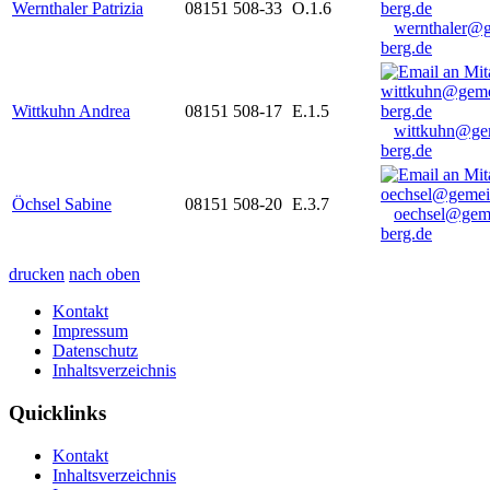
Wernthaler Patrizia
08151 508-33
O.1.6
wernthaler@
berg.de
Wittkuhn Andrea
08151 508-17
E.1.5
wittkuhn@ge
berg.de
Öchsel Sabine
08151 508-20
E.3.7
oechsel@gem
berg.de
drucken
nach oben
Kontakt
Impressum
Datenschutz
Inhaltsverzeichnis
Quicklinks
Kontakt
Inhaltsverzeichnis