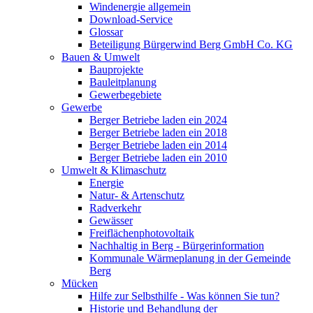
Windenergie allgemein
Download-Service
Glossar
Beteiligung Bürgerwind Berg GmbH Co. KG
Bauen & Umwelt
Bauprojekte
Bauleitplanung
Gewerbegebiete
Gewerbe
Berger Betriebe laden ein 2024
Berger Betriebe laden ein 2018
Berger Betriebe laden ein 2014
Berger Betriebe laden ein 2010
Umwelt & Klimaschutz
Energie
Natur- & Artenschutz
Radverkehr
Gewässer
Freiflächenphotovoltaik
Nachhaltig in Berg - Bürgerinformation
Kommunale Wärmeplanung in der Gemeinde
Berg
Mücken
Hilfe zur Selbsthilfe - Was können Sie tun?
Historie und Behandlung der