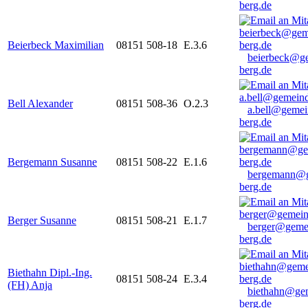
berg.de
Beierbeck Maximilian
08151 508-18
E.3.6
beierbeck@g
berg.de
Bell Alexander
08151 508-36
O.2.3
a.bell@gemei
berg.de
Bergemann Susanne
08151 508-22
E.1.6
bergemann@g
berg.de
Berger Susanne
08151 508-21
E.1.7
berger@geme
berg.de
Biethahn Dipl.-Ing.
08151 508-24
E.3.4
(FH) Anja
biethahn@ge
berg.de