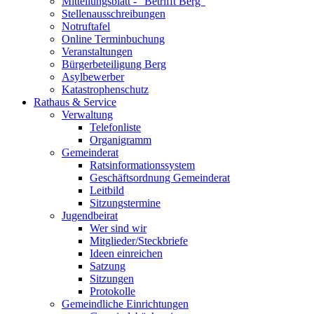
Mitteilungsblatt - "Betrifft Berg"
Stellenausschreibungen
Notruftafel
Online Terminbuchung
Veranstaltungen
Bürgerbeteiligung Berg
Asylbewerber
Katastrophenschutz
Rathaus & Service
Verwaltung
Telefonliste
Organigramm
Gemeinderat
Ratsinformationssystem
Geschäftsordnung Gemeinderat
Leitbild
Sitzungstermine
Jugendbeirat
Wer sind wir
Mitglieder/Steckbriefe
Ideen einreichen
Satzung
Sitzungen
Protokolle
Gemeindliche Einrichtungen