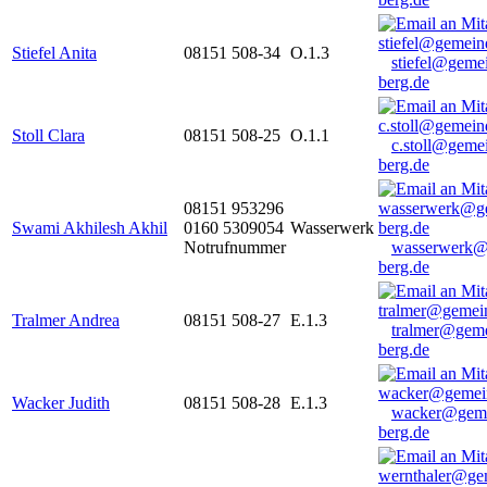
Stiefel Anita
08151 508-34
O.1.3
stiefel@geme
berg.de
Stoll Clara
08151 508-25
O.1.1
c.stoll@geme
berg.de
08151 953296
Swami Akhilesh Akhil
0160 5309054
Wasserwerk
Notrufnummer
wasserwerk@
berg.de
Tralmer Andrea
08151 508-27
E.1.3
tralmer@gem
berg.de
Wacker Judith
08151 508-28
E.1.3
wacker@geme
berg.de