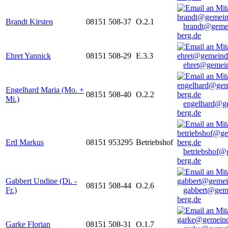
Brandt Kirsten
08151 508-37
O.2.1
brandt@geme
berg.de
Ehret Yannick
08151 508-29
E.3.3
ehret@gemein
Engelhard Maria (Mo. +
08151 508-40
O.2.2
Mi.)
engelhard@g
berg.de
Ertl Markus
08151 953295
Betriebshof
betriebshof@
berg.de
Gabbert Undine (Di. -
08151 508-44
O.2.6
Fr.)
gabbert@gem
berg.de
Garke Florian
08151 508-31
O.1.7