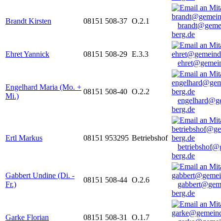
Brandt Kirsten
08151 508-37
O.2.1
brandt@geme
berg.de
Ehret Yannick
08151 508-29
E.3.3
ehret@gemein
Engelhard Maria (Mo. +
08151 508-40
O.2.2
Mi.)
engelhard@g
berg.de
Ertl Markus
08151 953295
Betriebshof
betriebshof@
berg.de
Gabbert Undine (Di. -
08151 508-44
O.2.6
Fr.)
gabbert@gem
berg.de
Garke Florian
08151 508-31
O.1.7