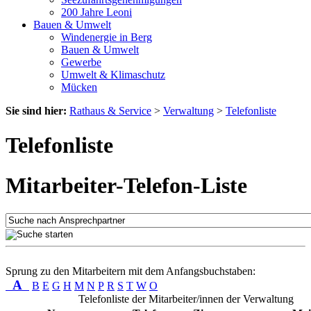
200 Jahre Leoni
Bauen & Umwelt
Windenergie in Berg
Bauen & Umwelt
Gewerbe
Umwelt & Klimaschutz
Mücken
Sie sind hier:
Rathaus & Service
>
Verwaltung
>
Telefonliste
Telefonliste
Mitarbeiter-Telefon-Liste
Sprung zu den Mitarbeitern mit dem Anfangsbuchstaben:
A
B
E
G
H
M
N
P
R
S
T
W
O
Telefonliste der Mitarbeiter/innen der Verwaltung