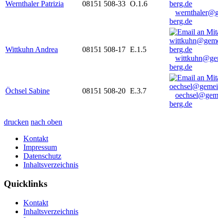
Wernthaler Patrizia
08151 508-33
O.1.6
wernthaler@
berg.de
Wittkuhn Andrea
08151 508-17
E.1.5
wittkuhn@ge
berg.de
Öchsel Sabine
08151 508-20
E.3.7
oechsel@gem
berg.de
drucken
nach oben
Kontakt
Impressum
Datenschutz
Inhaltsverzeichnis
Quicklinks
Kontakt
Inhaltsverzeichnis