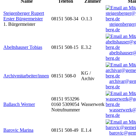
Name
Telefon
Zimmer
Mai
Steigenberger Rupert
Erster Bürgermeister
08151 508-34
O.1.3
1. Bürgermeister
steigenberge
berg.de
Abeltshauser Tobias
08151 508-15
E.3.2
abeltshauser
berg.de
KG /
Archivmitarbeiter/innen
08151 508-0
Archiv
archivar@gem
berg.de
08151 953296
Ballasch Werner
0160 5309054
Wasserwerk
Notrufnummer
wasserwerk@
berg.de
Barovic Marina
08151 508-49
E.1.4
barovic@gem