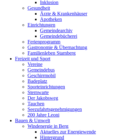
Inklusion
Gesundheit
Ärzte & Krankenhäuser
Apotheken
Einrichtungen
Gemeindearchiv
Gemeindebücherei
Ferienprogramm
Gastronomie & Übernachtung
Familienleben Starnberg
Freizeit und Sport
Vereine
Gemeindebus
Geschirrmobil
Badeplatz
Sporteinrichtungen
Sternwarte
Der Jakobsweg
Tauchen
Seezufahrtsgenehmigungen
200 Jahre Leoni
Bauen & Umwelt
Windenergie in Berg
Aktuelles zur Energiewende
Hintergrund