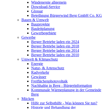
Windenergie allgemein
Download-Service
Glossar
Beteiligung Bürgerwind Berg GmbH Co. KG
Bauen & Umwelt
Bauprojekte
Bauleitplanung
Gewerbegebiete
Gewerbe
Berger Betriebe laden ein 2024
Berger Betriebe laden ein 2018
Berger Betriebe laden ein 2014
Berger Betriebe laden ein 2010
Umwelt & Klimaschutz
Energie
Natur- & Artenschutz
Radverkehr
Gewässer
Freiflächenphotovoltaik
Nachhaltig in Berg - Bürgerinformation
Kommunale Wärmeplanung in der Gemeinde
Berg
Mücken
Hilfe zur Selbsthilfe - Was können Sie tun?
Historie und Behandlung der