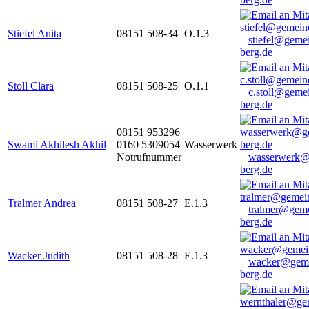
Stiefel Anita
08151 508-34
O.1.3
stiefel@geme
berg.de
Stoll Clara
08151 508-25
O.1.1
c.stoll@geme
berg.de
08151 953296
Swami Akhilesh Akhil
0160 5309054
Wasserwerk
Notrufnummer
wasserwerk@
berg.de
Tralmer Andrea
08151 508-27
E.1.3
tralmer@gem
berg.de
Wacker Judith
08151 508-28
E.1.3
wacker@geme
berg.de