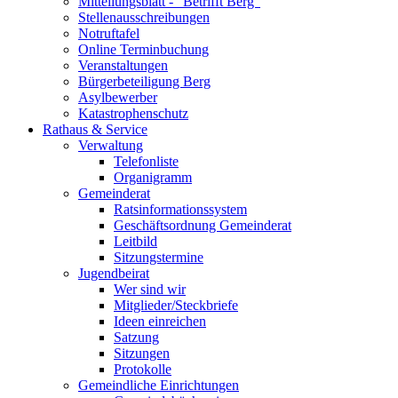
Mitteilungsblatt - "Betrifft Berg"
Stellenausschreibungen
Notruftafel
Online Terminbuchung
Veranstaltungen
Bürgerbeteiligung Berg
Asylbewerber
Katastrophenschutz
Rathaus & Service
Verwaltung
Telefonliste
Organigramm
Gemeinderat
Ratsinformationssystem
Geschäftsordnung Gemeinderat
Leitbild
Sitzungstermine
Jugendbeirat
Wer sind wir
Mitglieder/Steckbriefe
Ideen einreichen
Satzung
Sitzungen
Protokolle
Gemeindliche Einrichtungen