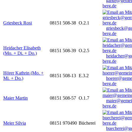
garke@gemei
berg.de
Griesbeck Rosi
08151 508-38
O.2.1
griesbeck@g
berg.de
Heidacher Elisabeth
08151 508-39
O.2.5
(Mo. + Di. + Do.)
heidacher@g
berg.de
Hörer Kathrin (Mo. +
08151 508-13
E.3.2
Mi. + Do.)
hoerer@geme
berg.de
Maier Martin
08151 508-57
O.1.7
maier@gemei
berg.de
Meier Silvia
08151 970490
Bücherei
buecherei@g