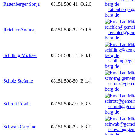
Rattenberger Sonja
08151 508-41
O.2.6
rattenberger
berg.de
Reichler Andrea
08151 508-32
O.1.5
reichler@gem
berg.de
Schilling Michael
08151 508-14
E.3.1
schilling@ge
berg.de
Scholz Stefanie
08151 508-50
E.1.4
scholz@geme
berg.de
Schrott Edwin
08151 508-19
E.3.5
schrott@geme
berg.de
Schwab Caroline
08151 508-23
E.3.7
schwab@gem
berg.de