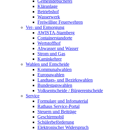
Gemeindebücherei
Kläranlage
Betriebshof
Wasserwerk
Freiwillige Feuerwehren
Ver- und Entsorgung
AWISTA-Starnberg
Containerstandorte
Wertstoffhof
Abwasser und Wasser
Strom und Gas
Kaminkehrer
Wahlen und Entscheide
Kommunalwahlen
Europawahlen
Landtags- und Bezirkswahlen
Bundestagswahlen
Volksentscheide / Bürgerentscheide
Service
Formulare und Infomaterial
Rathaus Service-Portal
Steuern und Beiträge
Geschirrmobil
Schülerbeförderung
Elektronischer Widerspruch