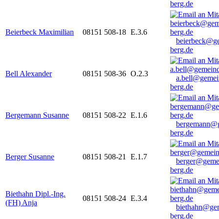
berg.de
Beierbeck Maximilian
08151 508-18
E.3.6
beierbeck@g
berg.de
Bell Alexander
08151 508-36
O.2.3
a.bell@gemei
berg.de
Bergemann Susanne
08151 508-22
E.1.6
bergemann@g
berg.de
Berger Susanne
08151 508-21
E.1.7
berger@geme
berg.de
Biethahn Dipl.-Ing.
08151 508-24
E.3.4
(FH) Anja
biethahn@ge
berg.de