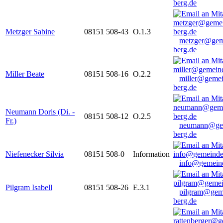
berg.de
Metzger Sabine
08151 508-43
O.1.3
metzger@gem
berg.de
Miller Beate
08151 508-16
O.2.2
miller@gemei
berg.de
Neumann Doris (Di. -
08151 508-12
O.2.5
Fr.)
neumann@ge
berg.de
Niefenecker Silvia
08151 508-0
Information
info@gemeind
Pilgram Isabell
08151 508-26
E.3.1
pilgram@gem
berg.de