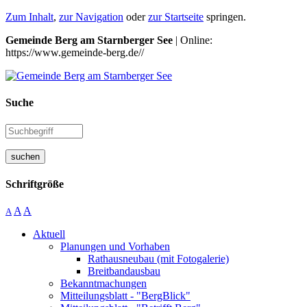
Zum Inhalt
,
zur Navigation
oder
zur Startseite
springen.
Gemeinde Berg am Starnberger See
| Online:
https://www.gemeinde-berg.de//
Suche
suchen
Schriftgröße
A
A
A
Aktuell
Planungen und Vorhaben
Rathausneubau (mit Fotogalerie)
Breitbandausbau
Bekanntmachungen
Mitteilungsblatt - "BergBlick"