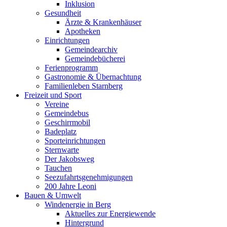
Inklusion
Gesundheit
Ärzte & Krankenhäuser
Apotheken
Einrichtungen
Gemeindearchiv
Gemeindebücherei
Ferienprogramm
Gastronomie & Übernachtung
Familienleben Starnberg
Freizeit und Sport
Vereine
Gemeindebus
Geschirrmobil
Badeplatz
Sporteinrichtungen
Sternwarte
Der Jakobsweg
Tauchen
Seezufahrtsgenehmigungen
200 Jahre Leoni
Bauen & Umwelt
Windenergie in Berg
Aktuelles zur Energiewende
Hintergrund