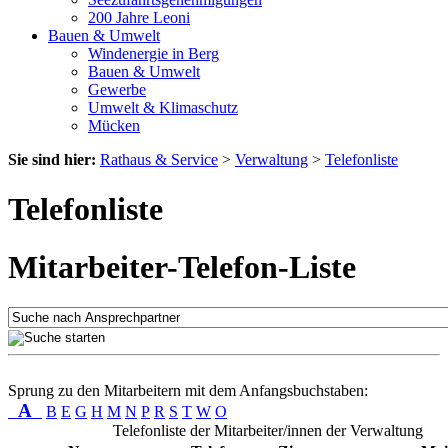
200 Jahre Leoni
Bauen & Umwelt
Windenergie in Berg
Bauen & Umwelt
Gewerbe
Umwelt & Klimaschutz
Mücken
Sie sind hier:
Rathaus & Service
>
Verwaltung
>
Telefonliste
Telefonliste
Mitarbeiter-Telefon-Liste
Sprung zu den Mitarbeitern mit dem Anfangsbuchstaben:
A
B
E
G
H
M
N
P
R
S
T
W
O
Telefonliste der Mitarbeiter/innen der Verwaltung