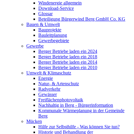
Windenergie allgemein
Download-Service
Glossar
Beteiligung Bürgerwind Berg GmbH Co. KG
Bauen & Umwelt
Bauprojekte
Bauleitplanung
Gewerbegebiete
Gewerbe
Berger Betriebe laden ein 2024
Berger Betriebe laden ein 2018
Berger Betriebe laden ein 2014
Berger Betriebe laden ein 2010
Umwelt & Klimaschutz
Energie
Natur- & Artenschutz
Radverkehr
Gewässer
Freiflächenphotovoltaik
Nachhaltig in Berg - Bürgerinformation
Kommunale Wärmeplanung in der Gemeinde
Berg
Mücken
Hilfe zur Selbsthilfe - Was können Sie tun?
Historie und Behandlung der