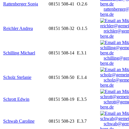
Rattenberger Sonja
08151 508-41
O.2.6
rattenberger
berg.de
Reichler Andrea
08151 508-32
O.1.5
reichler@gem
berg.de
Schilling Michael
08151 508-14
E.3.1
schilling@ge
berg.de
Scholz Stefanie
08151 508-50
E.1.4
scholz@geme
berg.de
Schrott Edwin
08151 508-19
E.3.5
schrott@geme
berg.de
Schwab Caroline
08151 508-23
E.3.7
schwab@gem
berg.de