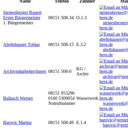
Name
Telefon
Zimmer
Mai
Steigenberger Rupert
Erster Bürgermeister
08151 508-34
O.1.3
1. Bürgermeister
steigenberge
berg.de
Abeltshauser Tobias
08151 508-15
E.3.2
abeltshauser
berg.de
KG /
Archivmitarbeiter/innen
08151 508-0
Archiv
archivar@gem
berg.de
08151 953296
Ballasch Werner
0160 5309054
Wasserwerk
Notrufnummer
wasserwerk@
berg.de
Barovic Marina
08151 508-49
E.1.4
barovic@gem