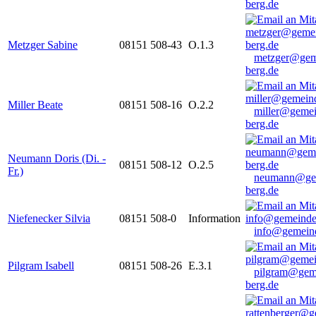
berg.de
Metzger Sabine
08151 508-43
O.1.3
metzger@gem
berg.de
Miller Beate
08151 508-16
O.2.2
miller@gemei
berg.de
Neumann Doris (Di. -
08151 508-12
O.2.5
Fr.)
neumann@ge
berg.de
Niefenecker Silvia
08151 508-0
Information
info@gemeind
Pilgram Isabell
08151 508-26
E.3.1
pilgram@gem
berg.de