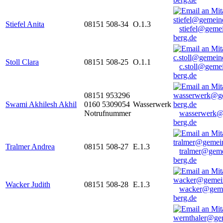
Stiefel Anita
08151 508-34
O.1.3
stiefel@geme
berg.de
Stoll Clara
08151 508-25
O.1.1
c.stoll@geme
berg.de
08151 953296
Swami Akhilesh Akhil
0160 5309054
Wasserwerk
Notrufnummer
wasserwerk@
berg.de
Tralmer Andrea
08151 508-27
E.1.3
tralmer@gem
berg.de
Wacker Judith
08151 508-28
E.1.3
wacker@geme
berg.de