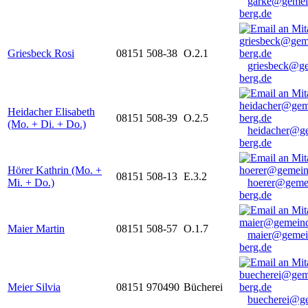
garke@gemei
berg.de
Griesbeck Rosi
08151 508-38
O.2.1
griesbeck@g
berg.de
Heidacher Elisabeth
08151 508-39
O.2.5
(Mo. + Di. + Do.)
heidacher@g
berg.de
Hörer Kathrin (Mo. +
08151 508-13
E.3.2
Mi. + Do.)
hoerer@geme
berg.de
Maier Martin
08151 508-57
O.1.7
maier@gemei
berg.de
Meier Silvia
08151 970490
Bücherei
buecherei@g