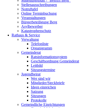
Mitteilungsblatt - "Betrifft Berg"
Stellenausschreibungen
Notruftafel
Online Terminbuchung
Veranstaltungen
Bürgerbeteiligung Berg
Asylbewerber
Katastrophenschutz
Rathaus & Service
Verwaltung
Telefonliste
Organigramm
Gemeinderat
Ratsinformationssystem
Geschäftsordnung Gemeinderat
Leitbild
Sitzungstermine
Jugendbeirat
Wer sind wir
Mitglieder/Steckbriefe
Ideen einreichen
Satzung
Sitzungen
Protokolle
Gemeindliche Einrichtungen