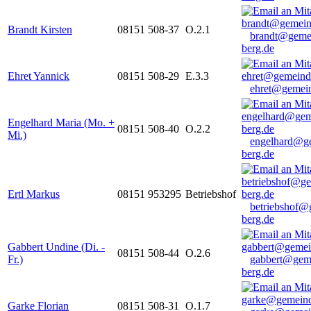
Brandt Kirsten
08151 508-37
O.2.1
brandt@geme
berg.de
Ehret Yannick
08151 508-29
E.3.3
ehret@gemein
Engelhard Maria (Mo. +
08151 508-40
O.2.2
Mi.)
engelhard@g
berg.de
Ertl Markus
08151 953295
Betriebshof
betriebshof@
berg.de
Gabbert Undine (Di. -
08151 508-44
O.2.6
Fr.)
gabbert@gem
berg.de
Garke Florian
08151 508-31
O.1.7