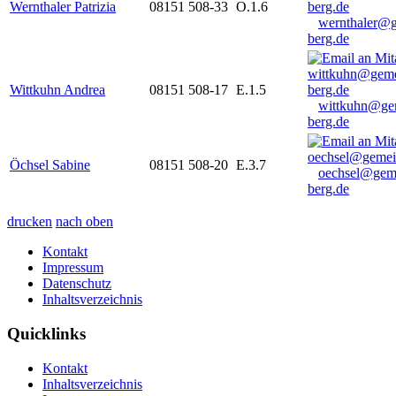
Wernthaler Patrizia
08151 508-33
O.1.6
wernthaler@
berg.de
Wittkuhn Andrea
08151 508-17
E.1.5
wittkuhn@ge
berg.de
Öchsel Sabine
08151 508-20
E.3.7
oechsel@gem
berg.de
drucken
nach oben
Kontakt
Impressum
Datenschutz
Inhaltsverzeichnis
Quicklinks
Kontakt
Inhaltsverzeichnis