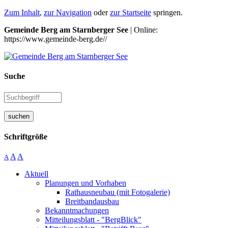
Zum Inhalt
,
zur Navigation
oder
zur Startseite
springen.
Gemeinde Berg am Starnberger See
| Online:
https://www.gemeinde-berg.de//
Suche
suchen
Schriftgröße
A
A
A
Aktuell
Planungen und Vorhaben
Rathausneubau (mit Fotogalerie)
Breitbandausbau
Bekanntmachungen
Mitteilungsblatt - "BergBlick"