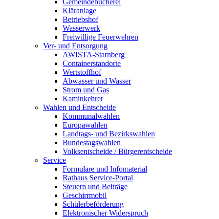
Gemeindebücherei
Kläranlage
Betriebshof
Wasserwerk
Freiwillige Feuerwehren
Ver- und Entsorgung
AWISTA-Starnberg
Containerstandorte
Wertstoffhof
Abwasser und Wasser
Strom und Gas
Kaminkehrer
Wahlen und Entscheide
Kommunalwahlen
Europawahlen
Landtags- und Bezirkswahlen
Bundestagswahlen
Volksentscheide / Bürgerentscheide
Service
Formulare und Infomaterial
Rathaus Service-Portal
Steuern und Beiträge
Geschirrmobil
Schülerbeförderung
Elektronischer Widerspruch