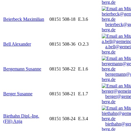
berg.de
Beierbeck Maximilian
08151 508-18
E.3.6
beierbeck@g
berg.de
Bell Alexander
08151 508-36
O.2.3
a.bell@gemei
berg.de
Bergemann Susanne
08151 508-22
E.1.6
bergemann@g
berg.de
Berger Susanne
08151 508-21
E.1.7
berger@geme
berg.de
Biethahn Dipl.-Ing.
08151 508-24
E.3.4
(FH) Anja
biethahn@ge
berg.de