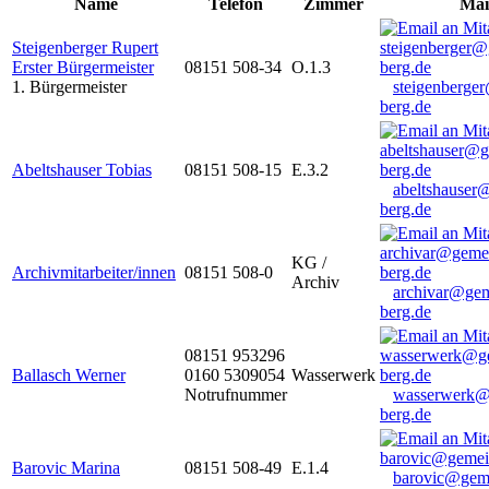
Name
Telefon
Zimmer
Mai
Steigenberger Rupert
Erster Bürgermeister
08151 508-34
O.1.3
1. Bürgermeister
steigenberge
berg.de
Abeltshauser Tobias
08151 508-15
E.3.2
abeltshauser
berg.de
KG /
Archivmitarbeiter/innen
08151 508-0
Archiv
archivar@gem
berg.de
08151 953296
Ballasch Werner
0160 5309054
Wasserwerk
Notrufnummer
wasserwerk@
berg.de
Barovic Marina
08151 508-49
E.1.4
barovic@gem