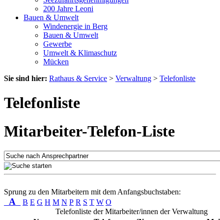
200 Jahre Leoni
Bauen & Umwelt
Windenergie in Berg
Bauen & Umwelt
Gewerbe
Umwelt & Klimaschutz
Mücken
Sie sind hier:
Rathaus & Service
>
Verwaltung
>
Telefonliste
Telefonliste
Mitarbeiter-Telefon-Liste
Sprung zu den Mitarbeitern mit dem Anfangsbuchstaben:
A
B
E
G
H
M
N
P
R
S
T
W
O
Telefonliste der Mitarbeiter/innen der Verwaltung