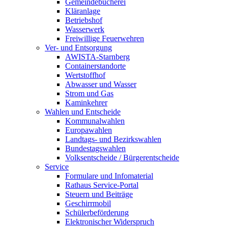
Gemeindebücherei
Kläranlage
Betriebshof
Wasserwerk
Freiwillige Feuerwehren
Ver- und Entsorgung
AWISTA-Starnberg
Containerstandorte
Wertstoffhof
Abwasser und Wasser
Strom und Gas
Kaminkehrer
Wahlen und Entscheide
Kommunalwahlen
Europawahlen
Landtags- und Bezirkswahlen
Bundestagswahlen
Volksentscheide / Bürgerentscheide
Service
Formulare und Infomaterial
Rathaus Service-Portal
Steuern und Beiträge
Geschirrmobil
Schülerbeförderung
Elektronischer Widerspruch