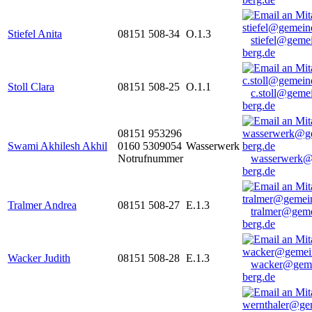
Stiefel Anita
08151 508-34
O.1.3
stiefel@geme
berg.de
Stoll Clara
08151 508-25
O.1.1
c.stoll@geme
berg.de
08151 953296
Swami Akhilesh Akhil
0160 5309054
Wasserwerk
Notrufnummer
wasserwerk@
berg.de
Tralmer Andrea
08151 508-27
E.1.3
tralmer@gem
berg.de
Wacker Judith
08151 508-28
E.1.3
wacker@geme
berg.de