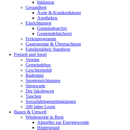
Inklusion
Gesundheit
Ärzte & Krankenhäuser
Apotheken
Einrichtungen
Gemeindearchiv
Gemeindebücherei
Ferienprogramm
Gastronomie & Übernachtung
Familienleben Starnberg
Freizeit und Sport
Vereine
Gemeindebus
Geschirrmobil
Badeplatz
Sporteinrichtungen
Sternwarte
Der Jakobsweg
Tauchen
Seezufahrtsgenehmigungen
200 Jahre Leoni
Bauen & Umwelt
Windenergie in Berg
Aktuelles zur Energiewende
Hintergrund