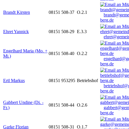
Brandt Kirsten
08151 508-37
O.2.1
brandt@geme
berg.de
Ehret Yannick
08151 508-29
E.3.3
ehret@gemein
Engelhard Maria (Mo. +
08151 508-40
O.2.2
Mi.)
engelhard@g
berg.de
Ertl Markus
08151 953295
Betriebshof
betriebshof@
berg.de
Gabbert Undine (Di. -
08151 508-44
O.2.6
Fr.)
gabbert@gem
berg.de
Garke Florian
08151 508-31
O.1.7