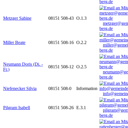
berg.de
Metzger Sabine
08151 508-43
O.1.3
metzger@gem
berg.de
Miller Beate
08151 508-16
O.2.2
miller@gemei
berg.de
Neumann Doris (Di. -
08151 508-12
O.2.5
Fr.)
neumann@ge
berg.de
Niefenecker Silvia
08151 508-0
Information
info@gemeind
Pilgram Isabell
08151 508-26
E.3.1
pilgram@gem
berg.de