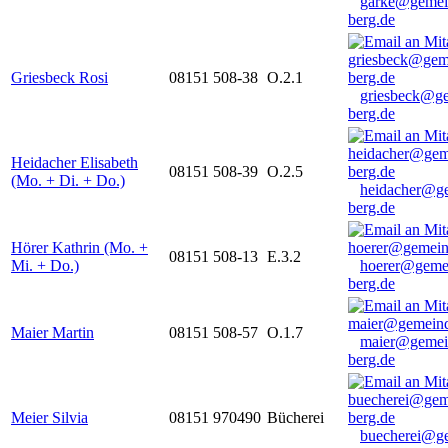
garke@gemei
berg.de
Griesbeck Rosi
08151 508-38
O.2.1
griesbeck@g
berg.de
Heidacher Elisabeth
08151 508-39
O.2.5
(Mo. + Di. + Do.)
heidacher@g
berg.de
Hörer Kathrin (Mo. +
08151 508-13
E.3.2
Mi. + Do.)
hoerer@geme
berg.de
Maier Martin
08151 508-57
O.1.7
maier@gemei
berg.de
Meier Silvia
08151 970490
Bücherei
buecherei@g