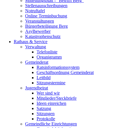
Mitteilungsblatt - "Betrifft Berg"
Stellenausschreibungen
Notruftafel
Online Terminbuchung
Veranstaltungen
Bürgerbeteiligung Berg
Asylbewerber
Katastrophenschutz
Rathaus & Service
Verwaltung
Telefonliste
Organigramm
Gemeinderat
Ratsinformationssystem
Geschäftsordnung Gemeinderat
Leitbild
Sitzungstermine
Jugendbeirat
Wer sind wir
Mitglieder/Steckbriefe
Ideen einreichen
Satzung
Sitzungen
Protokolle
Gemeindliche Einrichtungen