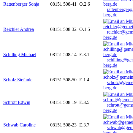
Rattenberger Sonja
08151 508-41
O.2.6
rattenberger
berg.de
Reichler Andrea
08151 508-32
O.1.5
reichler@gem
berg.de
Schilling Michael
08151 508-14
E.3.1
schilling@ge
berg.de
Scholz Stefanie
08151 508-50
E.1.4
scholz@geme
berg.de
Schrott Edwin
08151 508-19
E.3.5
schrott@geme
berg.de
Schwab Caroline
08151 508-23
E.3.7
schwab@gem
berg.de