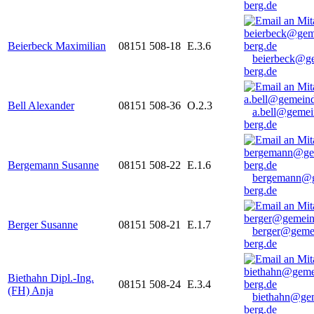
berg.de
Beierbeck Maximilian
08151 508-18
E.3.6
beierbeck@g
berg.de
Bell Alexander
08151 508-36
O.2.3
a.bell@gemei
berg.de
Bergemann Susanne
08151 508-22
E.1.6
bergemann@g
berg.de
Berger Susanne
08151 508-21
E.1.7
berger@geme
berg.de
Biethahn Dipl.-Ing.
08151 508-24
E.3.4
(FH) Anja
biethahn@ge
berg.de