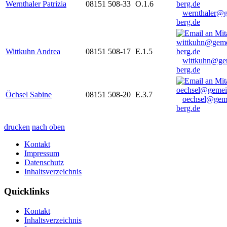
Wernthaler Patrizia
08151 508-33
O.1.6
wernthaler@
berg.de
Wittkuhn Andrea
08151 508-17
E.1.5
wittkuhn@ge
berg.de
Öchsel Sabine
08151 508-20
E.3.7
oechsel@gem
berg.de
drucken
nach oben
Kontakt
Impressum
Datenschutz
Inhaltsverzeichnis
Quicklinks
Kontakt
Inhaltsverzeichnis