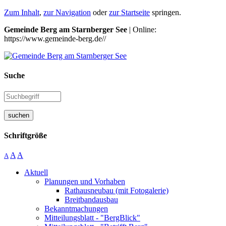
Zum Inhalt
,
zur Navigation
oder
zur Startseite
springen.
Gemeinde Berg am Starnberger See
| Online:
https://www.gemeinde-berg.de//
Suche
suchen
Schriftgröße
A
A
A
Aktuell
Planungen und Vorhaben
Rathausneubau (mit Fotogalerie)
Breitbandausbau
Bekanntmachungen
Mitteilungsblatt - "BergBlick"