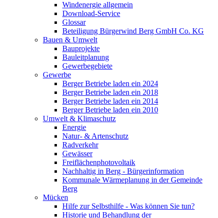
Windenergie allgemein
Download-Service
Glossar
Beteiligung Bürgerwind Berg GmbH Co. KG
Bauen & Umwelt
Bauprojekte
Bauleitplanung
Gewerbegebiete
Gewerbe
Berger Betriebe laden ein 2024
Berger Betriebe laden ein 2018
Berger Betriebe laden ein 2014
Berger Betriebe laden ein 2010
Umwelt & Klimaschutz
Energie
Natur- & Artenschutz
Radverkehr
Gewässer
Freiflächenphotovoltaik
Nachhaltig in Berg - Bürgerinformation
Kommunale Wärmeplanung in der Gemeinde
Berg
Mücken
Hilfe zur Selbsthilfe - Was können Sie tun?
Historie und Behandlung der