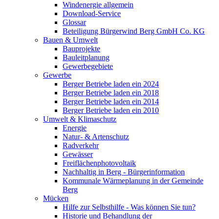
Windenergie allgemein
Download-Service
Glossar
Beteiligung Bürgerwind Berg GmbH Co. KG
Bauen & Umwelt
Bauprojekte
Bauleitplanung
Gewerbegebiete
Gewerbe
Berger Betriebe laden ein 2024
Berger Betriebe laden ein 2018
Berger Betriebe laden ein 2014
Berger Betriebe laden ein 2010
Umwelt & Klimaschutz
Energie
Natur- & Artenschutz
Radverkehr
Gewässer
Freiflächenphotovoltaik
Nachhaltig in Berg - Bürgerinformation
Kommunale Wärmeplanung in der Gemeinde
Berg
Mücken
Hilfe zur Selbsthilfe - Was können Sie tun?
Historie und Behandlung der