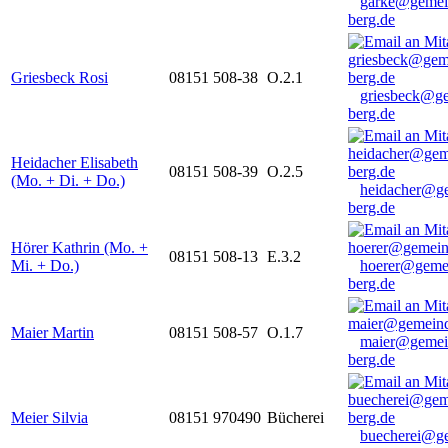
garke@gemei
berg.de
Griesbeck Rosi
08151 508-38
O.2.1
griesbeck@g
berg.de
Heidacher Elisabeth
08151 508-39
O.2.5
(Mo. + Di. + Do.)
heidacher@g
berg.de
Hörer Kathrin (Mo. +
08151 508-13
E.3.2
Mi. + Do.)
hoerer@geme
berg.de
Maier Martin
08151 508-57
O.1.7
maier@gemei
berg.de
Meier Silvia
08151 970490
Bücherei
buecherei@g