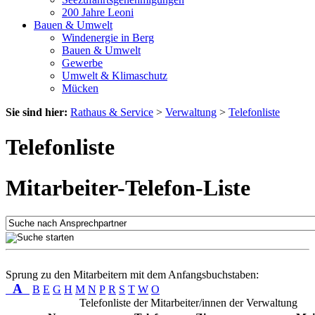
200 Jahre Leoni
Bauen & Umwelt
Windenergie in Berg
Bauen & Umwelt
Gewerbe
Umwelt & Klimaschutz
Mücken
Sie sind hier:
Rathaus & Service
>
Verwaltung
>
Telefonliste
Telefonliste
Mitarbeiter-Telefon-Liste
Sprung zu den Mitarbeitern mit dem Anfangsbuchstaben:
A
B
E
G
H
M
N
P
R
S
T
W
O
Telefonliste der Mitarbeiter/innen der Verwaltung