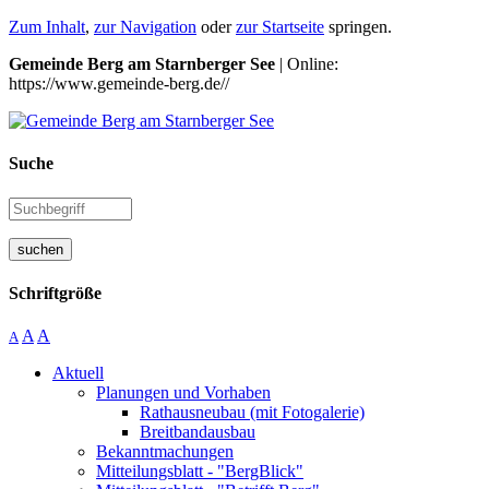
Zum Inhalt
,
zur Navigation
oder
zur Startseite
springen.
Gemeinde Berg am Starnberger See
| Online:
https://www.gemeinde-berg.de//
Suche
suchen
Schriftgröße
A
A
A
Aktuell
Planungen und Vorhaben
Rathausneubau (mit Fotogalerie)
Breitbandausbau
Bekanntmachungen
Mitteilungsblatt - "BergBlick"