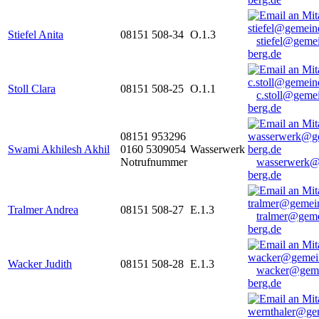
Stiefel Anita
08151 508-34
O.1.3
stiefel@geme
berg.de
Stoll Clara
08151 508-25
O.1.1
c.stoll@geme
berg.de
08151 953296
Swami Akhilesh Akhil
0160 5309054
Wasserwerk
Notrufnummer
wasserwerk@
berg.de
Tralmer Andrea
08151 508-27
E.1.3
tralmer@gem
berg.de
Wacker Judith
08151 508-28
E.1.3
wacker@geme
berg.de