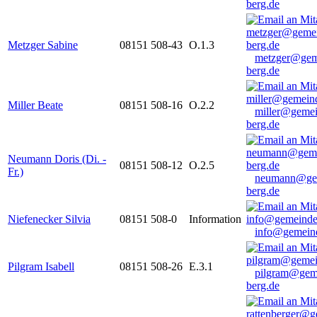
berg.de
Metzger Sabine
08151 508-43
O.1.3
metzger@gem
berg.de
Miller Beate
08151 508-16
O.2.2
miller@gemei
berg.de
Neumann Doris (Di. -
08151 508-12
O.2.5
Fr.)
neumann@ge
berg.de
Niefenecker Silvia
08151 508-0
Information
info@gemeind
Pilgram Isabell
08151 508-26
E.3.1
pilgram@gem
berg.de