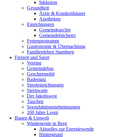
Inklusion
Gesundheit
Ärzte & Krankenhäuser
Apotheken
Einrichtungen
Gemeindearchiv
Gemeindebücherei
Ferienprogramm
Gastronomie & Übernachtung
Familienleben Starnberg
Freizeit und Sport
Vereine
Gemeindebus
Geschirrmobil
Badeplatz
Sporteinrichtungen
Sternwarte
Der Jakobsweg
Tauchen
Seezufahrtsgenehmigungen
200 Jahre Leoni
Bauen & Umwelt
Windenergie in Berg
Aktuelles zur Energiewende
Hintergrund