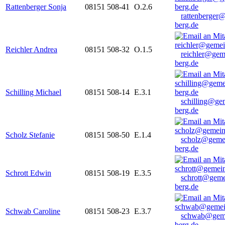
Rattenberger Sonja
08151 508-41
O.2.6
rattenberger
berg.de
Reichler Andrea
08151 508-32
O.1.5
reichler@gem
berg.de
Schilling Michael
08151 508-14
E.3.1
schilling@ge
berg.de
Scholz Stefanie
08151 508-50
E.1.4
scholz@geme
berg.de
Schrott Edwin
08151 508-19
E.3.5
schrott@geme
berg.de
Schwab Caroline
08151 508-23
E.3.7
schwab@gem
berg.de