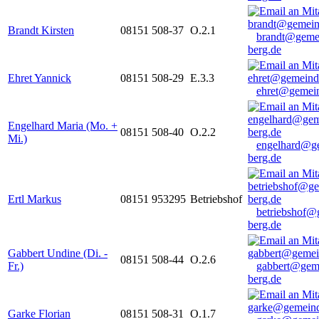
Brandt Kirsten
08151 508-37
O.2.1
brandt@geme
berg.de
Ehret Yannick
08151 508-29
E.3.3
ehret@gemein
Engelhard Maria (Mo. +
08151 508-40
O.2.2
Mi.)
engelhard@g
berg.de
Ertl Markus
08151 953295
Betriebshof
betriebshof@
berg.de
Gabbert Undine (Di. -
08151 508-44
O.2.6
Fr.)
gabbert@gem
berg.de
Garke Florian
08151 508-31
O.1.7