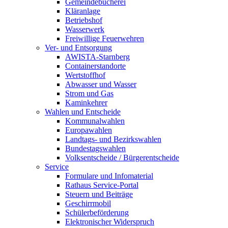
Gemeindebücherei
Kläranlage
Betriebshof
Wasserwerk
Freiwillige Feuerwehren
Ver- und Entsorgung
AWISTA-Starnberg
Containerstandorte
Wertstoffhof
Abwasser und Wasser
Strom und Gas
Kaminkehrer
Wahlen und Entscheide
Kommunalwahlen
Europawahlen
Landtags- und Bezirkswahlen
Bundestagswahlen
Volksentscheide / Bürgerentscheide
Service
Formulare und Infomaterial
Rathaus Service-Portal
Steuern und Beiträge
Geschirrmobil
Schülerbeförderung
Elektronischer Widerspruch