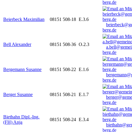
berg.de
Beierbeck Maximilian
08151 508-18
E.3.6
beierbeck@g
berg.de
Bell Alexander
08151 508-36
O.2.3
a.bell@gemei
berg.de
Bergemann Susanne
08151 508-22
E.1.6
bergemann@g
berg.de
Berger Susanne
08151 508-21
E.1.7
berger@geme
berg.de
Biethahn Dipl.-Ing.
08151 508-24
E.3.4
(FH) Anja
biethahn@ge
berg.de