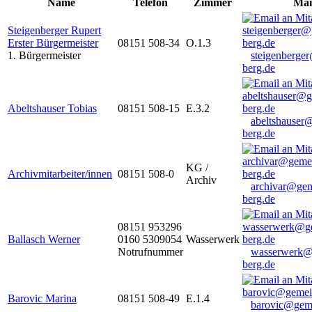
Name
Telefon
Zimmer
Mai
Steigenberger Rupert
Erster Bürgermeister
08151 508-34
O.1.3
1. Bürgermeister
steigenberge
berg.de
Abeltshauser Tobias
08151 508-15
E.3.2
abeltshauser
berg.de
KG /
Archivmitarbeiter/innen
08151 508-0
Archiv
archivar@gem
berg.de
08151 953296
Ballasch Werner
0160 5309054
Wasserwerk
Notrufnummer
wasserwerk@
berg.de
Barovic Marina
08151 508-49
E.1.4
barovic@gem