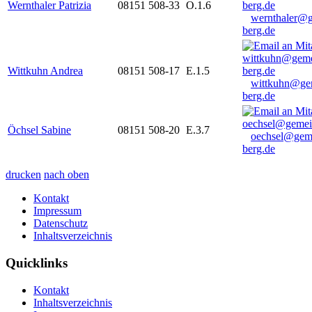
Wernthaler Patrizia
08151 508-33
O.1.6
wernthaler@
berg.de
Wittkuhn Andrea
08151 508-17
E.1.5
wittkuhn@ge
berg.de
Öchsel Sabine
08151 508-20
E.3.7
oechsel@gem
berg.de
drucken
nach oben
Kontakt
Impressum
Datenschutz
Inhaltsverzeichnis
Quicklinks
Kontakt
Inhaltsverzeichnis