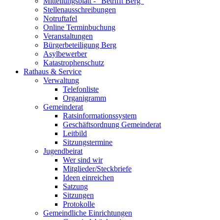
Mitteilungsblatt - "Betrifft Berg"
Stellenausschreibungen
Notruftafel
Online Terminbuchung
Veranstaltungen
Bürgerbeteiligung Berg
Asylbewerber
Katastrophenschutz
Rathaus & Service
Verwaltung
Telefonliste
Organigramm
Gemeinderat
Ratsinformationssystem
Geschäftsordnung Gemeinderat
Leitbild
Sitzungstermine
Jugendbeirat
Wer sind wir
Mitglieder/Steckbriefe
Ideen einreichen
Satzung
Sitzungen
Protokolle
Gemeindliche Einrichtungen