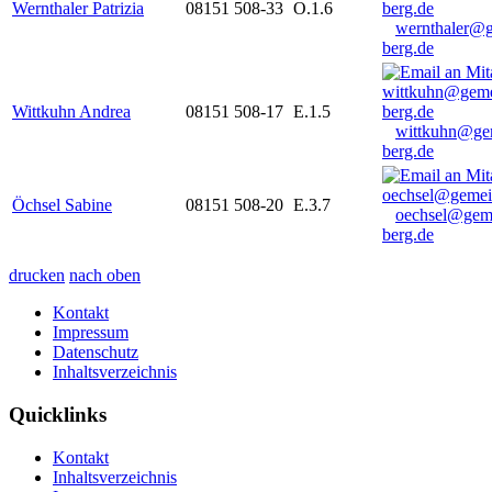
Wernthaler Patrizia
08151 508-33
O.1.6
wernthaler@
berg.de
Wittkuhn Andrea
08151 508-17
E.1.5
wittkuhn@ge
berg.de
Öchsel Sabine
08151 508-20
E.3.7
oechsel@gem
berg.de
drucken
nach oben
Kontakt
Impressum
Datenschutz
Inhaltsverzeichnis
Quicklinks
Kontakt
Inhaltsverzeichnis