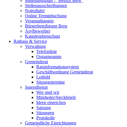
Mitteilungsblatt - "Betrifft Berg"
Stellenausschreibungen
Notruftafel
Online Terminbuchung
Veranstaltungen
Bürgerbeteiligung Berg
Asylbewerber
Katastrophenschutz
Rathaus & Service
Verwaltung
Telefonliste
Organigramm
Gemeinderat
Ratsinformationssystem
Geschäftsordnung Gemeinderat
Leitbild
Sitzungstermine
Jugendbeirat
Wer sind wir
Mitglieder/Steckbriefe
Ideen einreichen
Satzung
Sitzungen
Protokolle
Gemeindliche Einrichtungen