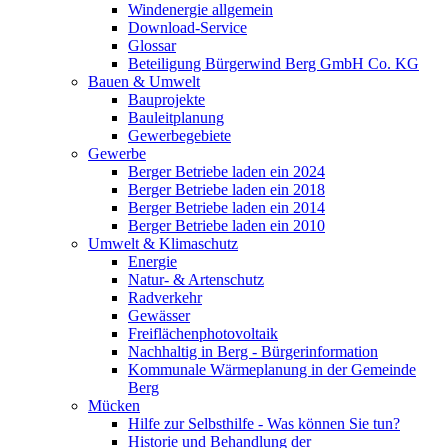
Windenergie allgemein
Download-Service
Glossar
Beteiligung Bürgerwind Berg GmbH Co. KG
Bauen & Umwelt
Bauprojekte
Bauleitplanung
Gewerbegebiete
Gewerbe
Berger Betriebe laden ein 2024
Berger Betriebe laden ein 2018
Berger Betriebe laden ein 2014
Berger Betriebe laden ein 2010
Umwelt & Klimaschutz
Energie
Natur- & Artenschutz
Radverkehr
Gewässer
Freiflächenphotovoltaik
Nachhaltig in Berg - Bürgerinformation
Kommunale Wärmeplanung in der Gemeinde
Berg
Mücken
Hilfe zur Selbsthilfe - Was können Sie tun?
Historie und Behandlung der