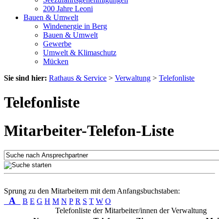
200 Jahre Leoni
Bauen & Umwelt
Windenergie in Berg
Bauen & Umwelt
Gewerbe
Umwelt & Klimaschutz
Mücken
Sie sind hier:
Rathaus & Service
>
Verwaltung
>
Telefonliste
Telefonliste
Mitarbeiter-Telefon-Liste
Sprung zu den Mitarbeitern mit dem Anfangsbuchstaben:
A
B
E
G
H
M
N
P
R
S
T
W
O
Telefonliste der Mitarbeiter/innen der Verwaltung