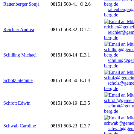
Rattenberger Sonja
08151 508-41
O.2.6
rattenberger
berg.de
Reichler Andrea
08151 508-32
O.1.5
reichler@gem
berg.de
Schilling Michael
08151 508-14
E.3.1
schilling@ge
berg.de
Scholz Stefanie
08151 508-50
E.1.4
scholz@geme
berg.de
Schrott Edwin
08151 508-19
E.3.5
schrott@geme
berg.de
Schwab Caroline
08151 508-23
E.3.7
schwab@gem
berg.de