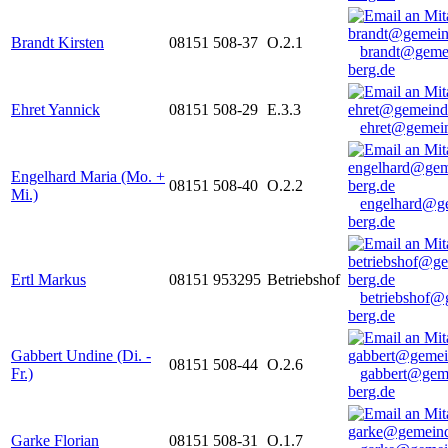
Brandt Kirsten
08151 508-37
O.2.1
brandt@geme
berg.de
Ehret Yannick
08151 508-29
E.3.3
ehret@gemein
Engelhard Maria (Mo. +
08151 508-40
O.2.2
Mi.)
engelhard@g
berg.de
Ertl Markus
08151 953295
Betriebshof
betriebshof@
berg.de
Gabbert Undine (Di. -
08151 508-44
O.2.6
Fr.)
gabbert@gem
berg.de
Garke Florian
08151 508-31
O.1.7