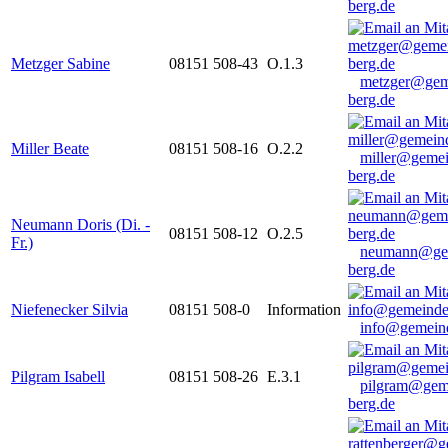
berg.de
Metzger Sabine
08151 508-43
O.1.3
metzger@gem
berg.de
Miller Beate
08151 508-16
O.2.2
miller@gemei
berg.de
Neumann Doris (Di. -
08151 508-12
O.2.5
Fr.)
neumann@ge
berg.de
Niefenecker Silvia
08151 508-0
Information
info@gemeind
Pilgram Isabell
08151 508-26
E.3.1
pilgram@gem
berg.de