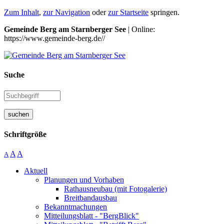
Zum Inhalt
,
zur Navigation
oder
zur Startseite
springen.
Gemeinde Berg am Starnberger See
| Online:
https://www.gemeinde-berg.de//
Suche
suchen
Schriftgröße
A
A
A
Aktuell
Planungen und Vorhaben
Rathausneubau (mit Fotogalerie)
Breitbandausbau
Bekanntmachungen
Mitteilungsblatt - "BergBlick"