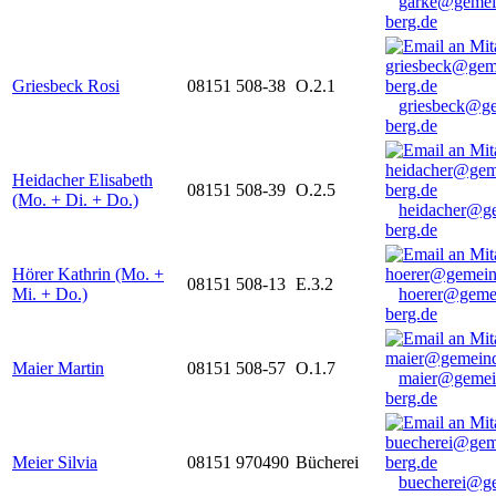
garke@gemei
berg.de
Griesbeck Rosi
08151 508-38
O.2.1
griesbeck@g
berg.de
Heidacher Elisabeth
08151 508-39
O.2.5
(Mo. + Di. + Do.)
heidacher@g
berg.de
Hörer Kathrin (Mo. +
08151 508-13
E.3.2
Mi. + Do.)
hoerer@geme
berg.de
Maier Martin
08151 508-57
O.1.7
maier@gemei
berg.de
Meier Silvia
08151 970490
Bücherei
buecherei@g