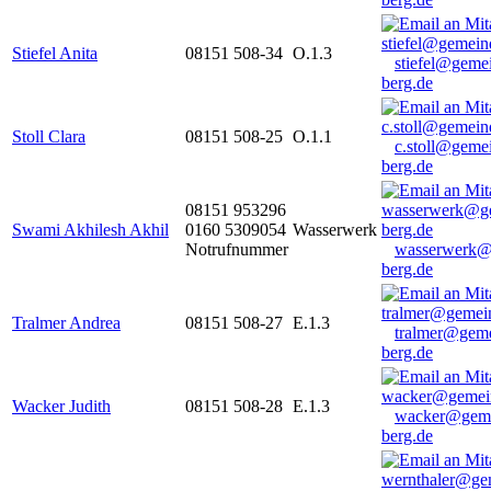
Stiefel Anita
08151 508-34
O.1.3
stiefel@geme
berg.de
Stoll Clara
08151 508-25
O.1.1
c.stoll@geme
berg.de
08151 953296
Swami Akhilesh Akhil
0160 5309054
Wasserwerk
Notrufnummer
wasserwerk@
berg.de
Tralmer Andrea
08151 508-27
E.1.3
tralmer@gem
berg.de
Wacker Judith
08151 508-28
E.1.3
wacker@geme
berg.de