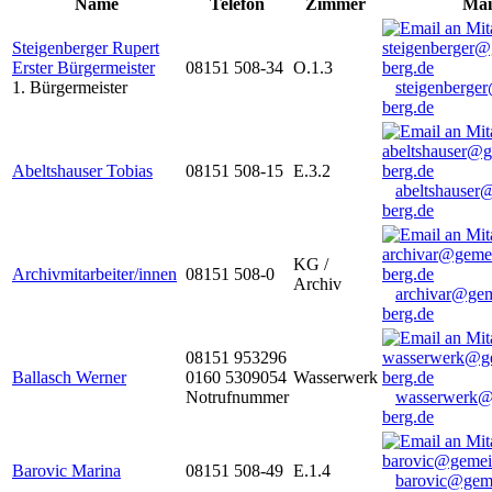
Name
Telefon
Zimmer
Mai
Steigenberger Rupert
Erster Bürgermeister
08151 508-34
O.1.3
1. Bürgermeister
steigenberge
berg.de
Abeltshauser Tobias
08151 508-15
E.3.2
abeltshauser
berg.de
KG /
Archivmitarbeiter/innen
08151 508-0
Archiv
archivar@gem
berg.de
08151 953296
Ballasch Werner
0160 5309054
Wasserwerk
Notrufnummer
wasserwerk@
berg.de
Barovic Marina
08151 508-49
E.1.4
barovic@gem