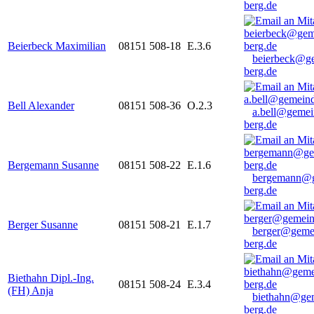
berg.de
Beierbeck Maximilian
08151 508-18
E.3.6
beierbeck@g
berg.de
Bell Alexander
08151 508-36
O.2.3
a.bell@gemei
berg.de
Bergemann Susanne
08151 508-22
E.1.6
bergemann@g
berg.de
Berger Susanne
08151 508-21
E.1.7
berger@geme
berg.de
Biethahn Dipl.-Ing.
08151 508-24
E.3.4
(FH) Anja
biethahn@ge
berg.de