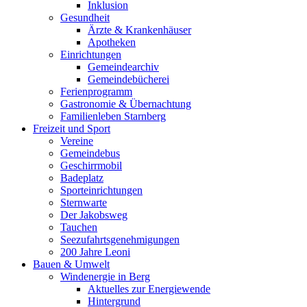
Inklusion
Gesundheit
Ärzte & Krankenhäuser
Apotheken
Einrichtungen
Gemeindearchiv
Gemeindebücherei
Ferienprogramm
Gastronomie & Übernachtung
Familienleben Starnberg
Freizeit und Sport
Vereine
Gemeindebus
Geschirrmobil
Badeplatz
Sporteinrichtungen
Sternwarte
Der Jakobsweg
Tauchen
Seezufahrtsgenehmigungen
200 Jahre Leoni
Bauen & Umwelt
Windenergie in Berg
Aktuelles zur Energiewende
Hintergrund