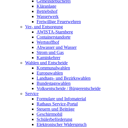
Gemeindebücherei
Kläranlage
Betriebshof
Wasserwerk
Freiwillige Feuerwehren
Ver- und Entsorgung
AWISTA-Starnberg
Containerstandorte
Wertstoffhof
Abwasser und Wasser
Strom und Gas
Kaminkehrer
Wahlen und Entscheide
Kommunalwahlen
Europawahlen
Landtags- und Bezirkswahlen
Bundestagswahlen
Volksentscheide / Bürgerentscheide
Service
Formulare und Infomaterial
Rathaus Service-Portal
Steuern und Beiträge
Geschirrmobil
Schülerbeförderung
Elektronischer Widerspruch