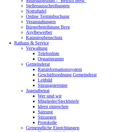
Mitteilungsblatt - "Betrifft Berg"
Stellenausschreibungen
Notruftafel
Online Terminbuchung
Veranstaltungen
Bürgerbeteiligung Berg
Asylbewerber
Katastrophenschutz
Rathaus & Service
Verwaltung
Telefonliste
Organigramm
Gemeinderat
Ratsinformationssystem
Geschäftsordnung Gemeinderat
Leitbild
Sitzungstermine
Jugendbeirat
Wer sind wir
Mitglieder/Steckbriefe
Ideen einreichen
Satzung
Sitzungen
Protokolle
Gemeindliche Einrichtungen