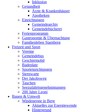
Inklusion
Gesundheit
Ärzte & Krankenhäuser
Apotheken
Einrichtungen
Gemeindearchiv
Gemeindebücherei
Ferienprogramm
Gastronomie & Übernachtung
Familienleben Starnberg
Freizeit und Sport
Vereine
Gemeindebus
Geschirrmobil
Badeplatz
Sporteinrichtungen
Sternwarte
Der Jakobsweg
Tauchen
Seezufahrtsgenehmigungen
200 Jahre Leoni
Bauen & Umwelt
Windenergie in Berg
Aktuelles zur Energiewende
Hintergrund