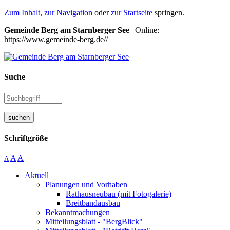
Zum Inhalt
,
zur Navigation
oder
zur Startseite
springen.
Gemeinde Berg am Starnberger See
| Online:
https://www.gemeinde-berg.de//
Suche
suchen
Schriftgröße
A
A
A
Aktuell
Planungen und Vorhaben
Rathausneubau (mit Fotogalerie)
Breitbandausbau
Bekanntmachungen
Mitteilungsblatt - "BergBlick"