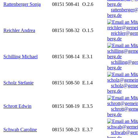
Rattenberger Sonja
08151 508-41
O.2.6
rattenberger
berg.de
Reichler Andrea
08151 508-32
O.1.5
reichler@gem
berg.de
Schilling Michael
08151 508-14
E.3.1
schilling@ge
berg.de
Scholz Stefanie
08151 508-50
E.1.4
scholz@geme
berg.de
Schrott Edwin
08151 508-19
E.3.5
schrott@geme
berg.de
Schwab Caroline
08151 508-23
E.3.7
schwab@gem
berg.de