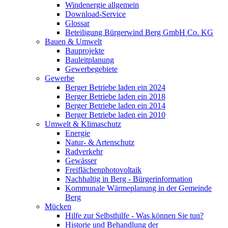
Windenergie allgemein
Download-Service
Glossar
Beteiligung Bürgerwind Berg GmbH Co. KG
Bauen & Umwelt
Bauprojekte
Bauleitplanung
Gewerbegebiete
Gewerbe
Berger Betriebe laden ein 2024
Berger Betriebe laden ein 2018
Berger Betriebe laden ein 2014
Berger Betriebe laden ein 2010
Umwelt & Klimaschutz
Energie
Natur- & Artenschutz
Radverkehr
Gewässer
Freiflächenphotovoltaik
Nachhaltig in Berg - Bürgerinformation
Kommunale Wärmeplanung in der Gemeinde
Berg
Mücken
Hilfe zur Selbsthilfe - Was können Sie tun?
Historie und Behandlung der