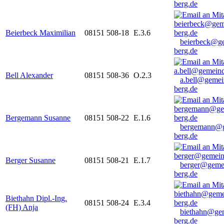
berg.de
Beierbeck Maximilian
08151 508-18
E.3.6
beierbeck@g
berg.de
Bell Alexander
08151 508-36
O.2.3
a.bell@gemei
berg.de
Bergemann Susanne
08151 508-22
E.1.6
bergemann@g
berg.de
Berger Susanne
08151 508-21
E.1.7
berger@geme
berg.de
Biethahn Dipl.-Ing.
08151 508-24
E.3.4
(FH) Anja
biethahn@ge
berg.de