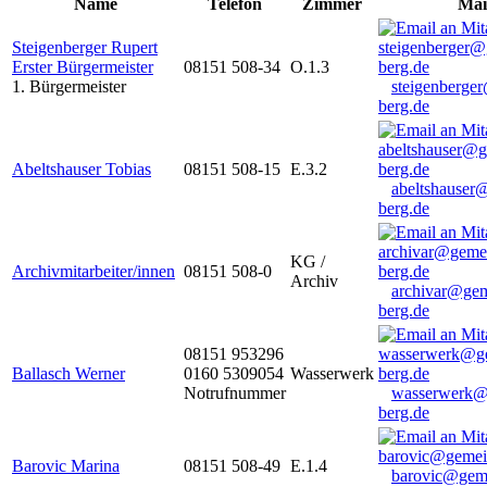
Name
Telefon
Zimmer
Mai
Steigenberger Rupert
Erster Bürgermeister
08151 508-34
O.1.3
1. Bürgermeister
steigenberge
berg.de
Abeltshauser Tobias
08151 508-15
E.3.2
abeltshauser
berg.de
KG /
Archivmitarbeiter/innen
08151 508-0
Archiv
archivar@gem
berg.de
08151 953296
Ballasch Werner
0160 5309054
Wasserwerk
Notrufnummer
wasserwerk@
berg.de
Barovic Marina
08151 508-49
E.1.4
barovic@gem