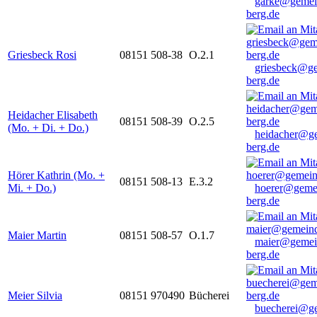
garke@gemei
berg.de
Griesbeck Rosi
08151 508-38
O.2.1
griesbeck@g
berg.de
Heidacher Elisabeth
08151 508-39
O.2.5
(Mo. + Di. + Do.)
heidacher@g
berg.de
Hörer Kathrin (Mo. +
08151 508-13
E.3.2
Mi. + Do.)
hoerer@geme
berg.de
Maier Martin
08151 508-57
O.1.7
maier@gemei
berg.de
Meier Silvia
08151 970490
Bücherei
buecherei@g