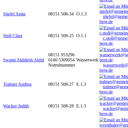
Stiefel Anita
08151 508-34
O.1.3
stiefel@geme
berg.de
Stoll Clara
08151 508-25
O.1.1
c.stoll@geme
berg.de
08151 953296
Swami Akhilesh Akhil
0160 5309054
Wasserwerk
Notrufnummer
wasserwerk@
berg.de
Tralmer Andrea
08151 508-27
E.1.3
tralmer@gem
berg.de
Wacker Judith
08151 508-28
E.1.3
wacker@geme
berg.de