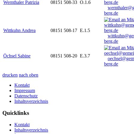
Wernthaler Patrizia
08151 508-33
O.1.6
wernthaler@
berg.de
Wittkuhn Andrea
08151 508-17
E.1.5
wittkuhn@ge
berg.de
Öchsel Sabine
08151 508-20
E.3.7
oechsel@gem
berg.de
drucken
nach oben
Kontakt
Impressum
Datenschutz
Inhaltsverzeichnis
Quicklinks
Kontakt
Inhaltsverzeichnis