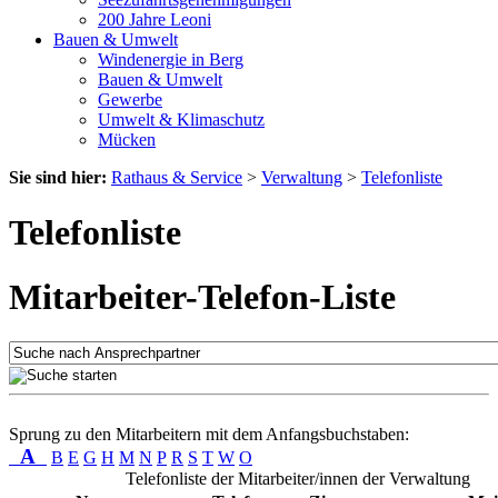
200 Jahre Leoni
Bauen & Umwelt
Windenergie in Berg
Bauen & Umwelt
Gewerbe
Umwelt & Klimaschutz
Mücken
Sie sind hier:
Rathaus & Service
>
Verwaltung
>
Telefonliste
Telefonliste
Mitarbeiter-Telefon-Liste
Sprung zu den Mitarbeitern mit dem Anfangsbuchstaben:
A
B
E
G
H
M
N
P
R
S
T
W
O
Telefonliste der Mitarbeiter/innen der Verwaltung