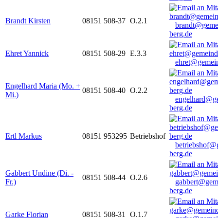
Brandt Kirsten
08151 508-37
O.2.1
brandt@geme
berg.de
Ehret Yannick
08151 508-29
E.3.3
ehret@gemein
Engelhard Maria (Mo. +
08151 508-40
O.2.2
Mi.)
engelhard@g
berg.de
Ertl Markus
08151 953295
Betriebshof
betriebshof@
berg.de
Gabbert Undine (Di. -
08151 508-44
O.2.6
Fr.)
gabbert@gem
berg.de
Garke Florian
08151 508-31
O.1.7