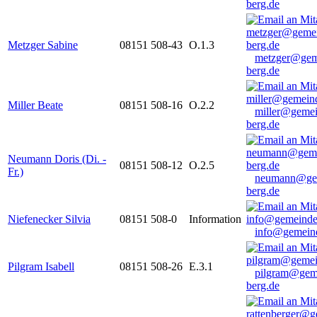
berg.de
Metzger Sabine
08151 508-43
O.1.3
metzger@gem
berg.de
Miller Beate
08151 508-16
O.2.2
miller@gemei
berg.de
Neumann Doris (Di. -
08151 508-12
O.2.5
Fr.)
neumann@ge
berg.de
Niefenecker Silvia
08151 508-0
Information
info@gemeind
Pilgram Isabell
08151 508-26
E.3.1
pilgram@gem
berg.de