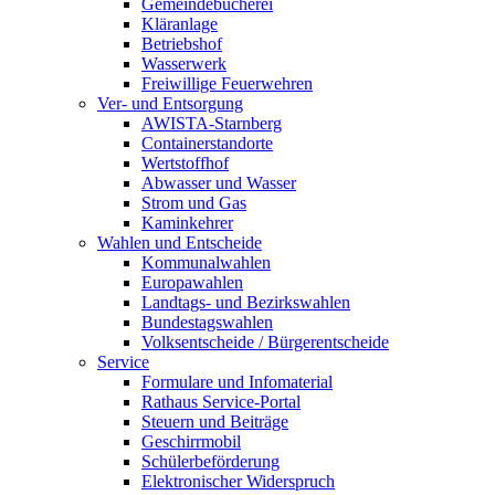
Gemeindebücherei
Kläranlage
Betriebshof
Wasserwerk
Freiwillige Feuerwehren
Ver- und Entsorgung
AWISTA-Starnberg
Containerstandorte
Wertstoffhof
Abwasser und Wasser
Strom und Gas
Kaminkehrer
Wahlen und Entscheide
Kommunalwahlen
Europawahlen
Landtags- und Bezirkswahlen
Bundestagswahlen
Volksentscheide / Bürgerentscheide
Service
Formulare und Infomaterial
Rathaus Service-Portal
Steuern und Beiträge
Geschirrmobil
Schülerbeförderung
Elektronischer Widerspruch