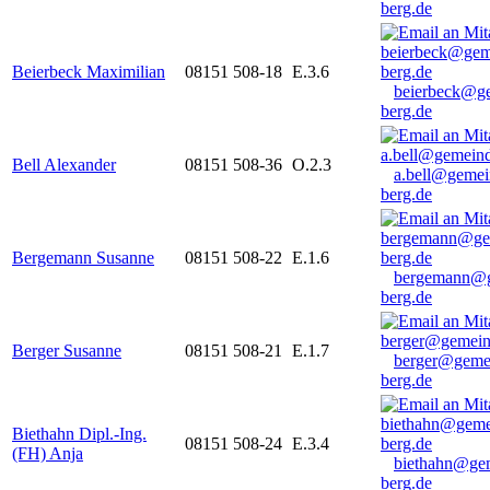
berg.de
Beierbeck Maximilian
08151 508-18
E.3.6
beierbeck@g
berg.de
Bell Alexander
08151 508-36
O.2.3
a.bell@gemei
berg.de
Bergemann Susanne
08151 508-22
E.1.6
bergemann@g
berg.de
Berger Susanne
08151 508-21
E.1.7
berger@geme
berg.de
Biethahn Dipl.-Ing.
08151 508-24
E.3.4
(FH) Anja
biethahn@ge
berg.de