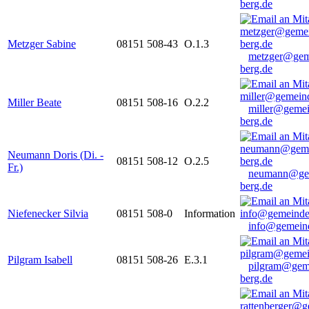
berg.de
Metzger Sabine
08151 508-43
O.1.3
metzger@gem
berg.de
Miller Beate
08151 508-16
O.2.2
miller@gemei
berg.de
Neumann Doris (Di. -
08151 508-12
O.2.5
Fr.)
neumann@ge
berg.de
Niefenecker Silvia
08151 508-0
Information
info@gemeind
Pilgram Isabell
08151 508-26
E.3.1
pilgram@gem
berg.de