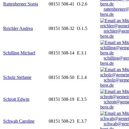
Rattenberger Sonja
08151 508-41
O.2.6
rattenberger
berg.de
Reichler Andrea
08151 508-32
O.1.5
reichler@gem
berg.de
Schilling Michael
08151 508-14
E.3.1
schilling@ge
berg.de
Scholz Stefanie
08151 508-50
E.1.4
scholz@geme
berg.de
Schrott Edwin
08151 508-19
E.3.5
schrott@geme
berg.de
Schwab Caroline
08151 508-23
E.3.7
schwab@gem
berg.de