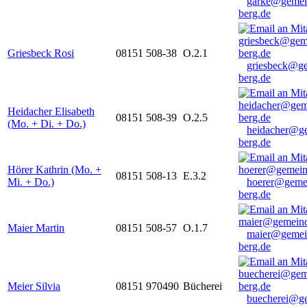
garke@gemei
berg.de
Griesbeck Rosi
08151 508-38
O.2.1
griesbeck@g
berg.de
Heidacher Elisabeth
08151 508-39
O.2.5
(Mo. + Di. + Do.)
heidacher@g
berg.de
Hörer Kathrin (Mo. +
08151 508-13
E.3.2
Mi. + Do.)
hoerer@geme
berg.de
Maier Martin
08151 508-57
O.1.7
maier@gemei
berg.de
Meier Silvia
08151 970490
Bücherei
buecherei@g