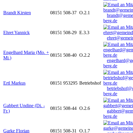
Brandt Kirsten
08151 508-37
O.2.1
brandt@geme
berg.de
Ehret Yannick
08151 508-29
E.3.3
ehret@gemein
Engelhard Maria (Mo. +
08151 508-40
O.2.2
Mi.)
engelhard@g
berg.de
Ertl Markus
08151 953295
Betriebshof
betriebshof@
berg.de
Gabbert Undine (Di. -
08151 508-44
O.2.6
Fr.)
gabbert@gem
berg.de
Garke Florian
08151 508-31
O.1.7