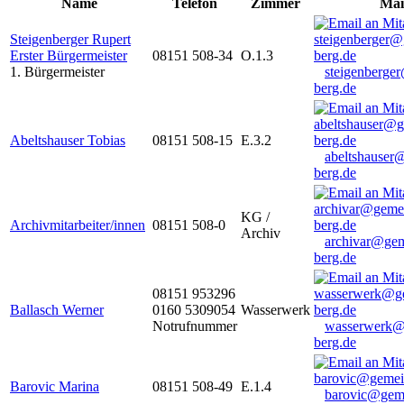
Name
Telefon
Zimmer
Mai
Steigenberger Rupert
Erster Bürgermeister
08151 508-34
O.1.3
1. Bürgermeister
steigenberge
berg.de
Abeltshauser Tobias
08151 508-15
E.3.2
abeltshauser
berg.de
KG /
Archivmitarbeiter/innen
08151 508-0
Archiv
archivar@gem
berg.de
08151 953296
Ballasch Werner
0160 5309054
Wasserwerk
Notrufnummer
wasserwerk@
berg.de
Barovic Marina
08151 508-49
E.1.4
barovic@gem