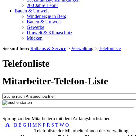
200 Jahre Leoni
Bauen & Umwelt
Windenergie in Berg
Bauen & Umwelt
Gewerbe
Umwelt & Klimaschutz
Mücken
Sie sind hier:
Rathaus & Service
>
Verwaltung
>
Telefonliste
Telefonliste
Mitarbeiter-Telefon-Liste
Sprung zu den Mitarbeitern mit dem Anfangsbuchstaben:
A
B
E
G
H
M
N
P
R
S
T
W
O
Telefonliste der Mitarbeiter/innen der Verwaltung