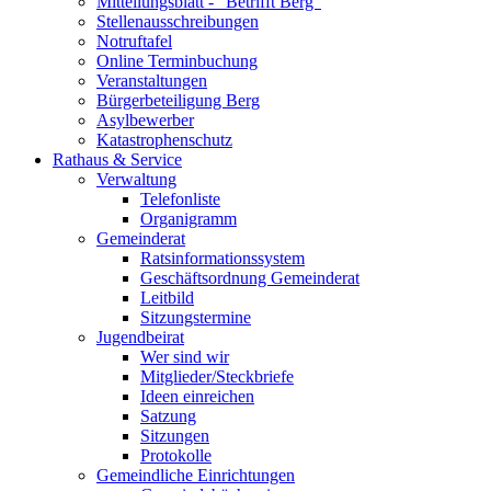
Mitteilungsblatt - "Betrifft Berg"
Stellenausschreibungen
Notruftafel
Online Terminbuchung
Veranstaltungen
Bürgerbeteiligung Berg
Asylbewerber
Katastrophenschutz
Rathaus & Service
Verwaltung
Telefonliste
Organigramm
Gemeinderat
Ratsinformationssystem
Geschäftsordnung Gemeinderat
Leitbild
Sitzungstermine
Jugendbeirat
Wer sind wir
Mitglieder/Steckbriefe
Ideen einreichen
Satzung
Sitzungen
Protokolle
Gemeindliche Einrichtungen