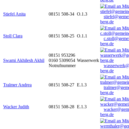
Stiefel Anita
08151 508-34
O.1.3
stiefel@geme
berg.de
Stoll Clara
08151 508-25
O.1.1
c.stoll@geme
berg.de
08151 953296
Swami Akhilesh Akhil
0160 5309054
Wasserwerk
Notrufnummer
wasserwerk@
berg.de
Tralmer Andrea
08151 508-27
E.1.3
tralmer@gem
berg.de
Wacker Judith
08151 508-28
E.1.3
wacker@geme
berg.de