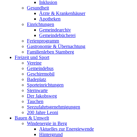
Inklusion
Gesundheit
Ärzte & Krankenhäuser
Apotheken
Einrichtungen
Gemeindearchiv
Gemeindebücherei
Ferienprogramm
Gastronomie & Übernachtung
Familienleben Starnberg
Freizeit und Sport
Vereine
Gemeindebus
Geschirrmobil
Badeplatz
Sporteinrichtungen
Sternwarte
Der Jakobsweg
Tauchen
Seezufahrtsgenehmigungen
200 Jahre Leoni
Bauen & Umwelt
Windenergie in Berg
Aktuelles zur Energiewende
Hintergrund