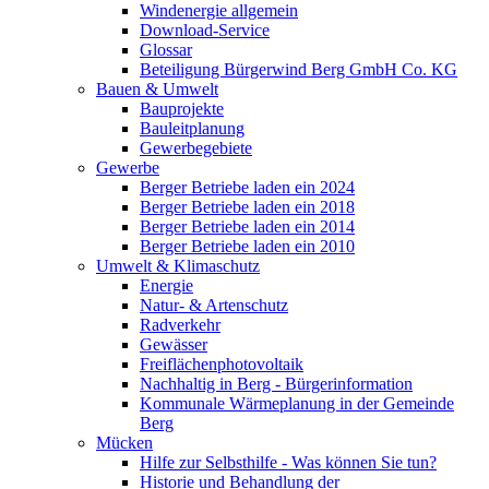
Windenergie allgemein
Download-Service
Glossar
Beteiligung Bürgerwind Berg GmbH Co. KG
Bauen & Umwelt
Bauprojekte
Bauleitplanung
Gewerbegebiete
Gewerbe
Berger Betriebe laden ein 2024
Berger Betriebe laden ein 2018
Berger Betriebe laden ein 2014
Berger Betriebe laden ein 2010
Umwelt & Klimaschutz
Energie
Natur- & Artenschutz
Radverkehr
Gewässer
Freiflächenphotovoltaik
Nachhaltig in Berg - Bürgerinformation
Kommunale Wärmeplanung in der Gemeinde
Berg
Mücken
Hilfe zur Selbsthilfe - Was können Sie tun?
Historie und Behandlung der