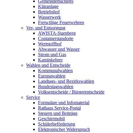
Gemeindebücherei
Kläranlage
Betriebshof
Wasserwerk
Freiwillige Feuerwehren
Ver- und Entsorgung
AWISTA-Starnberg
Containerstandorte
Wertstoffhof
Abwasser und Wasser
Strom und Gas
Kaminkehrer
Wahlen und Entscheide
Kommunalwahlen
Europawahlen
Landtags- und Bezirkswahlen
Bundestagswahlen
Volksentscheide / Bürgerentscheide
Service
Formulare und Infomaterial
Rathaus Service-Portal
Steuern und Beiträge
Geschirrmobil
Schülerbeförderung
Elektronischer Widerspruch