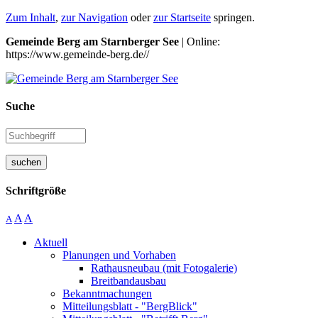
Zum Inhalt
,
zur Navigation
oder
zur Startseite
springen.
Gemeinde Berg am Starnberger See
| Online:
https://www.gemeinde-berg.de//
Suche
suchen
Schriftgröße
A
A
A
Aktuell
Planungen und Vorhaben
Rathausneubau (mit Fotogalerie)
Breitbandausbau
Bekanntmachungen
Mitteilungsblatt - "BergBlick"