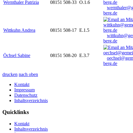
Wernthaler Patrizia
08151 508-33
O.1.6
wernthaler@
berg.de
Wittkuhn Andrea
08151 508-17
E.1.5
wittkuhn@ge
berg.de
Öchsel Sabine
08151 508-20
E.3.7
oechsel@gem
berg.de
drucken
nach oben
Kontakt
Impressum
Datenschutz
Inhaltsverzeichnis
Quicklinks
Kontakt
Inhaltsverzeichnis