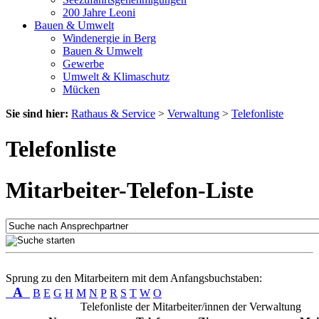
200 Jahre Leoni
Bauen & Umwelt
Windenergie in Berg
Bauen & Umwelt
Gewerbe
Umwelt & Klimaschutz
Mücken
Sie sind hier:
Rathaus & Service
>
Verwaltung
>
Telefonliste
Telefonliste
Mitarbeiter-Telefon-Liste
Sprung zu den Mitarbeitern mit dem Anfangsbuchstaben:
A
B
E
G
H
M
N
P
R
S
T
W
O
Telefonliste der Mitarbeiter/innen der Verwaltung