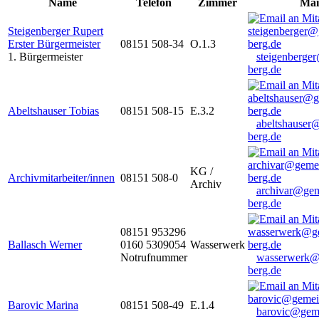
Name
Telefon
Zimmer
Mai
Steigenberger Rupert
Erster Bürgermeister
08151 508-34
O.1.3
1. Bürgermeister
steigenberge
berg.de
Abeltshauser Tobias
08151 508-15
E.3.2
abeltshauser
berg.de
KG /
Archivmitarbeiter/innen
08151 508-0
Archiv
archivar@gem
berg.de
08151 953296
Ballasch Werner
0160 5309054
Wasserwerk
Notrufnummer
wasserwerk@
berg.de
Barovic Marina
08151 508-49
E.1.4
barovic@gem