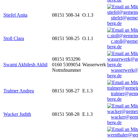
Stiefel Anita
08151 508-34
O.1.3
stiefel@geme
berg.de
Stoll Clara
08151 508-25
O.1.1
c.stoll@geme
berg.de
08151 953296
Swami Akhilesh Akhil
0160 5309054
Wasserwerk
Notrufnummer
wasserwerk@
berg.de
Tralmer Andrea
08151 508-27
E.1.3
tralmer@gem
berg.de
Wacker Judith
08151 508-28
E.1.3
wacker@geme
berg.de