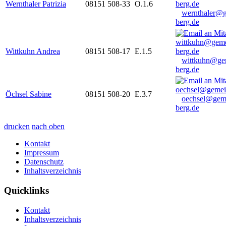
Wernthaler Patrizia
08151 508-33
O.1.6
wernthaler@
berg.de
Wittkuhn Andrea
08151 508-17
E.1.5
wittkuhn@ge
berg.de
Öchsel Sabine
08151 508-20
E.3.7
oechsel@gem
berg.de
drucken
nach oben
Kontakt
Impressum
Datenschutz
Inhaltsverzeichnis
Quicklinks
Kontakt
Inhaltsverzeichnis