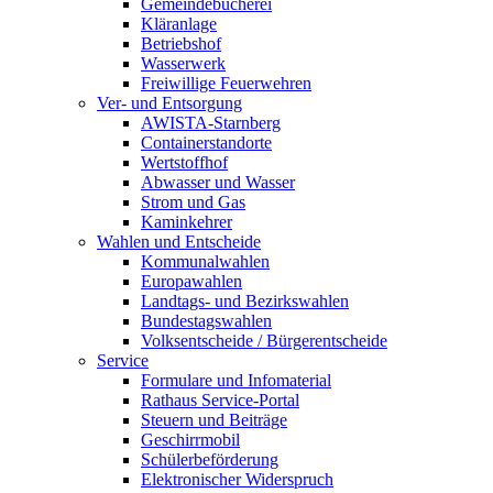
Gemeindebücherei
Kläranlage
Betriebshof
Wasserwerk
Freiwillige Feuerwehren
Ver- und Entsorgung
AWISTA-Starnberg
Containerstandorte
Wertstoffhof
Abwasser und Wasser
Strom und Gas
Kaminkehrer
Wahlen und Entscheide
Kommunalwahlen
Europawahlen
Landtags- und Bezirkswahlen
Bundestagswahlen
Volksentscheide / Bürgerentscheide
Service
Formulare und Infomaterial
Rathaus Service-Portal
Steuern und Beiträge
Geschirrmobil
Schülerbeförderung
Elektronischer Widerspruch