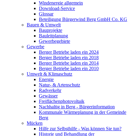
Windenergie allgemein
Download-Service
Glossar
Beteiligung Bürgerwind Berg GmbH Co. KG
Bauen & Umwelt
Bauprojekte
Bauleitplanung
Gewerbegebiete
Gewerbe
Berger Betriebe laden ein 2024
Berger Betriebe laden ein 2018
Berger Betriebe laden ein 2014
Berger Betriebe laden ein 2010
Umwelt & Klimaschutz
Energie
Natur- & Artenschutz
Radverkehr
Gewässer
Freiflächenphotovoltaik
Nachhaltig in Berg - Bürgerinformation
Kommunale Wärmeplanung in der Gemeinde
Berg
Mücken
Hilfe zur Selbsthilfe - Was können Sie tun?
Historie und Behandlung der