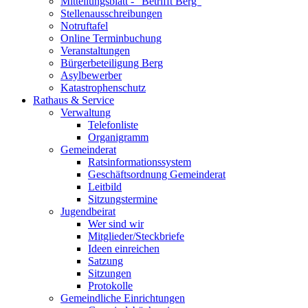
Mitteilungsblatt - "Betrifft Berg"
Stellenausschreibungen
Notruftafel
Online Terminbuchung
Veranstaltungen
Bürgerbeteiligung Berg
Asylbewerber
Katastrophenschutz
Rathaus & Service
Verwaltung
Telefonliste
Organigramm
Gemeinderat
Ratsinformationssystem
Geschäftsordnung Gemeinderat
Leitbild
Sitzungstermine
Jugendbeirat
Wer sind wir
Mitglieder/Steckbriefe
Ideen einreichen
Satzung
Sitzungen
Protokolle
Gemeindliche Einrichtungen