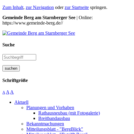
Zum Inhalt
,
zur Navigation
oder
zur Startseite
springen.
Gemeinde Berg am Starnberger See
| Online:
https://www.gemeinde-berg.de//
Suche
suchen
Schriftgröße
A
A
A
Aktuell
Planungen und Vorhaben
Rathausneubau (mit Fotogalerie)
Breitbandausbau
Bekanntmachungen
Mitteilungsblatt - "BergBlick"