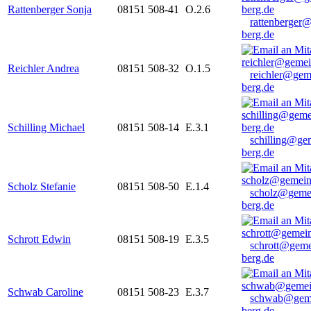
Rattenberger Sonja
08151 508-41
O.2.6
rattenberger
berg.de
Reichler Andrea
08151 508-32
O.1.5
reichler@gem
berg.de
Schilling Michael
08151 508-14
E.3.1
schilling@ge
berg.de
Scholz Stefanie
08151 508-50
E.1.4
scholz@geme
berg.de
Schrott Edwin
08151 508-19
E.3.5
schrott@geme
berg.de
Schwab Caroline
08151 508-23
E.3.7
schwab@gem
berg.de