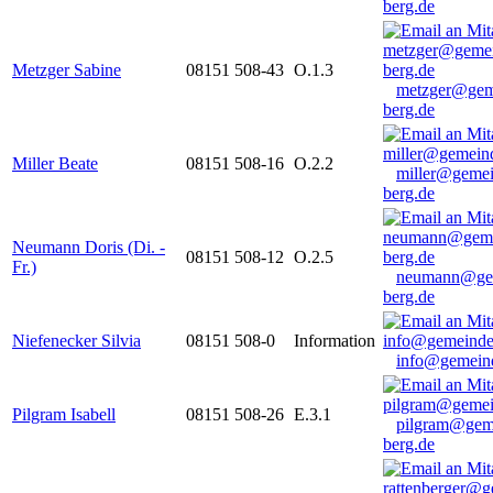
berg.de
Metzger Sabine
08151 508-43
O.1.3
metzger@gem
berg.de
Miller Beate
08151 508-16
O.2.2
miller@gemei
berg.de
Neumann Doris (Di. -
08151 508-12
O.2.5
Fr.)
neumann@ge
berg.de
Niefenecker Silvia
08151 508-0
Information
info@gemeind
Pilgram Isabell
08151 508-26
E.3.1
pilgram@gem
berg.de