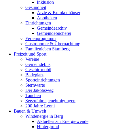
Inklusion
Gesundheit
Ärzte & Krankenhäuser
Apotheken
Einrichtungen
Gemeindearchiv
Gemeindebücherei
Ferienprogramm
Gastronomie & Übernachtung
Familienleben Starnberg
Freizeit und Sport
Vereine
Gemeindebus
Geschirrmobil
Badeplatz
Sporteinrichtungen
Sternwarte
Der Jakobsweg
Tauchen
Seezufahrtsgenehmigungen
200 Jahre Leoni
Bauen & Umwelt
Windenergie in Berg
Aktuelles zur Energiewende
Hintergrund