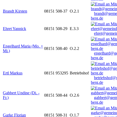
Brandt Kirsten
08151 508-37
O.2.1
brandt@geme
berg.de
Ehret Yannick
08151 508-29
E.3.3
ehret@gemein
Engelhard Maria (Mo. +
08151 508-40
O.2.2
Mi.)
engelhard@g
berg.de
Ertl Markus
08151 953295
Betriebshof
betriebshof@
berg.de
Gabbert Undine (Di. -
08151 508-44
O.2.6
Fr.)
gabbert@gem
berg.de
Garke Florian
08151 508-31
O.1.7