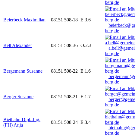
berg.de
Beierbeck Maximilian
08151 508-18
E.3.6
beierbeck@g
berg.de
Bell Alexander
08151 508-36
O.2.3
a.bell@gemei
berg.de
Bergemann Susanne
08151 508-22
E.1.6
bergemann@g
berg.de
Berger Susanne
08151 508-21
E.1.7
berger@geme
berg.de
Biethahn Dipl.-Ing.
08151 508-24
E.3.4
(FH) Anja
biethahn@ge
berg.de