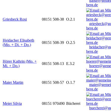
garke@gemei
berg.de
Griesbeck Rosi
08151 508-38
O.2.1
griesbeck@g
berg.de
Heidacher Elisabeth
08151 508-39
O.2.5
(Mo. + Di. + Do.)
heidacher@g
berg.de
Hörer Kathrin (Mo. +
08151 508-13
E.3.2
Mi. + Do.)
hoerer@geme
berg.de
Maier Martin
08151 508-57
O.1.7
maier@gemei
berg.de
Meier Silvia
08151 970490
Bücherei
buecherei@g