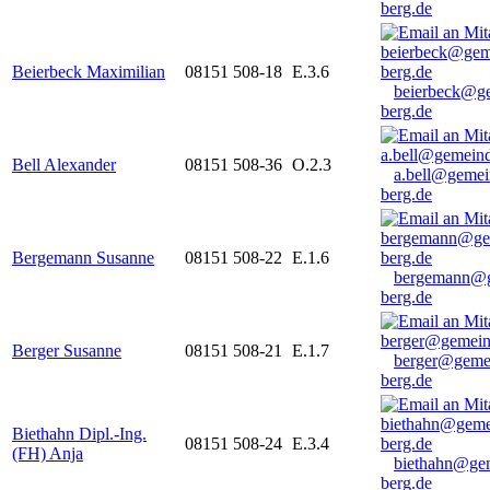
berg.de
Beierbeck Maximilian
08151 508-18
E.3.6
beierbeck@g
berg.de
Bell Alexander
08151 508-36
O.2.3
a.bell@gemei
berg.de
Bergemann Susanne
08151 508-22
E.1.6
bergemann@g
berg.de
Berger Susanne
08151 508-21
E.1.7
berger@geme
berg.de
Biethahn Dipl.-Ing.
08151 508-24
E.3.4
(FH) Anja
biethahn@ge
berg.de