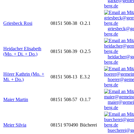
garke@gemei
berg.de
Griesbeck Rosi
08151 508-38
O.2.1
griesbeck@g
berg.de
Heidacher Elisabeth
08151 508-39
O.2.5
(Mo. + Di. + Do.)
heidacher@g
berg.de
Hörer Kathrin (Mo. +
08151 508-13
E.3.2
Mi. + Do.)
hoerer@geme
berg.de
Maier Martin
08151 508-57
O.1.7
maier@gemei
berg.de
Meier Silvia
08151 970490
Bücherei
buecherei@g