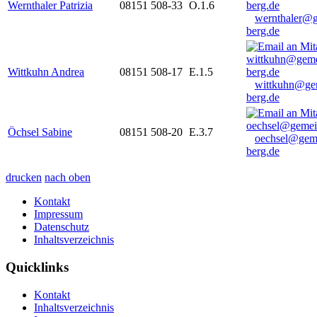
Wernthaler Patrizia
08151 508-33
O.1.6
wernthaler@
berg.de
Wittkuhn Andrea
08151 508-17
E.1.5
wittkuhn@ge
berg.de
Öchsel Sabine
08151 508-20
E.3.7
oechsel@gem
berg.de
drucken
nach oben
Kontakt
Impressum
Datenschutz
Inhaltsverzeichnis
Quicklinks
Kontakt
Inhaltsverzeichnis