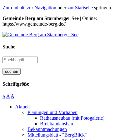
Zum Inhalt
,
zur Navigation
oder
zur Startseite
springen.
Gemeinde Berg am Starnberger See
| Online:
https://www.gemeinde-berg.de//
Suche
suchen
Schriftgröße
A
A
A
Aktuell
Planungen und Vorhaben
Rathausneubau (mit Fotogalerie)
Breitbandausbau
Bekanntmachungen
Mitteilungsblatt - "BergBlick"