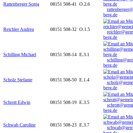
Rattenberger Sonja
08151 508-41
O.2.6
rattenberger
berg.de
Reichler Andrea
08151 508-32
O.1.5
reichler@gem
berg.de
Schilling Michael
08151 508-14
E.3.1
schilling@ge
berg.de
Scholz Stefanie
08151 508-50
E.1.4
scholz@geme
berg.de
Schrott Edwin
08151 508-19
E.3.5
schrott@geme
berg.de
Schwab Caroline
08151 508-23
E.3.7
schwab@gem
berg.de