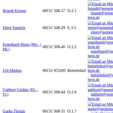
Brandt Kirsten
08151 508-37
O.2.1
brandt@geme
berg.de
Ehret Yannick
08151 508-29
E.3.3
ehret@gemein
Engelhard Maria (Mo. +
08151 508-40
O.2.2
Mi.)
engelhard@g
berg.de
Ertl Markus
08151 953295
Betriebshof
betriebshof@
berg.de
Gabbert Undine (Di. -
08151 508-44
O.2.6
Fr.)
gabbert@gem
berg.de
Garke Florian
08151 508-31
O.1.7