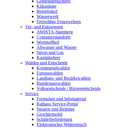
Gemeindebücherei
Kläranlage
Betriebshof
Wasserwerk
Freiwillige Feuerwehren
Ver- und Entsorgung
AWISTA-Starnberg
Containerstandorte
Wertstoffhof
Abwasser und Wasser
Strom und Gas
Kaminkehrer
Wahlen und Entscheide
Kommunalwahlen
Europawahlen
Landtags- und Bezirkswahlen
Bundestagswahlen
Volksentscheide / Bürgerentscheide
Service
Formulare und Infomaterial
Rathaus Service-Portal
Steuern und Beiträge
Geschirrmobil
Schülerbeförderung
Elektronischer Widerspruch