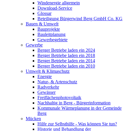
Windenergie allgemein
Download-Service
Glossar
Beteiligung Bürgerwind Berg GmbH Co. KG
Bauen & Umwelt
Bauprojekte
Bauleitplanung
Gewerbegebiete
Gewerbe
Berger Betriebe laden ein 2024
Berger Betriebe laden ein 2018
Berger Betriebe laden ein 2014
Berger Betriebe laden ein 2010
Umwelt & Klimaschutz
Energie
Natur- & Artenschutz
Radverkehr
Gewässer
Freiflächenphotovoltaik
Nachhaltig in Berg - Bürgerinformation
Kommunale Wärmeplanung in der Gemeinde
Berg
Mücken
Hilfe zur Selbsthilfe - Was können Sie tun?
Historie und Behandlung der