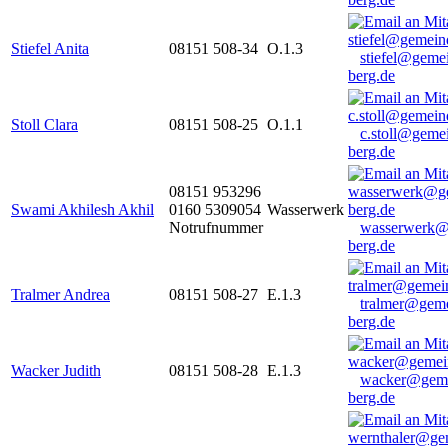
Stiefel Anita
08151 508-34
O.1.3
stiefel@geme
berg.de
Stoll Clara
08151 508-25
O.1.1
c.stoll@geme
berg.de
08151 953296
Swami Akhilesh Akhil
0160 5309054
Wasserwerk
Notrufnummer
wasserwerk@
berg.de
Tralmer Andrea
08151 508-27
E.1.3
tralmer@gem
berg.de
Wacker Judith
08151 508-28
E.1.3
wacker@geme
berg.de