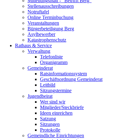
Mitteilungsblatt - "Betrifft Berg"
Stellenausschreibungen
Notruftafel
Online Terminbuchung
Veranstaltungen
Bürgerbeteiligung Berg
Asylbewerber
Katastrophenschutz
Rathaus & Service
Verwaltung
Telefonliste
Organigramm
Gemeinderat
Ratsinformationssystem
Geschäftsordnung Gemeinderat
Leitbild
Sitzungstermine
Jugendbeirat
Wer sind wir
Mitglieder/Steckbriefe
Ideen einreichen
Satzung
Sitzungen
Protokolle
Gemeindliche Einrichtungen