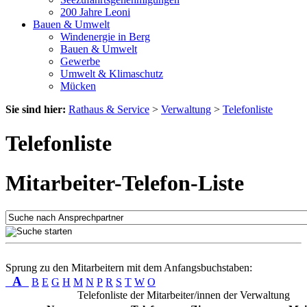
200 Jahre Leoni
Bauen & Umwelt
Windenergie in Berg
Bauen & Umwelt
Gewerbe
Umwelt & Klimaschutz
Mücken
Sie sind hier:
Rathaus & Service
>
Verwaltung
>
Telefonliste
Telefonliste
Mitarbeiter-Telefon-Liste
Sprung zu den Mitarbeitern mit dem Anfangsbuchstaben:
A
B
E
G
H
M
N
P
R
S
T
W
O
Telefonliste der Mitarbeiter/innen der Verwaltung