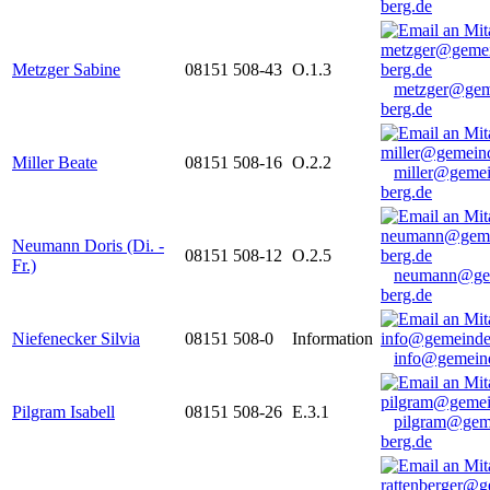
berg.de
Metzger Sabine
08151 508-43
O.1.3
metzger@gem
berg.de
Miller Beate
08151 508-16
O.2.2
miller@gemei
berg.de
Neumann Doris (Di. -
08151 508-12
O.2.5
Fr.)
neumann@ge
berg.de
Niefenecker Silvia
08151 508-0
Information
info@gemeind
Pilgram Isabell
08151 508-26
E.3.1
pilgram@gem
berg.de