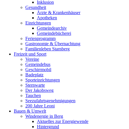
Inklusion
Gesundheit
Ärzte & Krankenhäuser
Apotheken
Einrichtungen
Gemeindearchiv
Gemeindebücherei
Ferienprogramm
Gastronomie & Übernachtung
Familienleben Starnberg
Freizeit und Sport
Vereine
Gemeindebus
Geschirrmobil
Badeplatz
Sporteinrichtungen
Sternwarte
Der Jakobsweg
Tauchen
Seezufahrtsgenehmigungen
200 Jahre Leoni
Bauen & Umwelt
Windenergie in Berg
Aktuelles zur Energiewende
Hintergrund