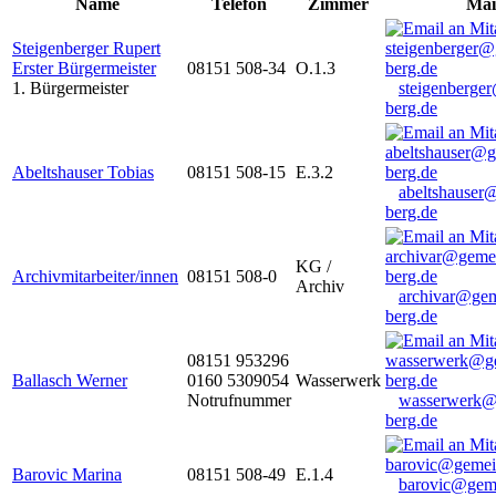
Name
Telefon
Zimmer
Mai
Steigenberger Rupert
Erster Bürgermeister
08151 508-34
O.1.3
1. Bürgermeister
steigenberge
berg.de
Abeltshauser Tobias
08151 508-15
E.3.2
abeltshauser
berg.de
KG /
Archivmitarbeiter/innen
08151 508-0
Archiv
archivar@gem
berg.de
08151 953296
Ballasch Werner
0160 5309054
Wasserwerk
Notrufnummer
wasserwerk@
berg.de
Barovic Marina
08151 508-49
E.1.4
barovic@gem