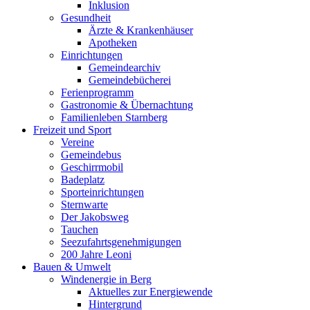
Inklusion
Gesundheit
Ärzte & Krankenhäuser
Apotheken
Einrichtungen
Gemeindearchiv
Gemeindebücherei
Ferienprogramm
Gastronomie & Übernachtung
Familienleben Starnberg
Freizeit und Sport
Vereine
Gemeindebus
Geschirrmobil
Badeplatz
Sporteinrichtungen
Sternwarte
Der Jakobsweg
Tauchen
Seezufahrtsgenehmigungen
200 Jahre Leoni
Bauen & Umwelt
Windenergie in Berg
Aktuelles zur Energiewende
Hintergrund