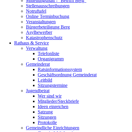
Mitteilungsblatt - "Betrifft Berg"
Stellenausschreibungen
Notruftafel
Online Terminbuchung
Veranstaltungen
Bürgerbeteiligung Berg
Asylbewerber
Katastrophenschutz
Rathaus & Service
Verwaltung
Telefonliste
Organigramm
Gemeinderat
Ratsinformationssystem
Geschäftsordnung Gemeinderat
Leitbild
Sitzungstermine
Jugendbeirat
Wer sind wir
Mitglieder/Steckbriefe
Ideen einreichen
Satzung
Sitzungen
Protokolle
Gemeindliche Einrichtungen