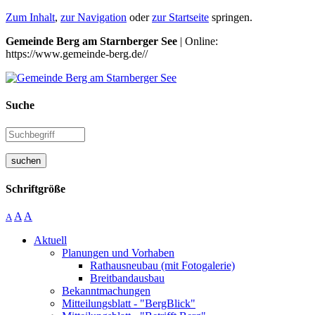
Zum Inhalt
,
zur Navigation
oder
zur Startseite
springen.
Gemeinde Berg am Starnberger See
| Online:
https://www.gemeinde-berg.de//
Suche
suchen
Schriftgröße
A
A
A
Aktuell
Planungen und Vorhaben
Rathausneubau (mit Fotogalerie)
Breitbandausbau
Bekanntmachungen
Mitteilungsblatt - "BergBlick"