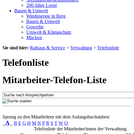
200 Jahre Leoni
Bauen & Umwelt
Windenergie in Berg
Bauen & Umwelt
Gewerbe
Umwelt & Klimaschutz
Mücken
Sie sind hier:
Rathaus & Service
>
Verwaltung
>
Telefonliste
Telefonliste
Mitarbeiter-Telefon-Liste
Sprung zu den Mitarbeitern mit dem Anfangsbuchstaben:
A
B
E
G
H
M
N
P
R
S
T
W
O
Telefonliste der Mitarbeiter/innen der Verwaltung