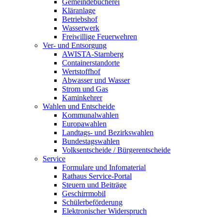
Gemeindebücherei
Kläranlage
Betriebshof
Wasserwerk
Freiwillige Feuerwehren
Ver- und Entsorgung
AWISTA-Starnberg
Containerstandorte
Wertstoffhof
Abwasser und Wasser
Strom und Gas
Kaminkehrer
Wahlen und Entscheide
Kommunalwahlen
Europawahlen
Landtags- und Bezirkswahlen
Bundestagswahlen
Volksentscheide / Bürgerentscheide
Service
Formulare und Infomaterial
Rathaus Service-Portal
Steuern und Beiträge
Geschirrmobil
Schülerbeförderung
Elektronischer Widerspruch