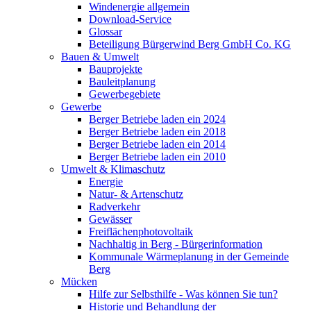
Windenergie allgemein
Download-Service
Glossar
Beteiligung Bürgerwind Berg GmbH Co. KG
Bauen & Umwelt
Bauprojekte
Bauleitplanung
Gewerbegebiete
Gewerbe
Berger Betriebe laden ein 2024
Berger Betriebe laden ein 2018
Berger Betriebe laden ein 2014
Berger Betriebe laden ein 2010
Umwelt & Klimaschutz
Energie
Natur- & Artenschutz
Radverkehr
Gewässer
Freiflächenphotovoltaik
Nachhaltig in Berg - Bürgerinformation
Kommunale Wärmeplanung in der Gemeinde
Berg
Mücken
Hilfe zur Selbsthilfe - Was können Sie tun?
Historie und Behandlung der