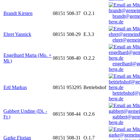
Brandt Kirsten
08151 508-37
O.2.1
brandt@geme
berg.de
Ehret Yannick
08151 508-29
E.3.3
ehret@gemein
Engelhard Maria (Mo. +
08151 508-40
O.2.2
Mi.)
engelhard@g
berg.de
Ertl Markus
08151 953295
Betriebshof
betriebshof@
berg.de
Gabbert Undine (Di. -
08151 508-44
O.2.6
Fr.)
gabbert@gem
berg.de
Garke Florian
08151 508-31
O.1.7