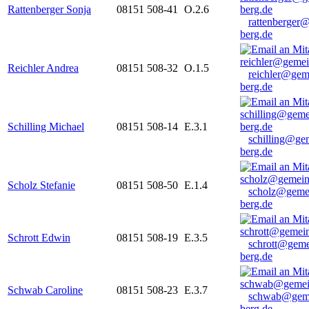
Rattenberger Sonja
08151 508-41
O.2.6
rattenberger
berg.de
Reichler Andrea
08151 508-32
O.1.5
reichler@gem
berg.de
Schilling Michael
08151 508-14
E.3.1
schilling@ge
berg.de
Scholz Stefanie
08151 508-50
E.1.4
scholz@geme
berg.de
Schrott Edwin
08151 508-19
E.3.5
schrott@geme
berg.de
Schwab Caroline
08151 508-23
E.3.7
schwab@gem
berg.de