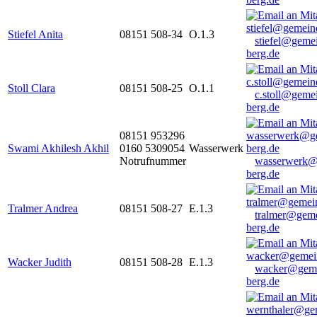
Stiefel Anita
08151 508-34
O.1.3
stiefel@geme
berg.de
Stoll Clara
08151 508-25
O.1.1
c.stoll@geme
berg.de
08151 953296
Swami Akhilesh Akhil
0160 5309054
Wasserwerk
Notrufnummer
wasserwerk@
berg.de
Tralmer Andrea
08151 508-27
E.1.3
tralmer@gem
berg.de
Wacker Judith
08151 508-28
E.1.3
wacker@geme
berg.de