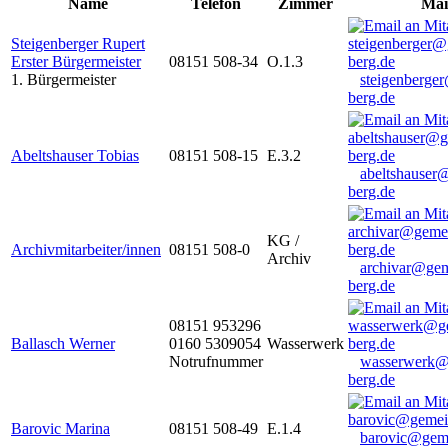
Name
Telefon
Zimmer
Mai
Steigenberger Rupert
Erster Bürgermeister
08151 508-34
O.1.3
1. Bürgermeister
steigenberge
berg.de
Abeltshauser Tobias
08151 508-15
E.3.2
abeltshauser
berg.de
KG /
Archivmitarbeiter/innen
08151 508-0
Archiv
archivar@gem
berg.de
08151 953296
Ballasch Werner
0160 5309054
Wasserwerk
Notrufnummer
wasserwerk@
berg.de
Barovic Marina
08151 508-49
E.1.4
barovic@gem