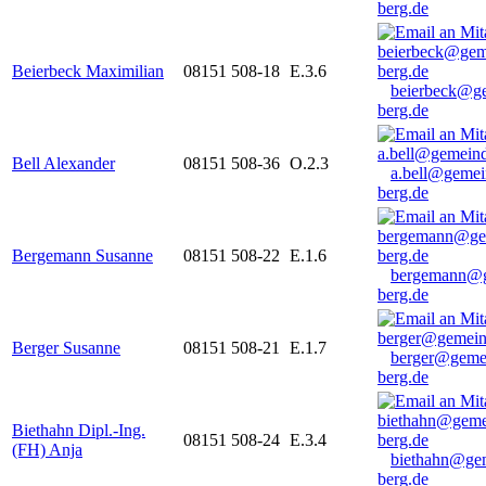
berg.de
Beierbeck Maximilian
08151 508-18
E.3.6
beierbeck@g
berg.de
Bell Alexander
08151 508-36
O.2.3
a.bell@gemei
berg.de
Bergemann Susanne
08151 508-22
E.1.6
bergemann@g
berg.de
Berger Susanne
08151 508-21
E.1.7
berger@geme
berg.de
Biethahn Dipl.-Ing.
08151 508-24
E.3.4
(FH) Anja
biethahn@ge
berg.de