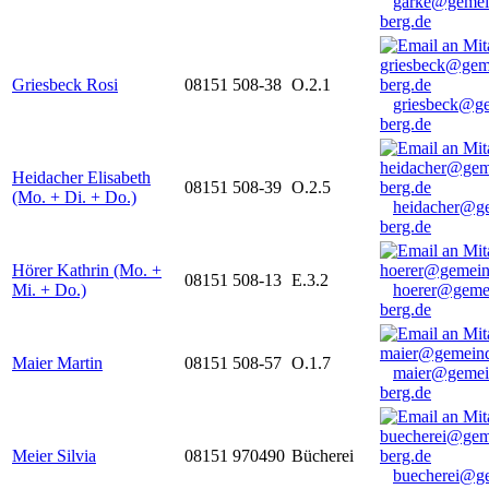
garke@gemei
berg.de
Griesbeck Rosi
08151 508-38
O.2.1
griesbeck@g
berg.de
Heidacher Elisabeth
08151 508-39
O.2.5
(Mo. + Di. + Do.)
heidacher@g
berg.de
Hörer Kathrin (Mo. +
08151 508-13
E.3.2
Mi. + Do.)
hoerer@geme
berg.de
Maier Martin
08151 508-57
O.1.7
maier@gemei
berg.de
Meier Silvia
08151 970490
Bücherei
buecherei@g