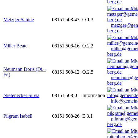
berg.de
Metzger Sabine
08151 508-43
O.1.3
metzger@gem
berg.de
Miller Beate
08151 508-16
O.2.2
miller@gemei
berg.de
Neumann Doris (Di. -
08151 508-12
O.2.5
Fr.)
neumann@ge
berg.de
Niefenecker Silvia
08151 508-0
Information
info@gemeind
Pilgram Isabell
08151 508-26
E.3.1
pilgram@gem
berg.de