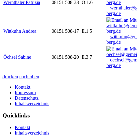
Wernthaler Patrizia
08151 508-33
O.1.6
wernthaler@
berg.de
Wittkuhn Andrea
08151 508-17
E.1.5
wittkuhn@ge
berg.de
Öchsel Sabine
08151 508-20
E.3.7
oechsel@gem
berg.de
drucken
nach oben
Kontakt
Impressum
Datenschutz
Inhaltsverzeichnis
Quicklinks
Kontakt
Inhaltsverzeichnis