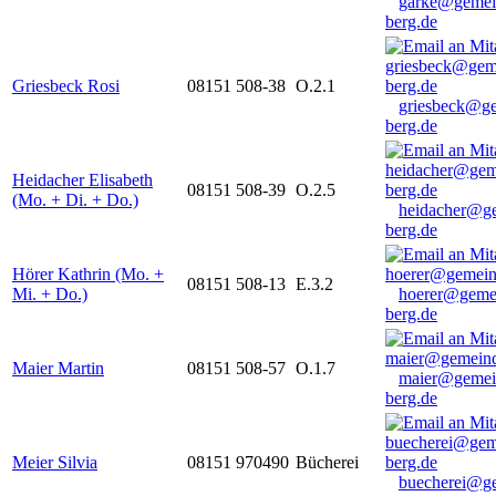
garke@gemei
berg.de
Griesbeck Rosi
08151 508-38
O.2.1
griesbeck@g
berg.de
Heidacher Elisabeth
08151 508-39
O.2.5
(Mo. + Di. + Do.)
heidacher@g
berg.de
Hörer Kathrin (Mo. +
08151 508-13
E.3.2
Mi. + Do.)
hoerer@geme
berg.de
Maier Martin
08151 508-57
O.1.7
maier@gemei
berg.de
Meier Silvia
08151 970490
Bücherei
buecherei@g