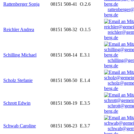
Rattenberger Sonja
08151 508-41
O.2.6
rattenberger
berg.de
Reichler Andrea
08151 508-32
O.1.5
reichler@gem
berg.de
Schilling Michael
08151 508-14
E.3.1
schilling@ge
berg.de
Scholz Stefanie
08151 508-50
E.1.4
scholz@geme
berg.de
Schrott Edwin
08151 508-19
E.3.5
schrott@geme
berg.de
Schwab Caroline
08151 508-23
E.3.7
schwab@gem
berg.de