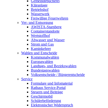
Gemeindebücherei
Kläranlage
Betriebshof
Wasserwerk
Freiwillige Feuerwehren
Ver- und Entsorgung
AWISTA-Starnberg
Containerstandorte
Wertstoffhof
Abwasser und Wasser
Strom und Gas
Kaminkehrer
Wahlen und Entscheide
Kommunalwahlen
Europawahlen
Landtags- und Bezirkswahlen
Bundestagswahlen
Volksentscheide / Bürgerentscheide
Service
Formulare und Infomaterial
Rathaus Service-Portal
Steuern und Beiträge
Geschirrmobil
Schülerbeförderung
Elektronischer Widerspruch