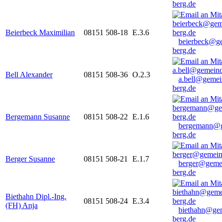
berg.de
Beierbeck Maximilian
08151 508-18
E.3.6
beierbeck@g
berg.de
Bell Alexander
08151 508-36
O.2.3
a.bell@gemei
berg.de
Bergemann Susanne
08151 508-22
E.1.6
bergemann@g
berg.de
Berger Susanne
08151 508-21
E.1.7
berger@geme
berg.de
Biethahn Dipl.-Ing.
08151 508-24
E.3.4
(FH) Anja
biethahn@ge
berg.de