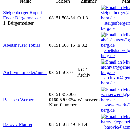
Name
Telefon
Zimmer
Mai
Steigenberger Rupert
Erster Bürgermeister
08151 508-34
O.1.3
1. Bürgermeister
steigenberge
berg.de
Abeltshauser Tobias
08151 508-15
E.3.2
abeltshauser
berg.de
KG /
Archivmitarbeiter/innen
08151 508-0
Archiv
archivar@gem
berg.de
08151 953296
Ballasch Werner
0160 5309054
Wasserwerk
Notrufnummer
wasserwerk@
berg.de
Barovic Marina
08151 508-49
E.1.4
barovic@gem