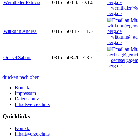
Wernthaler Patrizia
08151 508-33
O.1.6
wernthaler@
berg.de
Wittkuhn Andrea
08151 508-17
E.1.5
wittkuhn@ge
berg.de
Öchsel Sabine
08151 508-20
E.3.7
oechsel@gem
berg.de
drucken
nach oben
Kontakt
Impressum
Datenschutz
Inhaltsverzeichnis
Quicklinks
Kontakt
Inhaltsverzeichnis