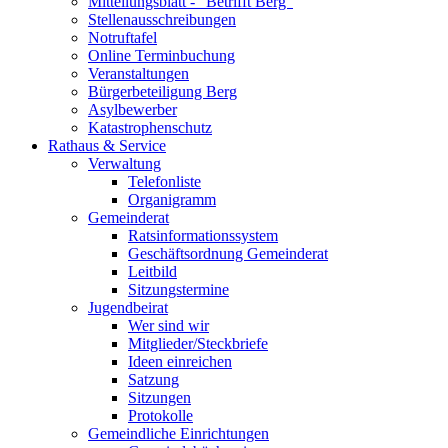
Mitteilungsblatt - "Betrifft Berg"
Stellenausschreibungen
Notruftafel
Online Terminbuchung
Veranstaltungen
Bürgerbeteiligung Berg
Asylbewerber
Katastrophenschutz
Rathaus & Service
Verwaltung
Telefonliste
Organigramm
Gemeinderat
Ratsinformationssystem
Geschäftsordnung Gemeinderat
Leitbild
Sitzungstermine
Jugendbeirat
Wer sind wir
Mitglieder/Steckbriefe
Ideen einreichen
Satzung
Sitzungen
Protokolle
Gemeindliche Einrichtungen