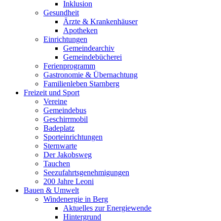
Inklusion
Gesundheit
Ärzte & Krankenhäuser
Apotheken
Einrichtungen
Gemeindearchiv
Gemeindebücherei
Ferienprogramm
Gastronomie & Übernachtung
Familienleben Starnberg
Freizeit und Sport
Vereine
Gemeindebus
Geschirrmobil
Badeplatz
Sporteinrichtungen
Sternwarte
Der Jakobsweg
Tauchen
Seezufahrtsgenehmigungen
200 Jahre Leoni
Bauen & Umwelt
Windenergie in Berg
Aktuelles zur Energiewende
Hintergrund