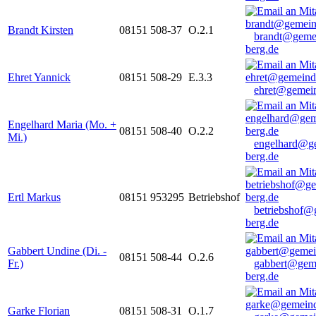
Brandt Kirsten
08151 508-37
O.2.1
brandt@geme
berg.de
Ehret Yannick
08151 508-29
E.3.3
ehret@gemein
Engelhard Maria (Mo. +
08151 508-40
O.2.2
Mi.)
engelhard@g
berg.de
Ertl Markus
08151 953295
Betriebshof
betriebshof@
berg.de
Gabbert Undine (Di. -
08151 508-44
O.2.6
Fr.)
gabbert@gem
berg.de
Garke Florian
08151 508-31
O.1.7