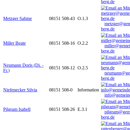
berg.de
Metzger Sabine
08151 508-43
O.1.3
metzger@gem
berg.de
Miller Beate
08151 508-16
O.2.2
miller@gemei
berg.de
Neumann Doris (Di. -
08151 508-12
O.2.5
Fr.)
neumann@ge
berg.de
Niefenecker Silvia
08151 508-0
Information
info@gemeind
Pilgram Isabell
08151 508-26
E.3.1
pilgram@gem
berg.de