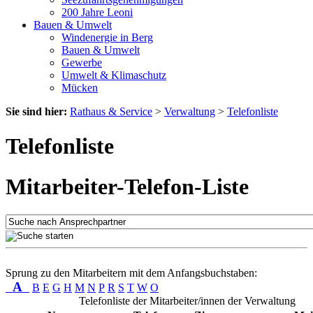
200 Jahre Leoni
Bauen & Umwelt
Windenergie in Berg
Bauen & Umwelt
Gewerbe
Umwelt & Klimaschutz
Mücken
Sie sind hier:
Rathaus & Service
>
Verwaltung
>
Telefonliste
Telefonliste
Mitarbeiter-Telefon-Liste
Sprung zu den Mitarbeitern mit dem Anfangsbuchstaben:
A
B
E
G
H
M
N
P
R
S
T
W
O
Telefonliste der Mitarbeiter/innen der Verwaltung