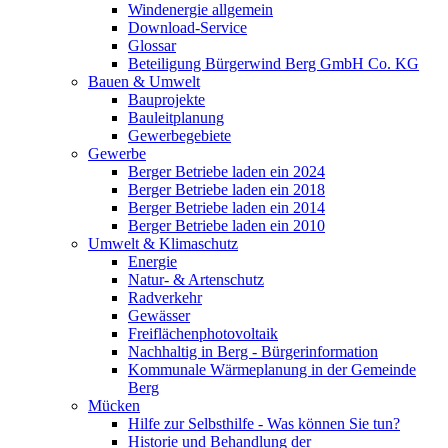
Windenergie allgemein
Download-Service
Glossar
Beteiligung Bürgerwind Berg GmbH Co. KG
Bauen & Umwelt
Bauprojekte
Bauleitplanung
Gewerbegebiete
Gewerbe
Berger Betriebe laden ein 2024
Berger Betriebe laden ein 2018
Berger Betriebe laden ein 2014
Berger Betriebe laden ein 2010
Umwelt & Klimaschutz
Energie
Natur- & Artenschutz
Radverkehr
Gewässer
Freiflächenphotovoltaik
Nachhaltig in Berg - Bürgerinformation
Kommunale Wärmeplanung in der Gemeinde
Berg
Mücken
Hilfe zur Selbsthilfe - Was können Sie tun?
Historie und Behandlung der