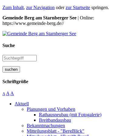
Zum Inhalt
,
zur Navigation
oder
zur Startseite
springen.
Gemeinde Berg am Starnberger See
| Online:
https://www.gemeinde-berg.de//
Suche
suchen
Schriftgröße
A
A
A
Aktuell
Planungen und Vorhaben
Rathausneubau (mit Fotogalerie)
Breitbandausbau
Bekanntmachungen
Mitteilungsblatt - "BergBlick"