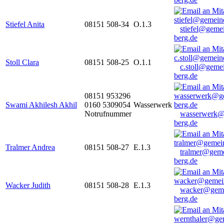
Stiefel Anita
08151 508-34
O.1.3
stiefel@geme
berg.de
Stoll Clara
08151 508-25
O.1.1
c.stoll@geme
berg.de
08151 953296
Swami Akhilesh Akhil
0160 5309054
Wasserwerk
Notrufnummer
wasserwerk@
berg.de
Tralmer Andrea
08151 508-27
E.1.3
tralmer@gem
berg.de
Wacker Judith
08151 508-28
E.1.3
wacker@geme
berg.de