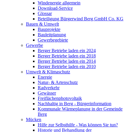
Windenergie allgemein
Download-Service
Glossar
Beteiligung Bürgerwind Berg GmbH Co. KG
Bauen & Umwelt
Bauprojekte
Bauleitplanung
Gewerbegebiete
Gewerbe
Berger Betriebe laden ein 2024
Berger Betriebe laden ein 2018
Berger Betriebe laden ein 2014
Berger Betriebe laden ein 2010
Umwelt & Klimaschutz
Energie
Natur- & Artenschutz
Radverkehr
Gewässer
Freiflächenphotovoltaik
Nachhaltig in Berg - Bürgerinformation
Kommunale Wärmeplanung in der Gemeinde
Berg
Mücken
Hilfe zur Selbsthilfe - Was können Sie tun?
Historie und Behandlung der