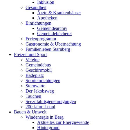
Inklusion
Gesundheit
Ärzte & Krankenhäuser
Apotheken
Einrichtungen
Gemeindearchiv
Gemeindebücherei
Ferienprogramm
Gastronomie & Übernachtung
Familienleben Starnberg
Freizeit und Sport
Vereine
Gemeindebus
Geschirrmobil
Badeplatz
Sporteinrichtungen
Sternwarte
Der Jakobsweg
Tauchen
Seezufahrtsgenehmigungen
200 Jahre Leoni
Bauen & Umwelt
Windenergie in Berg
Aktuelles zur Energiewende
Hintergrund