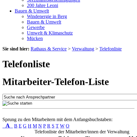
200 Jahre Leoni
Bauen & Umwelt
Windenergie in Berg
Bauen & Umwelt
Gewerbe
Umwelt & Klimaschutz
Mücken
Sie sind hier:
Rathaus & Service
>
Verwaltung
>
Telefonliste
Telefonliste
Mitarbeiter-Telefon-Liste
Sprung zu den Mitarbeitern mit dem Anfangsbuchstaben:
A
B
E
G
H
M
N
P
R
S
T
W
O
Telefonliste der Mitarbeiter/innen der Verwaltung