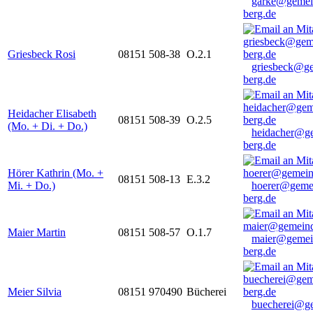
garke@gemei
berg.de
Griesbeck Rosi
08151 508-38
O.2.1
griesbeck@g
berg.de
Heidacher Elisabeth
08151 508-39
O.2.5
(Mo. + Di. + Do.)
heidacher@g
berg.de
Hörer Kathrin (Mo. +
08151 508-13
E.3.2
Mi. + Do.)
hoerer@geme
berg.de
Maier Martin
08151 508-57
O.1.7
maier@gemei
berg.de
Meier Silvia
08151 970490
Bücherei
buecherei@g