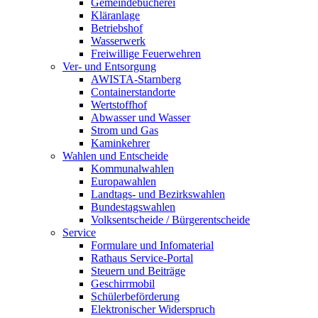
Gemeindebücherei
Kläranlage
Betriebshof
Wasserwerk
Freiwillige Feuerwehren
Ver- und Entsorgung
AWISTA-Starnberg
Containerstandorte
Wertstoffhof
Abwasser und Wasser
Strom und Gas
Kaminkehrer
Wahlen und Entscheide
Kommunalwahlen
Europawahlen
Landtags- und Bezirkswahlen
Bundestagswahlen
Volksentscheide / Bürgerentscheide
Service
Formulare und Infomaterial
Rathaus Service-Portal
Steuern und Beiträge
Geschirrmobil
Schülerbeförderung
Elektronischer Widerspruch