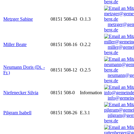
berg.de
Metzger Sabine
08151 508-43
O.1.3
metzger@gem
berg.de
Miller Beate
08151 508-16
O.2.2
miller@gemei
berg.de
Neumann Doris (Di. -
08151 508-12
O.2.5
Fr.)
neumann@ge
berg.de
Niefenecker Silvia
08151 508-0
Information
info@gemeind
Pilgram Isabell
08151 508-26
E.3.1
pilgram@gem
berg.de