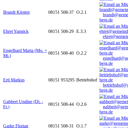
Brandt Kirsten
08151 508-37
O.2.1
brandt@geme
berg.de
Ehret Yannick
08151 508-29
E.3.3
ehret@gemein
Engelhard Maria (Mo. +
08151 508-40
O.2.2
Mi.)
engelhard@g
berg.de
Ertl Markus
08151 953295
Betriebshof
betriebshof@
berg.de
Gabbert Undine (Di. -
08151 508-44
O.2.6
Fr.)
gabbert@gem
berg.de
Garke Florian
08151 508-31
O.1.7