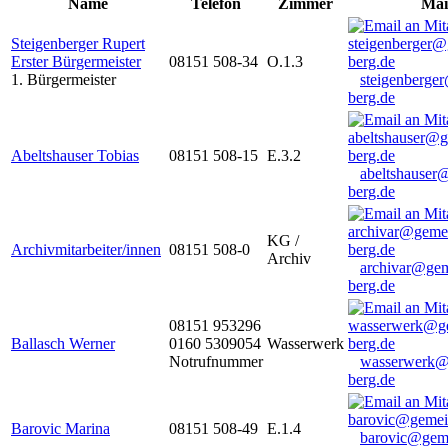
Name
Telefon
Zimmer
Mai
Steigenberger Rupert
Erster Bürgermeister
08151 508-34
O.1.3
1. Bürgermeister
steigenberge
berg.de
Abeltshauser Tobias
08151 508-15
E.3.2
abeltshauser
berg.de
KG /
Archivmitarbeiter/innen
08151 508-0
Archiv
archivar@gem
berg.de
08151 953296
Ballasch Werner
0160 5309054
Wasserwerk
Notrufnummer
wasserwerk@
berg.de
Barovic Marina
08151 508-49
E.1.4
barovic@gem