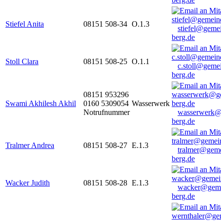
Stiefel Anita
08151 508-34
O.1.3
stiefel@geme
berg.de
Stoll Clara
08151 508-25
O.1.1
c.stoll@geme
berg.de
08151 953296
Swami Akhilesh Akhil
0160 5309054
Wasserwerk
Notrufnummer
wasserwerk@
berg.de
Tralmer Andrea
08151 508-27
E.1.3
tralmer@gem
berg.de
Wacker Judith
08151 508-28
E.1.3
wacker@geme
berg.de