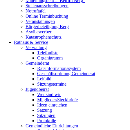
Mitteilungsblatt - "Betrifft Berg"
Stellenausschreibungen
Notruftafel
Online Terminbuchung
Veranstaltungen
Bürgerbeteiligung Berg
Asylbewerber
Katastrophenschutz
Rathaus & Service
Verwaltung
Telefonliste
Organigramm
Gemeinderat
Ratsinformationssystem
Geschäftsordnung Gemeinderat
Leitbild
Sitzungstermine
Jugendbeirat
Wer sind wir
Mitglieder/Steckbriefe
Ideen einreichen
Satzung
Sitzungen
Protokolle
Gemeindliche Einrichtungen