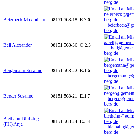
berg.de
Beierbeck Maximilian
08151 508-18
E.3.6
beierbeck@g
berg.de
Bell Alexander
08151 508-36
O.2.3
a.bell@gemei
berg.de
Bergemann Susanne
08151 508-22
E.1.6
bergemann@g
berg.de
Berger Susanne
08151 508-21
E.1.7
berger@geme
berg.de
Biethahn Dipl.-Ing.
08151 508-24
E.3.4
(FH) Anja
biethahn@ge
berg.de