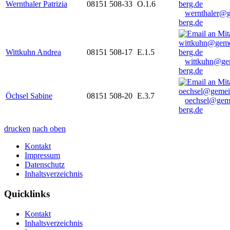
Wernthaler Patrizia
08151 508-33
O.1.6
wernthaler@
berg.de
Wittkuhn Andrea
08151 508-17
E.1.5
wittkuhn@ge
berg.de
Öchsel Sabine
08151 508-20
E.3.7
oechsel@gem
berg.de
drucken
nach oben
Kontakt
Impressum
Datenschutz
Inhaltsverzeichnis
Quicklinks
Kontakt
Inhaltsverzeichnis