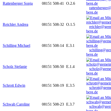
Rattenberger Sonja
08151 508-41
O.2.6
rattenberger
berg.de
Reichler Andrea
08151 508-32
O.1.5
reichler@gem
berg.de
Schilling Michael
08151 508-14
E.3.1
schilling@ge
berg.de
Scholz Stefanie
08151 508-50
E.1.4
scholz@geme
berg.de
Schrott Edwin
08151 508-19
E.3.5
schrott@geme
berg.de
Schwab Caroline
08151 508-23
E.3.7
schwab@gem
berg.de