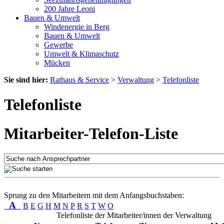
200 Jahre Leoni
Bauen & Umwelt
Windenergie in Berg
Bauen & Umwelt
Gewerbe
Umwelt & Klimaschutz
Mücken
Sie sind hier:
Rathaus & Service
>
Verwaltung
>
Telefonliste
Telefonliste
Mitarbeiter-Telefon-Liste
Sprung zu den Mitarbeitern mit dem Anfangsbuchstaben:
A
B
E
G
H
M
N
P
R
S
T
W
O
Telefonliste der Mitarbeiter/innen der Verwaltung