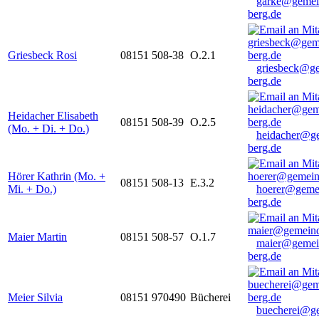
garke@gemei
berg.de
Griesbeck Rosi
08151 508-38
O.2.1
griesbeck@g
berg.de
Heidacher Elisabeth
08151 508-39
O.2.5
(Mo. + Di. + Do.)
heidacher@g
berg.de
Hörer Kathrin (Mo. +
08151 508-13
E.3.2
Mi. + Do.)
hoerer@geme
berg.de
Maier Martin
08151 508-57
O.1.7
maier@gemei
berg.de
Meier Silvia
08151 970490
Bücherei
buecherei@g