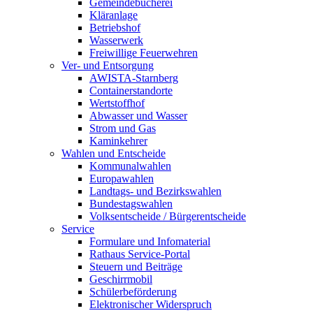
Gemeindebücherei
Kläranlage
Betriebshof
Wasserwerk
Freiwillige Feuerwehren
Ver- und Entsorgung
AWISTA-Starnberg
Containerstandorte
Wertstoffhof
Abwasser und Wasser
Strom und Gas
Kaminkehrer
Wahlen und Entscheide
Kommunalwahlen
Europawahlen
Landtags- und Bezirkswahlen
Bundestagswahlen
Volksentscheide / Bürgerentscheide
Service
Formulare und Infomaterial
Rathaus Service-Portal
Steuern und Beiträge
Geschirrmobil
Schülerbeförderung
Elektronischer Widerspruch