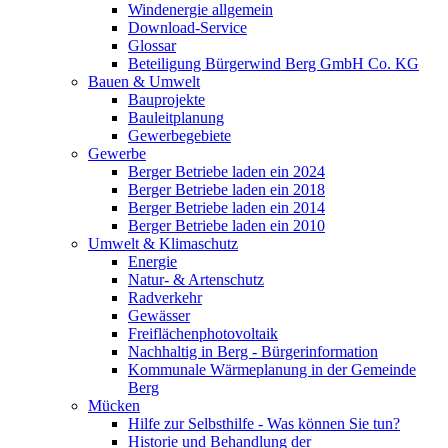
Windenergie allgemein
Download-Service
Glossar
Beteiligung Bürgerwind Berg GmbH Co. KG
Bauen & Umwelt
Bauprojekte
Bauleitplanung
Gewerbegebiete
Gewerbe
Berger Betriebe laden ein 2024
Berger Betriebe laden ein 2018
Berger Betriebe laden ein 2014
Berger Betriebe laden ein 2010
Umwelt & Klimaschutz
Energie
Natur- & Artenschutz
Radverkehr
Gewässer
Freiflächenphotovoltaik
Nachhaltig in Berg - Bürgerinformation
Kommunale Wärmeplanung in der Gemeinde
Berg
Mücken
Hilfe zur Selbsthilfe - Was können Sie tun?
Historie und Behandlung der