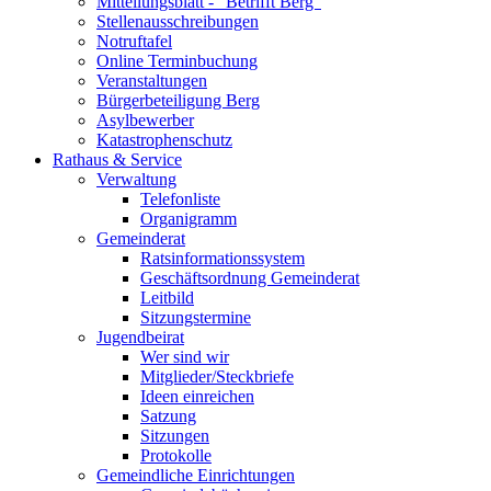
Mitteilungsblatt - "Betrifft Berg"
Stellenausschreibungen
Notruftafel
Online Terminbuchung
Veranstaltungen
Bürgerbeteiligung Berg
Asylbewerber
Katastrophenschutz
Rathaus & Service
Verwaltung
Telefonliste
Organigramm
Gemeinderat
Ratsinformationssystem
Geschäftsordnung Gemeinderat
Leitbild
Sitzungstermine
Jugendbeirat
Wer sind wir
Mitglieder/Steckbriefe
Ideen einreichen
Satzung
Sitzungen
Protokolle
Gemeindliche Einrichtungen