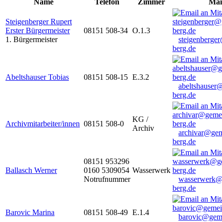
Name
Telefon
Zimmer
Mai
Steigenberger Rupert
Erster Bürgermeister
08151 508-34
O.1.3
1. Bürgermeister
steigenberge
berg.de
Abeltshauser Tobias
08151 508-15
E.3.2
abeltshauser
berg.de
KG /
Archivmitarbeiter/innen
08151 508-0
Archiv
archivar@gem
berg.de
08151 953296
Ballasch Werner
0160 5309054
Wasserwerk
Notrufnummer
wasserwerk@
berg.de
Barovic Marina
08151 508-49
E.1.4
barovic@gem