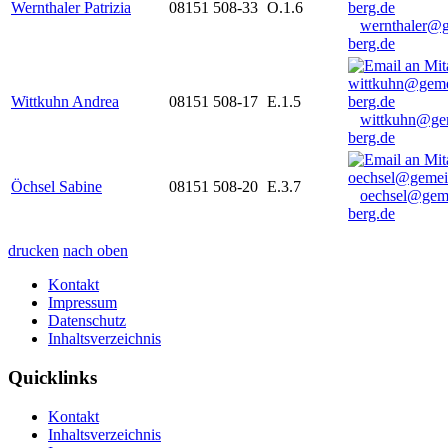
Wernthaler Patrizia
08151 508-33
O.1.6
wernthaler@
berg.de
Wittkuhn Andrea
08151 508-17
E.1.5
wittkuhn@ge
berg.de
Öchsel Sabine
08151 508-20
E.3.7
oechsel@gem
berg.de
drucken
nach oben
Kontakt
Impressum
Datenschutz
Inhaltsverzeichnis
Quicklinks
Kontakt
Inhaltsverzeichnis