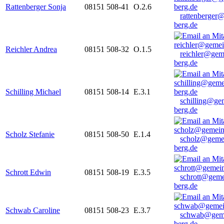
Rattenberger Sonja
08151 508-41
O.2.6
rattenberger
berg.de
Reichler Andrea
08151 508-32
O.1.5
reichler@gem
berg.de
Schilling Michael
08151 508-14
E.3.1
schilling@ge
berg.de
Scholz Stefanie
08151 508-50
E.1.4
scholz@geme
berg.de
Schrott Edwin
08151 508-19
E.3.5
schrott@geme
berg.de
Schwab Caroline
08151 508-23
E.3.7
schwab@gem
berg.de