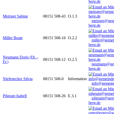
berg.de
Metzger Sabine
08151 508-43
O.1.3
metzger@gem
berg.de
Miller Beate
08151 508-16
O.2.2
miller@gemei
berg.de
Neumann Doris (Di. -
08151 508-12
O.2.5
Fr.)
neumann@ge
berg.de
Niefenecker Silvia
08151 508-0
Information
info@gemeind
Pilgram Isabell
08151 508-26
E.3.1
pilgram@gem
berg.de