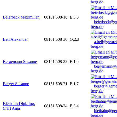
berg.de
Beierbeck Maximilian
08151 508-18
E.3.6
beierbeck@g
berg.de
Bell Alexander
08151 508-36
O.2.3
a.bell@gemei
berg.de
Bergemann Susanne
08151 508-22
E.1.6
bergemann@g
berg.de
Berger Susanne
08151 508-21
E.1.7
berger@geme
berg.de
Biethahn Dipl.-Ing.
08151 508-24
E.3.4
(FH) Anja
biethahn@ge
berg.de