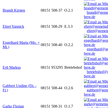
Brandt Kirsten
08151 508-37
O.2.1
brandt@geme
berg.de
Ehret Yannick
08151 508-29
E.3.3
ehret@gemein
Engelhard Maria (Mo. +
08151 508-40
O.2.2
Mi.)
engelhard@g
berg.de
Ertl Markus
08151 953295
Betriebshof
betriebshof@
berg.de
Gabbert Undine (Di. -
08151 508-44
O.2.6
Fr.)
gabbert@gem
berg.de
Garke Florian
08151 508-31
O.1.7