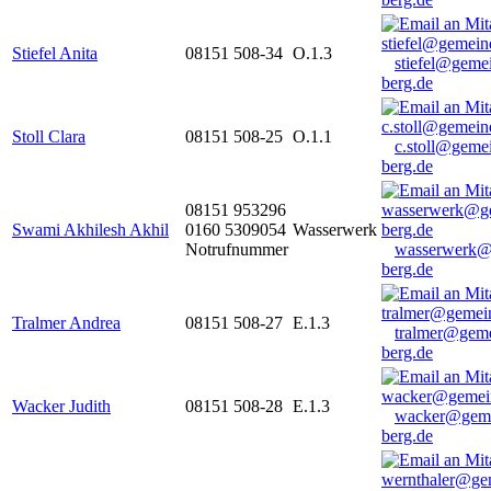
Stiefel Anita
08151 508-34
O.1.3
stiefel@geme
berg.de
Stoll Clara
08151 508-25
O.1.1
c.stoll@geme
berg.de
08151 953296
Swami Akhilesh Akhil
0160 5309054
Wasserwerk
Notrufnummer
wasserwerk@
berg.de
Tralmer Andrea
08151 508-27
E.1.3
tralmer@gem
berg.de
Wacker Judith
08151 508-28
E.1.3
wacker@geme
berg.de