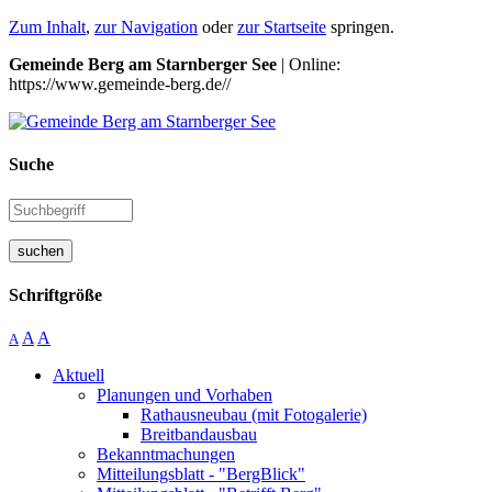
Zum Inhalt
,
zur Navigation
oder
zur Startseite
springen.
Gemeinde Berg am Starnberger See
| Online:
https://www.gemeinde-berg.de//
Suche
suchen
Schriftgröße
A
A
A
Aktuell
Planungen und Vorhaben
Rathausneubau (mit Fotogalerie)
Breitbandausbau
Bekanntmachungen
Mitteilungsblatt - "BergBlick"