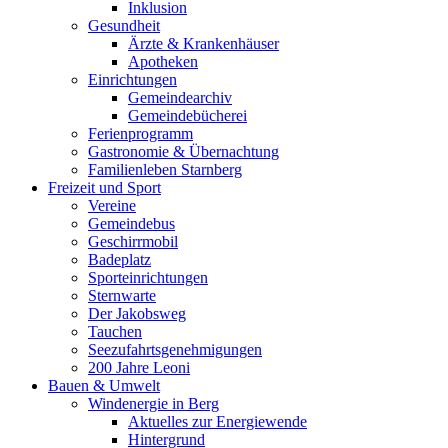
Inklusion
Gesundheit
Ärzte & Krankenhäuser
Apotheken
Einrichtungen
Gemeindearchiv
Gemeindebücherei
Ferienprogramm
Gastronomie & Übernachtung
Familienleben Starnberg
Freizeit und Sport
Vereine
Gemeindebus
Geschirrmobil
Badeplatz
Sporteinrichtungen
Sternwarte
Der Jakobsweg
Tauchen
Seezufahrtsgenehmigungen
200 Jahre Leoni
Bauen & Umwelt
Windenergie in Berg
Aktuelles zur Energiewende
Hintergrund