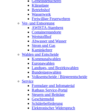
Gemeindebücherei
Kläranlage
Betriebshof
Wasserwerk
Freiwillige Feuerwehren
Ver- und Entsorgung
AWISTA-Starnberg
Containerstandorte
Wertstoffhof
Abwasser und Wasser
Strom und Gas
Kaminkehrer
Wahlen und Entscheide
Kommunalwahlen
Europawahlen
Landtags- und Bezirkswahlen
Bundestagswahlen
Volksentscheide / Bürgerentscheide
Service
Formulare und Infomaterial
Rathaus Service-Portal
Steuern und Beiträge
Geschirrmobil
Schülerbeförderung
Elektronischer Widerspruch