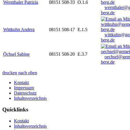
Wernthaler Patrizia
08151 508-33
O.1.6
wernthaler@
berg.de
Wittkuhn Andrea
08151 508-17
E.1.5
wittkuhn@ge
berg.de
Öchsel Sabine
08151 508-20
E.3.7
oechsel@gem
berg.de
drucken
nach oben
Kontakt
Impressum
Datenschutz
Inhaltsverzeichnis
Quicklinks
Kontakt
Inhaltsverzeichnis