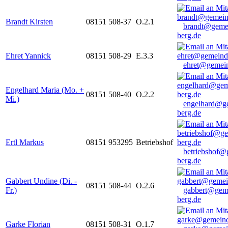
Brandt Kirsten
08151 508-37
O.2.1
brandt@geme
berg.de
Ehret Yannick
08151 508-29
E.3.3
ehret@gemein
Engelhard Maria (Mo. +
08151 508-40
O.2.2
Mi.)
engelhard@g
berg.de
Ertl Markus
08151 953295
Betriebshof
betriebshof@
berg.de
Gabbert Undine (Di. -
08151 508-44
O.2.6
Fr.)
gabbert@gem
berg.de
Garke Florian
08151 508-31
O.1.7