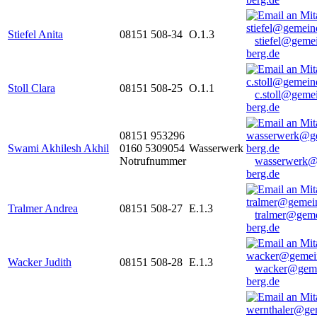
Stiefel Anita
08151 508-34
O.1.3
stiefel@geme
berg.de
Stoll Clara
08151 508-25
O.1.1
c.stoll@geme
berg.de
08151 953296
Swami Akhilesh Akhil
0160 5309054
Wasserwerk
Notrufnummer
wasserwerk@
berg.de
Tralmer Andrea
08151 508-27
E.1.3
tralmer@gem
berg.de
Wacker Judith
08151 508-28
E.1.3
wacker@geme
berg.de