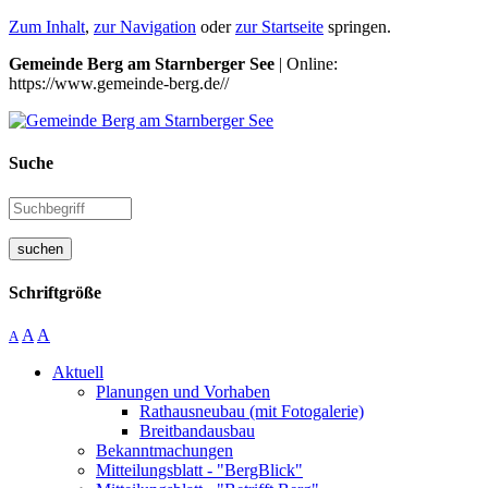
Zum Inhalt
,
zur Navigation
oder
zur Startseite
springen.
Gemeinde Berg am Starnberger See
| Online:
https://www.gemeinde-berg.de//
Suche
suchen
Schriftgröße
A
A
A
Aktuell
Planungen und Vorhaben
Rathausneubau (mit Fotogalerie)
Breitbandausbau
Bekanntmachungen
Mitteilungsblatt - "BergBlick"