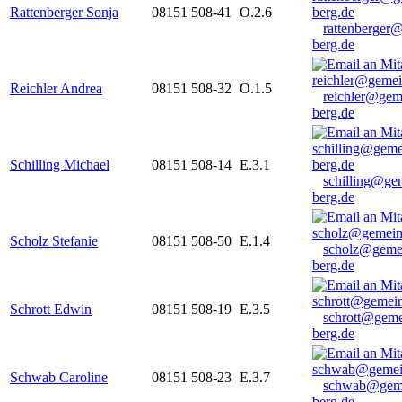
Rattenberger Sonja
08151 508-41
O.2.6
rattenberger
berg.de
Reichler Andrea
08151 508-32
O.1.5
reichler@gem
berg.de
Schilling Michael
08151 508-14
E.3.1
schilling@ge
berg.de
Scholz Stefanie
08151 508-50
E.1.4
scholz@geme
berg.de
Schrott Edwin
08151 508-19
E.3.5
schrott@geme
berg.de
Schwab Caroline
08151 508-23
E.3.7
schwab@gem
berg.de