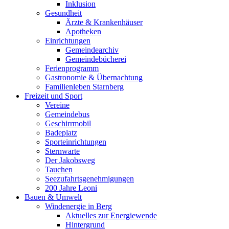
Inklusion
Gesundheit
Ärzte & Krankenhäuser
Apotheken
Einrichtungen
Gemeindearchiv
Gemeindebücherei
Ferienprogramm
Gastronomie & Übernachtung
Familienleben Starnberg
Freizeit und Sport
Vereine
Gemeindebus
Geschirrmobil
Badeplatz
Sporteinrichtungen
Sternwarte
Der Jakobsweg
Tauchen
Seezufahrtsgenehmigungen
200 Jahre Leoni
Bauen & Umwelt
Windenergie in Berg
Aktuelles zur Energiewende
Hintergrund