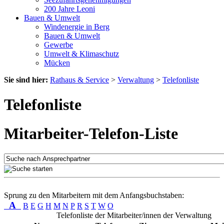
200 Jahre Leoni
Bauen & Umwelt
Windenergie in Berg
Bauen & Umwelt
Gewerbe
Umwelt & Klimaschutz
Mücken
Sie sind hier:
Rathaus & Service
>
Verwaltung
>
Telefonliste
Telefonliste
Mitarbeiter-Telefon-Liste
Sprung zu den Mitarbeitern mit dem Anfangsbuchstaben:
A
B
E
G
H
M
N
P
R
S
T
W
O
Telefonliste der Mitarbeiter/innen der Verwaltung