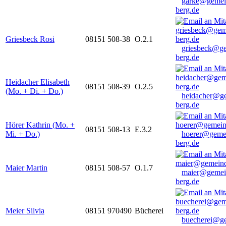
garke@gemei
berg.de
Griesbeck Rosi
08151 508-38
O.2.1
griesbeck@g
berg.de
Heidacher Elisabeth
08151 508-39
O.2.5
(Mo. + Di. + Do.)
heidacher@g
berg.de
Hörer Kathrin (Mo. +
08151 508-13
E.3.2
Mi. + Do.)
hoerer@geme
berg.de
Maier Martin
08151 508-57
O.1.7
maier@gemei
berg.de
Meier Silvia
08151 970490
Bücherei
buecherei@g