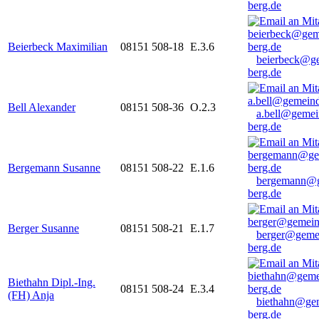
berg.de
Beierbeck Maximilian
08151 508-18
E.3.6
beierbeck@g
berg.de
Bell Alexander
08151 508-36
O.2.3
a.bell@gemei
berg.de
Bergemann Susanne
08151 508-22
E.1.6
bergemann@g
berg.de
Berger Susanne
08151 508-21
E.1.7
berger@geme
berg.de
Biethahn Dipl.-Ing.
08151 508-24
E.3.4
(FH) Anja
biethahn@ge
berg.de