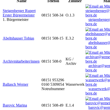
Name
Telefon
Zimmer
Mai
Steigenberger Rupert
Erster Bürgermeister
08151 508-34
O.1.3
1. Bürgermeister
steigenberge
berg.de
Abeltshauser Tobias
08151 508-15
E.3.2
abeltshauser
berg.de
KG /
Archivmitarbeiter/innen
08151 508-0
Archiv
archivar@gem
berg.de
08151 953296
Ballasch Werner
0160 5309054
Wasserwerk
Notrufnummer
wasserwerk@
berg.de
Barovic Marina
08151 508-49
E.1.4
barovic@gem