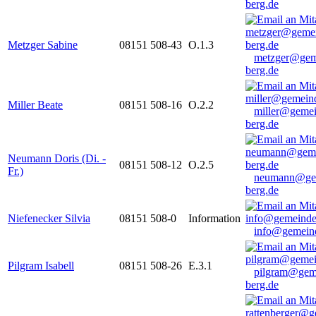
berg.de
Metzger Sabine
08151 508-43
O.1.3
metzger@gem
berg.de
Miller Beate
08151 508-16
O.2.2
miller@gemei
berg.de
Neumann Doris (Di. -
08151 508-12
O.2.5
Fr.)
neumann@ge
berg.de
Niefenecker Silvia
08151 508-0
Information
info@gemeind
Pilgram Isabell
08151 508-26
E.3.1
pilgram@gem
berg.de