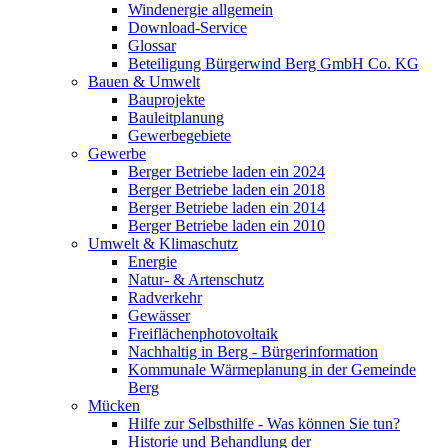
Windenergie allgemein
Download-Service
Glossar
Beteiligung Bürgerwind Berg GmbH Co. KG
Bauen & Umwelt
Bauprojekte
Bauleitplanung
Gewerbegebiete
Gewerbe
Berger Betriebe laden ein 2024
Berger Betriebe laden ein 2018
Berger Betriebe laden ein 2014
Berger Betriebe laden ein 2010
Umwelt & Klimaschutz
Energie
Natur- & Artenschutz
Radverkehr
Gewässer
Freiflächenphotovoltaik
Nachhaltig in Berg - Bürgerinformation
Kommunale Wärmeplanung in der Gemeinde
Berg
Mücken
Hilfe zur Selbsthilfe - Was können Sie tun?
Historie und Behandlung der