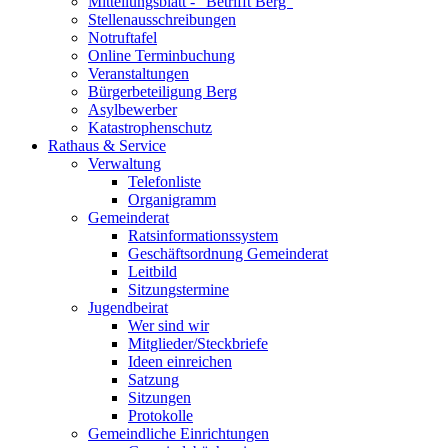
Mitteilungsblatt - "Betrifft Berg"
Stellenausschreibungen
Notruftafel
Online Terminbuchung
Veranstaltungen
Bürgerbeteiligung Berg
Asylbewerber
Katastrophenschutz
Rathaus & Service
Verwaltung
Telefonliste
Organigramm
Gemeinderat
Ratsinformationssystem
Geschäftsordnung Gemeinderat
Leitbild
Sitzungstermine
Jugendbeirat
Wer sind wir
Mitglieder/Steckbriefe
Ideen einreichen
Satzung
Sitzungen
Protokolle
Gemeindliche Einrichtungen