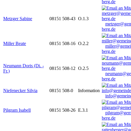
berg.de
Metzger Sabine
08151 508-43
O.1.3
metzger@gem
berg.de
Miller Beate
08151 508-16
O.2.2
miller@gemei
berg.de
Neumann Doris (Di. -
08151 508-12
O.2.5
Fr.)
neumann@ge
berg.de
Niefenecker Silvia
08151 508-0
Information
info@gemeind
Pilgram Isabell
08151 508-26
E.3.1
pilgram@gem
berg.de