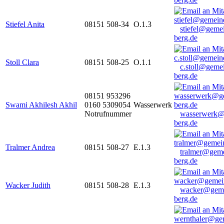
Stiefel Anita
08151 508-34
O.1.3
stiefel@geme
berg.de
Stoll Clara
08151 508-25
O.1.1
c.stoll@geme
berg.de
08151 953296
Swami Akhilesh Akhil
0160 5309054
Wasserwerk
Notrufnummer
wasserwerk@
berg.de
Tralmer Andrea
08151 508-27
E.1.3
tralmer@gem
berg.de
Wacker Judith
08151 508-28
E.1.3
wacker@geme
berg.de