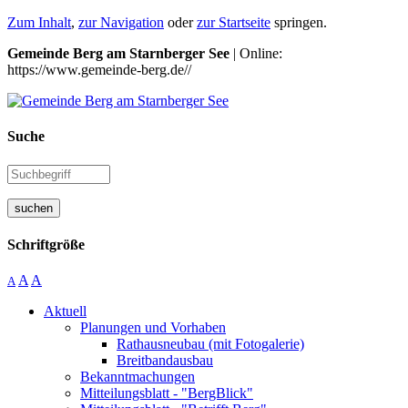
Zum Inhalt
,
zur Navigation
oder
zur Startseite
springen.
Gemeinde Berg am Starnberger See
| Online:
https://www.gemeinde-berg.de//
Suche
suchen
Schriftgröße
A
A
A
Aktuell
Planungen und Vorhaben
Rathausneubau (mit Fotogalerie)
Breitbandausbau
Bekanntmachungen
Mitteilungsblatt - "BergBlick"