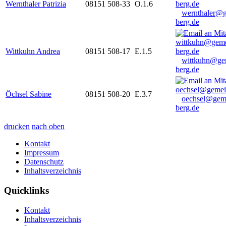
Wernthaler Patrizia
08151 508-33
O.1.6
wernthaler@
berg.de
Wittkuhn Andrea
08151 508-17
E.1.5
wittkuhn@ge
berg.de
Öchsel Sabine
08151 508-20
E.3.7
oechsel@gem
berg.de
drucken
nach oben
Kontakt
Impressum
Datenschutz
Inhaltsverzeichnis
Quicklinks
Kontakt
Inhaltsverzeichnis