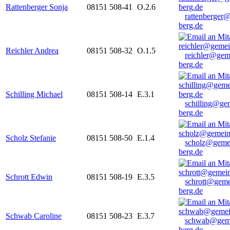
Rattenberger Sonja
08151 508-41
O.2.6
rattenberger
berg.de
Reichler Andrea
08151 508-32
O.1.5
reichler@gem
berg.de
Schilling Michael
08151 508-14
E.3.1
schilling@ge
berg.de
Scholz Stefanie
08151 508-50
E.1.4
scholz@geme
berg.de
Schrott Edwin
08151 508-19
E.3.5
schrott@geme
berg.de
Schwab Caroline
08151 508-23
E.3.7
schwab@gem
berg.de