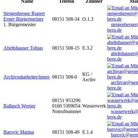
Name
Telefon
Zimmer
Mai
Steigenberger Rupert
Erster Bürgermeister
08151 508-34
O.1.3
1. Bürgermeister
steigenberge
berg.de
Abeltshauser Tobias
08151 508-15
E.3.2
abeltshauser
berg.de
KG /
Archivmitarbeiter/innen
08151 508-0
Archiv
archivar@gem
berg.de
08151 953296
Ballasch Werner
0160 5309054
Wasserwerk
Notrufnummer
wasserwerk@
berg.de
Barovic Marina
08151 508-49
E.1.4
barovic@gem