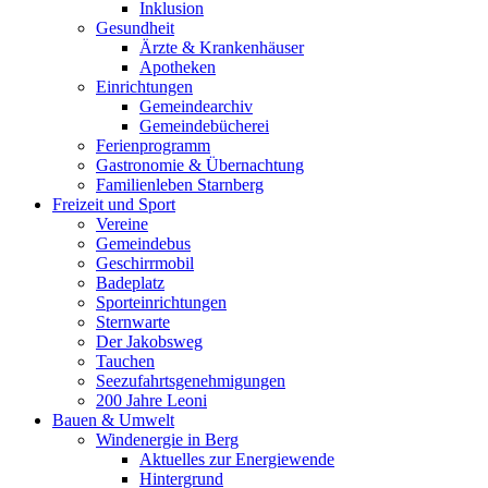
Inklusion
Gesundheit
Ärzte & Krankenhäuser
Apotheken
Einrichtungen
Gemeindearchiv
Gemeindebücherei
Ferienprogramm
Gastronomie & Übernachtung
Familienleben Starnberg
Freizeit und Sport
Vereine
Gemeindebus
Geschirrmobil
Badeplatz
Sporteinrichtungen
Sternwarte
Der Jakobsweg
Tauchen
Seezufahrtsgenehmigungen
200 Jahre Leoni
Bauen & Umwelt
Windenergie in Berg
Aktuelles zur Energiewende
Hintergrund