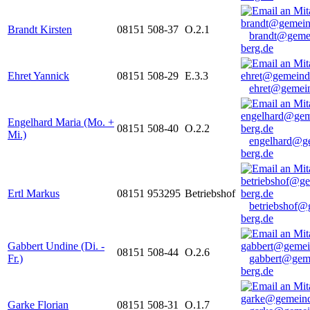
Brandt Kirsten
08151 508-37
O.2.1
brandt@geme
berg.de
Ehret Yannick
08151 508-29
E.3.3
ehret@gemein
Engelhard Maria (Mo. +
08151 508-40
O.2.2
Mi.)
engelhard@g
berg.de
Ertl Markus
08151 953295
Betriebshof
betriebshof@
berg.de
Gabbert Undine (Di. -
08151 508-44
O.2.6
Fr.)
gabbert@gem
berg.de
Garke Florian
08151 508-31
O.1.7