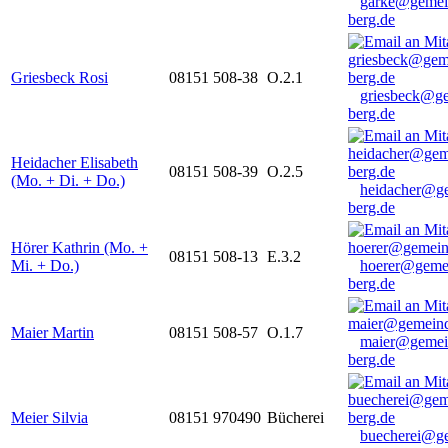
garke@gemei
berg.de
Griesbeck Rosi
08151 508-38
O.2.1
griesbeck@g
berg.de
Heidacher Elisabeth
08151 508-39
O.2.5
(Mo. + Di. + Do.)
heidacher@g
berg.de
Hörer Kathrin (Mo. +
08151 508-13
E.3.2
Mi. + Do.)
hoerer@geme
berg.de
Maier Martin
08151 508-57
O.1.7
maier@gemei
berg.de
Meier Silvia
08151 970490
Bücherei
buecherei@g