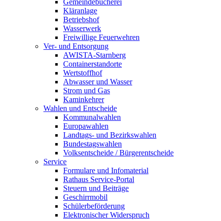
Gemeindebücherei
Kläranlage
Betriebshof
Wasserwerk
Freiwillige Feuerwehren
Ver- und Entsorgung
AWISTA-Starnberg
Containerstandorte
Wertstoffhof
Abwasser und Wasser
Strom und Gas
Kaminkehrer
Wahlen und Entscheide
Kommunalwahlen
Europawahlen
Landtags- und Bezirkswahlen
Bundestagswahlen
Volksentscheide / Bürgerentscheide
Service
Formulare und Infomaterial
Rathaus Service-Portal
Steuern und Beiträge
Geschirrmobil
Schülerbeförderung
Elektronischer Widerspruch