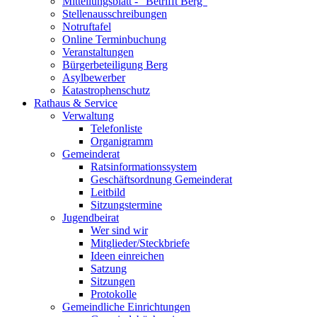
Mitteilungsblatt - "Betrifft Berg"
Stellenausschreibungen
Notruftafel
Online Terminbuchung
Veranstaltungen
Bürgerbeteiligung Berg
Asylbewerber
Katastrophenschutz
Rathaus & Service
Verwaltung
Telefonliste
Organigramm
Gemeinderat
Ratsinformationssystem
Geschäftsordnung Gemeinderat
Leitbild
Sitzungstermine
Jugendbeirat
Wer sind wir
Mitglieder/Steckbriefe
Ideen einreichen
Satzung
Sitzungen
Protokolle
Gemeindliche Einrichtungen