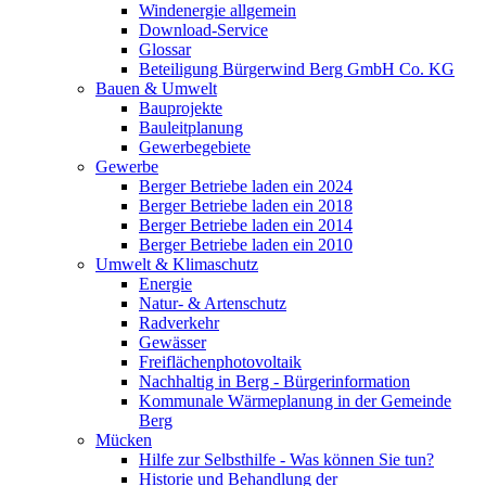
Windenergie allgemein
Download-Service
Glossar
Beteiligung Bürgerwind Berg GmbH Co. KG
Bauen & Umwelt
Bauprojekte
Bauleitplanung
Gewerbegebiete
Gewerbe
Berger Betriebe laden ein 2024
Berger Betriebe laden ein 2018
Berger Betriebe laden ein 2014
Berger Betriebe laden ein 2010
Umwelt & Klimaschutz
Energie
Natur- & Artenschutz
Radverkehr
Gewässer
Freiflächenphotovoltaik
Nachhaltig in Berg - Bürgerinformation
Kommunale Wärmeplanung in der Gemeinde
Berg
Mücken
Hilfe zur Selbsthilfe - Was können Sie tun?
Historie und Behandlung der