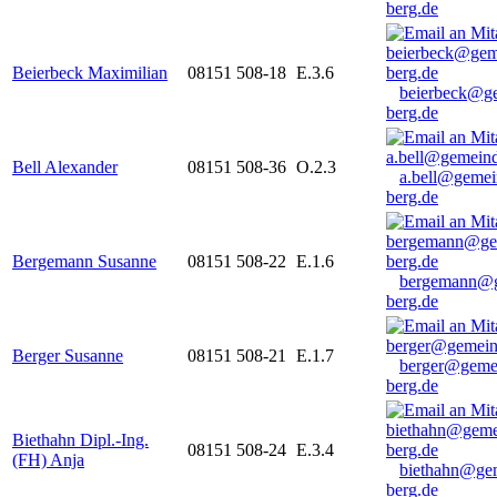
berg.de
Beierbeck Maximilian
08151 508-18
E.3.6
beierbeck@g
berg.de
Bell Alexander
08151 508-36
O.2.3
a.bell@gemei
berg.de
Bergemann Susanne
08151 508-22
E.1.6
bergemann@g
berg.de
Berger Susanne
08151 508-21
E.1.7
berger@geme
berg.de
Biethahn Dipl.-Ing.
08151 508-24
E.3.4
(FH) Anja
biethahn@ge
berg.de