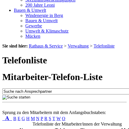
200 Jahre Leoni
Bauen & Umwelt
Windenergie in Berg
Bauen & Umwelt
Gewerbe
Umwelt & Klimaschutz
Mücken
Sie sind hier:
Rathaus & Service
>
Verwaltung
>
Telefonliste
Telefonliste
Mitarbeiter-Telefon-Liste
Sprung zu den Mitarbeitern mit dem Anfangsbuchstaben:
A
B
E
G
H
M
N
P
R
S
T
W
O
Telefonliste der Mitarbeiter/innen der Verwaltung