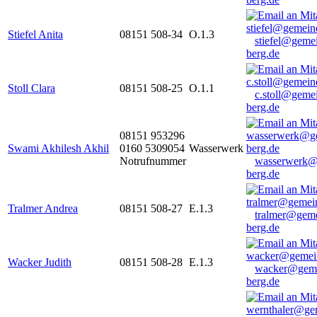
Stiefel Anita
08151 508-34
O.1.3
stiefel@geme
berg.de
Stoll Clara
08151 508-25
O.1.1
c.stoll@geme
berg.de
08151 953296
Swami Akhilesh Akhil
0160 5309054
Wasserwerk
Notrufnummer
wasserwerk@
berg.de
Tralmer Andrea
08151 508-27
E.1.3
tralmer@gem
berg.de
Wacker Judith
08151 508-28
E.1.3
wacker@geme
berg.de