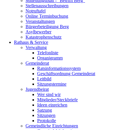
Mitteilungsblatt - "Betrifft Berg"
Stellenausschreibungen
Notruftafel
Online Terminbuchung
Veranstaltungen
Bürgerbeteiligung Berg
Asylbewerber
Katastrophenschutz
Rathaus & Service
Verwaltung
Telefonliste
Organigramm
Gemeinderat
Ratsinformationssystem
Geschäftsordnung Gemeinderat
Leitbild
Sitzungstermine
Jugendbeirat
Wer sind wir
Mitglieder/Steckbriefe
Ideen einreichen
Satzung
Sitzungen
Protokolle
Gemeindliche Einrichtungen