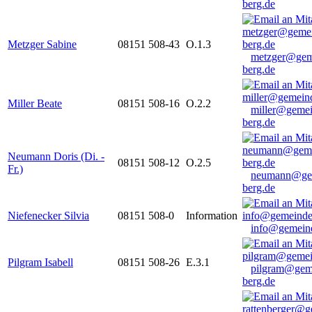
berg.de
Metzger Sabine
08151 508-43
O.1.3
metzger@gem
berg.de
Miller Beate
08151 508-16
O.2.2
miller@gemei
berg.de
Neumann Doris (Di. -
08151 508-12
O.2.5
Fr.)
neumann@ge
berg.de
Niefenecker Silvia
08151 508-0
Information
info@gemeind
Pilgram Isabell
08151 508-26
E.3.1
pilgram@gem
berg.de