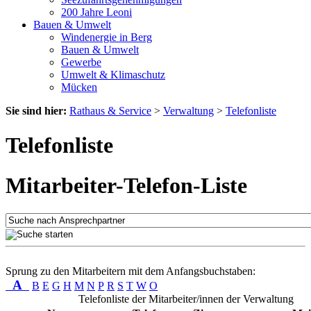
200 Jahre Leoni
Bauen & Umwelt
Windenergie in Berg
Bauen & Umwelt
Gewerbe
Umwelt & Klimaschutz
Mücken
Sie sind hier:
Rathaus & Service
>
Verwaltung
>
Telefonliste
Telefonliste
Mitarbeiter-Telefon-Liste
Sprung zu den Mitarbeitern mit dem Anfangsbuchstaben:
A
B
E
G
H
M
N
P
R
S
T
W
O
Telefonliste der Mitarbeiter/innen der Verwaltung