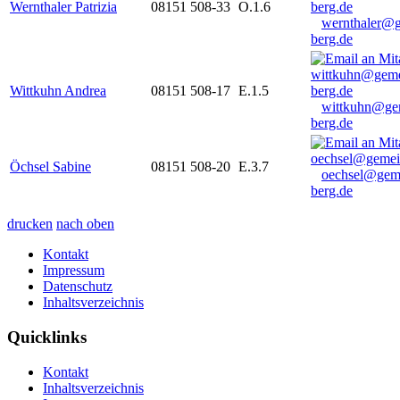
Wernthaler Patrizia
08151 508-33
O.1.6
wernthaler@
berg.de
Wittkuhn Andrea
08151 508-17
E.1.5
wittkuhn@ge
berg.de
Öchsel Sabine
08151 508-20
E.3.7
oechsel@gem
berg.de
drucken
nach oben
Kontakt
Impressum
Datenschutz
Inhaltsverzeichnis
Quicklinks
Kontakt
Inhaltsverzeichnis