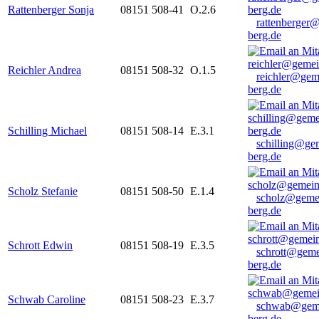
Rattenberger Sonja
08151 508-41
O.2.6
rattenberger
berg.de
Reichler Andrea
08151 508-32
O.1.5
reichler@gem
berg.de
Schilling Michael
08151 508-14
E.3.1
schilling@ge
berg.de
Scholz Stefanie
08151 508-50
E.1.4
scholz@geme
berg.de
Schrott Edwin
08151 508-19
E.3.5
schrott@geme
berg.de
Schwab Caroline
08151 508-23
E.3.7
schwab@gem
berg.de