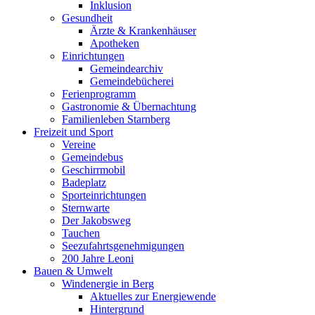
Inklusion
Gesundheit
Ärzte & Krankenhäuser
Apotheken
Einrichtungen
Gemeindearchiv
Gemeindebücherei
Ferienprogramm
Gastronomie & Übernachtung
Familienleben Starnberg
Freizeit und Sport
Vereine
Gemeindebus
Geschirrmobil
Badeplatz
Sporteinrichtungen
Sternwarte
Der Jakobsweg
Tauchen
Seezufahrtsgenehmigungen
200 Jahre Leoni
Bauen & Umwelt
Windenergie in Berg
Aktuelles zur Energiewende
Hintergrund