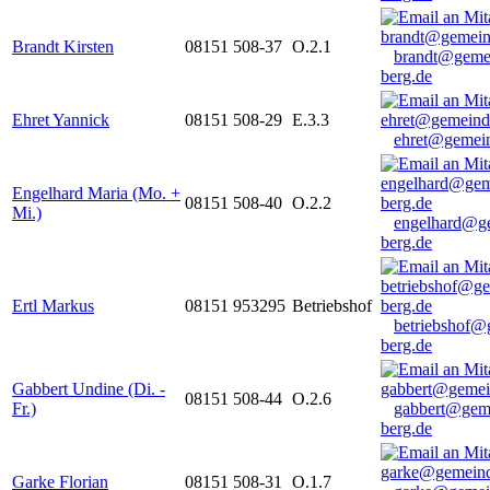
Brandt Kirsten
08151 508-37
O.2.1
brandt@geme
berg.de
Ehret Yannick
08151 508-29
E.3.3
ehret@gemein
Engelhard Maria (Mo. +
08151 508-40
O.2.2
Mi.)
engelhard@g
berg.de
Ertl Markus
08151 953295
Betriebshof
betriebshof@
berg.de
Gabbert Undine (Di. -
08151 508-44
O.2.6
Fr.)
gabbert@gem
berg.de
Garke Florian
08151 508-31
O.1.7