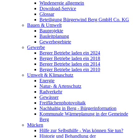
Windenergie allgemein
Download-Service
Glossar
Beteiligung Bürgerwind Berg GmbH Co. KG
Bauen & Umwelt
Bauprojekte
Bauleitplanung
Gewerbegebiete
Gewerbe
Berger Betriebe laden ein 2024
Berger Betriebe laden ein 2018
Berger Betriebe laden ein 2014
Berger Betriebe laden ein 2010
Umwelt & Klimaschutz
Energie
Natur- & Artenschutz
Radverkehr
Gewässer
Freiflächenphotovoltaik
Nachhaltig in Berg - Bürgerinformation
Kommunale Wärmeplanung in der Gemeinde
Berg
Mücken
Hilfe zur Selbsthilfe - Was können Sie tun?
Historie und Behandlung der