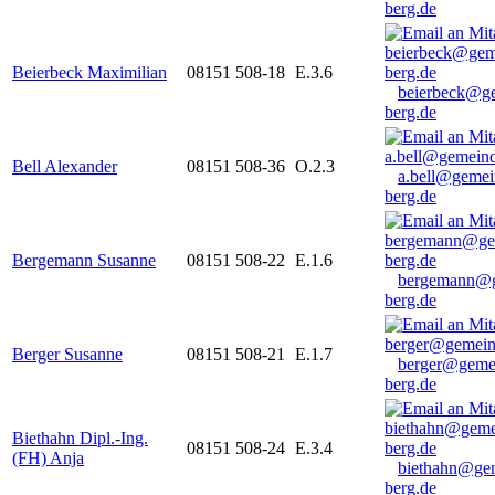
berg.de
Beierbeck Maximilian
08151 508-18
E.3.6
beierbeck@g
berg.de
Bell Alexander
08151 508-36
O.2.3
a.bell@gemei
berg.de
Bergemann Susanne
08151 508-22
E.1.6
bergemann@g
berg.de
Berger Susanne
08151 508-21
E.1.7
berger@geme
berg.de
Biethahn Dipl.-Ing.
08151 508-24
E.3.4
(FH) Anja
biethahn@ge
berg.de