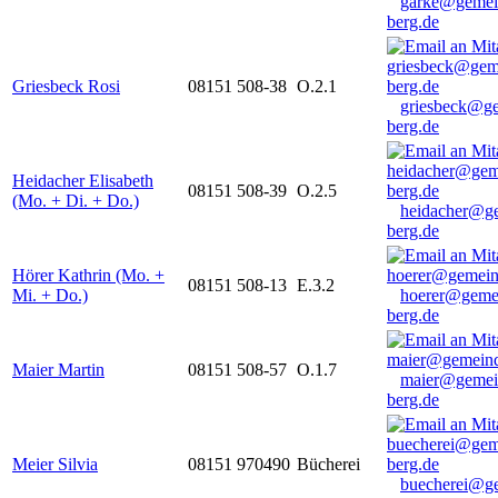
garke@gemei
berg.de
Griesbeck Rosi
08151 508-38
O.2.1
griesbeck@g
berg.de
Heidacher Elisabeth
08151 508-39
O.2.5
(Mo. + Di. + Do.)
heidacher@g
berg.de
Hörer Kathrin (Mo. +
08151 508-13
E.3.2
Mi. + Do.)
hoerer@geme
berg.de
Maier Martin
08151 508-57
O.1.7
maier@gemei
berg.de
Meier Silvia
08151 970490
Bücherei
buecherei@g