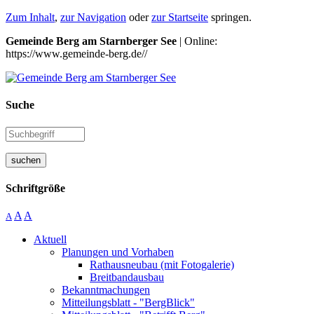
Zum Inhalt
,
zur Navigation
oder
zur Startseite
springen.
Gemeinde Berg am Starnberger See
| Online:
https://www.gemeinde-berg.de//
Suche
suchen
Schriftgröße
A
A
A
Aktuell
Planungen und Vorhaben
Rathausneubau (mit Fotogalerie)
Breitbandausbau
Bekanntmachungen
Mitteilungsblatt - "BergBlick"