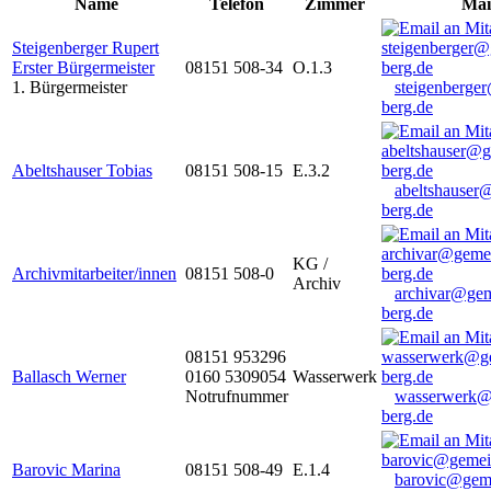
Name
Telefon
Zimmer
Mai
Steigenberger Rupert
Erster Bürgermeister
08151 508-34
O.1.3
1. Bürgermeister
steigenberge
berg.de
Abeltshauser Tobias
08151 508-15
E.3.2
abeltshauser
berg.de
KG /
Archivmitarbeiter/innen
08151 508-0
Archiv
archivar@gem
berg.de
08151 953296
Ballasch Werner
0160 5309054
Wasserwerk
Notrufnummer
wasserwerk@
berg.de
Barovic Marina
08151 508-49
E.1.4
barovic@gem