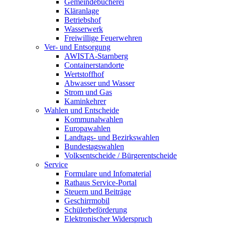
Gemeindebücherei
Kläranlage
Betriebshof
Wasserwerk
Freiwillige Feuerwehren
Ver- und Entsorgung
AWISTA-Starnberg
Containerstandorte
Wertstoffhof
Abwasser und Wasser
Strom und Gas
Kaminkehrer
Wahlen und Entscheide
Kommunalwahlen
Europawahlen
Landtags- und Bezirkswahlen
Bundestagswahlen
Volksentscheide / Bürgerentscheide
Service
Formulare und Infomaterial
Rathaus Service-Portal
Steuern und Beiträge
Geschirrmobil
Schülerbeförderung
Elektronischer Widerspruch