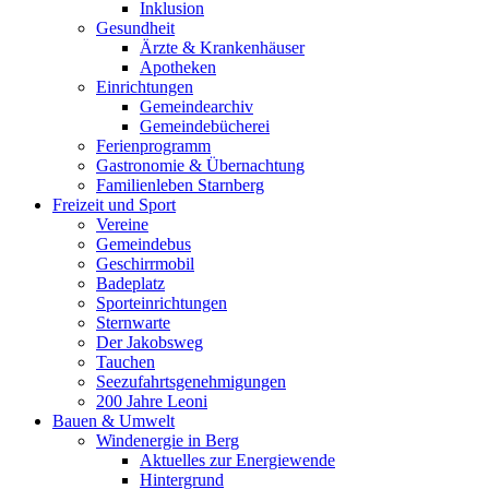
Inklusion
Gesundheit
Ärzte & Krankenhäuser
Apotheken
Einrichtungen
Gemeindearchiv
Gemeindebücherei
Ferienprogramm
Gastronomie & Übernachtung
Familienleben Starnberg
Freizeit und Sport
Vereine
Gemeindebus
Geschirrmobil
Badeplatz
Sporteinrichtungen
Sternwarte
Der Jakobsweg
Tauchen
Seezufahrtsgenehmigungen
200 Jahre Leoni
Bauen & Umwelt
Windenergie in Berg
Aktuelles zur Energiewende
Hintergrund