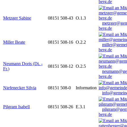
berg.de
Metzger Sabine
08151 508-43
O.1.3
metzger@gem
berg.de
Miller Beate
08151 508-16
O.2.2
miller@gemei
berg.de
Neumann Doris (Di. -
08151 508-12
O.2.5
Fr.)
neumann@ge
berg.de
Niefenecker Silvia
08151 508-0
Information
info@gemeind
Pilgram Isabell
08151 508-26
E.3.1
pilgram@gem
berg.de