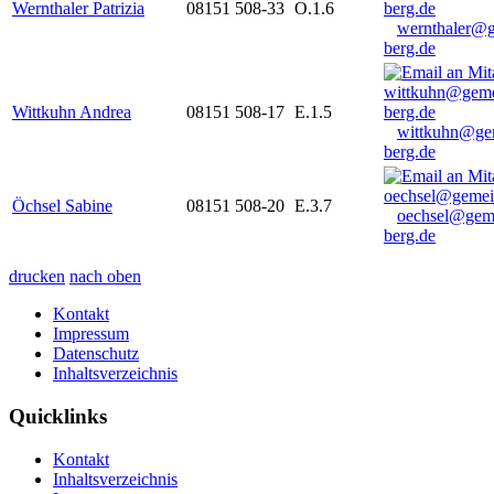
Wernthaler Patrizia
08151 508-33
O.1.6
wernthaler@
berg.de
Wittkuhn Andrea
08151 508-17
E.1.5
wittkuhn@ge
berg.de
Öchsel Sabine
08151 508-20
E.3.7
oechsel@gem
berg.de
drucken
nach oben
Kontakt
Impressum
Datenschutz
Inhaltsverzeichnis
Quicklinks
Kontakt
Inhaltsverzeichnis