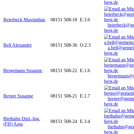
berg.de
Beierbeck Maximilian
08151 508-18
E.3.6
beierbeck@g
berg.de
Bell Alexander
08151 508-36
O.2.3
a.bell@gemei
berg.de
Bergemann Susanne
08151 508-22
E.1.6
bergemann@g
berg.de
Berger Susanne
08151 508-21
E.1.7
berger@geme
berg.de
Biethahn Dipl.-Ing.
08151 508-24
E.3.4
(FH) Anja
biethahn@ge
berg.de