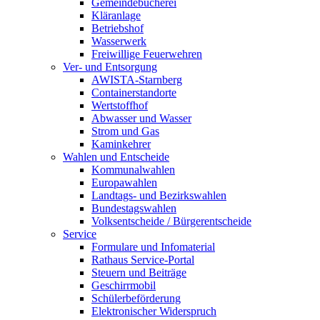
Gemeindebücherei
Kläranlage
Betriebshof
Wasserwerk
Freiwillige Feuerwehren
Ver- und Entsorgung
AWISTA-Starnberg
Containerstandorte
Wertstoffhof
Abwasser und Wasser
Strom und Gas
Kaminkehrer
Wahlen und Entscheide
Kommunalwahlen
Europawahlen
Landtags- und Bezirkswahlen
Bundestagswahlen
Volksentscheide / Bürgerentscheide
Service
Formulare und Infomaterial
Rathaus Service-Portal
Steuern und Beiträge
Geschirrmobil
Schülerbeförderung
Elektronischer Widerspruch