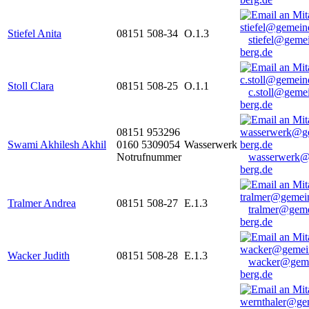
Stiefel Anita
08151 508-34
O.1.3
stiefel@geme
berg.de
Stoll Clara
08151 508-25
O.1.1
c.stoll@geme
berg.de
08151 953296
Swami Akhilesh Akhil
0160 5309054
Wasserwerk
Notrufnummer
wasserwerk@
berg.de
Tralmer Andrea
08151 508-27
E.1.3
tralmer@gem
berg.de
Wacker Judith
08151 508-28
E.1.3
wacker@geme
berg.de