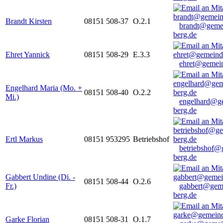
Brandt Kirsten
08151 508-37
O.2.1
brandt@geme
berg.de
Ehret Yannick
08151 508-29
E.3.3
ehret@gemein
Engelhard Maria (Mo. +
08151 508-40
O.2.2
Mi.)
engelhard@g
berg.de
Ertl Markus
08151 953295
Betriebshof
betriebshof@
berg.de
Gabbert Undine (Di. -
08151 508-44
O.2.6
Fr.)
gabbert@gem
berg.de
Garke Florian
08151 508-31
O.1.7