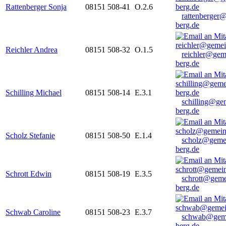
Rattenberger Sonja
08151 508-41
O.2.6
rattenberger
berg.de
Reichler Andrea
08151 508-32
O.1.5
reichler@gem
berg.de
Schilling Michael
08151 508-14
E.3.1
schilling@ge
berg.de
Scholz Stefanie
08151 508-50
E.1.4
scholz@geme
berg.de
Schrott Edwin
08151 508-19
E.3.5
schrott@geme
berg.de
Schwab Caroline
08151 508-23
E.3.7
schwab@gem
berg.de