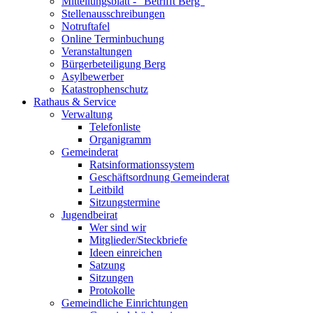
Mitteilungsblatt - "Betrifft Berg"
Stellenausschreibungen
Notruftafel
Online Terminbuchung
Veranstaltungen
Bürgerbeteiligung Berg
Asylbewerber
Katastrophenschutz
Rathaus & Service
Verwaltung
Telefonliste
Organigramm
Gemeinderat
Ratsinformationssystem
Geschäftsordnung Gemeinderat
Leitbild
Sitzungstermine
Jugendbeirat
Wer sind wir
Mitglieder/Steckbriefe
Ideen einreichen
Satzung
Sitzungen
Protokolle
Gemeindliche Einrichtungen