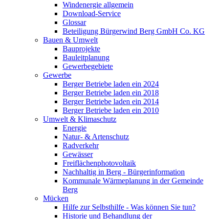
Windenergie allgemein
Download-Service
Glossar
Beteiligung Bürgerwind Berg GmbH Co. KG
Bauen & Umwelt
Bauprojekte
Bauleitplanung
Gewerbegebiete
Gewerbe
Berger Betriebe laden ein 2024
Berger Betriebe laden ein 2018
Berger Betriebe laden ein 2014
Berger Betriebe laden ein 2010
Umwelt & Klimaschutz
Energie
Natur- & Artenschutz
Radverkehr
Gewässer
Freiflächenphotovoltaik
Nachhaltig in Berg - Bürgerinformation
Kommunale Wärmeplanung in der Gemeinde
Berg
Mücken
Hilfe zur Selbsthilfe - Was können Sie tun?
Historie und Behandlung der