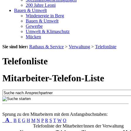
200 Jahre Leoni
Bauen & Umwelt
Windenergie in Berg
Bauen & Umwelt
Gewerbe
Umwelt & Klimaschutz
Mücken
Sie sind hier:
Rathaus & Service
>
Verwaltung
>
Telefonliste
Telefonliste
Mitarbeiter-Telefon-Liste
Sprung zu den Mitarbeitern mit dem Anfangsbuchstaben:
A
B
E
G
H
M
N
P
R
S
T
W
O
Telefonliste der Mitarbeiter/innen der Verwaltung