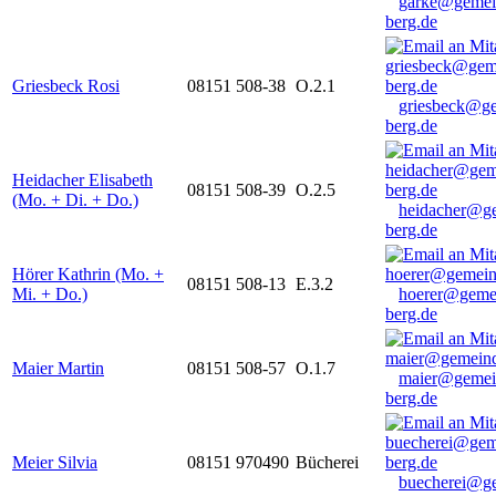
garke@gemei
berg.de
Griesbeck Rosi
08151 508-38
O.2.1
griesbeck@g
berg.de
Heidacher Elisabeth
08151 508-39
O.2.5
(Mo. + Di. + Do.)
heidacher@g
berg.de
Hörer Kathrin (Mo. +
08151 508-13
E.3.2
Mi. + Do.)
hoerer@geme
berg.de
Maier Martin
08151 508-57
O.1.7
maier@gemei
berg.de
Meier Silvia
08151 970490
Bücherei
buecherei@g