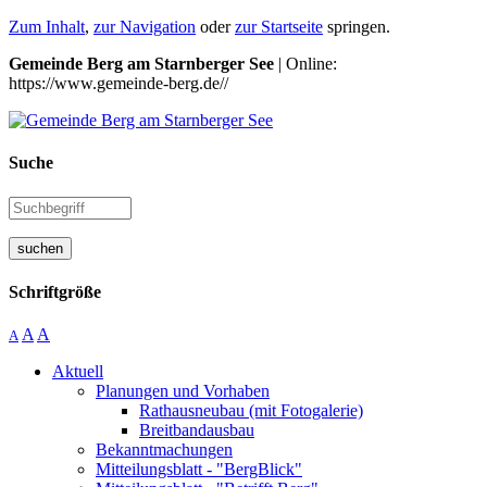
Zum Inhalt
,
zur Navigation
oder
zur Startseite
springen.
Gemeinde Berg am Starnberger See
| Online:
https://www.gemeinde-berg.de//
Suche
suchen
Schriftgröße
A
A
A
Aktuell
Planungen und Vorhaben
Rathausneubau (mit Fotogalerie)
Breitbandausbau
Bekanntmachungen
Mitteilungsblatt - "BergBlick"