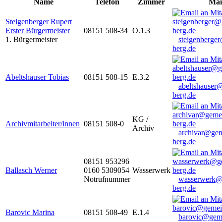
Name
Telefon
Zimmer
Mai
Steigenberger Rupert
Erster Bürgermeister
08151 508-34
O.1.3
1. Bürgermeister
steigenberge
berg.de
Abeltshauser Tobias
08151 508-15
E.3.2
abeltshauser
berg.de
KG /
Archivmitarbeiter/innen
08151 508-0
Archiv
archivar@gem
berg.de
08151 953296
Ballasch Werner
0160 5309054
Wasserwerk
Notrufnummer
wasserwerk@
berg.de
Barovic Marina
08151 508-49
E.1.4
barovic@gem