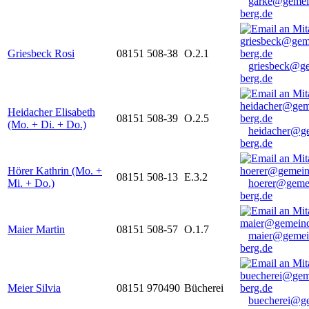
garke@gemei
berg.de
Griesbeck Rosi
08151 508-38
O.2.1
griesbeck@g
berg.de
Heidacher Elisabeth
08151 508-39
O.2.5
(Mo. + Di. + Do.)
heidacher@g
berg.de
Hörer Kathrin (Mo. +
08151 508-13
E.3.2
Mi. + Do.)
hoerer@geme
berg.de
Maier Martin
08151 508-57
O.1.7
maier@gemei
berg.de
Meier Silvia
08151 970490
Bücherei
buecherei@g