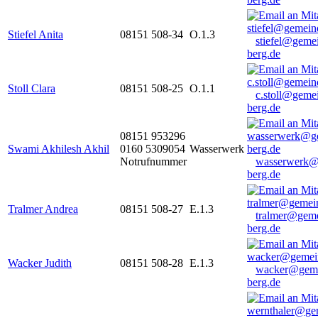
Stiefel Anita
08151 508-34
O.1.3
stiefel@geme
berg.de
Stoll Clara
08151 508-25
O.1.1
c.stoll@geme
berg.de
08151 953296
Swami Akhilesh Akhil
0160 5309054
Wasserwerk
Notrufnummer
wasserwerk@
berg.de
Tralmer Andrea
08151 508-27
E.1.3
tralmer@gem
berg.de
Wacker Judith
08151 508-28
E.1.3
wacker@geme
berg.de