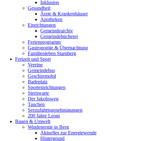
Inklusion
Gesundheit
Ärzte & Krankenhäuser
Apotheken
Einrichtungen
Gemeindearchiv
Gemeindebücherei
Ferienprogramm
Gastronomie & Übernachtung
Familienleben Starnberg
Freizeit und Sport
Vereine
Gemeindebus
Geschirrmobil
Badeplatz
Sporteinrichtungen
Sternwarte
Der Jakobsweg
Tauchen
Seezufahrtsgenehmigungen
200 Jahre Leoni
Bauen & Umwelt
Windenergie in Berg
Aktuelles zur Energiewende
Hintergrund