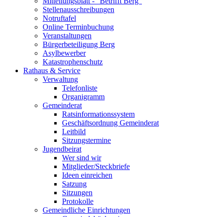
Mitteilungsblatt - "Betrifft Berg"
Stellenausschreibungen
Notruftafel
Online Terminbuchung
Veranstaltungen
Bürgerbeteiligung Berg
Asylbewerber
Katastrophenschutz
Rathaus & Service
Verwaltung
Telefonliste
Organigramm
Gemeinderat
Ratsinformationssystem
Geschäftsordnung Gemeinderat
Leitbild
Sitzungstermine
Jugendbeirat
Wer sind wir
Mitglieder/Steckbriefe
Ideen einreichen
Satzung
Sitzungen
Protokolle
Gemeindliche Einrichtungen