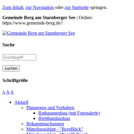
Zum Inhalt
,
zur Navigation
oder
zur Startseite
springen.
Gemeinde Berg am Starnberger See
| Online:
https://www.gemeinde-berg.de//
Suche
suchen
Schriftgröße
A
A
A
Aktuell
Planungen und Vorhaben
Rathausneubau (mit Fotogalerie)
Breitbandausbau
Bekanntmachungen
Mitteilungsblatt - "BergBlick"