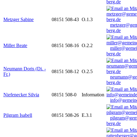
berg.de
Metzger Sabine
08151 508-43
O.1.3
metzger@gem
berg.de
Miller Beate
08151 508-16
O.2.2
miller@gemei
berg.de
Neumann Doris (Di. -
08151 508-12
O.2.5
Fr.)
neumann@ge
berg.de
Niefenecker Silvia
08151 508-0
Information
info@gemeind
Pilgram Isabell
08151 508-26
E.3.1
pilgram@gem
berg.de