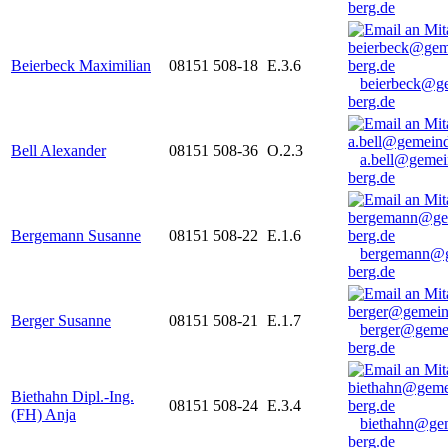
berg.de
Beierbeck Maximilian
08151 508-18
E.3.6
beierbeck@g
berg.de
Bell Alexander
08151 508-36
O.2.3
a.bell@gemei
berg.de
Bergemann Susanne
08151 508-22
E.1.6
bergemann@g
berg.de
Berger Susanne
08151 508-21
E.1.7
berger@geme
berg.de
Biethahn Dipl.-Ing.
08151 508-24
E.3.4
(FH) Anja
biethahn@ge
berg.de