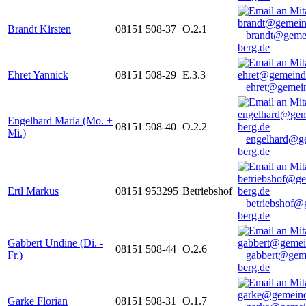
Brandt Kirsten
08151 508-37
O.2.1
brandt@geme
berg.de
Ehret Yannick
08151 508-29
E.3.3
ehret@gemein
Engelhard Maria (Mo. +
08151 508-40
O.2.2
Mi.)
engelhard@g
berg.de
Ertl Markus
08151 953295
Betriebshof
betriebshof@
berg.de
Gabbert Undine (Di. -
08151 508-44
O.2.6
Fr.)
gabbert@gem
berg.de
Garke Florian
08151 508-31
O.1.7