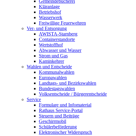
Gemeindebücherei
Kläranlage
Betriebshof
Wasserwerk
Freiwillige Feuerwehren
Ver- und Entsorgung
AWISTA-Starnberg
Containerstandorte
Wertstoffhof
Abwasser und Wasser
Strom und Gas
Kaminkehrer
Wahlen und Entscheide
Kommunalwahlen
Europawahlen
Landtags- und Bezirkswahlen
Bundestagswahlen
Volksentscheide / Bürgerentscheide
Service
Formulare und Infomaterial
Rathaus Service-Portal
Steuern und Beiträge
Geschirrmobil
Schülerbeförderung
Elektronischer Widerspruch