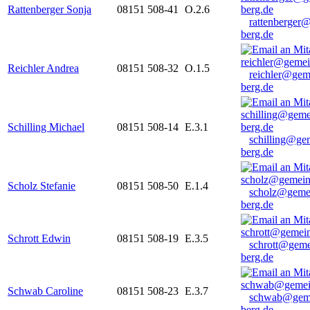
Rattenberger Sonja
08151 508-41
O.2.6
rattenberger
berg.de
Reichler Andrea
08151 508-32
O.1.5
reichler@gem
berg.de
Schilling Michael
08151 508-14
E.3.1
schilling@ge
berg.de
Scholz Stefanie
08151 508-50
E.1.4
scholz@geme
berg.de
Schrott Edwin
08151 508-19
E.3.5
schrott@geme
berg.de
Schwab Caroline
08151 508-23
E.3.7
schwab@gem
berg.de