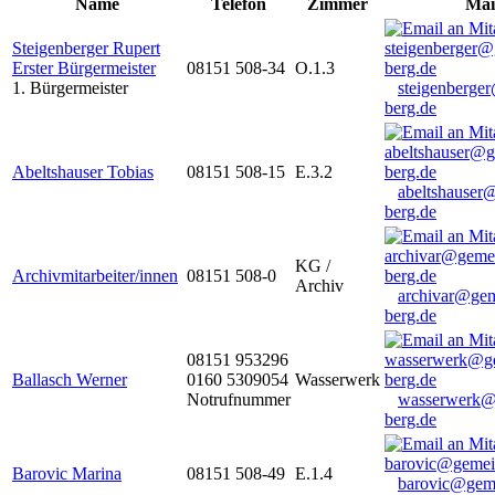
Name
Telefon
Zimmer
Mai
Steigenberger Rupert
Erster Bürgermeister
08151 508-34
O.1.3
1. Bürgermeister
steigenberge
berg.de
Abeltshauser Tobias
08151 508-15
E.3.2
abeltshauser
berg.de
KG /
Archivmitarbeiter/innen
08151 508-0
Archiv
archivar@gem
berg.de
08151 953296
Ballasch Werner
0160 5309054
Wasserwerk
Notrufnummer
wasserwerk@
berg.de
Barovic Marina
08151 508-49
E.1.4
barovic@gem