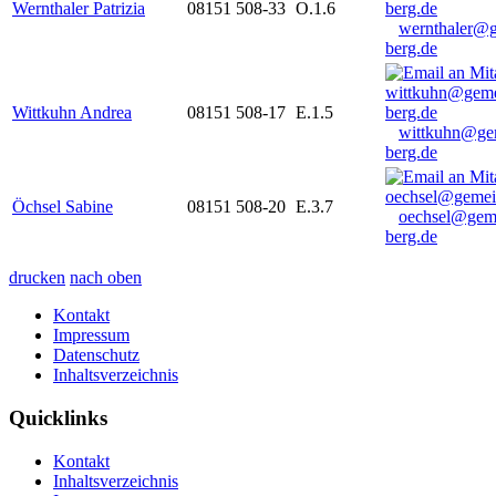
Wernthaler Patrizia
08151 508-33
O.1.6
wernthaler@
berg.de
Wittkuhn Andrea
08151 508-17
E.1.5
wittkuhn@ge
berg.de
Öchsel Sabine
08151 508-20
E.3.7
oechsel@gem
berg.de
drucken
nach oben
Kontakt
Impressum
Datenschutz
Inhaltsverzeichnis
Quicklinks
Kontakt
Inhaltsverzeichnis