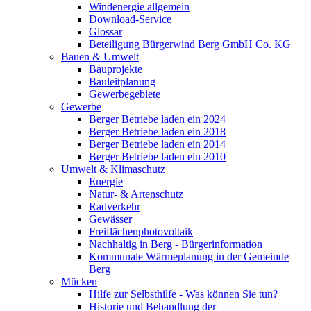
Windenergie allgemein
Download-Service
Glossar
Beteiligung Bürgerwind Berg GmbH Co. KG
Bauen & Umwelt
Bauprojekte
Bauleitplanung
Gewerbegebiete
Gewerbe
Berger Betriebe laden ein 2024
Berger Betriebe laden ein 2018
Berger Betriebe laden ein 2014
Berger Betriebe laden ein 2010
Umwelt & Klimaschutz
Energie
Natur- & Artenschutz
Radverkehr
Gewässer
Freiflächenphotovoltaik
Nachhaltig in Berg - Bürgerinformation
Kommunale Wärmeplanung in der Gemeinde
Berg
Mücken
Hilfe zur Selbsthilfe - Was können Sie tun?
Historie und Behandlung der