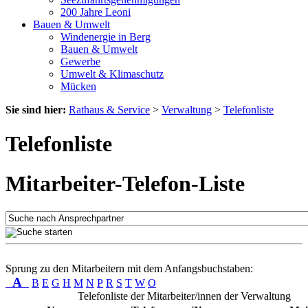
200 Jahre Leoni
Bauen & Umwelt
Windenergie in Berg
Bauen & Umwelt
Gewerbe
Umwelt & Klimaschutz
Mücken
Sie sind hier:
Rathaus & Service
>
Verwaltung
>
Telefonliste
Telefonliste
Mitarbeiter-Telefon-Liste
Sprung zu den Mitarbeitern mit dem Anfangsbuchstaben:
A
B
E
G
H
M
N
P
R
S
T
W
O
Telefonliste der Mitarbeiter/innen der Verwaltung