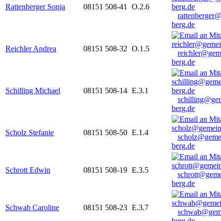
Rattenberger Sonja
08151 508-41
O.2.6
rattenberger
berg.de
Reichler Andrea
08151 508-32
O.1.5
reichler@gem
berg.de
Schilling Michael
08151 508-14
E.3.1
schilling@ge
berg.de
Scholz Stefanie
08151 508-50
E.1.4
scholz@geme
berg.de
Schrott Edwin
08151 508-19
E.3.5
schrott@geme
berg.de
Schwab Caroline
08151 508-23
E.3.7
schwab@gem
berg.de