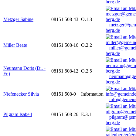
berg.de
Metzger Sabine
08151 508-43
O.1.3
metzger@gem
berg.de
Miller Beate
08151 508-16
O.2.2
miller@gemei
berg.de
Neumann Doris (Di. -
08151 508-12
O.2.5
Fr.)
neumann@ge
berg.de
Niefenecker Silvia
08151 508-0
Information
info@gemeind
Pilgram Isabell
08151 508-26
E.3.1
pilgram@gem
berg.de