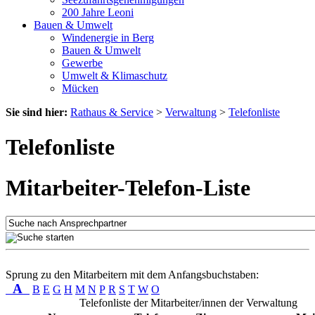
200 Jahre Leoni
Bauen & Umwelt
Windenergie in Berg
Bauen & Umwelt
Gewerbe
Umwelt & Klimaschutz
Mücken
Sie sind hier:
Rathaus & Service
>
Verwaltung
>
Telefonliste
Telefonliste
Mitarbeiter-Telefon-Liste
Sprung zu den Mitarbeitern mit dem Anfangsbuchstaben:
A
B
E
G
H
M
N
P
R
S
T
W
O
Telefonliste der Mitarbeiter/innen der Verwaltung