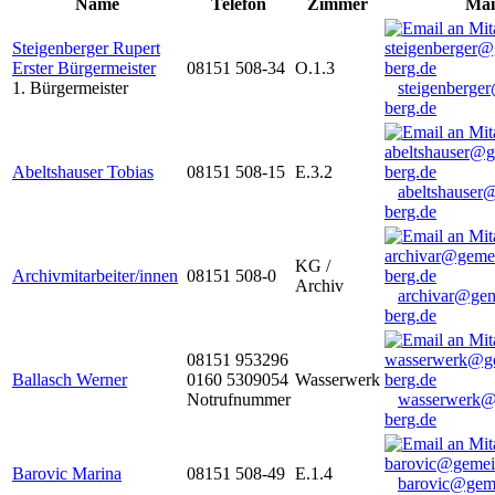
Name
Telefon
Zimmer
Mai
Steigenberger Rupert
Erster Bürgermeister
08151 508-34
O.1.3
1. Bürgermeister
steigenberge
berg.de
Abeltshauser Tobias
08151 508-15
E.3.2
abeltshauser
berg.de
KG /
Archivmitarbeiter/innen
08151 508-0
Archiv
archivar@gem
berg.de
08151 953296
Ballasch Werner
0160 5309054
Wasserwerk
Notrufnummer
wasserwerk@
berg.de
Barovic Marina
08151 508-49
E.1.4
barovic@gem