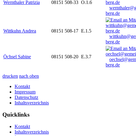
Wernthaler Patrizia
08151 508-33
O.1.6
wernthaler@
berg.de
Wittkuhn Andrea
08151 508-17
E.1.5
wittkuhn@ge
berg.de
Öchsel Sabine
08151 508-20
E.3.7
oechsel@gem
berg.de
drucken
nach oben
Kontakt
Impressum
Datenschutz
Inhaltsverzeichnis
Quicklinks
Kontakt
Inhaltsverzeichnis