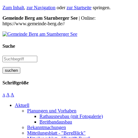
Zum Inhalt
,
zur Navigation
oder
zur Startseite
springen.
Gemeinde Berg am Starnberger See
| Online:
https://www.gemeinde-berg.de//
Suche
suchen
Schriftgröße
A
A
A
Aktuell
Planungen und Vorhaben
Rathausneubau (mit Fotogalerie)
Breitbandausbau
Bekanntmachungen
Mitteilungsblatt - "BergBlick"