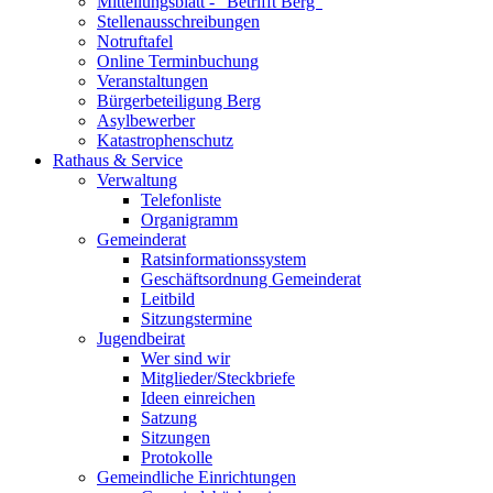
Mitteilungsblatt - "Betrifft Berg"
Stellenausschreibungen
Notruftafel
Online Terminbuchung
Veranstaltungen
Bürgerbeteiligung Berg
Asylbewerber
Katastrophenschutz
Rathaus & Service
Verwaltung
Telefonliste
Organigramm
Gemeinderat
Ratsinformationssystem
Geschäftsordnung Gemeinderat
Leitbild
Sitzungstermine
Jugendbeirat
Wer sind wir
Mitglieder/Steckbriefe
Ideen einreichen
Satzung
Sitzungen
Protokolle
Gemeindliche Einrichtungen