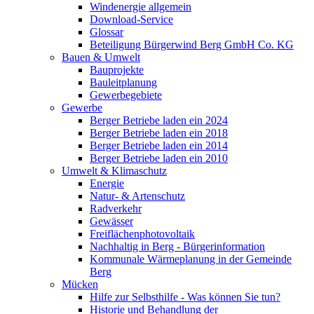
Windenergie allgemein
Download-Service
Glossar
Beteiligung Bürgerwind Berg GmbH Co. KG
Bauen & Umwelt
Bauprojekte
Bauleitplanung
Gewerbegebiete
Gewerbe
Berger Betriebe laden ein 2024
Berger Betriebe laden ein 2018
Berger Betriebe laden ein 2014
Berger Betriebe laden ein 2010
Umwelt & Klimaschutz
Energie
Natur- & Artenschutz
Radverkehr
Gewässer
Freiflächenphotovoltaik
Nachhaltig in Berg - Bürgerinformation
Kommunale Wärmeplanung in der Gemeinde
Berg
Mücken
Hilfe zur Selbsthilfe - Was können Sie tun?
Historie und Behandlung der