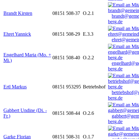
Brandt Kirsten
08151 508-37
O.2.1
brandt@geme
berg.de
Ehret Yannick
08151 508-29
E.3.3
ehret@gemein
Engelhard Maria (Mo. +
08151 508-40
O.2.2
Mi.)
engelhard@g
berg.de
Ertl Markus
08151 953295
Betriebshof
betriebshof@
berg.de
Gabbert Undine (Di. -
08151 508-44
O.2.6
Fr.)
gabbert@gem
berg.de
Garke Florian
08151 508-31
O.1.7