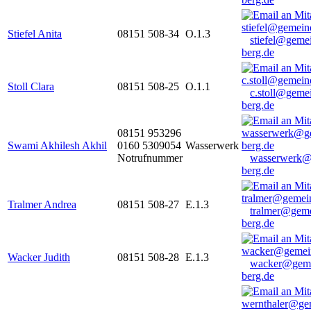
Stiefel Anita
08151 508-34
O.1.3
stiefel@geme
berg.de
Stoll Clara
08151 508-25
O.1.1
c.stoll@geme
berg.de
08151 953296
Swami Akhilesh Akhil
0160 5309054
Wasserwerk
Notrufnummer
wasserwerk@
berg.de
Tralmer Andrea
08151 508-27
E.1.3
tralmer@gem
berg.de
Wacker Judith
08151 508-28
E.1.3
wacker@geme
berg.de