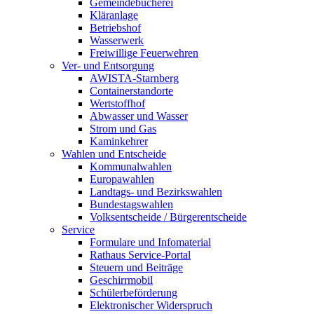
Gemeindebücherei
Kläranlage
Betriebshof
Wasserwerk
Freiwillige Feuerwehren
Ver- und Entsorgung
AWISTA-Starnberg
Containerstandorte
Wertstoffhof
Abwasser und Wasser
Strom und Gas
Kaminkehrer
Wahlen und Entscheide
Kommunalwahlen
Europawahlen
Landtags- und Bezirkswahlen
Bundestagswahlen
Volksentscheide / Bürgerentscheide
Service
Formulare und Infomaterial
Rathaus Service-Portal
Steuern und Beiträge
Geschirrmobil
Schülerbeförderung
Elektronischer Widerspruch