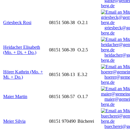
garke@gemei
berg.de
Griesbeck Rosi
08151 508-38
O.2.1
griesbeck@g
berg.de
Heidacher Elisabeth
08151 508-39
O.2.5
(Mo. + Di. + Do.)
heidacher@g
berg.de
Hörer Kathrin (Mo. +
08151 508-13
E.3.2
Mi. + Do.)
hoerer@geme
berg.de
Maier Martin
08151 508-57
O.1.7
maier@gemei
berg.de
Meier Silvia
08151 970490
Bücherei
buecherei@g