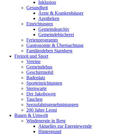
Inklusion
Gesundheit
Ärzte & Krankenhäuser
Apotheken
Einrichtungen
Gemeindearchiv
Gemeindebücherei
Ferienprogramm
Gastronomie & Übernachtung
Familienleben Starnberg
Freizeit und Sport
Vereine
Gemeindebus
Geschirrmobil
Badeplatz
Sporteinrichtungen
Sternwarte
Der Jakobsweg
Tauchen
Seezufahrtsgenehmigungen
200 Jahre Leoni
Bauen & Umwelt
Windenergie in Berg
Aktuelles zur Energiewende
Hintergrund