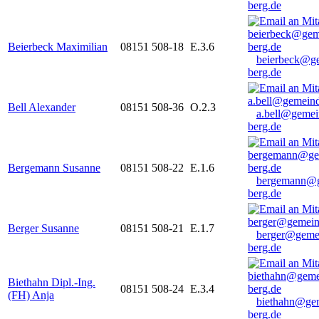
berg.de
Beierbeck Maximilian
08151 508-18
E.3.6
beierbeck@g
berg.de
Bell Alexander
08151 508-36
O.2.3
a.bell@gemei
berg.de
Bergemann Susanne
08151 508-22
E.1.6
bergemann@g
berg.de
Berger Susanne
08151 508-21
E.1.7
berger@geme
berg.de
Biethahn Dipl.-Ing.
08151 508-24
E.3.4
(FH) Anja
biethahn@ge
berg.de