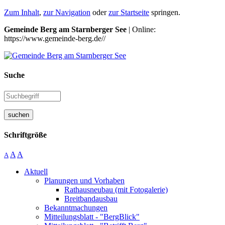
Zum Inhalt
,
zur Navigation
oder
zur Startseite
springen.
Gemeinde Berg am Starnberger See
| Online:
https://www.gemeinde-berg.de//
Suche
suchen
Schriftgröße
A
A
A
Aktuell
Planungen und Vorhaben
Rathausneubau (mit Fotogalerie)
Breitbandausbau
Bekanntmachungen
Mitteilungsblatt - "BergBlick"