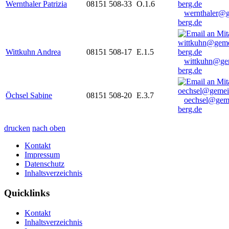
Wernthaler Patrizia
08151 508-33
O.1.6
wernthaler@
berg.de
Wittkuhn Andrea
08151 508-17
E.1.5
wittkuhn@ge
berg.de
Öchsel Sabine
08151 508-20
E.3.7
oechsel@gem
berg.de
drucken
nach oben
Kontakt
Impressum
Datenschutz
Inhaltsverzeichnis
Quicklinks
Kontakt
Inhaltsverzeichnis