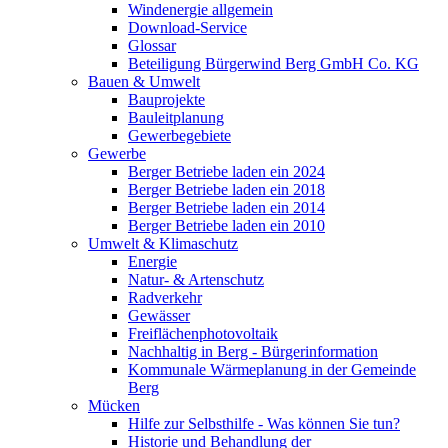
Windenergie allgemein
Download-Service
Glossar
Beteiligung Bürgerwind Berg GmbH Co. KG
Bauen & Umwelt
Bauprojekte
Bauleitplanung
Gewerbegebiete
Gewerbe
Berger Betriebe laden ein 2024
Berger Betriebe laden ein 2018
Berger Betriebe laden ein 2014
Berger Betriebe laden ein 2010
Umwelt & Klimaschutz
Energie
Natur- & Artenschutz
Radverkehr
Gewässer
Freiflächenphotovoltaik
Nachhaltig in Berg - Bürgerinformation
Kommunale Wärmeplanung in der Gemeinde
Berg
Mücken
Hilfe zur Selbsthilfe - Was können Sie tun?
Historie und Behandlung der