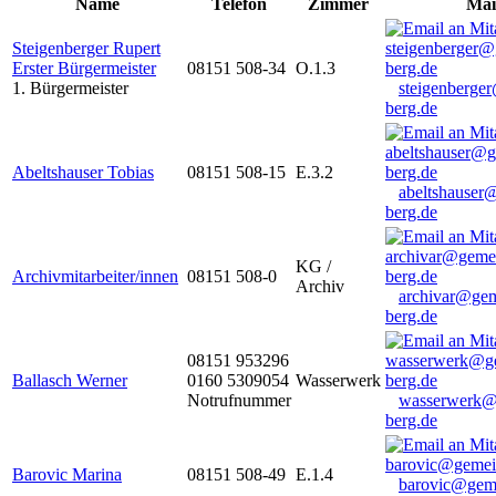
Name
Telefon
Zimmer
Mai
Steigenberger Rupert
Erster Bürgermeister
08151 508-34
O.1.3
1. Bürgermeister
steigenberge
berg.de
Abeltshauser Tobias
08151 508-15
E.3.2
abeltshauser
berg.de
KG /
Archivmitarbeiter/innen
08151 508-0
Archiv
archivar@gem
berg.de
08151 953296
Ballasch Werner
0160 5309054
Wasserwerk
Notrufnummer
wasserwerk@
berg.de
Barovic Marina
08151 508-49
E.1.4
barovic@gem