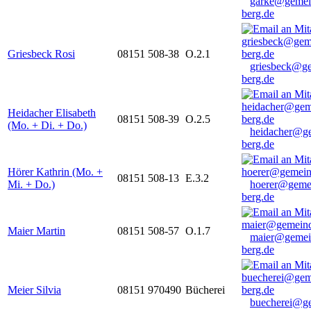
garke@gemei
berg.de
Griesbeck Rosi
08151 508-38
O.2.1
griesbeck@g
berg.de
Heidacher Elisabeth
08151 508-39
O.2.5
(Mo. + Di. + Do.)
heidacher@g
berg.de
Hörer Kathrin (Mo. +
08151 508-13
E.3.2
Mi. + Do.)
hoerer@geme
berg.de
Maier Martin
08151 508-57
O.1.7
maier@gemei
berg.de
Meier Silvia
08151 970490
Bücherei
buecherei@g