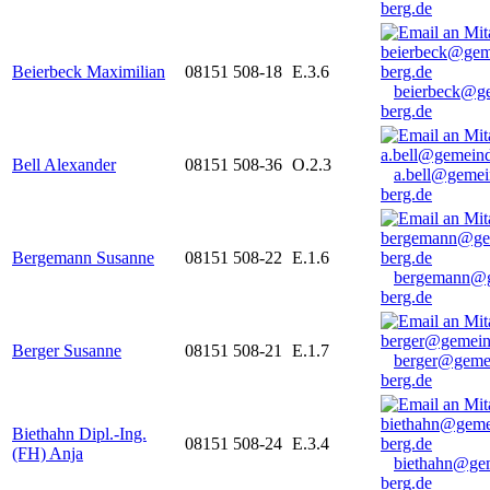
berg.de
Beierbeck Maximilian
08151 508-18
E.3.6
beierbeck@g
berg.de
Bell Alexander
08151 508-36
O.2.3
a.bell@gemei
berg.de
Bergemann Susanne
08151 508-22
E.1.6
bergemann@g
berg.de
Berger Susanne
08151 508-21
E.1.7
berger@geme
berg.de
Biethahn Dipl.-Ing.
08151 508-24
E.3.4
(FH) Anja
biethahn@ge
berg.de