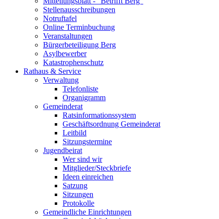
Mitteilungsblatt - "Betrifft Berg"
Stellenausschreibungen
Notruftafel
Online Terminbuchung
Veranstaltungen
Bürgerbeteiligung Berg
Asylbewerber
Katastrophenschutz
Rathaus & Service
Verwaltung
Telefonliste
Organigramm
Gemeinderat
Ratsinformationssystem
Geschäftsordnung Gemeinderat
Leitbild
Sitzungstermine
Jugendbeirat
Wer sind wir
Mitglieder/Steckbriefe
Ideen einreichen
Satzung
Sitzungen
Protokolle
Gemeindliche Einrichtungen