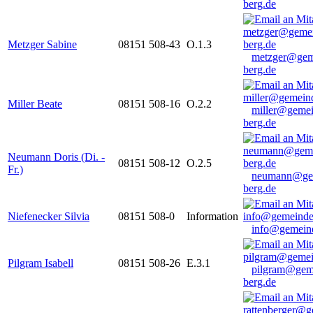
berg.de
Metzger Sabine
08151 508-43
O.1.3
metzger@gem
berg.de
Miller Beate
08151 508-16
O.2.2
miller@gemei
berg.de
Neumann Doris (Di. -
08151 508-12
O.2.5
Fr.)
neumann@ge
berg.de
Niefenecker Silvia
08151 508-0
Information
info@gemeind
Pilgram Isabell
08151 508-26
E.3.1
pilgram@gem
berg.de