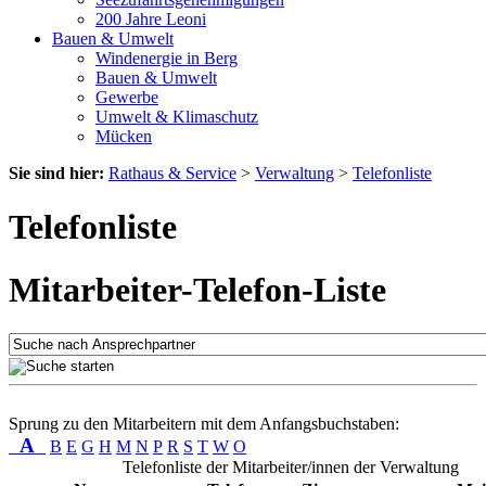
200 Jahre Leoni
Bauen & Umwelt
Windenergie in Berg
Bauen & Umwelt
Gewerbe
Umwelt & Klimaschutz
Mücken
Sie sind hier:
Rathaus & Service
>
Verwaltung
>
Telefonliste
Telefonliste
Mitarbeiter-Telefon-Liste
Sprung zu den Mitarbeitern mit dem Anfangsbuchstaben:
A
B
E
G
H
M
N
P
R
S
T
W
O
Telefonliste der Mitarbeiter/innen der Verwaltung