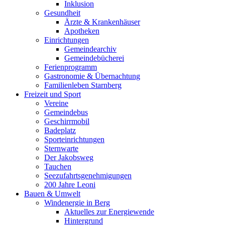
Inklusion
Gesundheit
Ärzte & Krankenhäuser
Apotheken
Einrichtungen
Gemeindearchiv
Gemeindebücherei
Ferienprogramm
Gastronomie & Übernachtung
Familienleben Starnberg
Freizeit und Sport
Vereine
Gemeindebus
Geschirrmobil
Badeplatz
Sporteinrichtungen
Sternwarte
Der Jakobsweg
Tauchen
Seezufahrtsgenehmigungen
200 Jahre Leoni
Bauen & Umwelt
Windenergie in Berg
Aktuelles zur Energiewende
Hintergrund