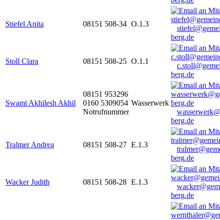
Stiefel Anita
08151 508-34
O.1.3
stiefel@geme
berg.de
Stoll Clara
08151 508-25
O.1.1
c.stoll@geme
berg.de
08151 953296
Swami Akhilesh Akhil
0160 5309054
Wasserwerk
Notrufnummer
wasserwerk@
berg.de
Tralmer Andrea
08151 508-27
E.1.3
tralmer@gem
berg.de
Wacker Judith
08151 508-28
E.1.3
wacker@geme
berg.de