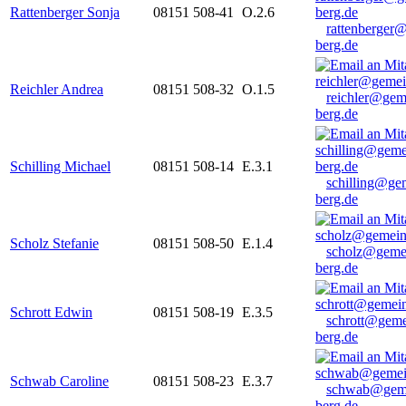
Rattenberger Sonja
08151 508-41
O.2.6
rattenberger
berg.de
Reichler Andrea
08151 508-32
O.1.5
reichler@gem
berg.de
Schilling Michael
08151 508-14
E.3.1
schilling@ge
berg.de
Scholz Stefanie
08151 508-50
E.1.4
scholz@geme
berg.de
Schrott Edwin
08151 508-19
E.3.5
schrott@geme
berg.de
Schwab Caroline
08151 508-23
E.3.7
schwab@gem
berg.de