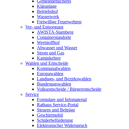
Gemeindebücherei
Kläranlage
Betriebshof
Wasserwerk
Freiwillige Feuerwehren
Ver- und Entsorgung
AWISTA-Starnberg
Containerstandorte
Wertstoffhof
Abwasser und Wasser
Strom und Gas
Kaminkehrer
Wahlen und Entscheide
Kommunalwahlen
Europawahlen
Landtags- und Bezirkswahlen
Bundestagswahlen
Volksentscheide / Bürgerentscheide
Service
Formulare und Infomaterial
Rathaus Service-Portal
Steuern und Beiträge
Geschirrmobil
Schülerbeförderung
Elektronischer Widerspruch