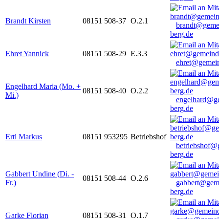
Brandt Kirsten
08151 508-37
O.2.1
brandt@geme
berg.de
Ehret Yannick
08151 508-29
E.3.3
ehret@gemein
Engelhard Maria (Mo. +
08151 508-40
O.2.2
Mi.)
engelhard@g
berg.de
Ertl Markus
08151 953295
Betriebshof
betriebshof@
berg.de
Gabbert Undine (Di. -
08151 508-44
O.2.6
Fr.)
gabbert@gem
berg.de
Garke Florian
08151 508-31
O.1.7