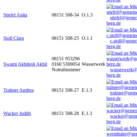
Stiefel Anita
08151 508-34
O.1.3
stiefel@geme
berg.de
Stoll Clara
08151 508-25
O.1.1
c.stoll@geme
berg.de
08151 953296
Swami Akhilesh Akhil
0160 5309054
Wasserwerk
Notrufnummer
wasserwerk@
berg.de
Tralmer Andrea
08151 508-27
E.1.3
tralmer@gem
berg.de
Wacker Judith
08151 508-28
E.1.3
wacker@geme
berg.de