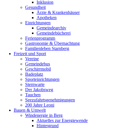
Inklusion
Gesundheit
Ärzte & Krankenhäuser
Apotheken
Einrichtungen
Gemeindearchiv
Gemeindebücherei
Ferienprogramm
Gastronomie & Übernachtung
Familienleben Starnberg
Freizeit und Sport
Vereine
Gemeindebus
Geschirrmobil
Badeplatz
Sporteinrichtungen
Sternwarte
Der Jakobsweg
Tauchen
Seezufahrtsgenehmigungen
200 Jahre Leoni
Bauen & Umwelt
Windenergie in Berg
Aktuelles zur Energiewende
Hintergrund