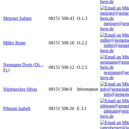
berg.de
Metzger Sabine
08151 508-43
O.1.3
metzger@gem
berg.de
Miller Beate
08151 508-16
O.2.2
miller@gemei
berg.de
Neumann Doris (Di. -
08151 508-12
O.2.5
Fr.)
neumann@ge
berg.de
Niefenecker Silvia
08151 508-0
Information
info@gemeind
Pilgram Isabell
08151 508-26
E.3.1
pilgram@gem
berg.de