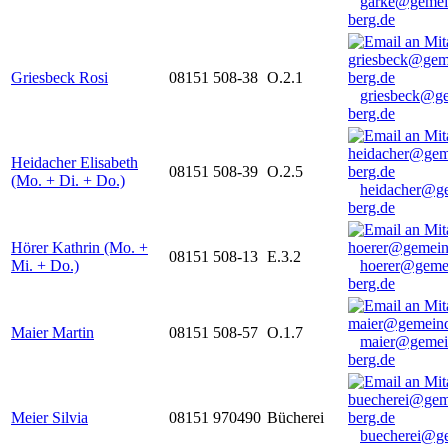
garke@gemei
berg.de
Griesbeck Rosi
08151 508-38
O.2.1
griesbeck@g
berg.de
Heidacher Elisabeth
08151 508-39
O.2.5
(Mo. + Di. + Do.)
heidacher@g
berg.de
Hörer Kathrin (Mo. +
08151 508-13
E.3.2
Mi. + Do.)
hoerer@geme
berg.de
Maier Martin
08151 508-57
O.1.7
maier@gemei
berg.de
Meier Silvia
08151 970490
Bücherei
buecherei@g