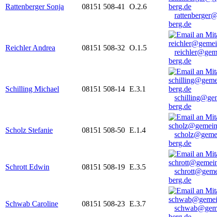
Rattenberger Sonja
08151 508-41
O.2.6
rattenberger
berg.de
Reichler Andrea
08151 508-32
O.1.5
reichler@gem
berg.de
Schilling Michael
08151 508-14
E.3.1
schilling@ge
berg.de
Scholz Stefanie
08151 508-50
E.1.4
scholz@geme
berg.de
Schrott Edwin
08151 508-19
E.3.5
schrott@geme
berg.de
Schwab Caroline
08151 508-23
E.3.7
schwab@gem
berg.de