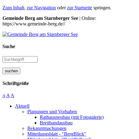
Zum Inhalt
,
zur Navigation
oder
zur Startseite
springen.
Gemeinde Berg am Starnberger See
| Online:
https://www.gemeinde-berg.de//
Suche
suchen
Schriftgröße
A
A
A
Aktuell
Planungen und Vorhaben
Rathausneubau (mit Fotogalerie)
Breitbandausbau
Bekanntmachungen
Mitteilungsblatt - "BergBlick"