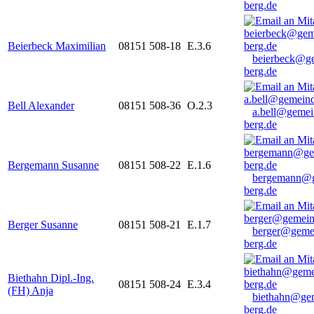
berg.de
Beierbeck Maximilian
08151 508-18
E.3.6
beierbeck@g
berg.de
Bell Alexander
08151 508-36
O.2.3
a.bell@gemei
berg.de
Bergemann Susanne
08151 508-22
E.1.6
bergemann@g
berg.de
Berger Susanne
08151 508-21
E.1.7
berger@geme
berg.de
Biethahn Dipl.-Ing.
08151 508-24
E.3.4
(FH) Anja
biethahn@ge
berg.de