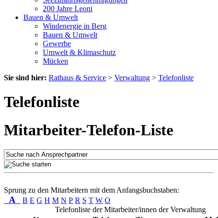
200 Jahre Leoni
Bauen & Umwelt
Windenergie in Berg
Bauen & Umwelt
Gewerbe
Umwelt & Klimaschutz
Mücken
Sie sind hier:
Rathaus & Service
>
Verwaltung
>
Telefonliste
Telefonliste
Mitarbeiter-Telefon-Liste
Sprung zu den Mitarbeitern mit dem Anfangsbuchstaben:
A
B
E
G
H
M
N
P
R
S
T
W
O
Telefonliste der Mitarbeiter/innen der Verwaltung