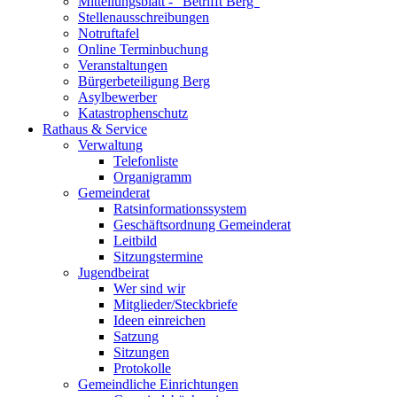
Mitteilungsblatt - "Betrifft Berg"
Stellenausschreibungen
Notruftafel
Online Terminbuchung
Veranstaltungen
Bürgerbeteiligung Berg
Asylbewerber
Katastrophenschutz
Rathaus & Service
Verwaltung
Telefonliste
Organigramm
Gemeinderat
Ratsinformationssystem
Geschäftsordnung Gemeinderat
Leitbild
Sitzungstermine
Jugendbeirat
Wer sind wir
Mitglieder/Steckbriefe
Ideen einreichen
Satzung
Sitzungen
Protokolle
Gemeindliche Einrichtungen