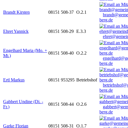
Brandt Kirsten
08151 508-37
O.2.1
brandt@geme
berg.de
Ehret Yannick
08151 508-29
E.3.3
ehret@gemein
Engelhard Maria (Mo. +
08151 508-40
O.2.2
Mi.)
engelhard@g
berg.de
Ertl Markus
08151 953295
Betriebshof
betriebshof@
berg.de
Gabbert Undine (Di. -
08151 508-44
O.2.6
Fr.)
gabbert@gem
berg.de
Garke Florian
08151 508-31
O.1.7