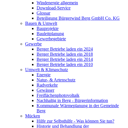
Windenergie allgemein
Download-Service
Glossar
Beteiligung Bürgerwind Berg GmbH Co. KG
Bauen & Umwelt
Bauprojekte
Bauleitplanung
Gewerbegebiete
Gewerbe
Berger Betriebe laden ein 2024
Berger Betriebe laden ein 2018
Berger Betriebe laden ein 2014
Berger Betriebe laden ein 2010
Umwelt & Klimaschutz
Energie
Natur- & Artenschutz
Radverkehr
Gewässer
Freiflächenphotovoltaik
Nachhaltig in Berg - Bürgerinformation
Kommunale Wärmeplanung in der Gemeinde
Berg
Mücken
Hilfe zur Selbsthilfe - Was können Sie tun?
Historie und Behandlung der