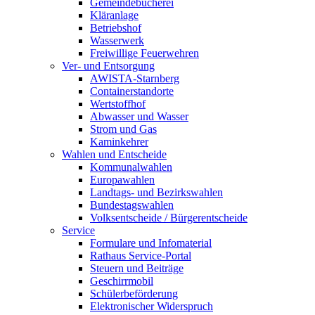
Gemeindebücherei
Kläranlage
Betriebshof
Wasserwerk
Freiwillige Feuerwehren
Ver- und Entsorgung
AWISTA-Starnberg
Containerstandorte
Wertstoffhof
Abwasser und Wasser
Strom und Gas
Kaminkehrer
Wahlen und Entscheide
Kommunalwahlen
Europawahlen
Landtags- und Bezirkswahlen
Bundestagswahlen
Volksentscheide / Bürgerentscheide
Service
Formulare und Infomaterial
Rathaus Service-Portal
Steuern und Beiträge
Geschirrmobil
Schülerbeförderung
Elektronischer Widerspruch