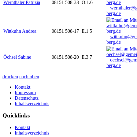
Wernthaler Patrizia
08151 508-33
O.1.6
wernthaler@
berg.de
Wittkuhn Andrea
08151 508-17
E.1.5
wittkuhn@ge
berg.de
Öchsel Sabine
08151 508-20
E.3.7
oechsel@gem
berg.de
drucken
nach oben
Kontakt
Impressum
Datenschutz
Inhaltsverzeichnis
Quicklinks
Kontakt
Inhaltsverzeichnis