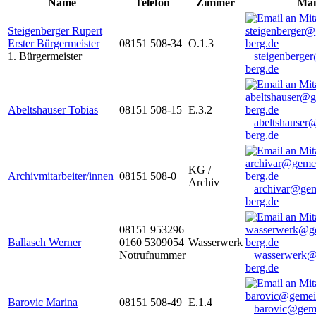
Name
Telefon
Zimmer
Mai
Steigenberger Rupert
Erster Bürgermeister
08151 508-34
O.1.3
1. Bürgermeister
steigenberge
berg.de
Abeltshauser Tobias
08151 508-15
E.3.2
abeltshauser
berg.de
KG /
Archivmitarbeiter/innen
08151 508-0
Archiv
archivar@gem
berg.de
08151 953296
Ballasch Werner
0160 5309054
Wasserwerk
Notrufnummer
wasserwerk@
berg.de
Barovic Marina
08151 508-49
E.1.4
barovic@gem