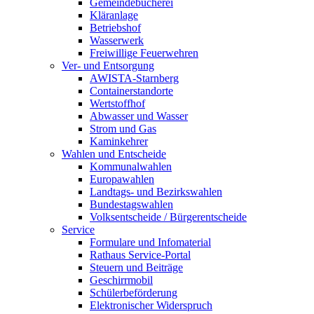
Gemeindebücherei
Kläranlage
Betriebshof
Wasserwerk
Freiwillige Feuerwehren
Ver- und Entsorgung
AWISTA-Starnberg
Containerstandorte
Wertstoffhof
Abwasser und Wasser
Strom und Gas
Kaminkehrer
Wahlen und Entscheide
Kommunalwahlen
Europawahlen
Landtags- und Bezirkswahlen
Bundestagswahlen
Volksentscheide / Bürgerentscheide
Service
Formulare und Infomaterial
Rathaus Service-Portal
Steuern und Beiträge
Geschirrmobil
Schülerbeförderung
Elektronischer Widerspruch