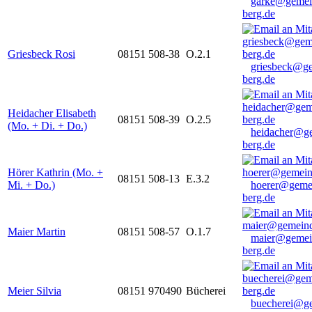
garke@gemei
berg.de
Griesbeck Rosi
08151 508-38
O.2.1
griesbeck@g
berg.de
Heidacher Elisabeth
08151 508-39
O.2.5
(Mo. + Di. + Do.)
heidacher@g
berg.de
Hörer Kathrin (Mo. +
08151 508-13
E.3.2
Mi. + Do.)
hoerer@geme
berg.de
Maier Martin
08151 508-57
O.1.7
maier@gemei
berg.de
Meier Silvia
08151 970490
Bücherei
buecherei@g