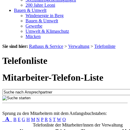
200 Jahre Leoni
Bauen & Umwelt
Windenergie in Berg
Bauen & Umwelt
Gewerbe
Umwelt & Klimaschutz
Mücken
Sie sind hier:
Rathaus & Service
>
Verwaltung
>
Telefonliste
Telefonliste
Mitarbeiter-Telefon-Liste
Sprung zu den Mitarbeitern mit dem Anfangsbuchstaben:
A
B
E
G
H
M
N
P
R
S
T
W
O
Telefonliste der Mitarbeiter/innen der Verwaltung