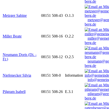
berg.de
Metzger Sabine
08151 508-43
O.1.3
metzger@gem
berg.de
Miller Beate
08151 508-16
O.2.2
miller@gemei
berg.de
Neumann Doris (Di. -
08151 508-12
O.2.5
Fr.)
neumann@ge
berg.de
Niefenecker Silvia
08151 508-0
Information
info@gemeind
Pilgram Isabell
08151 508-26
E.3.1
pilgram@gem
berg.de