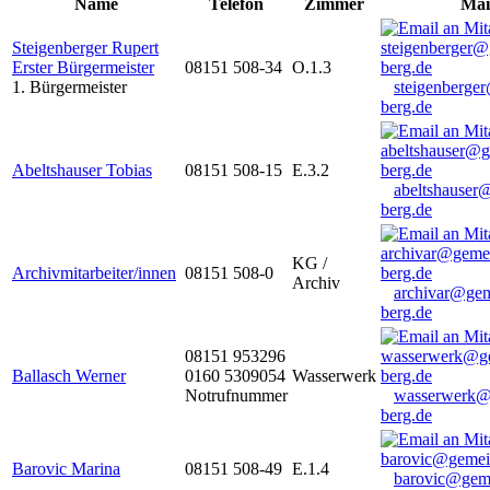
Name
Telefon
Zimmer
Mai
Steigenberger Rupert
Erster Bürgermeister
08151 508-34
O.1.3
1. Bürgermeister
steigenberge
berg.de
Abeltshauser Tobias
08151 508-15
E.3.2
abeltshauser
berg.de
KG /
Archivmitarbeiter/innen
08151 508-0
Archiv
archivar@gem
berg.de
08151 953296
Ballasch Werner
0160 5309054
Wasserwerk
Notrufnummer
wasserwerk@
berg.de
Barovic Marina
08151 508-49
E.1.4
barovic@gem