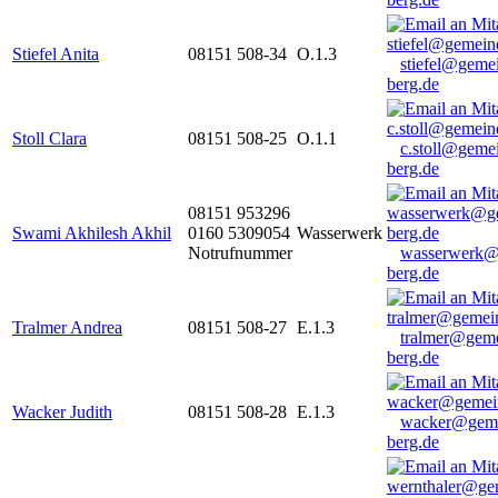
Stiefel Anita
08151 508-34
O.1.3
stiefel@geme
berg.de
Stoll Clara
08151 508-25
O.1.1
c.stoll@geme
berg.de
08151 953296
Swami Akhilesh Akhil
0160 5309054
Wasserwerk
Notrufnummer
wasserwerk@
berg.de
Tralmer Andrea
08151 508-27
E.1.3
tralmer@gem
berg.de
Wacker Judith
08151 508-28
E.1.3
wacker@geme
berg.de