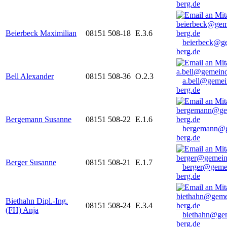
berg.de
Beierbeck Maximilian
08151 508-18
E.3.6
beierbeck@g
berg.de
Bell Alexander
08151 508-36
O.2.3
a.bell@gemei
berg.de
Bergemann Susanne
08151 508-22
E.1.6
bergemann@g
berg.de
Berger Susanne
08151 508-21
E.1.7
berger@geme
berg.de
Biethahn Dipl.-Ing.
08151 508-24
E.3.4
(FH) Anja
biethahn@ge
berg.de