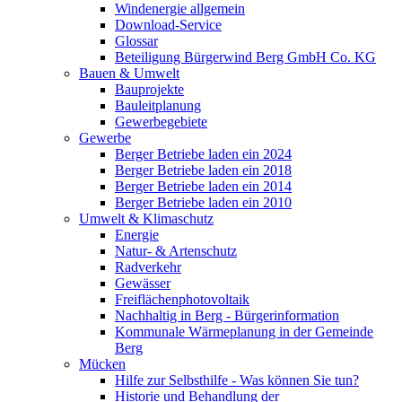
Windenergie allgemein
Download-Service
Glossar
Beteiligung Bürgerwind Berg GmbH Co. KG
Bauen & Umwelt
Bauprojekte
Bauleitplanung
Gewerbegebiete
Gewerbe
Berger Betriebe laden ein 2024
Berger Betriebe laden ein 2018
Berger Betriebe laden ein 2014
Berger Betriebe laden ein 2010
Umwelt & Klimaschutz
Energie
Natur- & Artenschutz
Radverkehr
Gewässer
Freiflächenphotovoltaik
Nachhaltig in Berg - Bürgerinformation
Kommunale Wärmeplanung in der Gemeinde
Berg
Mücken
Hilfe zur Selbsthilfe - Was können Sie tun?
Historie und Behandlung der