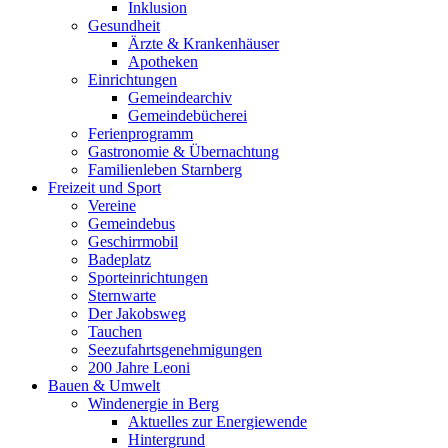
Inklusion
Gesundheit
Ärzte & Krankenhäuser
Apotheken
Einrichtungen
Gemeindearchiv
Gemeindebücherei
Ferienprogramm
Gastronomie & Übernachtung
Familienleben Starnberg
Freizeit und Sport
Vereine
Gemeindebus
Geschirrmobil
Badeplatz
Sporteinrichtungen
Sternwarte
Der Jakobsweg
Tauchen
Seezufahrtsgenehmigungen
200 Jahre Leoni
Bauen & Umwelt
Windenergie in Berg
Aktuelles zur Energiewende
Hintergrund