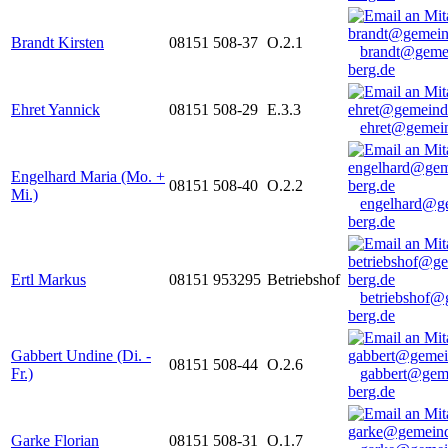
Brandt Kirsten
08151 508-37
O.2.1
brandt@geme
berg.de
Ehret Yannick
08151 508-29
E.3.3
ehret@gemein
Engelhard Maria (Mo. +
08151 508-40
O.2.2
Mi.)
engelhard@g
berg.de
Ertl Markus
08151 953295
Betriebshof
betriebshof@
berg.de
Gabbert Undine (Di. -
08151 508-44
O.2.6
Fr.)
gabbert@gem
berg.de
Garke Florian
08151 508-31
O.1.7