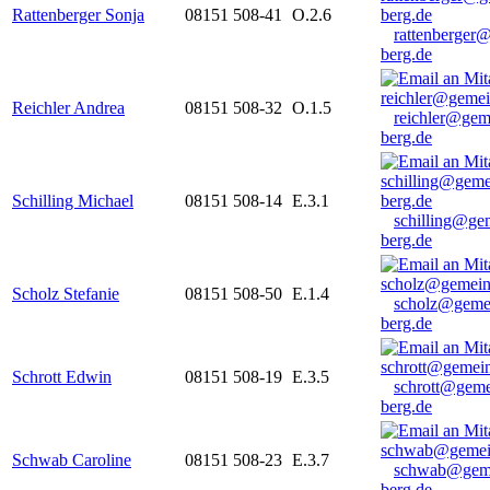
Rattenberger Sonja
08151 508-41
O.2.6
rattenberger
berg.de
Reichler Andrea
08151 508-32
O.1.5
reichler@gem
berg.de
Schilling Michael
08151 508-14
E.3.1
schilling@ge
berg.de
Scholz Stefanie
08151 508-50
E.1.4
scholz@geme
berg.de
Schrott Edwin
08151 508-19
E.3.5
schrott@geme
berg.de
Schwab Caroline
08151 508-23
E.3.7
schwab@gem
berg.de