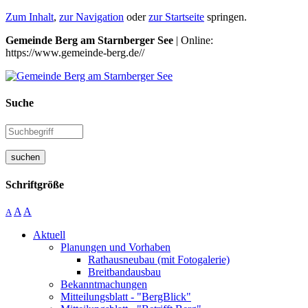
Zum Inhalt
,
zur Navigation
oder
zur Startseite
springen.
Gemeinde Berg am Starnberger See
| Online:
https://www.gemeinde-berg.de//
Suche
suchen
Schriftgröße
A
A
A
Aktuell
Planungen und Vorhaben
Rathausneubau (mit Fotogalerie)
Breitbandausbau
Bekanntmachungen
Mitteilungsblatt - "BergBlick"