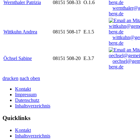
Wernthaler Patrizia
08151 508-33
O.1.6
wernthaler@
berg.de
Wittkuhn Andrea
08151 508-17
E.1.5
wittkuhn@ge
berg.de
Öchsel Sabine
08151 508-20
E.3.7
oechsel@gem
berg.de
drucken
nach oben
Kontakt
Impressum
Datenschutz
Inhaltsverzeichnis
Quicklinks
Kontakt
Inhaltsverzeichnis