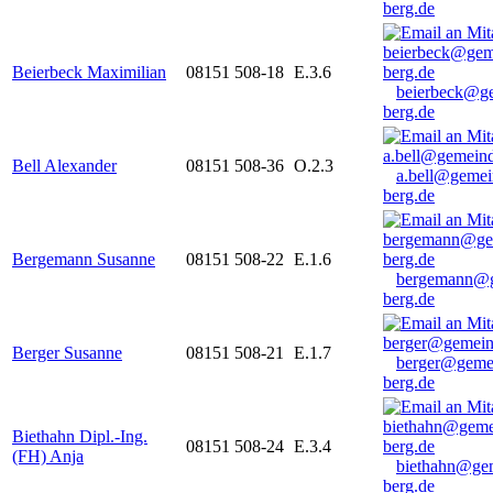
berg.de
Beierbeck Maximilian
08151 508-18
E.3.6
beierbeck@g
berg.de
Bell Alexander
08151 508-36
O.2.3
a.bell@gemei
berg.de
Bergemann Susanne
08151 508-22
E.1.6
bergemann@g
berg.de
Berger Susanne
08151 508-21
E.1.7
berger@geme
berg.de
Biethahn Dipl.-Ing.
08151 508-24
E.3.4
(FH) Anja
biethahn@ge
berg.de