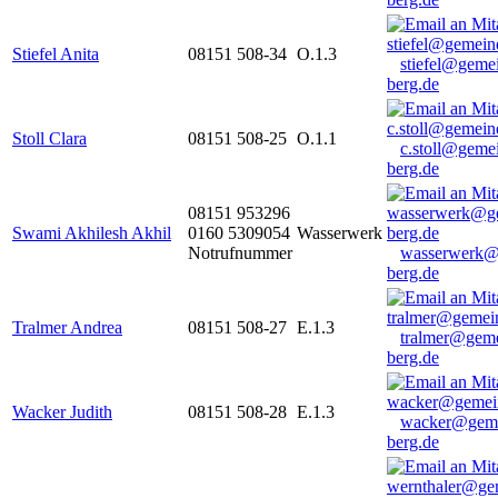
Stiefel Anita
08151 508-34
O.1.3
stiefel@geme
berg.de
Stoll Clara
08151 508-25
O.1.1
c.stoll@geme
berg.de
08151 953296
Swami Akhilesh Akhil
0160 5309054
Wasserwerk
Notrufnummer
wasserwerk@
berg.de
Tralmer Andrea
08151 508-27
E.1.3
tralmer@gem
berg.de
Wacker Judith
08151 508-28
E.1.3
wacker@geme
berg.de