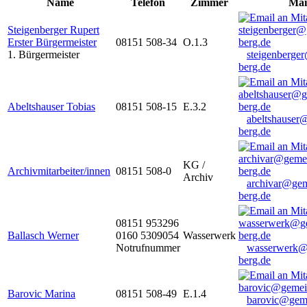
Name
Telefon
Zimmer
Mai
Steigenberger Rupert
Erster Bürgermeister
08151 508-34
O.1.3
1. Bürgermeister
steigenberge
berg.de
Abeltshauser Tobias
08151 508-15
E.3.2
abeltshauser
berg.de
KG /
Archivmitarbeiter/innen
08151 508-0
Archiv
archivar@gem
berg.de
08151 953296
Ballasch Werner
0160 5309054
Wasserwerk
Notrufnummer
wasserwerk@
berg.de
Barovic Marina
08151 508-49
E.1.4
barovic@gem