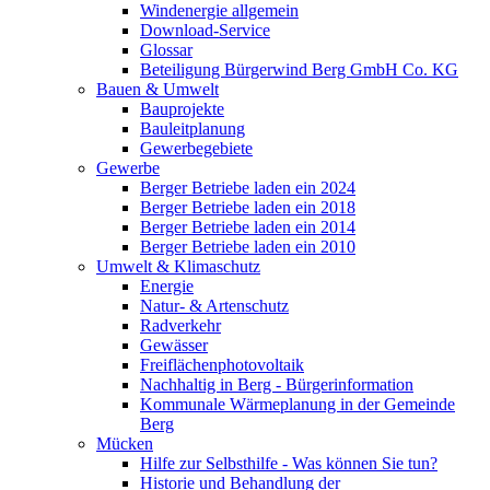
Windenergie allgemein
Download-Service
Glossar
Beteiligung Bürgerwind Berg GmbH Co. KG
Bauen & Umwelt
Bauprojekte
Bauleitplanung
Gewerbegebiete
Gewerbe
Berger Betriebe laden ein 2024
Berger Betriebe laden ein 2018
Berger Betriebe laden ein 2014
Berger Betriebe laden ein 2010
Umwelt & Klimaschutz
Energie
Natur- & Artenschutz
Radverkehr
Gewässer
Freiflächenphotovoltaik
Nachhaltig in Berg - Bürgerinformation
Kommunale Wärmeplanung in der Gemeinde
Berg
Mücken
Hilfe zur Selbsthilfe - Was können Sie tun?
Historie und Behandlung der