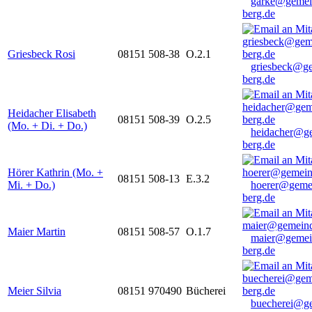
garke@gemei
berg.de
Griesbeck Rosi
08151 508-38
O.2.1
griesbeck@g
berg.de
Heidacher Elisabeth
08151 508-39
O.2.5
(Mo. + Di. + Do.)
heidacher@g
berg.de
Hörer Kathrin (Mo. +
08151 508-13
E.3.2
Mi. + Do.)
hoerer@geme
berg.de
Maier Martin
08151 508-57
O.1.7
maier@gemei
berg.de
Meier Silvia
08151 970490
Bücherei
buecherei@g