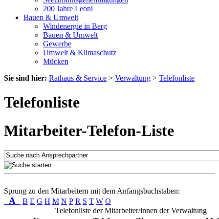
200 Jahre Leoni
Bauen & Umwelt
Windenergie in Berg
Bauen & Umwelt
Gewerbe
Umwelt & Klimaschutz
Mücken
Sie sind hier:
Rathaus & Service
>
Verwaltung
>
Telefonliste
Telefonliste
Mitarbeiter-Telefon-Liste
Sprung zu den Mitarbeitern mit dem Anfangsbuchstaben:
A
B
E
G
H
M
N
P
R
S
T
W
O
Telefonliste der Mitarbeiter/innen der Verwaltung