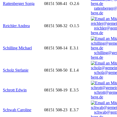
Rattenberger Sonja
08151 508-41
O.2.6
rattenberger
berg.de
Reichler Andrea
08151 508-32
O.1.5
reichler@gem
berg.de
Schilling Michael
08151 508-14
E.3.1
schilling@ge
berg.de
Scholz Stefanie
08151 508-50
E.1.4
scholz@geme
berg.de
Schrott Edwin
08151 508-19
E.3.5
schrott@geme
berg.de
Schwab Caroline
08151 508-23
E.3.7
schwab@gem
berg.de