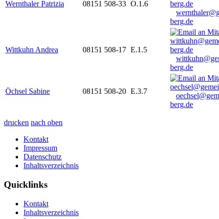
Wernthaler Patrizia
08151 508-33
O.1.6
wernthaler@
berg.de
Wittkuhn Andrea
08151 508-17
E.1.5
wittkuhn@ge
berg.de
Öchsel Sabine
08151 508-20
E.3.7
oechsel@gem
berg.de
drucken
nach oben
Kontakt
Impressum
Datenschutz
Inhaltsverzeichnis
Quicklinks
Kontakt
Inhaltsverzeichnis