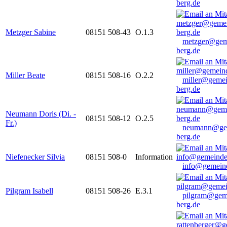
berg.de
Metzger Sabine
08151 508-43
O.1.3
metzger@gem
berg.de
Miller Beate
08151 508-16
O.2.2
miller@gemei
berg.de
Neumann Doris (Di. -
08151 508-12
O.2.5
Fr.)
neumann@ge
berg.de
Niefenecker Silvia
08151 508-0
Information
info@gemeind
Pilgram Isabell
08151 508-26
E.3.1
pilgram@gem
berg.de