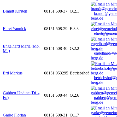
Brandt Kirsten
08151 508-37
O.2.1
brandt@geme
berg.de
Ehret Yannick
08151 508-29
E.3.3
ehret@gemein
Engelhard Maria (Mo. +
08151 508-40
O.2.2
Mi.)
engelhard@g
berg.de
Ertl Markus
08151 953295
Betriebshof
betriebshof@
berg.de
Gabbert Undine (Di. -
08151 508-44
O.2.6
Fr.)
gabbert@gem
berg.de
Garke Florian
08151 508-31
O.1.7