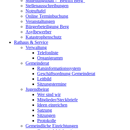
Mitteilungsblatt - "Betrifft Berg"
Stellenausschreibungen
Notruftafel
Online Terminbuchung
Veranstaltungen
Bürgerbeteiligung Berg
Asylbewerber
Katastrophenschutz
Rathaus & Service
Verwaltung
Telefonliste
Organigramm
Gemeinderat
Ratsinformationssystem
Geschäftsordnung Gemeinderat
Leitbild
Sitzungstermine
Jugendbeirat
Wer sind wir
Mitglieder/Steckbriefe
Ideen einreichen
Satzung
Sitzungen
Protokolle
Gemeindliche Einrichtungen