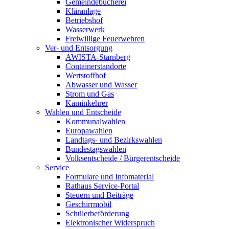
Gemeindebücherei
Kläranlage
Betriebshof
Wasserwerk
Freiwillige Feuerwehren
Ver- und Entsorgung
AWISTA-Starnberg
Containerstandorte
Wertstoffhof
Abwasser und Wasser
Strom und Gas
Kaminkehrer
Wahlen und Entscheide
Kommunalwahlen
Europawahlen
Landtags- und Bezirkswahlen
Bundestagswahlen
Volksentscheide / Bürgerentscheide
Service
Formulare und Infomaterial
Rathaus Service-Portal
Steuern und Beiträge
Geschirrmobil
Schülerbeförderung
Elektronischer Widerspruch