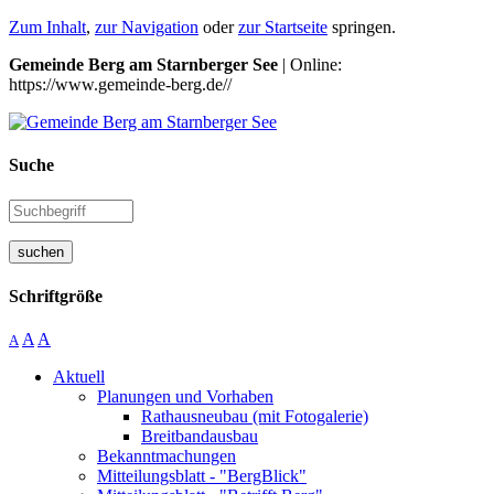
Zum Inhalt
,
zur Navigation
oder
zur Startseite
springen.
Gemeinde Berg am Starnberger See
| Online:
https://www.gemeinde-berg.de//
Suche
suchen
Schriftgröße
A
A
A
Aktuell
Planungen und Vorhaben
Rathausneubau (mit Fotogalerie)
Breitbandausbau
Bekanntmachungen
Mitteilungsblatt - "BergBlick"