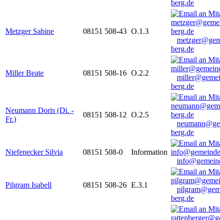
berg.de
Metzger Sabine
08151 508-43
O.1.3
metzger@gem
berg.de
Miller Beate
08151 508-16
O.2.2
miller@gemei
berg.de
Neumann Doris (Di. -
08151 508-12
O.2.5
Fr.)
neumann@ge
berg.de
Niefenecker Silvia
08151 508-0
Information
info@gemeind
Pilgram Isabell
08151 508-26
E.3.1
pilgram@gem
berg.de