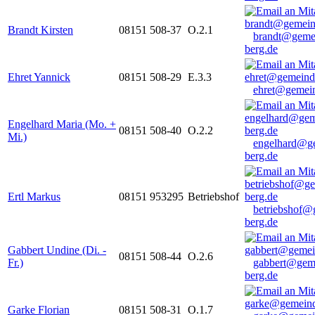
Brandt Kirsten
08151 508-37
O.2.1
brandt@geme
berg.de
Ehret Yannick
08151 508-29
E.3.3
ehret@gemein
Engelhard Maria (Mo. +
08151 508-40
O.2.2
Mi.)
engelhard@g
berg.de
Ertl Markus
08151 953295
Betriebshof
betriebshof@
berg.de
Gabbert Undine (Di. -
08151 508-44
O.2.6
Fr.)
gabbert@gem
berg.de
Garke Florian
08151 508-31
O.1.7