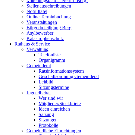
Mitteilungsblatt - "Betrifft Berg"
Stellenausschreibungen
Notruftafel
Online Terminbuchung
Veranstaltungen
Bürgerbeteiligung Berg
Asylbewerber
Katastrophenschutz
Rathaus & Service
Verwaltung
Telefonliste
Organigramm
Gemeinderat
Ratsinformationssystem
Geschäftsordnung Gemeinderat
Leitbild
Sitzungstermine
Jugendbeirat
Wer sind wir
Mitglieder/Steckbriefe
Ideen einreichen
Satzung
Sitzungen
Protokolle
Gemeindliche Einrichtungen