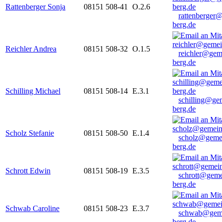
Rattenberger Sonja
08151 508-41
O.2.6
rattenberger
berg.de
Reichler Andrea
08151 508-32
O.1.5
reichler@gem
berg.de
Schilling Michael
08151 508-14
E.3.1
schilling@ge
berg.de
Scholz Stefanie
08151 508-50
E.1.4
scholz@geme
berg.de
Schrott Edwin
08151 508-19
E.3.5
schrott@geme
berg.de
Schwab Caroline
08151 508-23
E.3.7
schwab@gem
berg.de