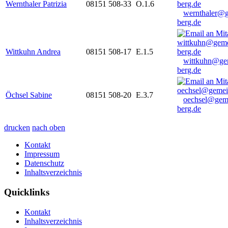
Wernthaler Patrizia
08151 508-33
O.1.6
wernthaler@
berg.de
Wittkuhn Andrea
08151 508-17
E.1.5
wittkuhn@ge
berg.de
Öchsel Sabine
08151 508-20
E.3.7
oechsel@gem
berg.de
drucken
nach oben
Kontakt
Impressum
Datenschutz
Inhaltsverzeichnis
Quicklinks
Kontakt
Inhaltsverzeichnis