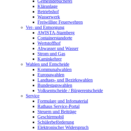
Gemeindebücherei
Kläranlage
Betriebshof
Wasserwerk
Freiwillige Feuerwehren
Ver- und Entsorgung
AWISTA-Starnberg
Containerstandorte
Wertstoffhof
Abwasser und Wasser
Strom und Gas
Kaminkehrer
Wahlen und Entscheide
Kommunalwahlen
Europawahlen
Landtags- und Bezirkswahlen
Bundestagswahlen
Volksentscheide / Bürgerentscheide
Service
Formulare und Infomaterial
Rathaus Service-Portal
Steuern und Beiträge
Geschirrmobil
Schülerbeförderung
Elektronischer Widerspruch