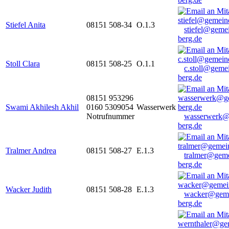
Stiefel Anita
08151 508-34
O.1.3
stiefel@geme
berg.de
Stoll Clara
08151 508-25
O.1.1
c.stoll@geme
berg.de
08151 953296
Swami Akhilesh Akhil
0160 5309054
Wasserwerk
Notrufnummer
wasserwerk@
berg.de
Tralmer Andrea
08151 508-27
E.1.3
tralmer@gem
berg.de
Wacker Judith
08151 508-28
E.1.3
wacker@geme
berg.de