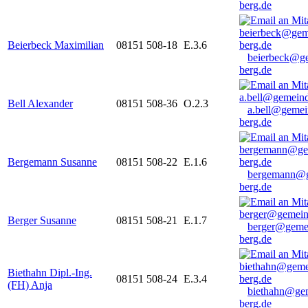
berg.de
Beierbeck Maximilian
08151 508-18
E.3.6
beierbeck@g
berg.de
Bell Alexander
08151 508-36
O.2.3
a.bell@gemei
berg.de
Bergemann Susanne
08151 508-22
E.1.6
bergemann@g
berg.de
Berger Susanne
08151 508-21
E.1.7
berger@geme
berg.de
Biethahn Dipl.-Ing.
08151 508-24
E.3.4
(FH) Anja
biethahn@ge
berg.de