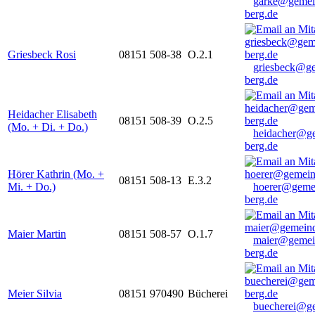
garke@gemei
berg.de
Griesbeck Rosi
08151 508-38
O.2.1
griesbeck@g
berg.de
Heidacher Elisabeth
08151 508-39
O.2.5
(Mo. + Di. + Do.)
heidacher@g
berg.de
Hörer Kathrin (Mo. +
08151 508-13
E.3.2
Mi. + Do.)
hoerer@geme
berg.de
Maier Martin
08151 508-57
O.1.7
maier@gemei
berg.de
Meier Silvia
08151 970490
Bücherei
buecherei@g