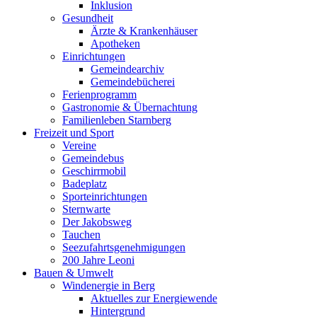
Inklusion
Gesundheit
Ärzte & Krankenhäuser
Apotheken
Einrichtungen
Gemeindearchiv
Gemeindebücherei
Ferienprogramm
Gastronomie & Übernachtung
Familienleben Starnberg
Freizeit und Sport
Vereine
Gemeindebus
Geschirrmobil
Badeplatz
Sporteinrichtungen
Sternwarte
Der Jakobsweg
Tauchen
Seezufahrtsgenehmigungen
200 Jahre Leoni
Bauen & Umwelt
Windenergie in Berg
Aktuelles zur Energiewende
Hintergrund