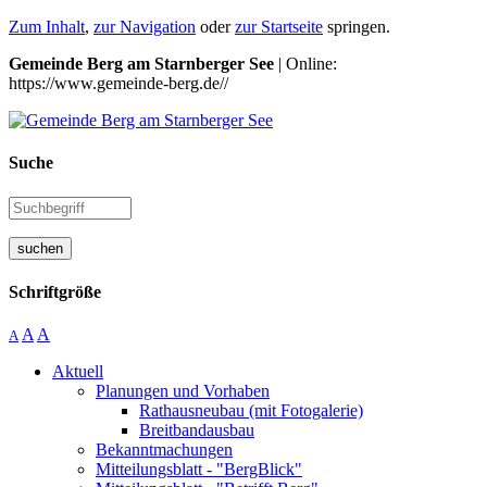
Zum Inhalt
,
zur Navigation
oder
zur Startseite
springen.
Gemeinde Berg am Starnberger See
| Online:
https://www.gemeinde-berg.de//
Suche
suchen
Schriftgröße
A
A
A
Aktuell
Planungen und Vorhaben
Rathausneubau (mit Fotogalerie)
Breitbandausbau
Bekanntmachungen
Mitteilungsblatt - "BergBlick"