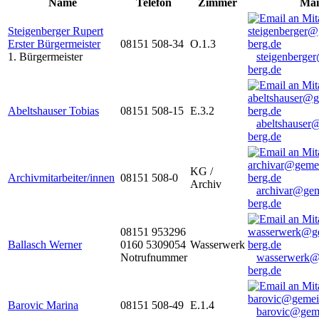
Name
Telefon
Zimmer
Mai
Steigenberger Rupert
Erster Bürgermeister
08151 508-34
O.1.3
1. Bürgermeister
steigenberge
berg.de
Abeltshauser Tobias
08151 508-15
E.3.2
abeltshauser
berg.de
KG /
Archivmitarbeiter/innen
08151 508-0
Archiv
archivar@gem
berg.de
08151 953296
Ballasch Werner
0160 5309054
Wasserwerk
Notrufnummer
wasserwerk@
berg.de
Barovic Marina
08151 508-49
E.1.4
barovic@gem