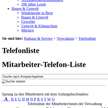
200 Jahre Leoni
Bauen & Umwelt
Windenergie in Berg
Bauen & Umwelt
Gewerbe
Umwelt & Klimaschutz
Mücken
Sie sind hier:
Rathaus & Service
>
Verwaltung
>
Telefonliste
Telefonliste
Mitarbeiter-Telefon-Liste
Sprung zu den Mitarbeitern mit dem Anfangsbuchstaben:
A
B
E
G
H
M
N
P
R
S
T
W
O
Telefonliste der Mitarbeiter/innen der Verwaltung