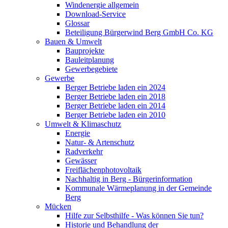
Windenergie allgemein
Download-Service
Glossar
Beteiligung Bürgerwind Berg GmbH Co. KG
Bauen & Umwelt
Bauprojekte
Bauleitplanung
Gewerbegebiete
Gewerbe
Berger Betriebe laden ein 2024
Berger Betriebe laden ein 2018
Berger Betriebe laden ein 2014
Berger Betriebe laden ein 2010
Umwelt & Klimaschutz
Energie
Natur- & Artenschutz
Radverkehr
Gewässer
Freiflächenphotovoltaik
Nachhaltig in Berg - Bürgerinformation
Kommunale Wärmeplanung in der Gemeinde
Berg
Mücken
Hilfe zur Selbsthilfe - Was können Sie tun?
Historie und Behandlung der