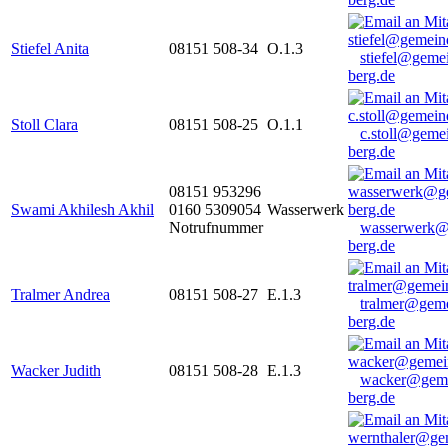
Stiefel Anita
08151 508-34
O.1.3
stiefel@geme
berg.de
Stoll Clara
08151 508-25
O.1.1
c.stoll@geme
berg.de
08151 953296
Swami Akhilesh Akhil
0160 5309054
Wasserwerk
Notrufnummer
wasserwerk@
berg.de
Tralmer Andrea
08151 508-27
E.1.3
tralmer@gem
berg.de
Wacker Judith
08151 508-28
E.1.3
wacker@geme
berg.de