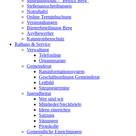
Mitteilungsblatt - "Betrifft Berg"
Stellenausschreibungen
Notruftafel
Online Terminbuchung
Veranstaltungen
Bürgerbeteiligung Berg
Asylbewerber
Katastrophenschutz
Rathaus & Service
Verwaltung
Telefonliste
Organigramm
Gemeinderat
Ratsinformationssystem
Geschäftsordnung Gemeinderat
Leitbild
Sitzungstermine
Jugendbeirat
Wer sind wir
Mitglieder/Steckbriefe
Ideen einreichen
Satzung
Sitzungen
Protokolle
Gemeindliche Einrichtungen