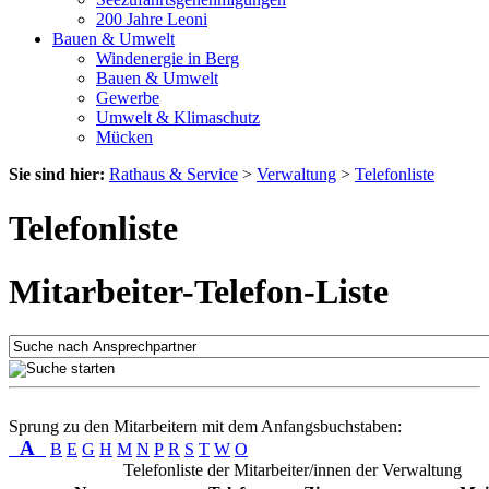
200 Jahre Leoni
Bauen & Umwelt
Windenergie in Berg
Bauen & Umwelt
Gewerbe
Umwelt & Klimaschutz
Mücken
Sie sind hier:
Rathaus & Service
>
Verwaltung
>
Telefonliste
Telefonliste
Mitarbeiter-Telefon-Liste
Sprung zu den Mitarbeitern mit dem Anfangsbuchstaben:
A
B
E
G
H
M
N
P
R
S
T
W
O
Telefonliste der Mitarbeiter/innen der Verwaltung