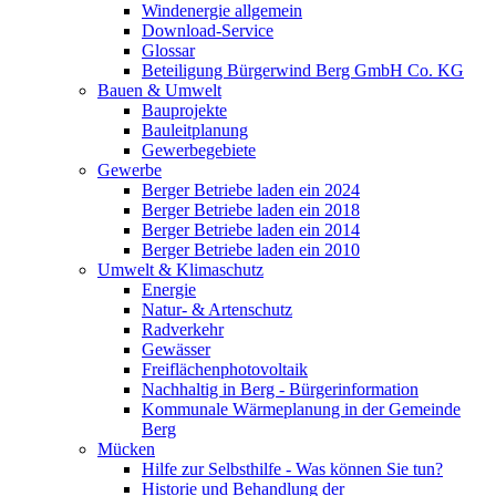
Windenergie allgemein
Download-Service
Glossar
Beteiligung Bürgerwind Berg GmbH Co. KG
Bauen & Umwelt
Bauprojekte
Bauleitplanung
Gewerbegebiete
Gewerbe
Berger Betriebe laden ein 2024
Berger Betriebe laden ein 2018
Berger Betriebe laden ein 2014
Berger Betriebe laden ein 2010
Umwelt & Klimaschutz
Energie
Natur- & Artenschutz
Radverkehr
Gewässer
Freiflächenphotovoltaik
Nachhaltig in Berg - Bürgerinformation
Kommunale Wärmeplanung in der Gemeinde
Berg
Mücken
Hilfe zur Selbsthilfe - Was können Sie tun?
Historie und Behandlung der