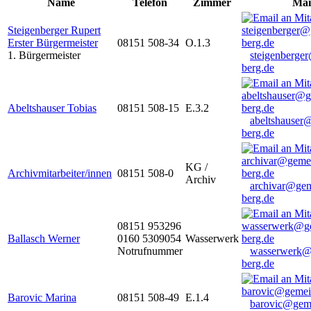
Name
Telefon
Zimmer
Mai
Steigenberger Rupert
Erster Bürgermeister
08151 508-34
O.1.3
1. Bürgermeister
steigenberge
berg.de
Abeltshauser Tobias
08151 508-15
E.3.2
abeltshauser
berg.de
KG /
Archivmitarbeiter/innen
08151 508-0
Archiv
archivar@gem
berg.de
08151 953296
Ballasch Werner
0160 5309054
Wasserwerk
Notrufnummer
wasserwerk@
berg.de
Barovic Marina
08151 508-49
E.1.4
barovic@gem