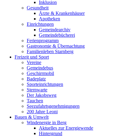
Inklusion
Gesundheit
Ärzte & Krankenhäuser
Apotheken
Einrichtungen
Gemeindearchiv
Gemeindebücherei
Ferienprogramm
Gastronomie & Übernachtung
Familienleben Starnberg
Freizeit und Sport
Vereine
Gemeindebus
Geschirrmobil
Badeplatz
Sporteinrichtungen
Sternwarte
Der Jakobsweg
Tauchen
Seezufahrtsgenehmigungen
200 Jahre Leoni
Bauen & Umwelt
Windenergie in Berg
Aktuelles zur Energiewende
Hintergrund