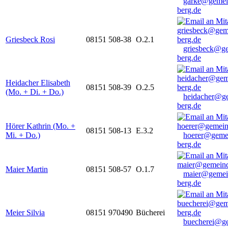
garke@gemei
berg.de
Griesbeck Rosi
08151 508-38
O.2.1
griesbeck@g
berg.de
Heidacher Elisabeth
08151 508-39
O.2.5
(Mo. + Di. + Do.)
heidacher@g
berg.de
Hörer Kathrin (Mo. +
08151 508-13
E.3.2
Mi. + Do.)
hoerer@geme
berg.de
Maier Martin
08151 508-57
O.1.7
maier@gemei
berg.de
Meier Silvia
08151 970490
Bücherei
buecherei@g