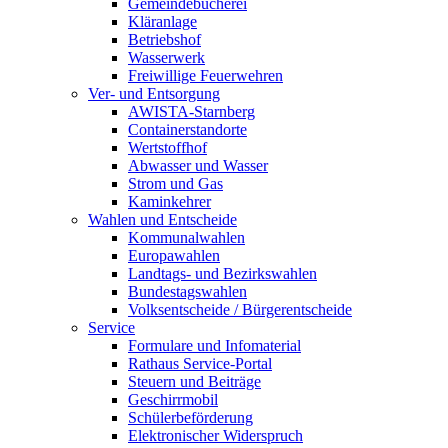
Gemeindebücherei
Kläranlage
Betriebshof
Wasserwerk
Freiwillige Feuerwehren
Ver- und Entsorgung
AWISTA-Starnberg
Containerstandorte
Wertstoffhof
Abwasser und Wasser
Strom und Gas
Kaminkehrer
Wahlen und Entscheide
Kommunalwahlen
Europawahlen
Landtags- und Bezirkswahlen
Bundestagswahlen
Volksentscheide / Bürgerentscheide
Service
Formulare und Infomaterial
Rathaus Service-Portal
Steuern und Beiträge
Geschirrmobil
Schülerbeförderung
Elektronischer Widerspruch