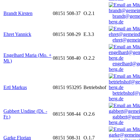
Brandt Kirsten
08151 508-37
O.2.1
brandt@geme
berg.de
Ehret Yannick
08151 508-29
E.3.3
ehret@gemein
Engelhard Maria (Mo. +
08151 508-40
O.2.2
Mi.)
engelhard@g
berg.de
Ertl Markus
08151 953295
Betriebshof
betriebshof@
berg.de
Gabbert Undine (Di. -
08151 508-44
O.2.6
Fr.)
gabbert@gem
berg.de
Garke Florian
08151 508-31
O.1.7