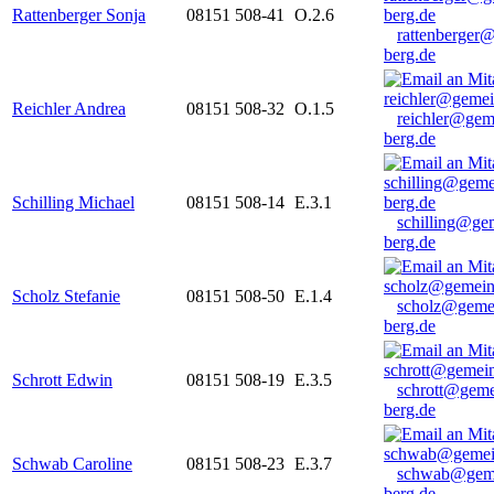
Rattenberger Sonja
08151 508-41
O.2.6
rattenberger
berg.de
Reichler Andrea
08151 508-32
O.1.5
reichler@gem
berg.de
Schilling Michael
08151 508-14
E.3.1
schilling@ge
berg.de
Scholz Stefanie
08151 508-50
E.1.4
scholz@geme
berg.de
Schrott Edwin
08151 508-19
E.3.5
schrott@geme
berg.de
Schwab Caroline
08151 508-23
E.3.7
schwab@gem
berg.de