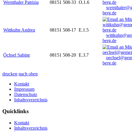
Wernthaler Patrizia
08151 508-33
O.1.6
wernthaler@
berg.de
Wittkuhn Andrea
08151 508-17
E.1.5
wittkuhn@ge
berg.de
Öchsel Sabine
08151 508-20
E.3.7
oechsel@gem
berg.de
drucken
nach oben
Kontakt
Impressum
Datenschutz
Inhaltsverzeichnis
Quicklinks
Kontakt
Inhaltsverzeichnis