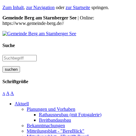
Zum Inhalt
,
zur Navigation
oder
zur Startseite
springen.
Gemeinde Berg am Starnberger See
| Online:
https://www.gemeinde-berg.de//
Suche
suchen
Schriftgröße
A
A
A
Aktuell
Planungen und Vorhaben
Rathausneubau (mit Fotogalerie)
Breitbandausbau
Bekanntmachungen
Mitteilungsblatt - "BergBlick"