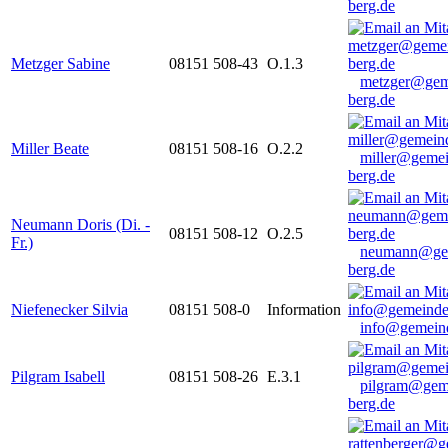
berg.de
Metzger Sabine
08151 508-43
O.1.3
metzger@gem
berg.de
Miller Beate
08151 508-16
O.2.2
miller@gemei
berg.de
Neumann Doris (Di. -
08151 508-12
O.2.5
Fr.)
neumann@ge
berg.de
Niefenecker Silvia
08151 508-0
Information
info@gemeind
Pilgram Isabell
08151 508-26
E.3.1
pilgram@gem
berg.de