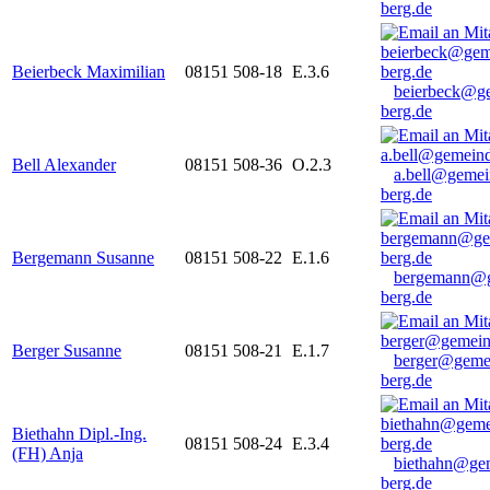
berg.de
Beierbeck Maximilian
08151 508-18
E.3.6
beierbeck@g
berg.de
Bell Alexander
08151 508-36
O.2.3
a.bell@gemei
berg.de
Bergemann Susanne
08151 508-22
E.1.6
bergemann@g
berg.de
Berger Susanne
08151 508-21
E.1.7
berger@geme
berg.de
Biethahn Dipl.-Ing.
08151 508-24
E.3.4
(FH) Anja
biethahn@ge
berg.de