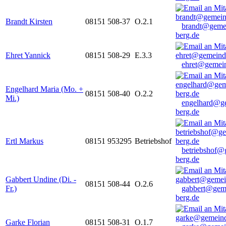
Brandt Kirsten
08151 508-37
O.2.1
brandt@geme
berg.de
Ehret Yannick
08151 508-29
E.3.3
ehret@gemein
Engelhard Maria (Mo. +
08151 508-40
O.2.2
Mi.)
engelhard@g
berg.de
Ertl Markus
08151 953295
Betriebshof
betriebshof@
berg.de
Gabbert Undine (Di. -
08151 508-44
O.2.6
Fr.)
gabbert@gem
berg.de
Garke Florian
08151 508-31
O.1.7