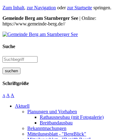
Zum Inhalt
,
zur Navigation
oder
zur Startseite
springen.
Gemeinde Berg am Starnberger See
| Online:
https://www.gemeinde-berg.de//
Suche
suchen
Schriftgröße
A
A
A
Aktuell
Planungen und Vorhaben
Rathausneubau (mit Fotogalerie)
Breitbandausbau
Bekanntmachungen
Mitteilungsblatt - "BergBlick"