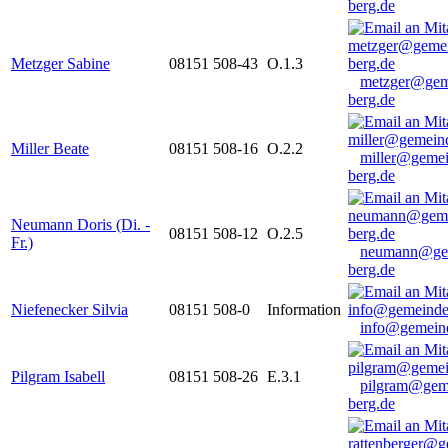
berg.de
Metzger Sabine
08151 508-43
O.1.3
metzger@gem
berg.de
Miller Beate
08151 508-16
O.2.2
miller@gemei
berg.de
Neumann Doris (Di. -
08151 508-12
O.2.5
Fr.)
neumann@ge
berg.de
Niefenecker Silvia
08151 508-0
Information
info@gemeind
Pilgram Isabell
08151 508-26
E.3.1
pilgram@gem
berg.de