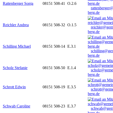
Rattenberger Sonja
08151 508-41
O.2.6
rattenberger
berg.de
Reichler Andrea
08151 508-32
O.1.5
reichler@gem
berg.de
Schilling Michael
08151 508-14
E.3.1
schilling@ge
berg.de
Scholz Stefanie
08151 508-50
E.1.4
scholz@geme
berg.de
Schrott Edwin
08151 508-19
E.3.5
schrott@geme
berg.de
Schwab Caroline
08151 508-23
E.3.7
schwab@gem
berg.de