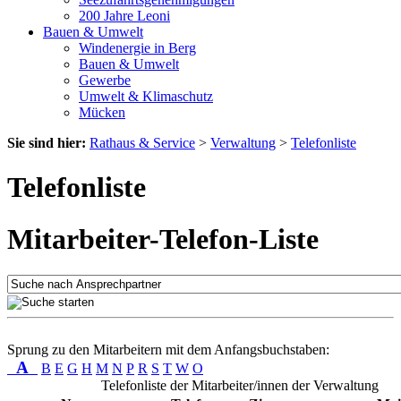
200 Jahre Leoni
Bauen & Umwelt
Windenergie in Berg
Bauen & Umwelt
Gewerbe
Umwelt & Klimaschutz
Mücken
Sie sind hier:
Rathaus & Service
>
Verwaltung
>
Telefonliste
Telefonliste
Mitarbeiter-Telefon-Liste
Sprung zu den Mitarbeitern mit dem Anfangsbuchstaben:
A
B
E
G
H
M
N
P
R
S
T
W
O
Telefonliste der Mitarbeiter/innen der Verwaltung