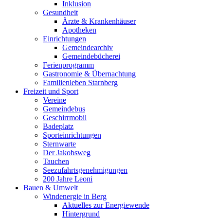
Inklusion
Gesundheit
Ärzte & Krankenhäuser
Apotheken
Einrichtungen
Gemeindearchiv
Gemeindebücherei
Ferienprogramm
Gastronomie & Übernachtung
Familienleben Starnberg
Freizeit und Sport
Vereine
Gemeindebus
Geschirrmobil
Badeplatz
Sporteinrichtungen
Sternwarte
Der Jakobsweg
Tauchen
Seezufahrtsgenehmigungen
200 Jahre Leoni
Bauen & Umwelt
Windenergie in Berg
Aktuelles zur Energiewende
Hintergrund