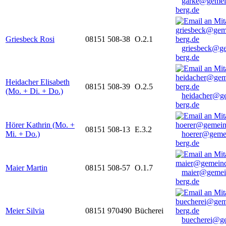
garke@gemei
berg.de
Griesbeck Rosi
08151 508-38
O.2.1
griesbeck@g
berg.de
Heidacher Elisabeth
08151 508-39
O.2.5
(Mo. + Di. + Do.)
heidacher@g
berg.de
Hörer Kathrin (Mo. +
08151 508-13
E.3.2
Mi. + Do.)
hoerer@geme
berg.de
Maier Martin
08151 508-57
O.1.7
maier@gemei
berg.de
Meier Silvia
08151 970490
Bücherei
buecherei@g