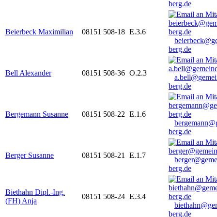
berg.de
Beierbeck Maximilian
08151 508-18
E.3.6
beierbeck@g
berg.de
Bell Alexander
08151 508-36
O.2.3
a.bell@gemei
berg.de
Bergemann Susanne
08151 508-22
E.1.6
bergemann@g
berg.de
Berger Susanne
08151 508-21
E.1.7
berger@geme
berg.de
Biethahn Dipl.-Ing.
08151 508-24
E.3.4
(FH) Anja
biethahn@ge
berg.de