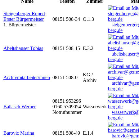
Name
Telefon
Zimmer
Mai
Steigenberger Rupert
Erster Bürgermeister
08151 508-34
O.1.3
1. Bürgermeister
steigenberge
berg.de
Abeltshauser Tobias
08151 508-15
E.3.2
abeltshauser
berg.de
KG /
Archivmitarbeiter/innen
08151 508-0
Archiv
archivar@gem
berg.de
08151 953296
Ballasch Werner
0160 5309054
Wasserwerk
Notrufnummer
wasserwerk@
berg.de
Barovic Marina
08151 508-49
E.1.4
barovic@gem