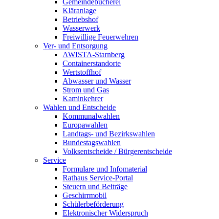
Gemeindebücherei
Kläranlage
Betriebshof
Wasserwerk
Freiwillige Feuerwehren
Ver- und Entsorgung
AWISTA-Starnberg
Containerstandorte
Wertstoffhof
Abwasser und Wasser
Strom und Gas
Kaminkehrer
Wahlen und Entscheide
Kommunalwahlen
Europawahlen
Landtags- und Bezirkswahlen
Bundestagswahlen
Volksentscheide / Bürgerentscheide
Service
Formulare und Infomaterial
Rathaus Service-Portal
Steuern und Beiträge
Geschirrmobil
Schülerbeförderung
Elektronischer Widerspruch