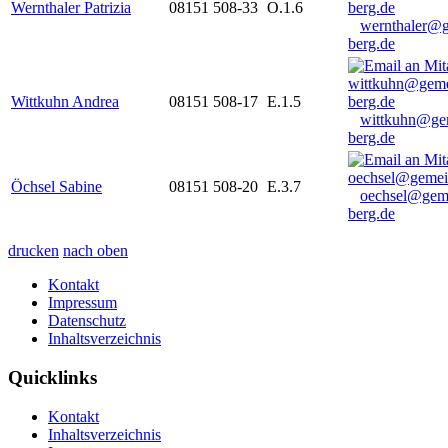
Wernthaler Patrizia
08151 508-33
O.1.6
wernthaler@
berg.de
Wittkuhn Andrea
08151 508-17
E.1.5
wittkuhn@ge
berg.de
Öchsel Sabine
08151 508-20
E.3.7
oechsel@gem
berg.de
drucken
nach oben
Kontakt
Impressum
Datenschutz
Inhaltsverzeichnis
Quicklinks
Kontakt
Inhaltsverzeichnis