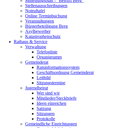
Mitteilungsblatt - "Betrifft Berg"
Stellenausschreibungen
Notruftafel
Online Terminbuchung
Veranstaltungen
Bürgerbeteiligung Berg
Asylbewerber
Katastrophenschutz
Rathaus & Service
Verwaltung
Telefonliste
Organigramm
Gemeinderat
Ratsinformationssystem
Geschäftsordnung Gemeinderat
Leitbild
Sitzungstermine
Jugendbeirat
Wer sind wir
Mitglieder/Steckbriefe
Ideen einreichen
Satzung
Sitzungen
Protokolle
Gemeindliche Einrichtungen