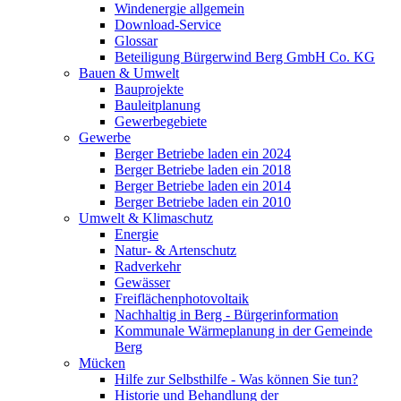
Windenergie allgemein
Download-Service
Glossar
Beteiligung Bürgerwind Berg GmbH Co. KG
Bauen & Umwelt
Bauprojekte
Bauleitplanung
Gewerbegebiete
Gewerbe
Berger Betriebe laden ein 2024
Berger Betriebe laden ein 2018
Berger Betriebe laden ein 2014
Berger Betriebe laden ein 2010
Umwelt & Klimaschutz
Energie
Natur- & Artenschutz
Radverkehr
Gewässer
Freiflächenphotovoltaik
Nachhaltig in Berg - Bürgerinformation
Kommunale Wärmeplanung in der Gemeinde
Berg
Mücken
Hilfe zur Selbsthilfe - Was können Sie tun?
Historie und Behandlung der