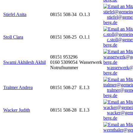
Stiefel Anita
08151 508-34
O.1.3
stiefel@geme
berg.de
Stoll Clara
08151 508-25
O.1.1
c.stoll@geme
berg.de
08151 953296
Swami Akhilesh Akhil
0160 5309054
Wasserwerk
Notrufnummer
wasserwerk@
berg.de
Tralmer Andrea
08151 508-27
E.1.3
tralmer@gem
berg.de
Wacker Judith
08151 508-28
E.1.3
wacker@geme
berg.de