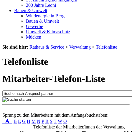
200 Jahre Leoni
Bauen & Umwelt
Windenergie in Berg
Bauen & Umwelt
Gewerbe
Umwelt & Klimaschutz
Mücken
Sie sind hier:
Rathaus & Service
>
Verwaltung
>
Telefonliste
Telefonliste
Mitarbeiter-Telefon-Liste
Sprung zu den Mitarbeitern mit dem Anfangsbuchstaben:
A
B
E
G
H
M
N
P
R
S
T
W
O
Telefonliste der Mitarbeiter/innen der Verwaltung