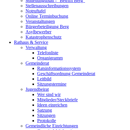
Mitteilungsblatt - "Betrifft Berg"
Stellenausschreibungen
Notruftafel
Online Terminbuchung
Veranstaltungen
Bürgerbeteiligung Berg
Asylbewerber
Katastrophenschutz
Rathaus & Service
Verwaltung
Telefonliste
Organigramm
Gemeinderat
Ratsinformationssystem
Geschäftsordnung Gemeinderat
Leitbild
Sitzungstermine
Jugendbeirat
Wer sind wir
Mitglieder/Steckbriefe
Ideen einreichen
Satzung
Sitzungen
Protokolle
Gemeindliche Einrichtungen