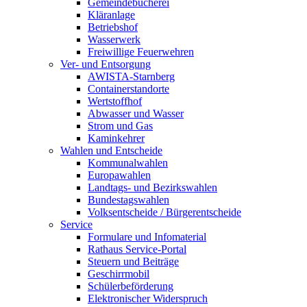
Gemeindebücherei
Kläranlage
Betriebshof
Wasserwerk
Freiwillige Feuerwehren
Ver- und Entsorgung
AWISTA-Starnberg
Containerstandorte
Wertstoffhof
Abwasser und Wasser
Strom und Gas
Kaminkehrer
Wahlen und Entscheide
Kommunalwahlen
Europawahlen
Landtags- und Bezirkswahlen
Bundestagswahlen
Volksentscheide / Bürgerentscheide
Service
Formulare und Infomaterial
Rathaus Service-Portal
Steuern und Beiträge
Geschirrmobil
Schülerbeförderung
Elektronischer Widerspruch