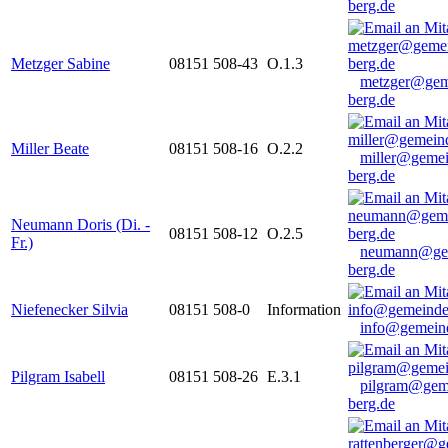
berg.de
Metzger Sabine
08151 508-43
O.1.3
metzger@gem
berg.de
Miller Beate
08151 508-16
O.2.2
miller@gemei
berg.de
Neumann Doris (Di. -
08151 508-12
O.2.5
Fr.)
neumann@ge
berg.de
Niefenecker Silvia
08151 508-0
Information
info@gemeind
Pilgram Isabell
08151 508-26
E.3.1
pilgram@gem
berg.de