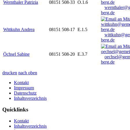
Wernthaler Patrizia
08151 508-33
O.1.6
wernthaler@
berg.de
Wittkuhn Andrea
08151 508-17
E.1.5
wittkuhn@ge
berg.de
Öchsel Sabine
08151 508-20
E.3.7
oechsel@gem
berg.de
drucken
nach oben
Kontakt
Impressum
Datenschutz
Inhaltsverzeichnis
Quicklinks
Kontakt
Inhaltsverzeichnis