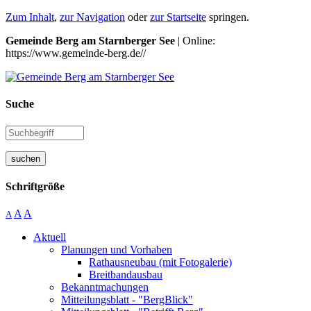
Zum Inhalt
,
zur Navigation
oder
zur Startseite
springen.
Gemeinde Berg am Starnberger See
| Online:
https://www.gemeinde-berg.de//
Suche
suchen
Schriftgröße
A
A
A
Aktuell
Planungen und Vorhaben
Rathausneubau (mit Fotogalerie)
Breitbandausbau
Bekanntmachungen
Mitteilungsblatt - "BergBlick"