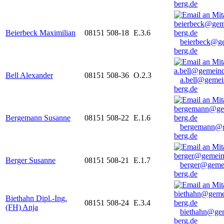
berg.de
Beierbeck Maximilian
08151 508-18
E.3.6
beierbeck@g
berg.de
Bell Alexander
08151 508-36
O.2.3
a.bell@gemei
berg.de
Bergemann Susanne
08151 508-22
E.1.6
bergemann@g
berg.de
Berger Susanne
08151 508-21
E.1.7
berger@geme
berg.de
Biethahn Dipl.-Ing.
08151 508-24
E.3.4
(FH) Anja
biethahn@ge
berg.de