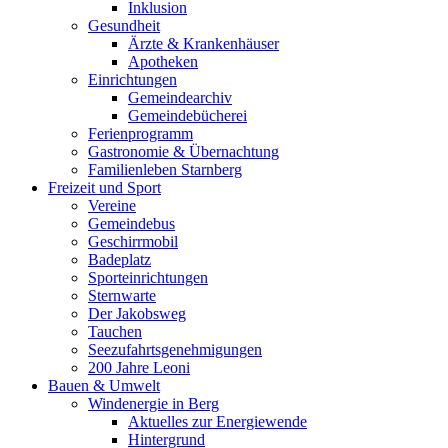
Inklusion
Gesundheit
Ärzte & Krankenhäuser
Apotheken
Einrichtungen
Gemeindearchiv
Gemeindebücherei
Ferienprogramm
Gastronomie & Übernachtung
Familienleben Starnberg
Freizeit und Sport
Vereine
Gemeindebus
Geschirrmobil
Badeplatz
Sporteinrichtungen
Sternwarte
Der Jakobsweg
Tauchen
Seezufahrtsgenehmigungen
200 Jahre Leoni
Bauen & Umwelt
Windenergie in Berg
Aktuelles zur Energiewende
Hintergrund