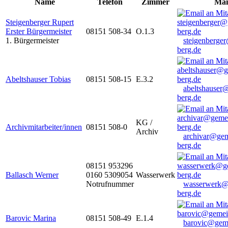
Name
Telefon
Zimmer
Mai
Steigenberger Rupert
Erster Bürgermeister
08151 508-34
O.1.3
1. Bürgermeister
steigenberge
berg.de
Abeltshauser Tobias
08151 508-15
E.3.2
abeltshauser
berg.de
KG /
Archivmitarbeiter/innen
08151 508-0
Archiv
archivar@gem
berg.de
08151 953296
Ballasch Werner
0160 5309054
Wasserwerk
Notrufnummer
wasserwerk@
berg.de
Barovic Marina
08151 508-49
E.1.4
barovic@gem