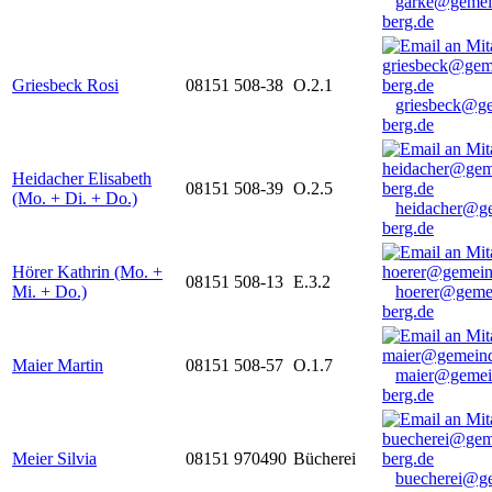
garke@gemei
berg.de
Griesbeck Rosi
08151 508-38
O.2.1
griesbeck@g
berg.de
Heidacher Elisabeth
08151 508-39
O.2.5
(Mo. + Di. + Do.)
heidacher@g
berg.de
Hörer Kathrin (Mo. +
08151 508-13
E.3.2
Mi. + Do.)
hoerer@geme
berg.de
Maier Martin
08151 508-57
O.1.7
maier@gemei
berg.de
Meier Silvia
08151 970490
Bücherei
buecherei@g