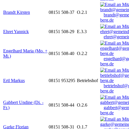
Brandt Kirsten
08151 508-37
O.2.1
brandt@geme
berg.de
Ehret Yannick
08151 508-29
E.3.3
ehret@gemein
Engelhard Maria (Mo. +
08151 508-40
O.2.2
Mi.)
engelhard@g
berg.de
Ertl Markus
08151 953295
Betriebshof
betriebshof@
berg.de
Gabbert Undine (Di. -
08151 508-44
O.2.6
Fr.)
gabbert@gem
berg.de
Garke Florian
08151 508-31
O.1.7