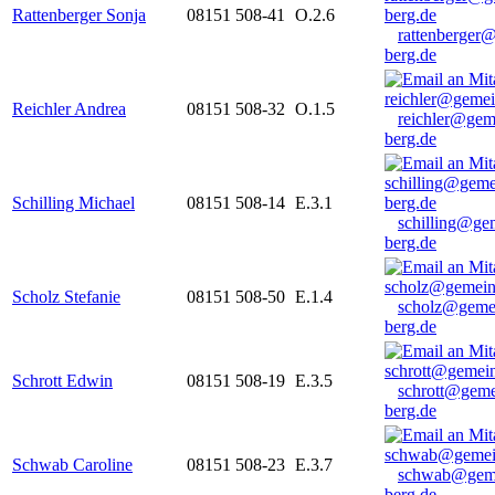
Rattenberger Sonja
08151 508-41
O.2.6
rattenberger
berg.de
Reichler Andrea
08151 508-32
O.1.5
reichler@gem
berg.de
Schilling Michael
08151 508-14
E.3.1
schilling@ge
berg.de
Scholz Stefanie
08151 508-50
E.1.4
scholz@geme
berg.de
Schrott Edwin
08151 508-19
E.3.5
schrott@geme
berg.de
Schwab Caroline
08151 508-23
E.3.7
schwab@gem
berg.de