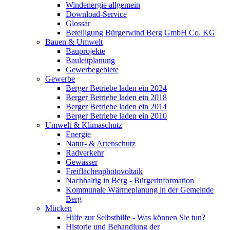
Windenergie allgemein
Download-Service
Glossar
Beteiligung Bürgerwind Berg GmbH Co. KG
Bauen & Umwelt
Bauprojekte
Bauleitplanung
Gewerbegebiete
Gewerbe
Berger Betriebe laden ein 2024
Berger Betriebe laden ein 2018
Berger Betriebe laden ein 2014
Berger Betriebe laden ein 2010
Umwelt & Klimaschutz
Energie
Natur- & Artenschutz
Radverkehr
Gewässer
Freiflächenphotovoltaik
Nachhaltig in Berg - Bürgerinformation
Kommunale Wärmeplanung in der Gemeinde
Berg
Mücken
Hilfe zur Selbsthilfe - Was können Sie tun?
Historie und Behandlung der