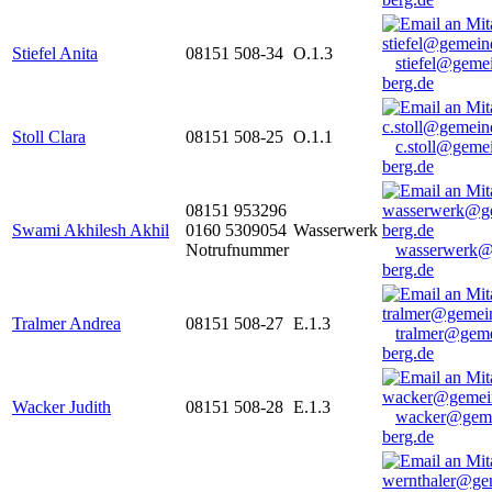
Stiefel Anita
08151 508-34
O.1.3
stiefel@geme
berg.de
Stoll Clara
08151 508-25
O.1.1
c.stoll@geme
berg.de
08151 953296
Swami Akhilesh Akhil
0160 5309054
Wasserwerk
Notrufnummer
wasserwerk@
berg.de
Tralmer Andrea
08151 508-27
E.1.3
tralmer@gem
berg.de
Wacker Judith
08151 508-28
E.1.3
wacker@geme
berg.de