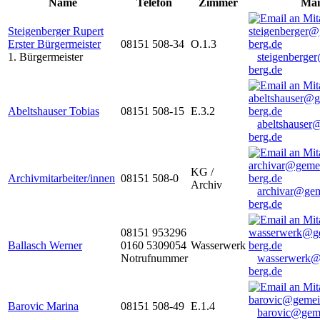
Name
Telefon
Zimmer
Mai
Steigenberger Rupert
Erster Bürgermeister
08151 508-34
O.1.3
1. Bürgermeister
steigenberge
berg.de
Abeltshauser Tobias
08151 508-15
E.3.2
abeltshauser
berg.de
KG /
Archivmitarbeiter/innen
08151 508-0
Archiv
archivar@gem
berg.de
08151 953296
Ballasch Werner
0160 5309054
Wasserwerk
Notrufnummer
wasserwerk@
berg.de
Barovic Marina
08151 508-49
E.1.4
barovic@gem