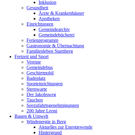
Inklusion
Gesundheit
Ärzte & Krankenhäuser
Apotheken
Einrichtungen
Gemeindearchiv
Gemeindebücherei
Ferienprogramm
Gastronomie & Übernachtung
Familienleben Starnberg
Freizeit und Sport
Vereine
Gemeindebus
Geschirrmobil
Badeplatz
Sporteinrichtungen
Sternwarte
Der Jakobsweg
Tauchen
Seezufahrtsgenehmigungen
200 Jahre Leoni
Bauen & Umwelt
Windenergie in Berg
Aktuelles zur Energiewende
Hintergrund