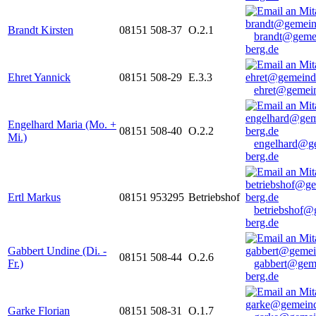
Brandt Kirsten
08151 508-37
O.2.1
brandt@geme
berg.de
Ehret Yannick
08151 508-29
E.3.3
ehret@gemein
Engelhard Maria (Mo. +
08151 508-40
O.2.2
Mi.)
engelhard@g
berg.de
Ertl Markus
08151 953295
Betriebshof
betriebshof@
berg.de
Gabbert Undine (Di. -
08151 508-44
O.2.6
Fr.)
gabbert@gem
berg.de
Garke Florian
08151 508-31
O.1.7