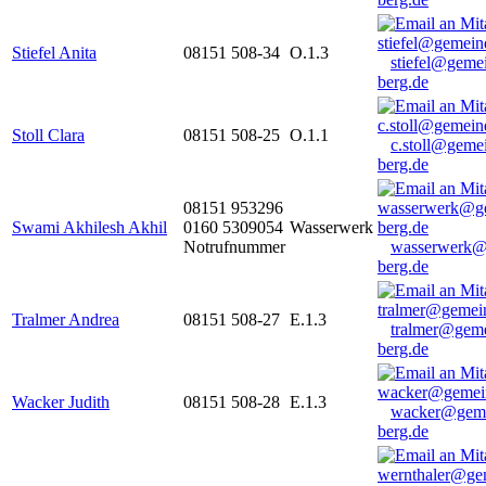
Stiefel Anita
08151 508-34
O.1.3
stiefel@geme
berg.de
Stoll Clara
08151 508-25
O.1.1
c.stoll@geme
berg.de
08151 953296
Swami Akhilesh Akhil
0160 5309054
Wasserwerk
Notrufnummer
wasserwerk@
berg.de
Tralmer Andrea
08151 508-27
E.1.3
tralmer@gem
berg.de
Wacker Judith
08151 508-28
E.1.3
wacker@geme
berg.de