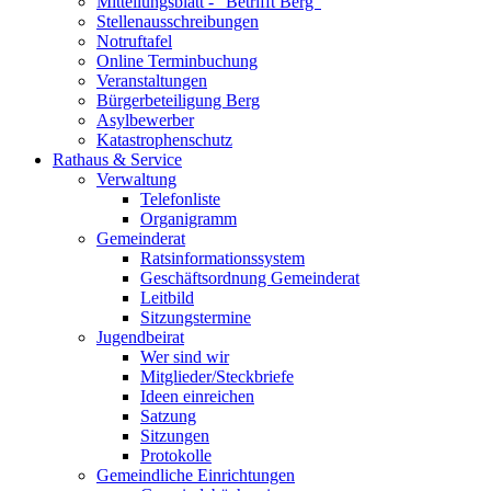
Mitteilungsblatt - "Betrifft Berg"
Stellenausschreibungen
Notruftafel
Online Terminbuchung
Veranstaltungen
Bürgerbeteiligung Berg
Asylbewerber
Katastrophenschutz
Rathaus & Service
Verwaltung
Telefonliste
Organigramm
Gemeinderat
Ratsinformationssystem
Geschäftsordnung Gemeinderat
Leitbild
Sitzungstermine
Jugendbeirat
Wer sind wir
Mitglieder/Steckbriefe
Ideen einreichen
Satzung
Sitzungen
Protokolle
Gemeindliche Einrichtungen