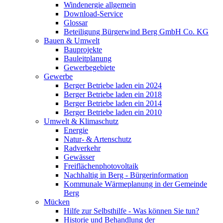
Windenergie allgemein
Download-Service
Glossar
Beteiligung Bürgerwind Berg GmbH Co. KG
Bauen & Umwelt
Bauprojekte
Bauleitplanung
Gewerbegebiete
Gewerbe
Berger Betriebe laden ein 2024
Berger Betriebe laden ein 2018
Berger Betriebe laden ein 2014
Berger Betriebe laden ein 2010
Umwelt & Klimaschutz
Energie
Natur- & Artenschutz
Radverkehr
Gewässer
Freiflächenphotovoltaik
Nachhaltig in Berg - Bürgerinformation
Kommunale Wärmeplanung in der Gemeinde
Berg
Mücken
Hilfe zur Selbsthilfe - Was können Sie tun?
Historie und Behandlung der