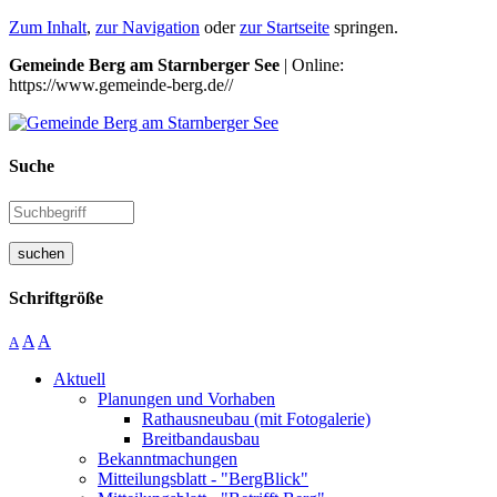
Zum Inhalt
,
zur Navigation
oder
zur Startseite
springen.
Gemeinde Berg am Starnberger See
| Online:
https://www.gemeinde-berg.de//
Suche
suchen
Schriftgröße
A
A
A
Aktuell
Planungen und Vorhaben
Rathausneubau (mit Fotogalerie)
Breitbandausbau
Bekanntmachungen
Mitteilungsblatt - "BergBlick"