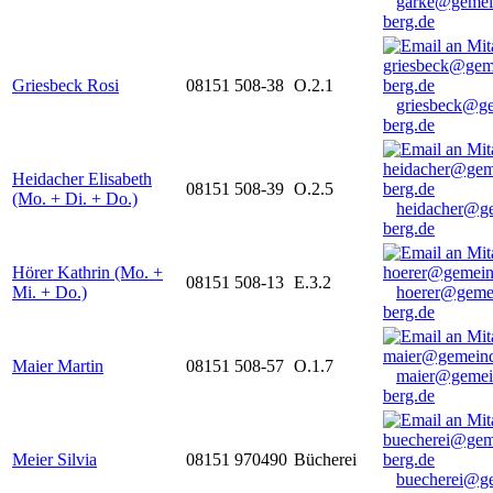
garke@gemei
berg.de
Griesbeck Rosi
08151 508-38
O.2.1
griesbeck@g
berg.de
Heidacher Elisabeth
08151 508-39
O.2.5
(Mo. + Di. + Do.)
heidacher@g
berg.de
Hörer Kathrin (Mo. +
08151 508-13
E.3.2
Mi. + Do.)
hoerer@geme
berg.de
Maier Martin
08151 508-57
O.1.7
maier@gemei
berg.de
Meier Silvia
08151 970490
Bücherei
buecherei@g