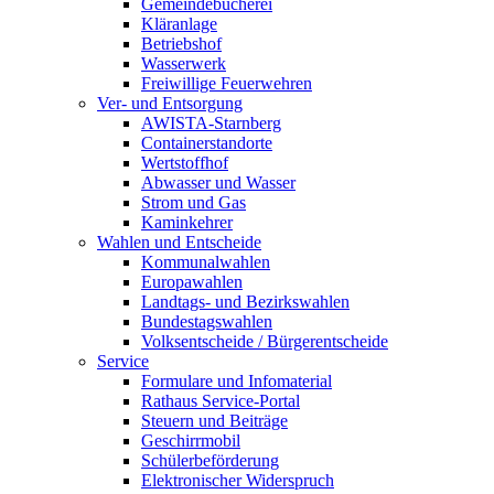
Gemeindebücherei
Kläranlage
Betriebshof
Wasserwerk
Freiwillige Feuerwehren
Ver- und Entsorgung
AWISTA-Starnberg
Containerstandorte
Wertstoffhof
Abwasser und Wasser
Strom und Gas
Kaminkehrer
Wahlen und Entscheide
Kommunalwahlen
Europawahlen
Landtags- und Bezirkswahlen
Bundestagswahlen
Volksentscheide / Bürgerentscheide
Service
Formulare und Infomaterial
Rathaus Service-Portal
Steuern und Beiträge
Geschirrmobil
Schülerbeförderung
Elektronischer Widerspruch