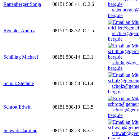
Rattenberger Sonja
08151 508-41
O.2.6
rattenberger
berg.de
Reichler Andrea
08151 508-32
O.1.5
reichler@gem
berg.de
Schilling Michael
08151 508-14
E.3.1
schilling@ge
berg.de
Scholz Stefanie
08151 508-50
E.1.4
scholz@geme
berg.de
Schrott Edwin
08151 508-19
E.3.5
schrott@geme
berg.de
Schwab Caroline
08151 508-23
E.3.7
schwab@gem
berg.de