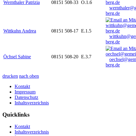
Wernthaler Patrizia
08151 508-33
O.1.6
wernthaler@
berg.de
Wittkuhn Andrea
08151 508-17
E.1.5
wittkuhn@ge
berg.de
Öchsel Sabine
08151 508-20
E.3.7
oechsel@gem
berg.de
drucken
nach oben
Kontakt
Impressum
Datenschutz
Inhaltsverzeichnis
Quicklinks
Kontakt
Inhaltsverzeichnis