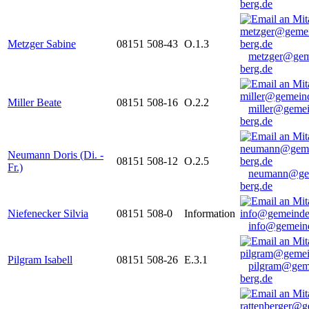
berg.de
Metzger Sabine
08151 508-43
O.1.3
metzger@gem
berg.de
Miller Beate
08151 508-16
O.2.2
miller@gemei
berg.de
Neumann Doris (Di. -
08151 508-12
O.2.5
Fr.)
neumann@ge
berg.de
Niefenecker Silvia
08151 508-0
Information
info@gemeind
Pilgram Isabell
08151 508-26
E.3.1
pilgram@gem
berg.de