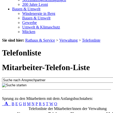
200 Jahre Leoni
Bauen & Umwelt
Windenergie in Berg
Bauen & Umwelt
Gewerbe
Umwelt & Klimaschutz
Mücken
Sie sind hier:
Rathaus & Service
>
Verwaltung
>
Telefonliste
Telefonliste
Mitarbeiter-Telefon-Liste
Sprung zu den Mitarbeitern mit dem Anfangsbuchstaben:
A
B
E
G
H
M
N
P
R
S
T
W
O
Telefonliste der Mitarbeiter/innen der Verwaltung