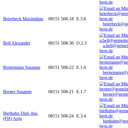
berg.de
Beierbeck Maximilian
08151 508-18
E.3.6
beierbeck@g
berg.de
Bell Alexander
08151 508-36
O.2.3
a.bell@gemei
berg.de
Bergemann Susanne
08151 508-22
E.1.6
bergemann@g
berg.de
Berger Susanne
08151 508-21
E.1.7
berger@geme
berg.de
Biethahn Dipl.-Ing.
08151 508-24
E.3.4
(FH) Anja
biethahn@ge
berg.de