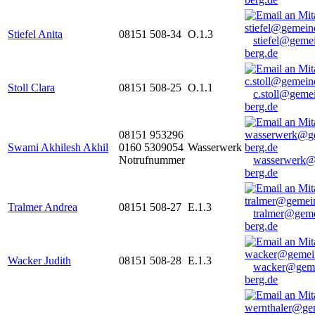
Stiefel Anita
08151 508-34
O.1.3
stiefel@geme
berg.de
Stoll Clara
08151 508-25
O.1.1
c.stoll@geme
berg.de
08151 953296
Swami Akhilesh Akhil
0160 5309054
Wasserwerk
Notrufnummer
wasserwerk@
berg.de
Tralmer Andrea
08151 508-27
E.1.3
tralmer@gem
berg.de
Wacker Judith
08151 508-28
E.1.3
wacker@geme
berg.de