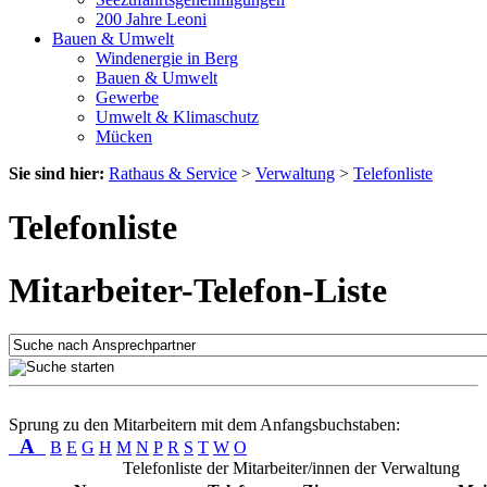
200 Jahre Leoni
Bauen & Umwelt
Windenergie in Berg
Bauen & Umwelt
Gewerbe
Umwelt & Klimaschutz
Mücken
Sie sind hier:
Rathaus & Service
>
Verwaltung
>
Telefonliste
Telefonliste
Mitarbeiter-Telefon-Liste
Sprung zu den Mitarbeitern mit dem Anfangsbuchstaben:
A
B
E
G
H
M
N
P
R
S
T
W
O
Telefonliste der Mitarbeiter/innen der Verwaltung