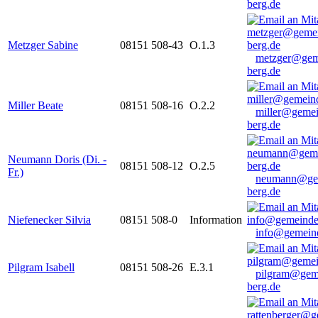
berg.de
Metzger Sabine
08151 508-43
O.1.3
metzger@gem
berg.de
Miller Beate
08151 508-16
O.2.2
miller@gemei
berg.de
Neumann Doris (Di. -
08151 508-12
O.2.5
Fr.)
neumann@ge
berg.de
Niefenecker Silvia
08151 508-0
Information
info@gemeind
Pilgram Isabell
08151 508-26
E.3.1
pilgram@gem
berg.de