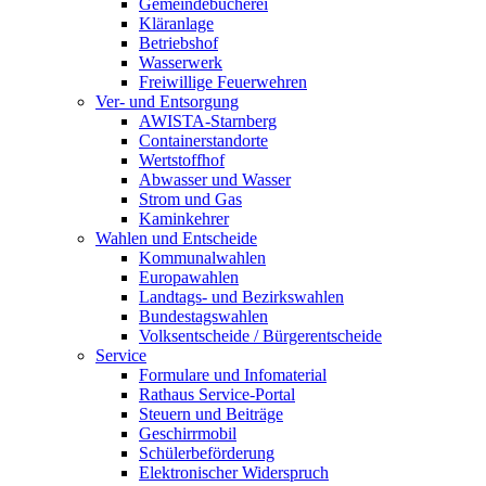
Gemeindebücherei
Kläranlage
Betriebshof
Wasserwerk
Freiwillige Feuerwehren
Ver- und Entsorgung
AWISTA-Starnberg
Containerstandorte
Wertstoffhof
Abwasser und Wasser
Strom und Gas
Kaminkehrer
Wahlen und Entscheide
Kommunalwahlen
Europawahlen
Landtags- und Bezirkswahlen
Bundestagswahlen
Volksentscheide / Bürgerentscheide
Service
Formulare und Infomaterial
Rathaus Service-Portal
Steuern und Beiträge
Geschirrmobil
Schülerbeförderung
Elektronischer Widerspruch