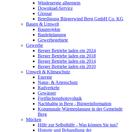
Windenergie allgemein
Download-Service
Glossar
Beteiligung Bürgerwind Berg GmbH Co. KG
Bauen & Umwelt
Bauprojekte
Bauleitplanung
Gewerbegebiete
Gewerbe
Berger Betriebe laden ein 2024
Berger Betriebe laden ein 2018
Berger Betriebe laden ein 2014
Berger Betriebe laden ein 2010
Umwelt & Klimaschutz
Energie
Natur- & Artenschutz
Radverkehr
Gewässer
Freiflächenphotovoltaik
Nachhaltig in Berg - Bürgerinformation
Kommunale Wärmeplanung in der Gemeinde
Berg
Mücken
Hilfe zur Selbsthilfe - Was können Sie tun?
Historie und Behandlung der