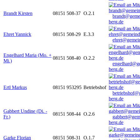
Brandt Kirsten
08151 508-37
O.2.1
brandt@geme
berg.de
Ehret Yannick
08151 508-29
E.3.3
ehret@gemein
Engelhard Maria (Mo. +
08151 508-40
O.2.2
Mi.)
engelhard@g
berg.de
Ertl Markus
08151 953295
Betriebshof
betriebshof@
berg.de
Gabbert Undine (Di. -
08151 508-44
O.2.6
Fr.)
gabbert@gem
berg.de
Garke Florian
08151 508-31
O.1.7