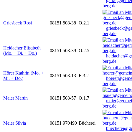
garke@gemei
berg.de
Griesbeck Rosi
08151 508-38
O.2.1
griesbeck@g
berg.de
Heidacher Elisabeth
08151 508-39
O.2.5
(Mo. + Di. + Do.)
heidacher@g
berg.de
Hörer Kathrin (Mo. +
08151 508-13
E.3.2
Mi. + Do.)
hoerer@geme
berg.de
Maier Martin
08151 508-57
O.1.7
maier@gemei
berg.de
Meier Silvia
08151 970490
Bücherei
buecherei@g