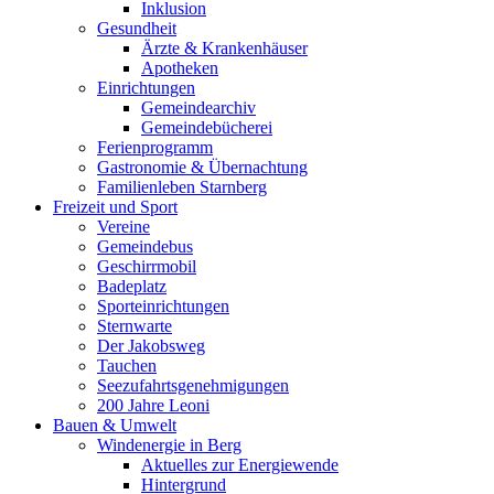
Inklusion
Gesundheit
Ärzte & Krankenhäuser
Apotheken
Einrichtungen
Gemeindearchiv
Gemeindebücherei
Ferienprogramm
Gastronomie & Übernachtung
Familienleben Starnberg
Freizeit und Sport
Vereine
Gemeindebus
Geschirrmobil
Badeplatz
Sporteinrichtungen
Sternwarte
Der Jakobsweg
Tauchen
Seezufahrtsgenehmigungen
200 Jahre Leoni
Bauen & Umwelt
Windenergie in Berg
Aktuelles zur Energiewende
Hintergrund