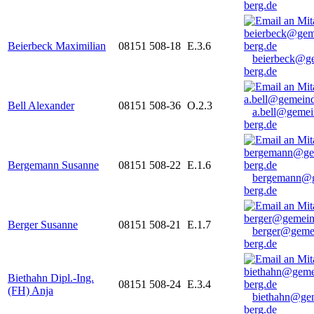
berg.de
Beierbeck Maximilian
08151 508-18
E.3.6
beierbeck@g
berg.de
Bell Alexander
08151 508-36
O.2.3
a.bell@gemei
berg.de
Bergemann Susanne
08151 508-22
E.1.6
bergemann@g
berg.de
Berger Susanne
08151 508-21
E.1.7
berger@geme
berg.de
Biethahn Dipl.-Ing.
08151 508-24
E.3.4
(FH) Anja
biethahn@ge
berg.de