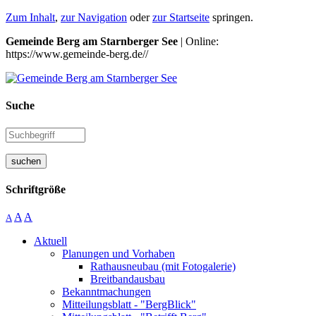
Zum Inhalt
,
zur Navigation
oder
zur Startseite
springen.
Gemeinde Berg am Starnberger See
| Online:
https://www.gemeinde-berg.de//
Suche
suchen
Schriftgröße
A
A
A
Aktuell
Planungen und Vorhaben
Rathausneubau (mit Fotogalerie)
Breitbandausbau
Bekanntmachungen
Mitteilungsblatt - "BergBlick"