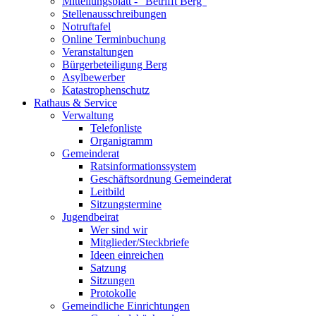
Mitteilungsblatt - "Betrifft Berg"
Stellenausschreibungen
Notruftafel
Online Terminbuchung
Veranstaltungen
Bürgerbeteiligung Berg
Asylbewerber
Katastrophenschutz
Rathaus & Service
Verwaltung
Telefonliste
Organigramm
Gemeinderat
Ratsinformationssystem
Geschäftsordnung Gemeinderat
Leitbild
Sitzungstermine
Jugendbeirat
Wer sind wir
Mitglieder/Steckbriefe
Ideen einreichen
Satzung
Sitzungen
Protokolle
Gemeindliche Einrichtungen