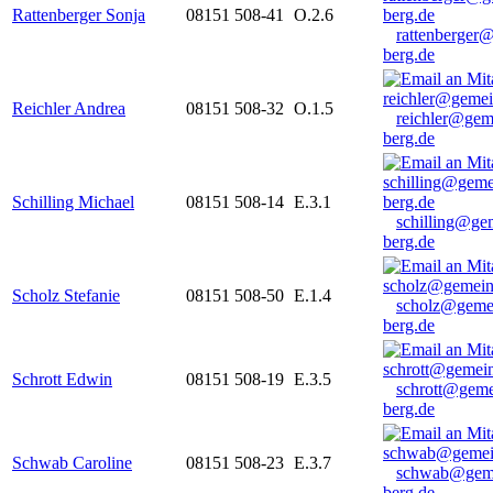
Rattenberger Sonja
08151 508-41
O.2.6
rattenberger
berg.de
Reichler Andrea
08151 508-32
O.1.5
reichler@gem
berg.de
Schilling Michael
08151 508-14
E.3.1
schilling@ge
berg.de
Scholz Stefanie
08151 508-50
E.1.4
scholz@geme
berg.de
Schrott Edwin
08151 508-19
E.3.5
schrott@geme
berg.de
Schwab Caroline
08151 508-23
E.3.7
schwab@gem
berg.de