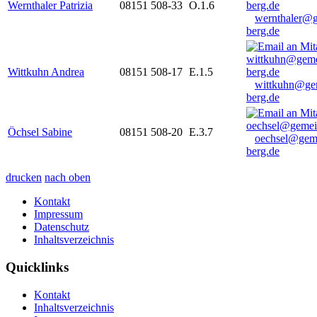
Wernthaler Patrizia
08151 508-33
O.1.6
wernthaler@
berg.de
Wittkuhn Andrea
08151 508-17
E.1.5
wittkuhn@ge
berg.de
Öchsel Sabine
08151 508-20
E.3.7
oechsel@gem
berg.de
drucken
nach oben
Kontakt
Impressum
Datenschutz
Inhaltsverzeichnis
Quicklinks
Kontakt
Inhaltsverzeichnis