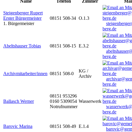
Name
Telefon
Zimmer
Mai
Steigenberger Rupert
Erster Bürgermeister
08151 508-34
O.1.3
1. Bürgermeister
steigenberge
berg.de
Abeltshauser Tobias
08151 508-15
E.3.2
abeltshauser
berg.de
KG /
Archivmitarbeiter/innen
08151 508-0
Archiv
archivar@gem
berg.de
08151 953296
Ballasch Werner
0160 5309054
Wasserwerk
Notrufnummer
wasserwerk@
berg.de
Barovic Marina
08151 508-49
E.1.4
barovic@gem