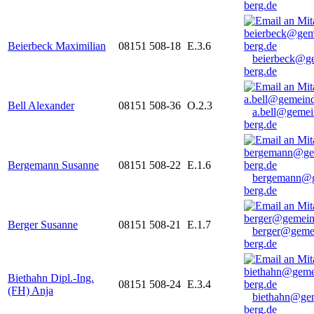
berg.de
Beierbeck Maximilian
08151 508-18
E.3.6
beierbeck@g
berg.de
Bell Alexander
08151 508-36
O.2.3
a.bell@gemei
berg.de
Bergemann Susanne
08151 508-22
E.1.6
bergemann@g
berg.de
Berger Susanne
08151 508-21
E.1.7
berger@geme
berg.de
Biethahn Dipl.-Ing.
08151 508-24
E.3.4
(FH) Anja
biethahn@ge
berg.de