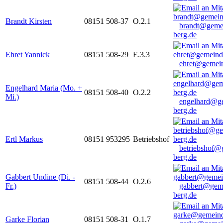
Brandt Kirsten
08151 508-37
O.2.1
brandt@geme
berg.de
Ehret Yannick
08151 508-29
E.3.3
ehret@gemein
Engelhard Maria (Mo. +
08151 508-40
O.2.2
Mi.)
engelhard@g
berg.de
Ertl Markus
08151 953295
Betriebshof
betriebshof@
berg.de
Gabbert Undine (Di. -
08151 508-44
O.2.6
Fr.)
gabbert@gem
berg.de
Garke Florian
08151 508-31
O.1.7