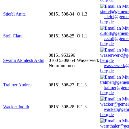
Stiefel Anita
08151 508-34
O.1.3
stiefel@geme
berg.de
Stoll Clara
08151 508-25
O.1.1
c.stoll@geme
berg.de
08151 953296
Swami Akhilesh Akhil
0160 5309054
Wasserwerk
Notrufnummer
wasserwerk@
berg.de
Tralmer Andrea
08151 508-27
E.1.3
tralmer@gem
berg.de
Wacker Judith
08151 508-28
E.1.3
wacker@geme
berg.de