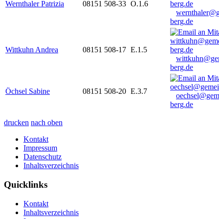
Wernthaler Patrizia
08151 508-33
O.1.6
wernthaler@
berg.de
Wittkuhn Andrea
08151 508-17
E.1.5
wittkuhn@ge
berg.de
Öchsel Sabine
08151 508-20
E.3.7
oechsel@gem
berg.de
drucken
nach oben
Kontakt
Impressum
Datenschutz
Inhaltsverzeichnis
Quicklinks
Kontakt
Inhaltsverzeichnis