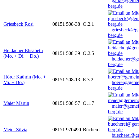
garke@gemei
berg.de
Griesbeck Rosi
08151 508-38
O.2.1
griesbeck@g
berg.de
Heidacher Elisabeth
08151 508-39
O.2.5
(Mo. + Di. + Do.)
heidacher@g
berg.de
Hörer Kathrin (Mo. +
08151 508-13
E.3.2
Mi. + Do.)
hoerer@geme
berg.de
Maier Martin
08151 508-57
O.1.7
maier@gemei
berg.de
Meier Silvia
08151 970490
Bücherei
buecherei@g