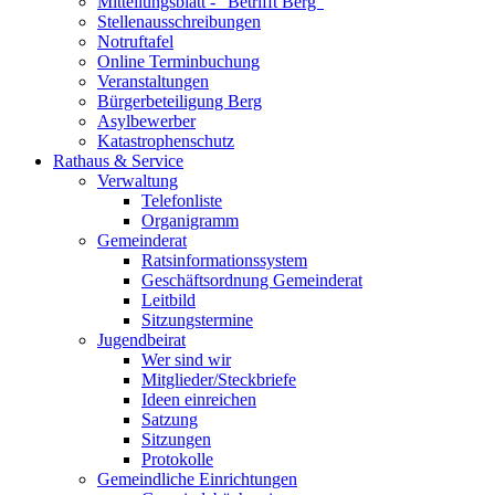
Mitteilungsblatt - "Betrifft Berg"
Stellenausschreibungen
Notruftafel
Online Terminbuchung
Veranstaltungen
Bürgerbeteiligung Berg
Asylbewerber
Katastrophenschutz
Rathaus & Service
Verwaltung
Telefonliste
Organigramm
Gemeinderat
Ratsinformationssystem
Geschäftsordnung Gemeinderat
Leitbild
Sitzungstermine
Jugendbeirat
Wer sind wir
Mitglieder/Steckbriefe
Ideen einreichen
Satzung
Sitzungen
Protokolle
Gemeindliche Einrichtungen