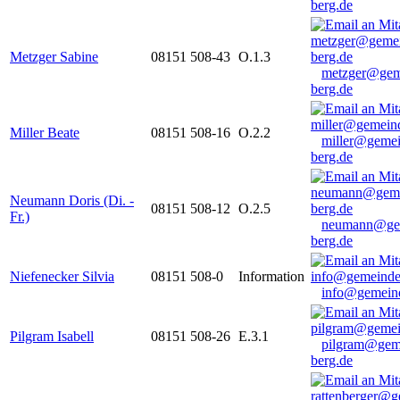
berg.de
Metzger Sabine
08151 508-43
O.1.3
metzger@gem
berg.de
Miller Beate
08151 508-16
O.2.2
miller@gemei
berg.de
Neumann Doris (Di. -
08151 508-12
O.2.5
Fr.)
neumann@ge
berg.de
Niefenecker Silvia
08151 508-0
Information
info@gemeind
Pilgram Isabell
08151 508-26
E.3.1
pilgram@gem
berg.de