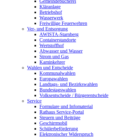
Gemeindebücherei
Kläranlage
Betriebshof
Wasserwerk
Freiwillige Feuerwehren
Ver- und Entsorgung
AWISTA-Starnberg
Containerstandorte
Wertstoffhof
Abwasser und Wasser
Strom und Gas
Kaminkehrer
Wahlen und Entscheide
Kommunalwahlen
Europawahlen
Landtags- und Bezirkswahlen
Bundestagswahlen
Volksentscheide / Bürgerentscheide
Service
Formulare und Infomaterial
Rathaus Service-Portal
Steuern und Beiträge
Geschirrmobil
Schülerbeförderung
Elektronischer Widerspruch