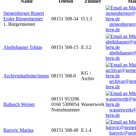
Name
Telefon
Zimmer
Mai
Steigenberger Rupert
Erster Bürgermeister
08151 508-34
O.1.3
1. Bürgermeister
steigenberge
berg.de
Abeltshauser Tobias
08151 508-15
E.3.2
abeltshauser
berg.de
KG /
Archivmitarbeiter/innen
08151 508-0
Archiv
archivar@gem
berg.de
08151 953296
Ballasch Werner
0160 5309054
Wasserwerk
Notrufnummer
wasserwerk@
berg.de
Barovic Marina
08151 508-49
E.1.4
barovic@gem