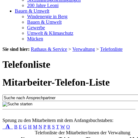
200 Jahre Leoni
Bauen & Umwelt
Windenergie in Berg
Bauen & Umwelt
Gewerbe
Umwelt & Klimaschutz
Mücken
Sie sind hier:
Rathaus & Service
>
Verwaltung
>
Telefonliste
Telefonliste
Mitarbeiter-Telefon-Liste
Sprung zu den Mitarbeitern mit dem Anfangsbuchstaben:
A
B
E
G
H
M
N
P
R
S
T
W
O
Telefonliste der Mitarbeiter/innen der Verwaltung