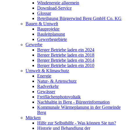
Windenergie allgemein
Download-Service
Glossar
Beteiligung Bürgerwind Berg GmbH Co. KG
Bauen & Umwelt
Bauprojekte
Bauleitplanung
Gewerbegebiete
Gewerbe
Berger Betriebe laden ein 2024
Berger Betriebe laden ein 2018
Berger Betriebe laden ein 2014
Berger Betriebe laden ein 2010
Umwelt & Klimaschutz
Energie
Natur- & Artenschutz
Radverkehr
Gewässer
Freiflächenphotovoltaik
Nachhaltig in Berg - Bürgerinformation
Kommunale Wärmeplanung in der Gemeinde
Berg
Mücken
Hilfe zur Selbsthilfe - Was können Sie tun?
Historie und Behandlung der