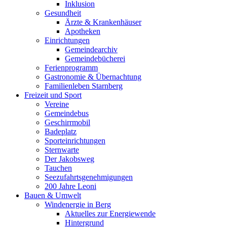
Inklusion
Gesundheit
Ärzte & Krankenhäuser
Apotheken
Einrichtungen
Gemeindearchiv
Gemeindebücherei
Ferienprogramm
Gastronomie & Übernachtung
Familienleben Starnberg
Freizeit und Sport
Vereine
Gemeindebus
Geschirrmobil
Badeplatz
Sporteinrichtungen
Sternwarte
Der Jakobsweg
Tauchen
Seezufahrtsgenehmigungen
200 Jahre Leoni
Bauen & Umwelt
Windenergie in Berg
Aktuelles zur Energiewende
Hintergrund