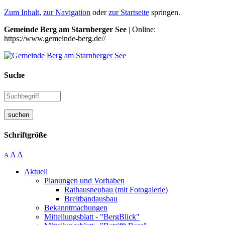
Zum Inhalt
,
zur Navigation
oder
zur Startseite
springen.
Gemeinde Berg am Starnberger See
| Online:
https://www.gemeinde-berg.de//
Suche
suchen
Schriftgröße
A
A
A
Aktuell
Planungen und Vorhaben
Rathausneubau (mit Fotogalerie)
Breitbandausbau
Bekanntmachungen
Mitteilungsblatt - "BergBlick"