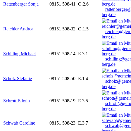
Rattenberger Sonja
08151 508-41
O.2.6
rattenberger
berg.de
Reichler Andrea
08151 508-32
O.1.5
reichler@gem
berg.de
Schilling Michael
08151 508-14
E.3.1
schilling@ge
berg.de
Scholz Stefanie
08151 508-50
E.1.4
scholz@geme
berg.de
Schrott Edwin
08151 508-19
E.3.5
schrott@geme
berg.de
Schwab Caroline
08151 508-23
E.3.7
schwab@gem
berg.de